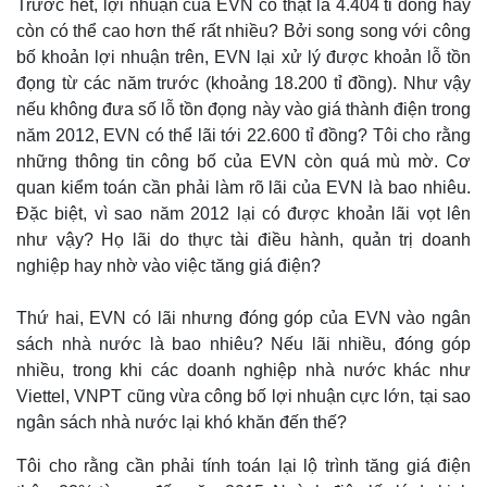
Trước hết, lợi nhuận của EVN có thật là 4.404 tỉ đồng hay
còn có thể cao hơn thế rất nhiều? Bởi song song với công
bố khoản lợi nhuận trên, EVN lại xử lý được khoản lỗ tồn
đọng từ các năm trước (khoảng 18.200 tỉ đồng). Như vậy
nếu không đưa số lỗ tồn đọng này vào giá thành điện trong
năm 2012, EVN có thể lãi tới 22.600 tỉ đồng? Tôi cho rằng
những thông tin công bố của EVN còn quá mù mờ. Cơ
quan kiểm toán cần phải làm rõ lãi của EVN là bao nhiêu.
Đặc biệt, vì sao năm 2012 lại có được khoản lãi vọt lên
như vậy? Họ lãi do thực tài điều hành, quản trị doanh
nghiệp hay nhờ vào việc tăng giá điện?
Thứ hai, EVN có lãi nhưng đóng góp của EVN vào ngân
sách nhà nước là bao nhiêu? Nếu lãi nhiều, đóng góp
nhiều, trong khi các doanh nghiệp nhà nước khác như
Viettel, VNPT cũng vừa công bố lợi nhuận cực lớn, tại sao
ngân sách nhà nước lại khó khăn đến thế?
Tôi cho rằng cần phải tính toán lại lộ trình tăng giá điện