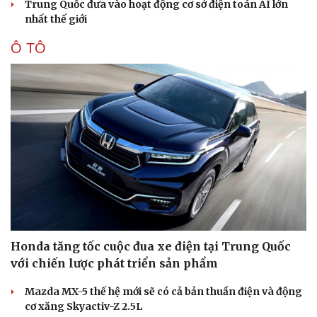
Trung Quốc đưa vào hoạt động cơ sở điện toán AI lớn
nhất thế giới
Ô TÔ
Doanh nghiệp
Công nghệ
Thông tin doanh nghiệp
Sành điệu
Doanh nghiệp 24h
Tin Công nghệ
Doanh nhân
Trải nghiệm
Vì cộng đồng
Chuyển đổi số
Honda tăng tốc cuộc đua xe điện tại Trung Quốc
với chiến lược phát triển sản phẩm
Mazda MX-5 thế hệ mới sẽ có cả bản thuần điện và động
cơ xăng Skyactiv-Z 2.5L