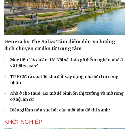
Genera by The Solia: Tâm điểm đón xu hướng
dịch chuyển cư dân từ trung tâm
Mục tiêu 114 dự án: Hà Nội sẽ tháo gỡ điểm nghẽn nhà ở
xã hội ra sao?
TP.HCM rà soát 16 khu đất xây dựng nhà lưu trú công
nhân
Nhà ở cho thuê: Lối mở để bình ổn thị trường và mở rộng
cơ hội an cư
Điều gì làm nên sức hút của một khu đô thị xanh?
KHỞI NGHIỆP