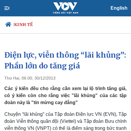
English
KINH TẾ
/
Điện lực, viễn thông “lãi khủng”:
Chính trị
Xã hội
Đảng
Tin 24h
Phần lớn do tăng giá
Tổ chức nhân sự
Dự báo thời tiết
Quốc hội
Giáo dục
Thứ Hai, 06:00, 30/12/2013
Nhận diện sự thật
Dấu ấn VOV
Việc làm
Các ý kiến đều cho rằng cần xem lại lộ trình tăng giá,
Biển đảo
có ý kiến còn cho rằng việc "lãi khủng" của các tập
đoàn này là "tin mừng cay đắng"
Chuyện “lãi khủng” của Tập đoàn Điện lực VN (EVN), Tập
đoàn Viễn thông quân đội (Viettel) và Tập đoàn Bưu chính
viễn thông VN (VNPT) có thể là điểm sáng trong bức tranh