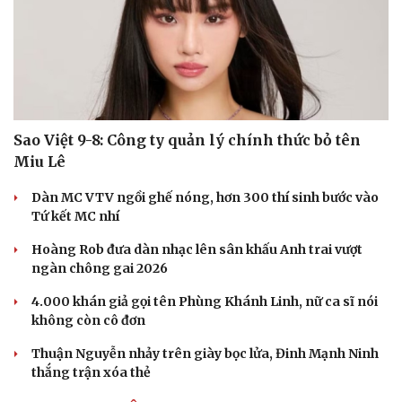
Sao Việt 9-8: Công ty quản lý chính thức bỏ tên
Miu Lê
Dàn MC VTV ngồi ghế nóng, hơn 300 thí sinh bước vào
Tứ kết MC nhí
Hoàng Rob đưa dàn nhạc lên sân khấu Anh trai vượt
ngàn chông gai 2026
4.000 khán giả gọi tên Phùng Khánh Linh, nữ ca sĩ nói
không còn cô đơn
Thuận Nguyễn nhảy trên giày bọc lửa, Đinh Mạnh Ninh
thắng trận xóa thẻ
Du lịch
Podcast
Tư vấn
Câu chuyện thời sự