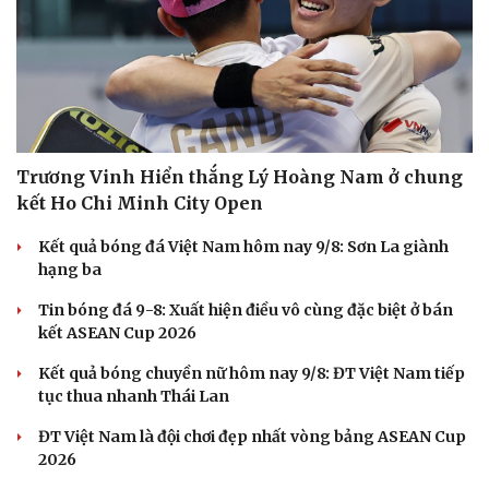
Sức khỏe
Đời sống
Dinh dưỡng - món ngon
Nhà đẹp
Cây thuốc
Blog
Sản phụ khoa
Tình yêu - Gia đình
Trương Vinh Hiển thắng Lý Hoàng Nam ở chung
Nhi khoa
kết Ho Chi Minh City Open
Nam khoa
Làm đẹp - giảm cân
Kết quả bóng đá Việt Nam hôm nay 9/8: Sơn La giành
Phòng mạch online
hạng ba
Ăn sạch sống khỏe
Tin bóng đá 9-8: Xuất hiện điều vô cùng đặc biệt ở bán
kết ASEAN Cup 2026
Kết quả bóng chuyền nữ hôm nay 9/8: ĐT Việt Nam tiếp
tục thua nhanh Thái Lan
ĐT Việt Nam là đội chơi đẹp nhất vòng bảng ASEAN Cup
2026