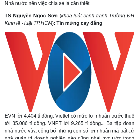
Nhà nước nên việc chia sẻ là cần thiết.
TS Nguyễn Ngọc Sơn
(
khoa luật cạnh tranh Trường ĐH
Kinh tế - luật TP.HCM
)
: Tin mừng cay đắng
EVN lời 4.404 tỉ đồng. Viettel có mức lợi nhuận trước thuế
tới 35.086 tỉ đồng. VNPT lời 9.265 tỉ đồng... Ba tập đoàn
nhà nước vừa công bố những con số lợi nhuận mà bất cứ
nhà quản trị doanh nghiệp nào cũng phải mơ ước trong