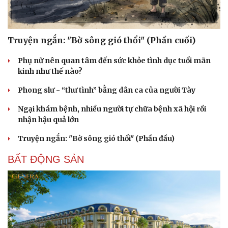
Truyện ngắn: "Bờ sông gió thổi" (Phần cuối)
Phụ nữ nên quan tâm đến sức khỏe tình dục tuổi mãn
kinh như thế nào?
Phong slư - “thư tình” bằng dân ca của người Tày
Ngại khám bệnh, nhiều người tự chữa bệnh xã hội rồi
nhận hậu quả lớn
Truyện ngắn: "Bờ sông gió thổi" (Phần đầu)
BẤT ĐỘNG SẢN