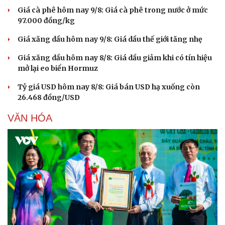
Giá cà phê hôm nay 9/8: Giá cà phê trong nước ở mức
97.000 đồng/kg
Văn hóa
Giải trí
Giá xăng dầu hôm nay 9/8: Giá dầu thế giới tăng nhẹ
Sân khấu - Điện ảnh
Nghệ sĩ
Giá xăng dầu hôm nay 8/8: Giá dầu giảm khi có tín hiệu
Văn học
Thời trang
mở lại eo biển Hormuz
Âm nhạc
Sao Việt
Di sản
Tỷ giá USD hôm nay 8/8: Giá bán USD hạ xuống còn
26.468 đồng/USD
VĂN HÓA