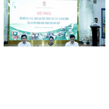
Đắk Lắk tìm giải pháp nâng cao chất lượng hoạt
động chi Hội Nông dân
Xây dựng thương hiệu để sản phẩm Na La Hiên Thái
Nguyên vươn xa
Bí quyết làm giàu của cặp vợ chồng người Châu Ro ở
Lâm Đồng
Hiệp hội Khởi nghiệp quốc gia tổ chức Diễn đàn Khởi