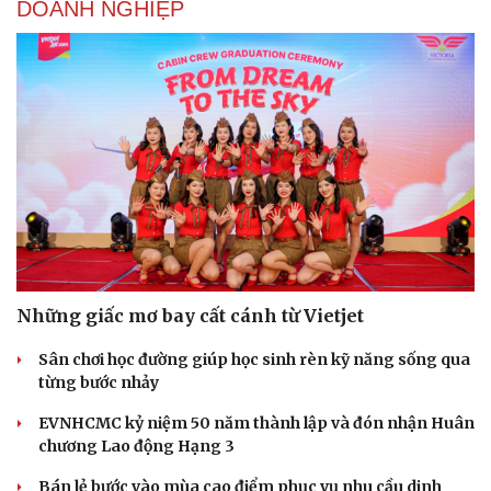
DOANH NGHIỆP
Săn Tour
Đọc truyện đêm khuya
check-in
Cửa sổ tình yêu
Kể chuyện cho bé
Hạt giống tâm hồn
Những giấc mơ bay cất cánh từ Vietjet
Sân chơi học đường giúp học sinh rèn kỹ năng sống qua
từng bước nhảy
EVNHCMC kỷ niệm 50 năm thành lập và đón nhận Huân
chương Lao động Hạng 3
Bán lẻ bước vào mùa cao điểm phục vụ nhu cầu dinh