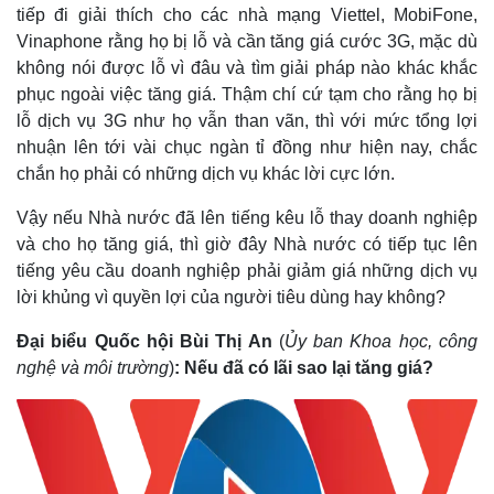
tiếp đi giải thích cho các nhà mạng Viettel, MobiFone,
Kinh tế
Thị trường
Vinaphone rằng họ bị lỗ và cần tăng giá cước 3G, mặc dù
Bất động sản
Giá vàng
không nói được lỗ vì đâu và tìm giải pháp nào khác khắc
Khởi nghiệp
Tiêu dùng
phục ngoài việc tăng giá. Thậm chí cứ tạm cho rằng họ bị
Tỷ giá
lỗ dịch vụ 3G như họ vẫn than vãn, thì với mức tổng lợi
Chứng khoán
nhuận lên tới vài chục ngàn tỉ đồng như hiện nay, chắc
Giá cà phê
chắn họ phải có những dịch vụ khác lời cực lớn.
Vậy nếu Nhà nước đã lên tiếng kêu lỗ thay doanh nghiệp
và cho họ tăng giá, thì giờ đây Nhà nước có tiếp tục lên
tiếng yêu cầu doanh nghiệp phải giảm giá những dịch vụ
lời khủng vì quyền lợi của người tiêu dùng hay không?
Đại biểu Quốc hội Bùi Thị An
(
Ủy ban Khoa học, công
nghệ và môi trường
)
: Nếu đã có lãi sao lại tăng giá?