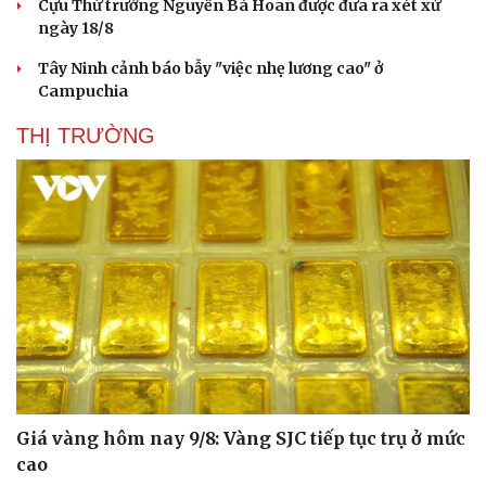
Cựu Thứ trưởng Nguyễn Bá Hoan được đưa ra xét xử
ngày 18/8
Tây Ninh cảnh báo bẫy "việc nhẹ lương cao" ở
Campuchia
THỊ TRƯỜNG
Giá vàng hôm nay 9/8: Vàng SJC tiếp tục trụ ở mức
cao