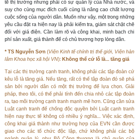
tế thị trường nhưng phải có sự quản lý của Nhà nước, và
suy cho cùng mục đích cuối cùng là nâng cao chất lượng
cuộc sống của người dân. Muốn như vậy, một trong những
yêu cầu đặt ra hiện nay là phải kiểm tra, giám sát chặt chẽ
đối với giá điện. Cần làm rõ và công khai, minh bạch chi
phí sản xuất, giá thành để có chủ trương hợp lòng dân.
* TS Nguyễn Sơn
(
Viện Kinh tế chính trị thế giới, Viện hàn
lâm Khoa học xã hội VN
):
Không thể cứ lỗ là... tăng giá
Tại các thị trường cạnh tranh, không phải các tập đoàn cứ
kêu lỗ là tăng giá. Nếu tăng, rất có thể tập đoàn đó sẽ phá
sản bởi người dân có một thị trường để lựa chọn. Giải
pháp, theo tôi, có thể phải tính đến chia nhỏ các tập đoàn
ra, tạo môi trường cạnh tranh mạnh mẽ hơn. Cũng cần sửa
Luật cạnh tranh để chống độc quyền bởi Luật cạnh tranh
hiện nay thực tế không có nhiều ý nghĩa... Việc xác định,
Pháp luật
Quân sự - Quốc phòng
công khai giá thành như trường hợp của EVN cần được
Vụ án
Vũ khí
giao cho các tổ chức độc lập, chứ không phải các bộ
Tin nóng
Việt Nam
ngành quản lý, như Bộ Công thương là chủ quản của