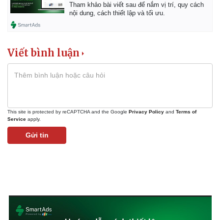
Tham khảo bài viết sau để nắm vị trí, quy cách
nội dung, cách thiết lập và tối ưu.
Viết bình luận
This site is protected by reCAPTCHA and the Google
Privacy Policy
and
Terms of
Service
apply.
Thể thao
Ô tô - Xe máy
Gửi tin
Bóng đá
Ô tô
Lịch thi đấu bóng đá
Xe máy
Thế giới thể thao
Tư vấn
eSports
Hậu trường