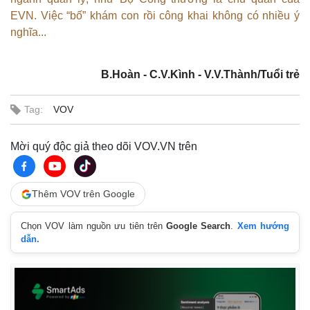
Tư vấn luật
Phân tích
EVN. Việc “bố” khám con rồi công khai không có nhiều ý
nghĩa...
B.Hoàn - C.V.Kình - V.V.Thành/Tuổi trẻ
Tag:
VOV
Mời quý độc giả theo dõi VOV.VN trên
Thêm VOV trên Google
Chọn VOV làm nguồn ưu tiên trên
Google Search
.
Xem hướng
dẫn.