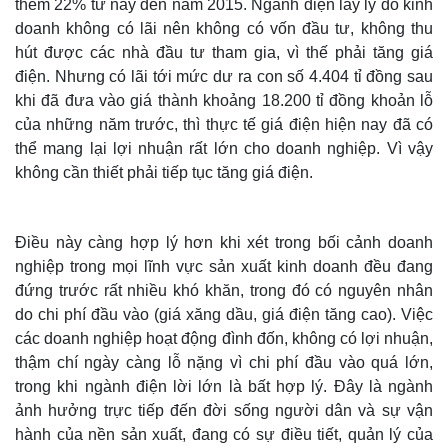
thêm 22% từ nay đến năm 2015. Ngành điện lấy lý do kinh
doanh không có lãi nên không có vốn đầu tư, không thu
hút được các nhà đầu tư tham gia, vì thế phải tăng giá
điện. Nhưng có lãi tới mức dư ra con số 4.404 tỉ đồng sau
khi đã đưa vào giá thành khoảng 18.200 tỉ đồng khoản lỗ
của những năm trước, thì thực tế giá điện hiện nay đã có
Thế giới
Multimedia
thể mang lại lợi nhuận rất lớn cho doanh nghiệp. Vì vậy
Quan sát
Video
không cần thiết phải tiếp tục tăng giá điện.
Cuộc sống đó đây
Ảnh
Hồ sơ
E-Magazine
Infographic
Điều này càng hợp lý hơn khi xét trong bối cảnh doanh
nghiệp trong mọi lĩnh vực sản xuất kinh doanh đều đang
đứng trước rất nhiều khó khăn, trong đó có nguyên nhân
do chi phí đầu vào (giá xăng dầu, giá điện tăng cao). Việc
các doanh nghiệp hoạt động đình đốn, không có lợi nhuận,
thậm chí ngày càng lỗ nặng vì chi phí đầu vào quá lớn,
trong khi ngành điện lời lớn là bất hợp lý. Đây là ngành
ảnh hưởng trực tiếp đến đời sống người dân và sự vận
hành của nền sản xuất, đang có sự điều tiết, quản lý của