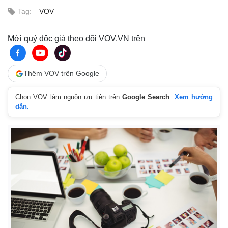
Tag:
VOV
Kinh tế
Thị trường
Mời quý độc giả theo dõi VOV.VN trên
Bất động sản
Giá vàng
Khởi nghiệp
Tiêu dùng
Tỷ giá
Thêm VOV trên Google
Chứng khoán
Giá cà phê
Chọn VOV làm nguồn ưu tiên trên
Google Search
.
Xem hướng
dẫn.