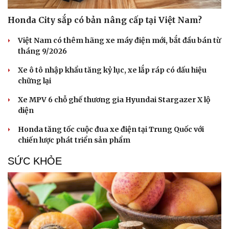
Sân khấu - Điện ảnh
Nghệ sĩ
Honda City sắp có bản nâng cấp tại Việt Nam?
Văn học
Thời trang
Âm nhạc
Sao Việt
Việt Nam có thêm hãng xe máy điện mới, bắt đầu bán từ
Di sản
tháng 9/2026
Xe ô tô nhập khẩu tăng kỷ lục, xe lắp ráp có dấu hiệu
chững lại
Xe MPV 6 chỗ ghế thương gia Hyundai Stargazer X lộ
diện
Honda tăng tốc cuộc đua xe điện tại Trung Quốc với
chiến lược phát triển sản phẩm
SỨC KHỎE