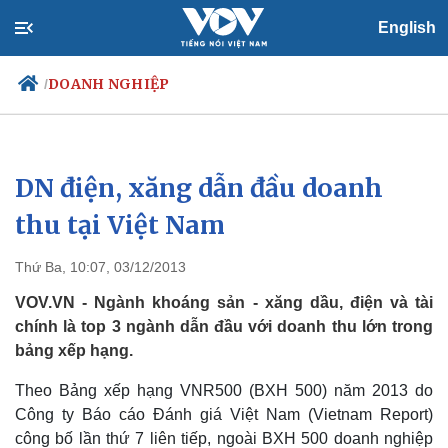
English
DOANH NGHIỆP
/
DN điện, xăng dẫn đầu doanh
Chính trị
Xã hội
Đảng
Tin 24h
thu tại Việt Nam
Tổ chức nhân sự
Dự báo thời tiết
Quốc hội
Giáo dục
Thứ Ba, 10:07, 03/12/2013
Nhận diện sự thật
Dấu ấn VOV
Việc làm
VOV.VN - Ngành khoáng sản - xăng dầu, điện và tài
Biển đảo
chính là top 3 ngành dẫn đầu với doanh thu lớn trong
bảng xếp hạng.
Theo Bảng xếp hạng VNR500 (BXH 500) năm 2013 do
Công ty Báo cáo Đánh giá Việt Nam (Vietnam Report)
công bố lần thứ 7 liên tiếp, ngoài BXH 500 doanh nghiệp