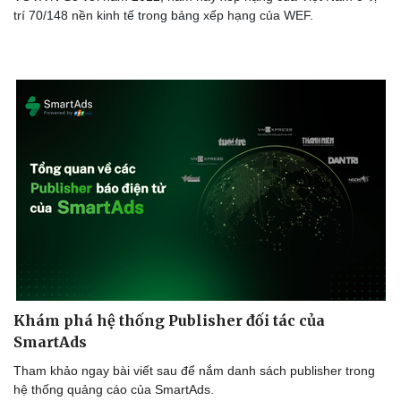
trí 70/148 nền kinh tế trong bảng xếp hạng của WEF.
Sức khỏe
Đời sống
Dinh dưỡng - món ngon
Nhà đẹp
Cây thuốc
Blog
Sản phụ khoa
Tình yêu - Gia đình
Nhi khoa
Nam khoa
Làm đẹp - giảm cân
Khám phá hệ thống Publisher đối tác của
Phòng mạch online
SmartAds
Ăn sạch sống khỏe
Tham khảo ngay bài viết sau để nắm danh sách publisher trong
hệ thống quảng cáo của SmartAds.