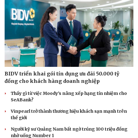
Du lịch
Podcast
Tư vấn
Câu chuyện thời sự
Săn Tour
Đọc truyện đêm khuya
check-in
Cửa sổ tình yêu
Kể chuyện cho bé
BIDV triển khai gói tín dụng ưu đãi 50.000 tỷ
Hạt giống tâm hồn
đồng cho khách hàng doanh nghiệp
Thấy gì từ việc Moody's nâng xếp hạng tín nhiệm cho
SeABank?
Vinpearl trở thành thương hiệu khách sạn mạnh trên
thế giới
Người kỹ sư Quảng Nam bất ngờ trúng 100 triệu đồng
nhờ uống Number 1