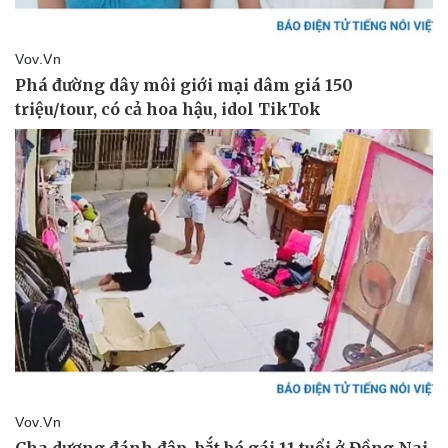
Thể thao
Ô tô - Xe máy
Bóng đá
Ô tô
Lịch thi đấu bóng đá
Xe máy
Thế giới thể thao
Tư vấn
eSports