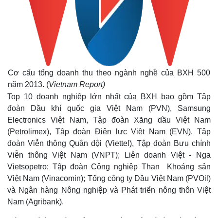
Cơ cấu tổng doanh thu theo ngành nghề của BXH 500
năm 2013. (
Vietnam Report)
Top 10 doanh nghiệp lớn nhất của BXH bao gồm Tập
đoàn Dầu khí quốc gia Việt Nam (PVN), Samsung
Electronics Việt Nam, Tập đoàn Xăng dầu Việt Nam
(Petrolimex), Tập đoàn Điện lực Việt Nam (EVN), Tập
đoàn Viễn thông Quân đội (Viettel), Tập đoàn Bưu chính
Viễn thông Việt Nam (VNPT); Liên doanh Việt - Nga
Vietsopetro; Tập đoàn Công nghiệp Than Khoáng sản
Việt Nam (Vinacomin); Tổng công ty Dầu Việt Nam (PVOil)
Thế giới
Multimedia
và Ngân hàng Nông nghiệp và Phát triển nông thôn Việt
Quan sát
Video
Nam (Agribank).
Cuộc sống đó đây
Ảnh
Hồ sơ
E-Magazine