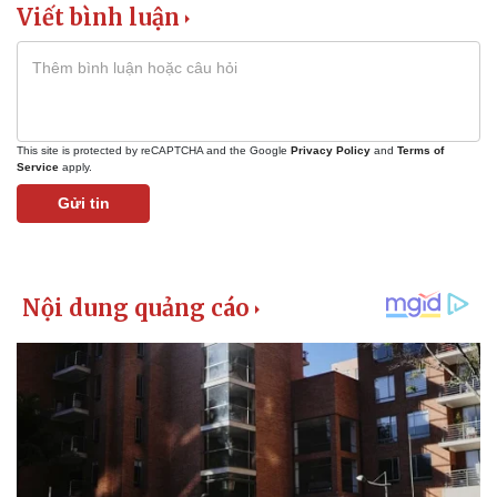
Viết bình luận
This site is protected by reCAPTCHA and the Google
Privacy Policy
and
Terms of
Service
apply.
Gửi tin
Pháp luật
Quân sự - Quốc phòng
Vụ án
Vũ khí
Tin nóng
Việt Nam
Tư vấn luật
Phân tích