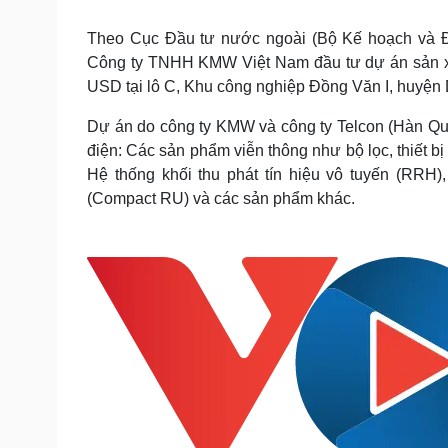
Tin nóng
Việt Nam
Tư vấn luật
Phân tích
Theo Cục Đầu tư nước ngoài (Bộ Kế hoạch và Đ
Công ty TNHH KMW Việt Nam đầu tư dự án sản xuấ
USD tại lô C, Khu công nghiệp Đồng Văn I, huyện 
Sức khỏe
Đời sống
Dự án do công ty KMW và công ty Telcon (Hàn Quốc
Dinh dưỡng - món ngon
Nhà đẹp
điện: Các sản phẩm viễn thông như bộ lọc, thiết bị
Cây thuốc
Blog
Hệ thống khối thu phát tín hiệu vô tuyến (RRH)
Sản phụ khoa
Tình yêu - Gia đình
(Compact RU) và các sản phẩm khác.
Nhi khoa
Nam khoa
Làm đẹp - giảm cân
Phòng mạch online
Ăn sạch sống khỏe
Cải chính