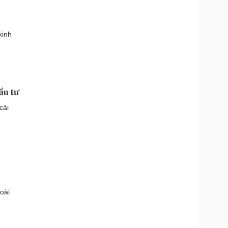
kinh
u tư
cải
oài