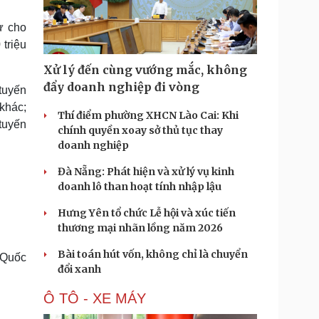
Doanh nghiệp 24h
Tin Công nghệ
Doanh nhân
Trải nghiệm
ư cho
ì cộng đồng
Chuyển đổi số
triệu
Xử lý đến cùng vướng mắc, không
u lịch
Podcast
đẩy doanh nghiệp đi vòng
tuyến
Tư vấn
Câu chuyện thời sự
 khác;
Săn Tour
Đọc truyện đêm khuya
Thí điểm phường XHCN Lào Cai: Khi
tuyến
heck-in
Cửa sổ tình yêu
chính quyền xoay sở thủ tục thay
Kể chuyện cho bé
doanh nghiệp
Hạt giống tâm hồn
Đà Nẵng: Phát hiện và xử lý vụ kinh
doanh lô than hoạt tính nhập lậu
Hưng Yên tổ chức Lễ hội và xúc tiến
thương mại nhãn lồng năm 2026
Bài toán hút vốn, không chỉ là chuyển
 Quốc
đổi xanh
Ô TÔ - XE MÁY