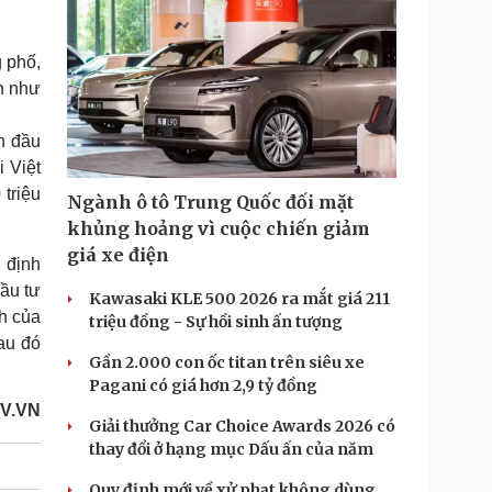
 phố,
n như
n đầu
i Việt
triệu
Ngành ô tô Trung Quốc đối mặt
khủng hoảng vì cuộc chiến giảm
giá xe điện
 định
đầu tư
Kawasaki KLE 500 2026 ra mắt giá 211
h của
triệu đồng - Sự hồi sinh ấn tượng
au đó
Gần 2.000 con ốc titan trên siêu xe
Pagani có giá hơn 2,9 tỷ đồng
V.VN
Giải thưởng Car Choice Awards 2026 có
thay đổi ở hạng mục Dấu ấn của năm
Quy định mới về xử phạt không dùng