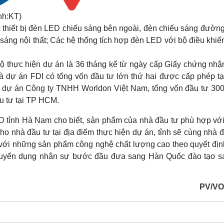
nh:KT)
 thiết bị đèn LED chiếu sáng bên ngoài, đèn chiếu sáng đường
sáng nội thất; Các hệ thống tích hợp đèn LED với bộ điều khiể
độ thực hiện dự án là 36 tháng kể từ ngày cấp Giấy chứng nhậ
là dự án FDI có tổng vốn đầu tư lớn thứ hai được cấp phép tạ
dự án Công ty TNHH Worldon Việt Nam, tổng vốn đầu tư 300 
ầu tư tại TP HCM.
D tỉnh Hà Nam cho biết, sản phẩm của nhà đầu tư phù hợp với
cho nhà đầu tư tại địa điểm thực hiện dự án, tỉnh sẽ cùng nhà 
 với những sản phẩm công nghệ chất lượng cao theo quyết địn
 tuyển dụng nhân sự bước đầu đưa sang Hàn Quốc đào tạo s
PV/VO