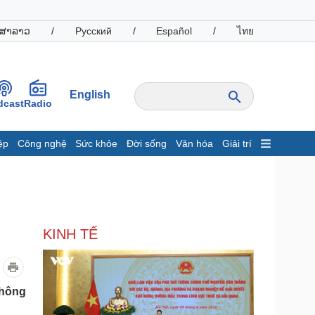
ສາລາວ
/
Русский
/
Español
/
ไทย
English
dcast
Radio
ệp
Công nghệ
Sức khỏe
Đời sống
Văn hóa
Giải trí
inh tế
Thị trường
ất động sản
Giá vàng
hởi nghiệp
Tiêu dùng
Tỷ giá
KINH TẾ
Chứng khoán
Giá cà phê
oanh nghiệp
Công nghệ
thông
hông tin doanh nghiệp
Sành điệu