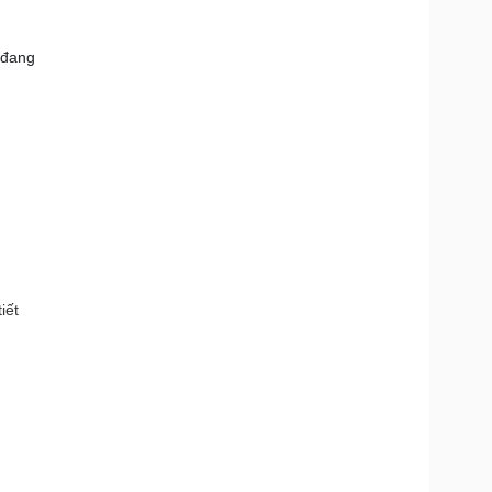
 đang
iết