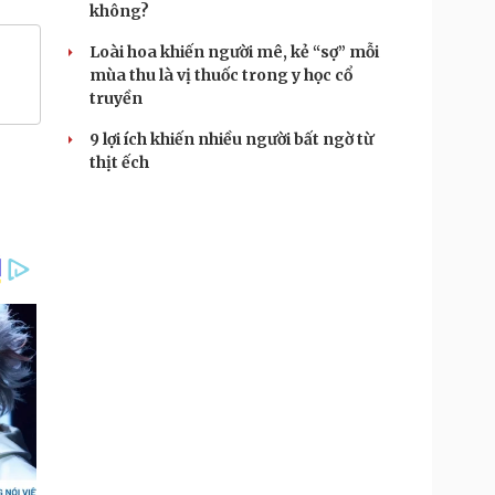
không?
Loài hoa khiến người mê, kẻ “sợ” mỗi
mùa thu là vị thuốc trong y học cổ
truyền
9 lợi ích khiến nhiều người bất ngờ từ
thịt ếch