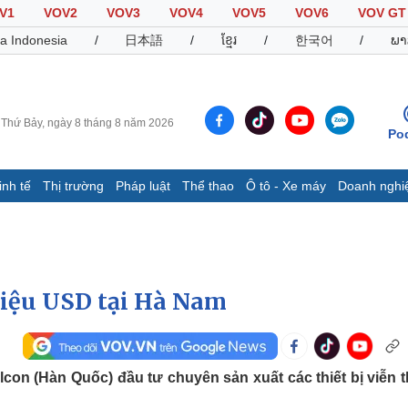
V1
VOV2
VOV3
VOV4
VOV5
VOV6
VOV GT
a Indonesia
/
日本語
/
ខ្មែរ
/
한국어
/
ພາ
Thứ Bảy, ngày 8 tháng 8 năm 2026
Po
inh tế
Thị trường
Pháp luật
Thể thao
Ô tô - Xe máy
Doanh nghi
Thế giới
Multimedia
K
Quan sát
Video
B
Cuộc sống đó đây
Ảnh
K
Hồ sơ
E-Magazine
riệu USD tại Hà Nam
Infographic
Thể thao
Ô tô - Xe máy
D
con (Hàn Quốc) đầu tư chuyên sản xuất các thiết bị viễn 
Bóng đá
Ô tô
T