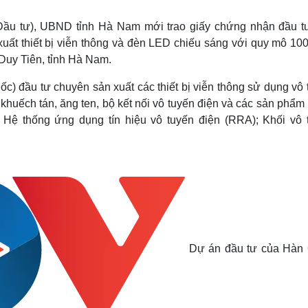
Lịch thi đấu bóng đá
Xe máy
Thế giới thể thao
Tư vấn
ầu tư), UBND tỉnh Hà Nam mới trao giấy chứng nhận đầu t
eSports
V
t thiết bị viễn thông và đèn LED chiếu sáng với quy mô 100 
Hậu trường
Duy Tiên, tỉnh Hà Nam.
Văn hóa
Giải trí
D
) đầu tư chuyên sản xuất các thiết bị viễn thông sử dụng vô 
Sân khấu - Điện ảnh
Nghệ sĩ
 khuếch tán, ăng ten, bộ kết nối vô tuyến điện và các sản phẩm
Văn học
Thời trang
, Hệ thống ứng dụng tín hiệu vô tuyến điện (RRA); Khối vô 
Âm nhạc
Sao Việt
c
Di sản
Dự án đầu tư của Hàn