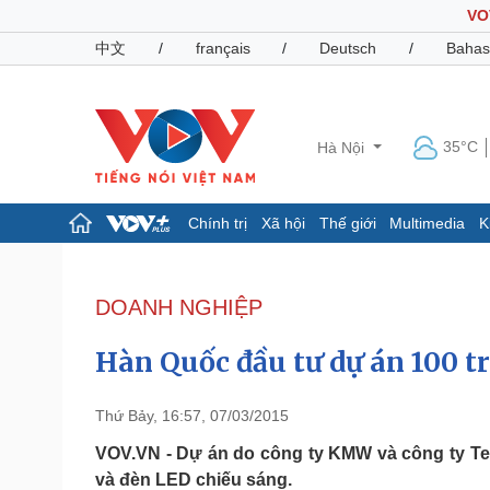
VO
中文
/
français
/
Deutsch
/
Bahas
35°C
Hà Nội
Chính trị
Xã hội
Thế giới
Multimedia
K
Chính trị
Xã hội
Đảng
Tin 24h
DOANH NGHIỆP
Tổ chức nhân sự
Dự báo thời tiết
Quốc hội
Giáo dục
Hàn Quốc đầu tư dự án 100 t
Nhận diện sự thật
Dấu ấn VOV
Việc làm
Biển đảo
Thứ Bảy, 16:57, 07/03/2015
Pháp luật
Quân sự - Quốc phòng
VOV.VN - Dự án do công ty KMW và công ty Tel
và đèn LED chiếu sáng.
Vụ án
Vũ khí