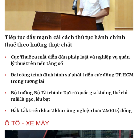
Tiếp tục đẩy mạnh cải cách thủ tục hành chính
thuế theo hướng thực chất
Cục Thuế ra mắt diễn đàn pháp luật và nghiệp vụ quản
lý thuế trên nền tảng số
Đại công trình định hình sự phát triển cực đông TP.HCM
Văn hóa
Giải trí
trong tương lai
Sân khấu - Điện ảnh
Nghệ sĩ
Văn học
Thời trang
Bộ trưởng Bộ Tài chính: Dự trữ quốc gia không thể chỉ
Âm nhạc
Sao Việt
mãi là gạo, lều bạt
Di sản
Đắk Lắk triển khai 2 khu công nghiệp hơn 7.400 tỷ đồng
Ô TÔ - XE MÁY