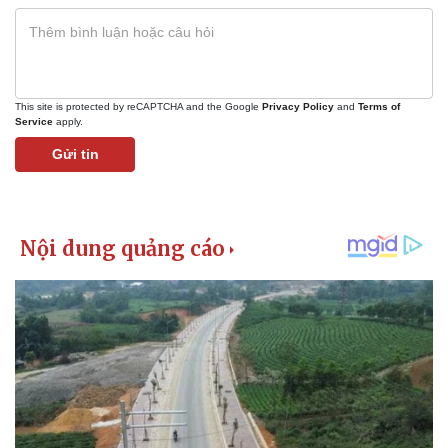
This site is protected by reCAPTCHA and the Google
Privacy Policy
and
Terms of
Service
apply.
Gửi tin
Pháp luật
Quân sự - Quốc phòng
Vụ án
Vũ khí