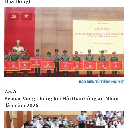
Bóng đá
Ô tô
Lịch thi đấu bóng đá
Xe máy
Thế giới thể thao
Tư vấn
eSports
Hậu trường