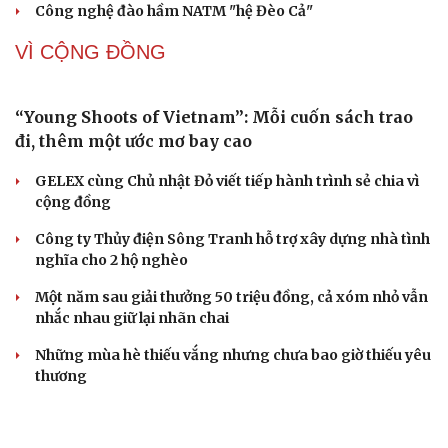
Techcom Life và cách tiếp cận mới cho bài toán
bảo vệ sức khỏe của người Việt
Những "giá trị ẩn" cần được nhìn rõ đằng sau một căn
hộ
Đoàn khảo sát Quốc hội làm việc với EVNHCMC về phát
triển lưới điện thông minh
Vinmec phẫu thuật xuyên Việt hai chiều bằng robot
cách xa 1.700 km
Công nghệ đào hầm NATM "hệ Đèo Cả"