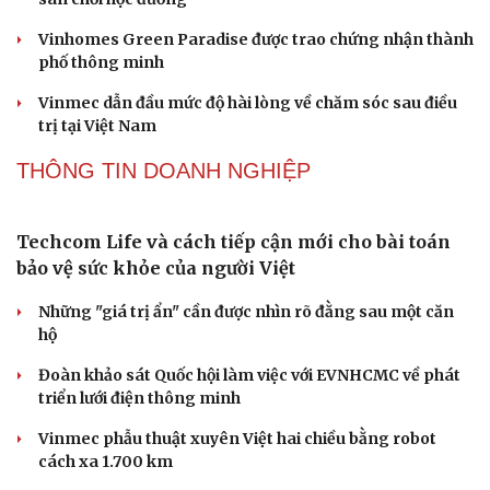
Giải nỗi đau quá tải ứng dụng với nền tảng hội tụ
mới của Viettel
LPBank kiến tạo trải nghiệm giao dịch an tâm trên
không gian số
Tiếp sức thế hệ trẻ phát triển toàn diện ngay từ những
sân chơi học đường
Vinhomes Green Paradise được trao chứng nhận thành
phố thông minh
Vinmec dẫn đầu mức độ hài lòng về chăm sóc sau điều
trị tại Việt Nam
Cải chính
THÔNG TIN DOANH NGHIỆP