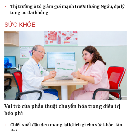
Thị trường ô tô giảm giá mạnh trước tháng Ngâu, đại lý
tung ưu đãi khủng
SỨC KHỎE
Du lịch
Podcast
Tư vấn
Câu chuyện thời sự
Săn Tour
Đọc truyện đêm khuya
check-in
Cửa sổ tình yêu
Vai trò của phẫu thuật chuyển hóa trong điều trị
Kể chuyện cho bé
béo phì
Hạt giống tâm hồn
Chiết xuất đậu đen mang lại lợi ích gì cho sức khỏe, làn