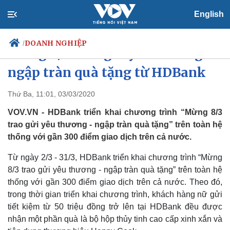
English
DOANH NGHIỆP
/
Mừng 8/3 trao gửi yêu thương -
ngập tràn quà tặng từ HDBank
Thứ Ba, 11:01, 03/03/2020
Chính trị
Xã hội
Đảng
Tin 24h
VOV.VN - HDBank triển khai chương trình “Mừng 8/3
Tổ chức nhân sự
Dự báo thời tiết
trao gửi yêu thương - ngập tràn quà tặng” trên toàn hệ
Quốc hội
Giáo dục
thống với gần 300 điểm giao dịch trên cả nước.
Nhận diện sự thật
Dấu ấn VOV
Việc làm
Từ ngày 2/3 - 31/3, HDBank triển khai chương trình “Mừng
Biển đảo
8/3 trao gửi yêu thương - ngập tràn quà tặng” trên toàn hệ
thống với gần 300 điểm giao dịch trên cả nước. Theo đó,
trong thời gian triển khai chương trình, khách hàng nữ gửi
tiết kiệm từ 50 triệu đồng trở lên tại HDBank đều được
nhận một phần quà là bộ hộp thủy tinh cao cấp xinh xắn và