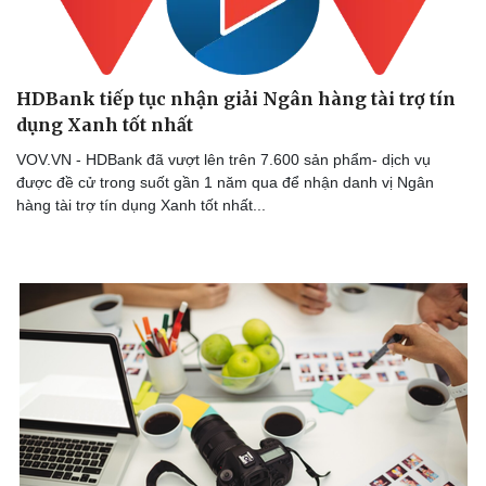
HDBank tiếp tục nhận giải Ngân hàng tài trợ tín
Sức khỏe
Đời sống
dụng Xanh tốt nhất
Dinh dưỡng - món ngon
Nhà đẹp
VOV.VN - HDBank đã vượt lên trên 7.600 sản phẩm- dịch vụ
Cây thuốc
Blog
được đề cử trong suốt gần 1 năm qua để nhận danh vị Ngân
Sản phụ khoa
Tình yêu - Gia đình
hàng tài trợ tín dụng Xanh tốt nhất...
Nhi khoa
Nam khoa
Làm đẹp - giảm cân
Phòng mạch online
Ăn sạch sống khỏe