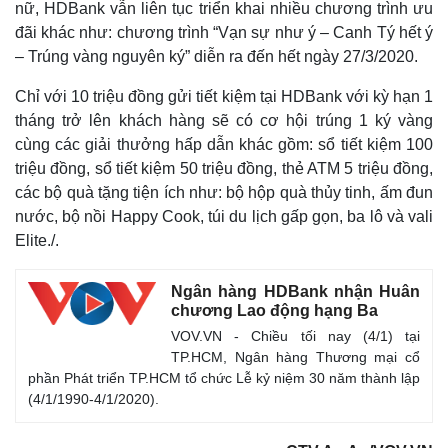
nữ, HDBank vẫn liên tục triển khai nhiều chương trình ưu
đãi khác như: chương trình “Vạn sự như ý – Canh Tý hết ý
– Trúng vàng nguyên ký” diễn ra đến hết ngày 27/3/2020.
Chỉ với 10 triệu đồng gửi tiết kiệm tại HDBank với kỳ hạn 1
tháng trở lên khách hàng sẽ có cơ hội trúng 1 ký vàng
cùng các giải thưởng hấp dẫn khác gồm: sổ tiết kiệm 100
triệu đồng, sổ tiết kiệm 50 triệu đồng, thẻ ATM 5 triệu đồng,
các bộ quà tặng tiện ích như: bộ hộp quà thủy tinh, ấm đun
nước, bộ nồi Happy Cook, túi du lịch gấp gọn, ba lô và vali
Elite./.
Ngân hàng HDBank nhận Huân
chương Lao động hạng Ba
VOV.VN - Chiều tối nay (4/1) tại
TP.HCM, Ngân hàng Thương mại cổ
phần Phát triển TP.HCM tổ chức Lễ kỷ niệm 30 năm thành lập
(4/1/1990-4/1/2020).