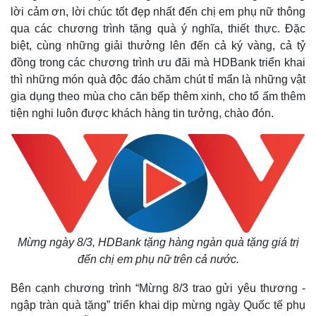
lời cảm ơn, lời chúc tốt đẹp nhất đến chị em phụ nữ thông
qua các chương trình tặng quà ý nghĩa, thiết thực. Đặc
biệt, cùng những giải thưởng lên đến cả ký vàng, cả tỷ
đồng trong các chương trình ưu đãi mà HDBank triển khai
thì những món quà độc đáo chăm chút tỉ mẩn là những vật
gia dụng theo mùa cho căn bếp thêm xinh, cho tổ ấm thêm
tiện nghi luôn được khách hàng tin tưởng, chào đón.
Thế giới
Multimedia
Quan sát
Video
Cuộc sống đó đây
Ảnh
Mừng ngày 8/3, HDBank tặng hàng ngàn quà tặng giá trị
Hồ sơ
E-Magazine
đến chị em phụ nữ trên cả nước.
Infographic
Bên cạnh chương trình “Mừng 8/3 trao gửi yêu thương -
ngập tràn quà tặng” triển khai dịp mừng ngày Quốc tế phụ