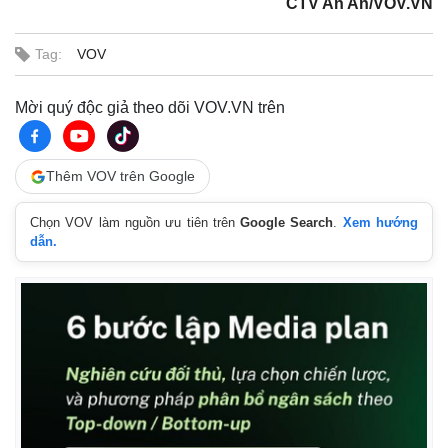
CTV An An/VOV.VN
Tag:
VOV
Mời quý độc giả theo dõi VOV.VN trên
Thêm VOV trên Google
Chọn VOV làm nguồn ưu tiên trên
Google Search
.
Xem hướng
dẫn.
Kinh tế
Thị trường
Bất động sản
Giá vàng
Khởi nghiệp
Tiêu dùng
Tỷ giá
Chứng khoán
Giá cà phê