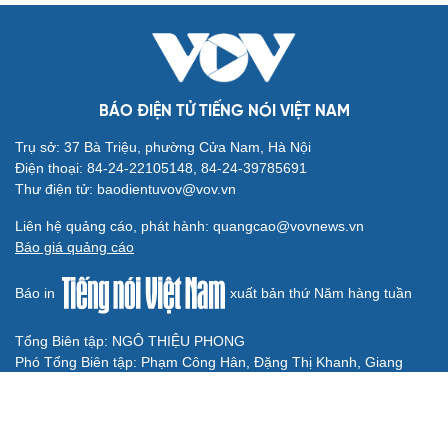
VÌ CỘNG ĐỒNG
“Young Shoots of Vietnam”: Mỗi cuốn sách trao
đi, thêm một ước mơ bay cao
GELEX cùng Chủ nhật Đỏ viết tiếp hành trình sẻ chia vì
cộng đồng
Công ty Thủy điện Sông Tranh hỗ trợ xây dựng nhà tình