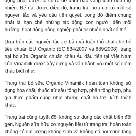
động phải được tổ chức để đảm bảo vòng tuần hoàn tự
nhiên. Để đạt được điều đó, trang trại hữu cơ có một số
nguyên tắc và yêu cầu tiên quyết, trong đó điểm chung
nhất là hạn chế những tác động con người đến môi
Thế giới
Multimedia
trường, hoạt động nông nghiệp phải tự nhiên nhất có thể.
Quan sát
Video
Cuộc sống đó đây
Ảnh
Dựa trên các nguyên tắc cơ bản và tuân thủ chặt chẽ hệ
Hồ sơ
E-Magazine
tiêu chuẩn EU Organic (EC 834/2007 và 889/2008), trang
Infographic
trại bò sữa Organic chuẩn châu Âu đầu tiên tại Việt Nam
của Vinamilk được xây dựng và vận hành với một số điểm
khác biệt như:
Trang trại bò sữa Organic Vinamilk hoàn toàn không sử
dụng hóa chất, thuốc trừ sâu tổng hợp, phân tổng hợp, phụ
gia thực phẩm cũng như những chất hỗ trợ, kích thích
khác.
Trang trại cũng tuyệt đối không sử dụng các chất biến đổi
gen. Nguồn sữa hữu cơ nguyên liệu từ trang trại hoàn toàn
không có dư lượng kháng sinh và không có hormone tăng