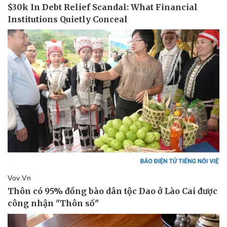
Thể thao
Ô tô - Xe máy
Bóng đá
Ô tô
Lịch thi đấu bóng đá
Xe máy
Thế giới thể thao
Tư vấn
eSports
Hậu trường