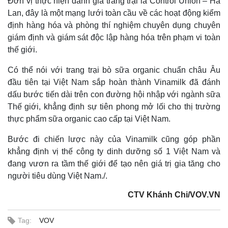
Đơn vị thực hiện đánh giá trang trại là Control Union – Hà
Tỷ giá
Lan, đây là một mạng lưới toàn cầu về các hoạt động kiểm
Chứng khoán
định hàng hóa và phòng thí nghiệm chuyên dụng chuyên
Giá cà phê
giám định và giám sát độc lập hàng hóa trên phạm vi toàn
thế giới.
Có thể nói với trang trại bò sữa organic chuẩn châu Âu
đầu tiên tại Việt Nam sắp hoàn thành Vinamilk đã đánh
dấu bước tiến dài trên con đường hội nhập với ngành sữa
Thế giới, khẳng định sự tiên phong mở lối cho thị trường
thực phẩm sữa organic cao cấp tại Việt Nam.
Bước đi chiến lược này của Vinamilk cũng góp phần
khẳng định vị thế công ty dinh dưỡng số 1 Việt Nam và
đang vươn ra tầm thế giới để tạo nên giá trị gia tăng cho
người tiêu dùng Việt Nam./.
CTV Khánh Chi/VOV.VN
Tag:
VOV