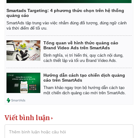
Smartads Targeting: 4 phương thức chọn trên hệ thống
quảng cáo
SmartAds tập trung vào việc nhắm đúng đối tượng, đúng ngữ cảnh
và thời điểm để tối ưu.
Tổng quan về hình thức quảng cáo
Brand Video Ads trên SmartAds
Định nghĩa, vị trí hiển thị, quy cách nội dung,
cách thiết lập và tối ưu Brand Video Ads.
Hướng dẫn cách tạo chiến dịch quảng
cáo trên SmartAds
Pháp luật
Quân sự - Quốc phòng
Tham khảo ngay trọn bộ hướng dẫn cách tạo
Vụ án
Vũ khí
một chiến dịch quảng cáo mới trên SmartAds.
Tin nóng
Việt Nam
Tư vấn luật
Phân tích
Viết bình luận