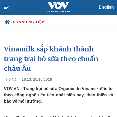
English
DOANH NGHIỆP
/
Vinamilk sắp khánh thành
Chính trị
Xã hội
Đảng
Tin 24h
trang trại bò sữa theo chuẩn
Tổ chức nhân sự
Dự báo thời tiết
châu Âu
Quốc hội
Giáo dục
Nhận diện sự thật
Dấu ấn VOV
Việc làm
Thứ Năm, 16:13, 20/10/2016
Biển đảo
VOV.VN - Trang trại bò sữa Organic do Vinamilk đầu tư
theo công nghệ tiên tiến nhất hiện nay, thân thiện và
bảo vệ môi trường.