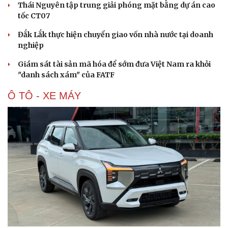
Thái Nguyên tập trung giải phóng mặt bằng dự án cao
tốc CT07
Đắk Lắk thực hiện chuyển giao vốn nhà nước tại doanh
nghiệp
Giám sát tài sản mã hóa để sớm đưa Việt Nam ra khỏi
"danh sách xám" của FATF
Ô TÔ - XE MÁY
Văn hóa
Giải trí
Sân khấu - Điện ảnh
Nghệ sĩ
Văn học
Thời trang
Âm nhạc
Sao Việt
Di sản