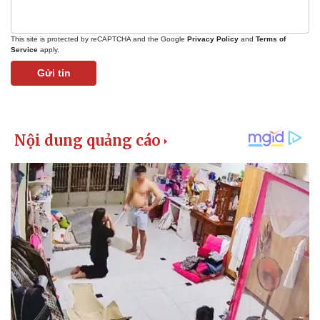
This site is protected by reCAPTCHA and the Google
Privacy Policy
and
Terms of
Service
apply.
Gửi tin