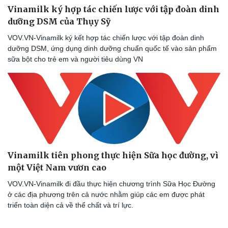
Vinamilk ký hợp tác chiến lược với tập đoàn dinh
dưỡng DSM của Thụy Sỹ
VOV.VN-Vinamilk ký kết hợp tác chiến lược với tập đoàn dinh
dưỡng DSM, ứng dụng dinh dưỡng chuẩn quốc tế vào sản phẩm
sữa bột cho trẻ em và người tiêu dùng VN
Sức khỏe
Đời sống
Vinamilk tiên phong thực hiện Sữa học đường, vì
Dinh dưỡng - món ngon
Nhà đẹp
một Việt Nam vươn cao
Cây thuốc
Blog
Sản phụ khoa
Tình yêu - Gia đình
VOV.VN-Vinamilk đi đầu thực hiện chương trình Sữa Học Đường
Nhi khoa
ở các địa phương trên cả nước nhằm giúp các em được phát
Nam khoa
triển toàn diện cả về thể chất và trí lực.
Làm đẹp - giảm cân
Phòng mạch online