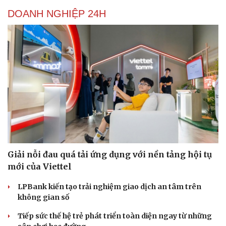
DOANH NGHIỆP 24H
Du lịch
Podcast
Tư vấn
Câu chuyện thời sự
Săn Tour
Đọc truyện đêm khuya
check-in
Cửa sổ tình yêu
Kể chuyện cho bé
Hạt giống tâm hồn
Giải nỗi đau quá tải ứng dụng với nền tảng hội tụ
mới của Viettel
LPBank kiến tạo trải nghiệm giao dịch an tâm trên
không gian số
Tiếp sức thế hệ trẻ phát triển toàn diện ngay từ những