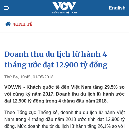
English
KINH TẾ
/
Doanh thu du lịch lữ hành 4
Chính trị
Xã hội
Đảng
Tin 24h
tháng ước đạt 12.900 tỷ đồng
Tổ chức nhân sự
Dự báo thời tiết
Quốc hội
Giáo dục
Thứ Ba, 10:45, 01/05/2018
Nhận diện sự thật
Dấu ấn VOV
Việc làm
VOV.VN - Khách quốc tế đến Việt Nam tăng 29,5% so
Biển đảo
với cùng kỳ năm 2017. Doanh thu du lịch lữ hành ước
đạt 12.900 tỷ đồng trong 4 tháng đầu năm 2018.
Theo Tổng cục Thống kê, doanh thu du lịch lữ hành Việt
Nam trong 4 tháng đầu năm 2018 ước tính đạt 12.900 tỷ
đồng. Mức doanh thu từ du lịch lữ hành tăng 26,1% so với