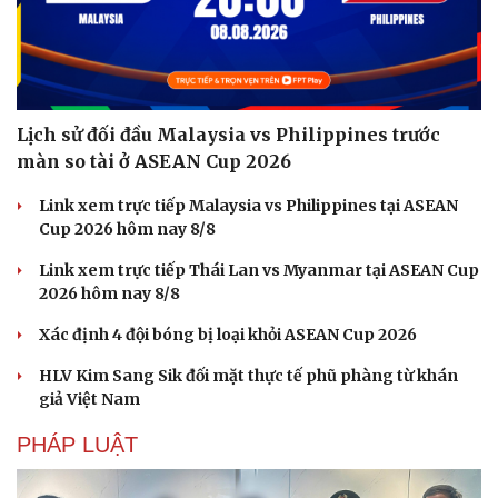
Sức khỏe
Đời sống
Dinh dưỡng - món ngon
Nhà đẹp
Cây thuốc
Blog
Lịch sử đối đầu Malaysia vs Philippines trước
Sản phụ khoa
Tình yêu - Gia đình
màn so tài ở ASEAN Cup 2026
Nhi khoa
Nam khoa
Link xem trực tiếp Malaysia vs Philippines tại ASEAN
Làm đẹp - giảm cân
Cup 2026 hôm nay 8/8
Phòng mạch online
Ăn sạch sống khỏe
Link xem trực tiếp Thái Lan vs Myanmar tại ASEAN Cup
2026 hôm nay 8/8
Xác định 4 đội bóng bị loại khỏi ASEAN Cup 2026
HLV Kim Sang Sik đối mặt thực tế phũ phàng từ khán
giả Việt Nam
PHÁP LUẬT