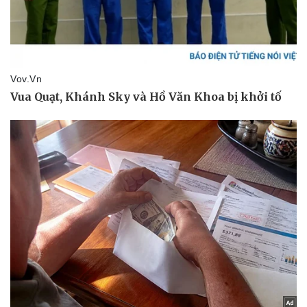
Pháp luật
Quân sự - Quốc phòng
Vụ án
Vũ khí
Tin nóng
Việt Nam
Tư vấn luật
Phân tích