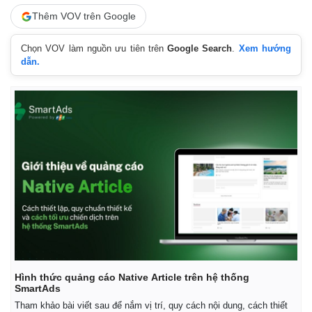
Thêm VOV trên Google
Chọn VOV làm nguồn ưu tiên trên
Google Search
.
Xem hướng
dẫn.
Thế giới
Multimedia
Quan sát
Video
Cuộc sống đó đây
Ảnh
Hồ sơ
E-Magazine
Infographic
Hình thức quảng cáo Native Article trên hệ thống
SmartAds
Tham khảo bài viết sau để nắm vị trí, quy cách nội dung, cách thiết