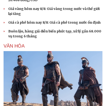
26.468 đồng/USD
Giá vàng hôm nay 8/8: Giá vàng trong nước và thế giới
lại tăng
Giá cà phê hôm nay 8/8: Giá cà phê trong nước ổn định
Văn hóa
Giải trí
Buôn lậu, hàng giả diễn biến phức tạp, xử lý gần 68.000
Sân khấu - Điện ảnh
Nghệ sĩ
vụ trong 6 tháng
Văn học
Thời trang
Âm nhạc
Sao Việt
VĂN HÓA
Di sản