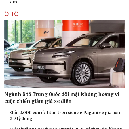
em
Ô TÔ
Doanh nghiệp
Công nghệ
Thông tin doanh nghiệp
Sành điệu
Doanh nghiệp 24h
Tin Công nghệ
Doanh nhân
Trải nghiệm
Vì cộng đồng
Chuyển đổi số
Ngành ô tô Trung Quốc đối mặt khủng hoảng vì
cuộc chiến giảm giá xe điện
Gần 2.000 con ốc titan trên siêu xe Pagani có giá hơn
2,9 tỷ đồng