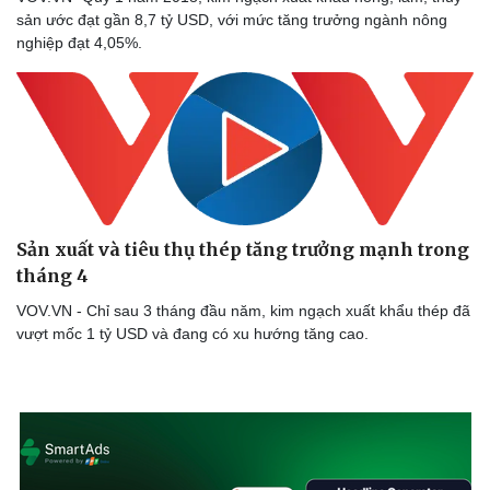
sản ước đạt gần 8,7 tỷ USD, với mức tăng trưởng ngành nông
nghiệp đạt 4,05%.
Thể thao
Ô tô - Xe máy
Bóng đá
Ô tô
Lịch thi đấu bóng đá
Xe máy
Thế giới thể thao
Tư vấn
eSports
Hậu trường
Sản xuất và tiêu thụ thép tăng trưởng mạnh trong
tháng 4
VOV.VN - Chỉ sau 3 tháng đầu năm, kim ngạch xuất khẩu thép đã
vượt mốc 1 tỷ USD và đang có xu hướng tăng cao.