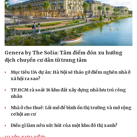
Genera by The Solia: Tâm điểm đón xu hướng
dịch chuyển cư dân từ trung tâm
Mục tiêu 114 dự án: Hà Nội sẽ tháo gỡ điểm nghẽn nhà ở
xã hội ra sao?
TP.HCM rà soát 16 khu đất xây dựng nhà lưu trú công
nhân
Nhà ở cho thuê: Lối mở để bình ổn thị trường và mở rộng
cơ hội an cư
Điều gì làm nên sức hút của một khu đô thị xanh?