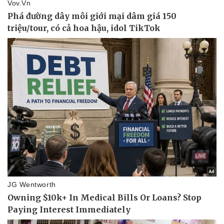
Kinh tế
Thị trường
Bất động sản
Giá vàng
Khởi nghiệp
Tiêu dùng
Tỷ giá
Chứng khoán
Giá cà phê