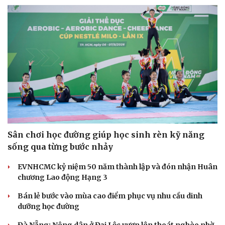
Du lịch
Podcast
Tư vấn
Câu chuyện thời sự
Săn Tour
Đọc truyện đêm khuya
check-in
Cửa sổ tình yêu
Kể chuyện cho bé
Hạt giống tâm hồn
Sân chơi học đường giúp học sinh rèn kỹ năng
sống qua từng bước nhảy
EVNHCMC kỷ niệm 50 năm thành lập và đón nhận Huân
chương Lao động Hạng 3
Bán lẻ bước vào mùa cao điểm phục vụ nhu cầu dinh
dưỡng học đường
Đà Nẵng: Nông dân ở Đại Lộc vươn lên thoát nghèo nhờ