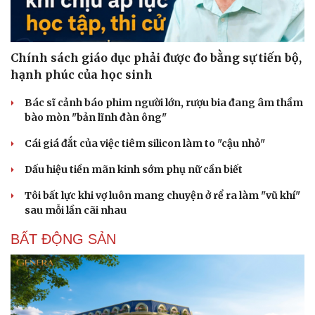
Cải chính
Chính sách giáo dục phải được đo bằng sự tiến bộ,
hạnh phúc của học sinh
Bác sĩ cảnh báo phim người lớn, rượu bia đang âm thầm
bào mòn "bản lĩnh đàn ông"
Cái giá đắt của việc tiêm silicon làm to "cậu nhỏ"
Dấu hiệu tiền mãn kinh sớm phụ nữ cần biết
Tôi bất lực khi vợ luôn mang chuyện ở rể ra làm "vũ khí"
sau mỗi lần cãi nhau
BẤT ĐỘNG SẢN