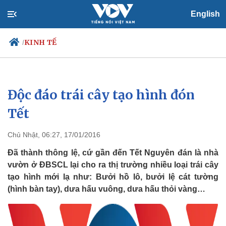
English
KINH TẾ
/
Độc đáo trái cây tạo hình đón
Chính trị
Xã hội
Đảng
Tin 24h
Tết
Tổ chức nhân sự
Dự báo thời tiết
Quốc hội
Giáo dục
Chủ Nhật, 06:27, 17/01/2016
Nhận diện sự thật
Dấu ấn VOV
Việc làm
Đã thành thông lệ, cứ gần đến Tết Nguyên đán là nhà
Biển đảo
vườn ở ĐBSCL lại cho ra thị trường nhiều loại trái cây
tạo hình mới lạ như: Bưởi hồ lô, bưởi lệ cát tường
(hình bàn tay), dưa hấu vuông, dưa hấu thỏi vàng…