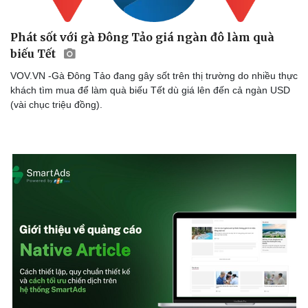
Phát sốt với gà Đông Tảo giá ngàn đô làm quà
biếu Tết
Doanh nghiệp
Công nghệ
Thông tin doanh nghiệp
Sành điệu
VOV.VN -Gà Đông Tảo đang gây sốt trên thị trường do nhiều thực
Doanh nghiệp 24h
Tin Công nghệ
khách tìm mua để làm quà biếu Tết dù giá lên đến cả ngàn USD
Doanh nhân
Trải nghiệm
(vài chục triệu đồng).
Vì cộng đồng
Chuyển đổi số