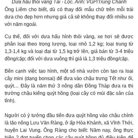
Dưa hấu thỏi vàng Tài - Lộc. Ảnh: VGP/Trung Chánh
Ông Liêm cho biết, dù có thay đổi mẫu chữ trên mỗi trái
dưa cho đẹp hơn nhưng giá cả sẽ không thay đổi nhiều so
với năm ngoái.
Cụ thể, đối với dưa hấu hình thỏi vàng, xe hơi sẽ được
phân loại theo trọng lượng, loại nhỏ 1,2 kg; loại trung từ
1,3-1,4 kg và loại đại từ 1,5 kg trở lên, giá bán từ 3-4 triệu
đồng/cặp; đối với dưa vuông thì giá là 1,3 triệu đồng/cặp.
Bên cạnh việc tạo hình, một số nhà vườn còn tạo ra loại
cây mini (dạng bonsai) để đưa vào chậu trưng Tết như ổi,
quýt… Đây là năm thứ 3 nông dân Đồng Tháp đưa ra thị
trường chậu kiểng quýt hồng (loại cây có múi đặc sản của
tỉnh).
Người có ý tưởng đầu tiên đưa quýt hồng vào chậu chính
là lão nông Lưu Văn Ràng, ở ấp Hòa Khánh, xã Vĩnh Thới,
huyện Lai Vung. Ông Ràng cho biết: Năm nay, ông thực
hiện 2 đợt tuyển chọn các cây quýt hồng đủ điều kiện để