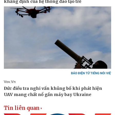
Thể thao
Ô tô - Xe máy
Bóng đá
Ô tô
Lịch thi đấu bóng đá
Xe máy
Thế giới thể thao
Tư vấn
eSports
Hậu trường
Tin liên quan