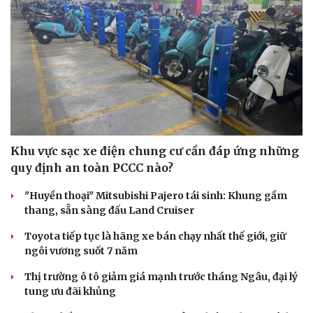
Sức khỏe
Đời sống
Dinh dưỡng - món ngon
Nhà đẹp
Cây thuốc
Blog
Sản phụ khoa
Tình yêu - Gia đình
Khu vực sạc xe điện chung cư cần đáp ứng những
Nhi khoa
quy định an toàn PCCC nào?
Nam khoa
Làm đẹp - giảm cân
"Huyền thoại" Mitsubishi Pajero tái sinh: Khung gầm
Phòng mạch online
thang, sẵn sàng đấu Land Cruiser
Ăn sạch sống khỏe
Toyota tiếp tục là hãng xe bán chạy nhất thế giới, giữ
ngôi vương suốt 7 năm
Thị trường ô tô giảm giá mạnh trước tháng Ngâu, đại lý
tung ưu đãi khủng