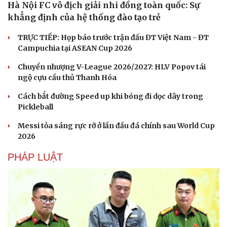
Hà Nội FC vô địch giải nhi đồng toàn quốc: Sự
khẳng định của hệ thống đào tạo trẻ
TRỰC TIẾP: Họp báo trước trận đấu ĐT Việt Nam - ĐT
Campuchia tại ASEAN Cup 2026
Chuyển nhượng V-League 2026/2027: HLV Popov tái
ngộ cựu cầu thủ Thanh Hóa
Cách bắt đường Speed up khi bóng đi dọc dây trong
Pickleball
Messi tỏa sáng rực rỡ ở lần đầu đá chính sau World Cup
2026
Văn hóa
Giải trí
Sân khấu - Điện ảnh
Nghệ sĩ
PHÁP LUẬT
Văn học
Thời trang
Âm nhạc
Sao Việt
Di sản