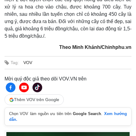
xử lý ra hoa cho vào chậu, được khoảng 700 cây. Tuy
nhiên, sau nhiều lần tuyển chọn chỉ có khoảng 450 cây là
ưng ý, được đưa ra bán. Đối với những cây có thế đẹp, sai
quả, giá khoảng 6 triệu đồng/chậu, còn lại dao động từ 1,5-
5 triệu đồng/chậu./.
Theo Minh Khánh/Chinhphu.vn
Tag:
VOV
Mời quý độc giả theo dõi VOV.VN trên
Thêm VOV trên Google
Kinh tế
Thị trường
Bất động sản
Giá vàng
Chọn VOV làm nguồn ưu tiên trên
Google Search
.
Xem hướng
Khởi nghiệp
Tiêu dùng
dẫn.
Tỷ giá
Chứng khoán