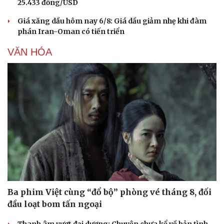
25.433 đồng/USD
Giá xăng dầu hôm nay 6/8: Giá dầu giảm nhẹ khi đàm
phán Iran-Oman có tiến triển
VĂN HÓA
Du lịch
Podcast
Tư vấn
Câu chuyện thời sự
Săn Tour
Đọc truyện đêm khuya
Ba phim Việt cùng “đổ bộ” phòng vé tháng 8, đối
check-in
Cửa sổ tình yêu
đầu loạt bom tấn ngoại
Kể chuyện cho bé
Hạt giống tâm hồn
Thanh âm vượt đại dương: Chuyện chưa kể về bản tình