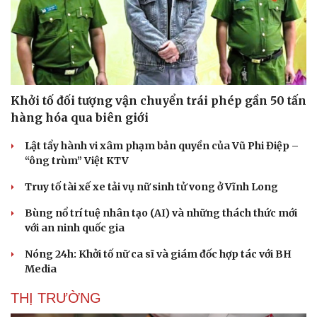
Khởi tố đối tượng vận chuyển trái phép gần 50 tấn
hàng hóa qua biên giới
Lật tẩy hành vi xâm phạm bản quyền của Vũ Phi Điệp –
“ông trùm” Việt KTV
Truy tố tài xế xe tải vụ nữ sinh tử vong ở Vĩnh Long
Bùng nổ trí tuệ nhân tạo (AI) và những thách thức mới
với an ninh quốc gia
Nóng 24h: Khởi tố nữ ca sĩ và giám đốc hợp tác với BH
Media
THỊ TRƯỜNG