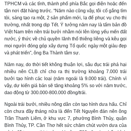
TPHCM và các tỉnh, thành phố phía Bắc gọi điện hoặc đến
tận nơi đặt hàng trước. “Năm nào cũng vậy, tôi cố gắng tìm
tòi, sáng tạo ra một, 2 sản phẩm mới, lạ để phục vụ cho thị
trường, nhất trong dịp Tết. Ý tưởng năm nay là tấm bản đồ
Việt Nam trên nền trái bưởi nhằm nói lên lòng yếu mến đất
nước, ý thức về chủ quyền lãnh thổ thiêng liêng và kêu gọi
mọi người đóng góp xây dựng Tổ quốc ngày một giàu đẹp
và phát triển”, ông Ba Thành tâm sự.
Năm nay, do thời tiết không thuận lợi, sâu đục trái phá hại
nhiều nên CLB chỉ cho ra thị trường khoảng 7.000 trái
bưởi tạo hình các loại (năm ngoái là 9.000 trái). Chính vì
Thế giới
Multimedia
vậy, dự kiến giá bán sẽ tăng khoảng 5% so với năm trước,
Quan sát
Video
dao động từ 300.000-800.000 đồng/trái.
Cuộc sống đó đây
Ảnh
Hồ sơ
E-Magazine
Ngoài trái bưởi, nhiều nông dân còn tạo hình dưa hấu. Chỉ
Infographic
còn chưa đầy tháng nữa là đến Tết Nguyên đán nên ông
Trần Thanh Liêm, ở khu vực 7, phường Bình Thủy, quận
Bình Thủy, TP. Cần Thơ hết sức chăm chút vườn dưa của