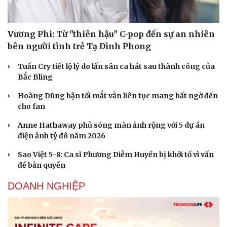
Vương Phi: Từ "thiên hậu" C-pop đến sự an nhiên
bên người tình trẻ Tạ Đình Phong
Tuấn Cry tiết lộ lý do lấn sân ca hát sau thành công của
Bắc Bling
Hoàng Dũng bận tối mắt vẫn liên tục mang bất ngờ đến
cho fan
Anne Hathaway phủ sóng màn ảnh rộng với 5 dự án
điện ảnh tỷ đô năm 2026
Sao Việt 5-8: Ca sĩ Phương Diễm Huyền bị khởi tố vì vấn
đề bản quyền
DOANH NGHIỆP