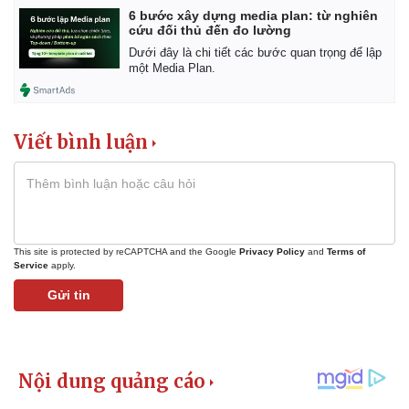
6 bước xây dựng media plan: từ nghiên
cứu đối thủ đến đo lường
Dưới đây là chi tiết các bước quan trọng để lập
một Media Plan.
Viết bình luận
This site is protected by reCAPTCHA and the Google
Privacy Policy
and
Terms of
Service
apply.
Gửi tin