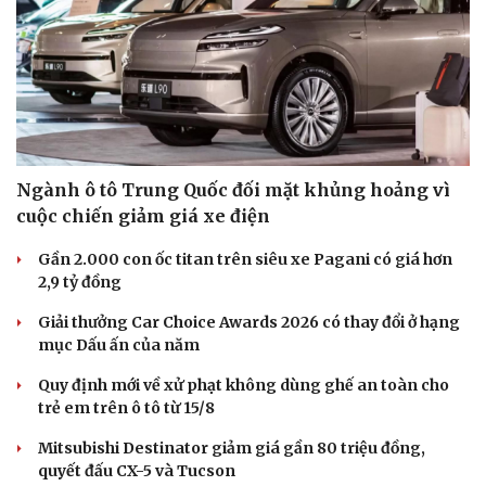
Doanh nghiệp
Công nghệ
Thông tin doanh nghiệp
Sành điệu
Doanh nghiệp 24h
Tin Công nghệ
Doanh nhân
Trải nghiệm
Vì cộng đồng
Chuyển đổi số
Ngành ô tô Trung Quốc đối mặt khủng hoảng vì
cuộc chiến giảm giá xe điện
Gần 2.000 con ốc titan trên siêu xe Pagani có giá hơn
2,9 tỷ đồng
Giải thưởng Car Choice Awards 2026 có thay đổi ở hạng
mục Dấu ấn của năm
Quy định mới về xử phạt không dùng ghế an toàn cho
trẻ em trên ô tô từ 15/8
Mitsubishi Destinator giảm giá gần 80 triệu đồng,
quyết đấu CX-5 và Tucson