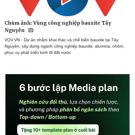
Thể thao
Ô tô - Xe máy
Bóng đá
Ô tô
Chùm ảnh: Vùng công nghiệp bauxite Tây
Lịch thi đấu bóng đá
Xe máy
Nguyên
Thế giới thể thao
Tư vấn
eSports
VOV.VN - Dự án nhằm khai thác và chế biến bauxite tại Tây
Hậu trường
Nguyên, xây dựng ngành công nghiệp bauxite, alumina, nhôm,
phục vụ phát triển kinh tế đất nước