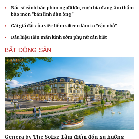
Bác sĩ cảnh báo phim người lớn, rượu bia đang âm thầm
bào mòn "bản lĩnh đàn ông"
Cái giá đắt của việc tiêm silicon làm to "cậu nhỏ"
Dấu hiệu tiền mãn kinh sớm phụ nữ cần biết
BẤT ĐỘNG SẢN
Genera by The Solia: Tâm điểm đón xu hướng