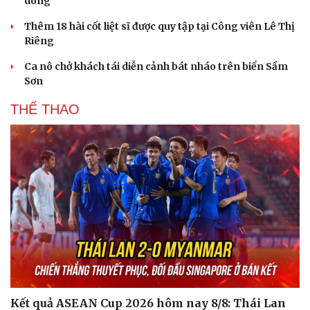
dông
Thêm 18 hài cốt liệt sĩ được quy tập tại Công viên Lê Thị
Riêng
Ca nô chở khách tái diễn cảnh bát nháo trên biển Sầm
Sơn
THỂ THAO
Sức khỏe
Đời sống
Dinh dưỡng - món ngon
Nhà đẹp
Kết quả ASEAN Cup 2026 hôm nay 8/8: Thái Lan