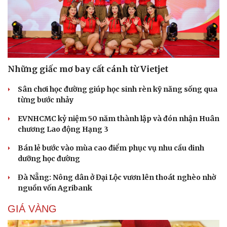
check-in
Cửa sổ tình yêu
Kể chuyện cho bé
Hạt giống tâm hồn
Những giấc mơ bay cất cánh từ Vietjet
Sân chơi học đường giúp học sinh rèn kỹ năng sống qua
từng bước nhảy
EVNHCMC kỷ niệm 50 năm thành lập và đón nhận Huân
chương Lao động Hạng 3
Bán lẻ bước vào mùa cao điểm phục vụ nhu cầu dinh
dưỡng học đường
Đà Nẵng: Nông dân ở Đại Lộc vươn lên thoát nghèo nhờ
nguồn vốn Agribank
GIÁ VÀNG