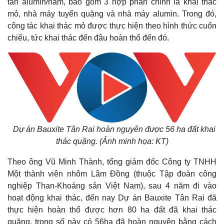
tấn alumin/năm, bao gồm 3 hợp phần chính là khai thác
mỏ, nhà máy tuyển quặng và nhà máy alumin. Trong đó,
công tác khai thác mỏ được thực hiện theo hình thức cuốn
chiếu, tức khai thác đến đâu hoàn thổ đến đó.
Dự án Bauxite Tân Rai hoàn nguyên được 56 ha đất khai
thác quặng. (Ảnh minh họa: KT)
Theo ông Vũ Minh Thành, tổng giám đốc Công ty TNHH
Một thành viên nhôm Lâm Đồng (thuộc Tập đoàn công
nghiệp Than-Khoáng sản Việt Nam), sau 4 năm đi vào
hoạt động khai thác, đến nay Dự án Bauxite Tân Rai đã
thực hiện hoàn thổ được hơn 80 ha đất đã khai thác
quặng, trong số này có 56ha đã hoàn nguyên bằng cách