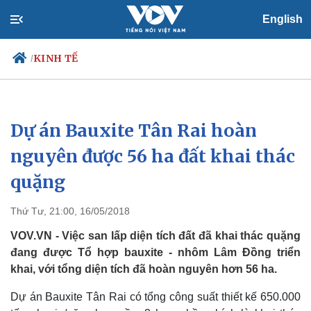
English
KINH TẾ
/
Dự án Bauxite Tân Rai hoàn
Chính trị
Xã hội
Đảng
Tin 24h
nguyên được 56 ha đất khai thác
Tổ chức nhân sự
Dự báo thời tiết
quặng
Quốc hội
Giáo dục
Nhận diện sự thật
Dấu ấn VOV
Việc làm
Thứ Tư, 21:00, 16/05/2018
Biển đảo
VOV.VN - Việc san lấp diện tích đất đã khai thác quặng
đang được Tổ hợp bauxite - nhôm Lâm Đồng triển
khai, với tổng diện tích đã hoàn nguyên hơn 56 ha.
Dự án Bauxite Tân Rai có tổng công suất thiết kế 650.000