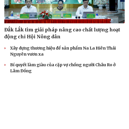
Đắk Lắk tìm giải pháp nâng cao chất lượng hoạt
động chi Hội Nông dân
Xây dựng thương hiệu để sản phẩm Na La Hiên Thái
Nguyên vươn xa
Bí quyết làm giàu của cặp vợ chồng người Châu Ro ở
Lâm Đồng
Hiệp hội Khởi nghiệp quốc gia tổ chức Diễn đàn Khởi
nghiệp tại Đà Nẵng
“Biến” gáo dừa thành sản phẩm xuất khẩu có giá trị