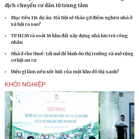
dịch chuyển cư dân từ trung tâm
Mục tiêu 114 dự án: Hà Nội sẽ tháo gỡ điểm nghẽn nhà ở
xã hội ra sao?
TP.HCM rà soát 16 khu đất xây dựng nhà lưu trú công
nhân
Nhà ở cho thuê: Lối mở để bình ổn thị trường và mở rộng
cơ hội an cư
Điều gì làm nên sức hút của một khu đô thị xanh?
KHỞI NGHIỆP