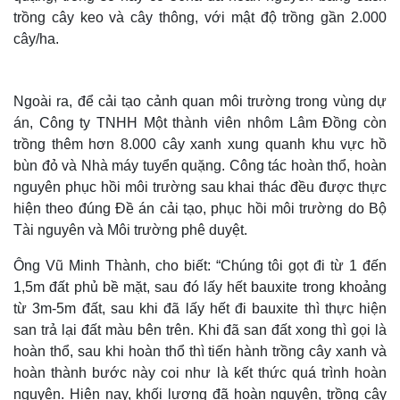
trồng cây keo và cây thông, với mật độ trồng gần 2.000
cây/ha.
Ngoài ra, để cải tạo cảnh quan môi trường trong vùng dự
án, Công ty TNHH Một thành viên nhôm Lâm Đồng còn
trồng thêm hơn 8.000 cây xanh xung quanh khu vực hồ
bùn đỏ và Nhà máy tuyển quặng. Công tác hoàn thổ, hoàn
nguyên phục hồi môi trường sau khai thác đều được thực
hiện theo đúng Đề án cải tạo, phục hồi môi trường do Bộ
Tài nguyên và Môi trường phê duyệt.
Ông Vũ Minh Thành, cho biết: “Chúng tôi gọt đi từ 1 đến
1,5m đất phủ bề mặt, sau đó lấy hết bauxite trong khoảng
từ 3m-5m đất, sau khi đã lấy hết đi bauxite thì thực hiện
san trả lại đất màu bên trên. Khi đã san đất xong thì gọi là
hoàn thổ, sau khi hoàn thổ thì tiến hành trồng cây xanh và
hoàn thành bước này coi như là kết thức quá trình hoàn
nguyên. Hiện nay, khối lượng đã hoàn nguyên, trồng cây