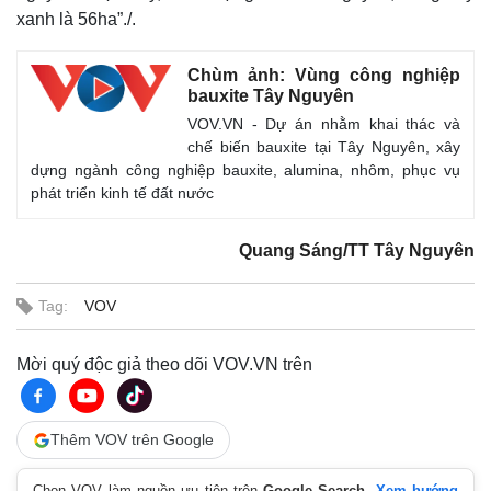
xanh là 56ha”./.
Chùm ảnh: Vùng công nghiệp
bauxite Tây Nguyên
VOV.VN - Dự án nhằm khai thác và
chế biến bauxite tại Tây Nguyên, xây
dựng ngành công nghiệp bauxite, alumina, nhôm, phục vụ
phát triển kinh tế đất nước
Thế giới
Multimedia
Quan sát
Video
Quang Sáng/TT Tây Nguyên
Cuộc sống đó đây
Ảnh
Hồ sơ
E-Magazine
Infographic
Tag:
VOV
Mời quý độc giả theo dõi VOV.VN trên
Thêm VOV trên Google
Chọn VOV làm nguồn ưu tiên trên
Google Search
.
Xem hướng