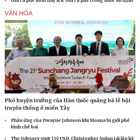
Giá cà phê hôm nay 8/8: Giá cà phê trong nước ổn định
Sân khấu - Điện ảnh
Nghệ sĩ
Văn học
Thời trang
VĂN HÓA
Âm nhạc
Sao Việt
Di sản
Phó huyện trưởng của Hàn Quốc quảng bá lễ hội
truyền thống ở miền Tây
Phản ứng của Dwayne Johnson khi Moana bị giới phê
bình chê bai
The Odyssey vượt 1 tỷ USD, Christopher Nolan tái lập kỳ