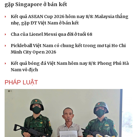
Cây thuốc
Blog
gặp Singapore ở bán kết
Sản phụ khoa
Tình yêu - Gia đình
Nhi khoa
Kết quả ASEAN Cup 2026 hôm nay 8/8: Malaysia thắng
Nam khoa
nhẹ, gặp ĐT Việt Nam ở bán kết
Làm đẹp - giảm cân
Phòng mạch online
Cha của Lionel Messi qua đời ở tuổi 68
Ăn sạch sống khỏe
Pickleball Việt Nam có chung kết trong mơ tại Ho Chi
Minh City Open 2026
Kết quả bóng đá Việt Nam hôm nay 8/8: Phong Phú Hà
Nam vô địch
PHÁP LUẬT