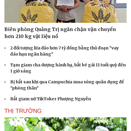
Biên phòng Quảng Trị ngăn chặn vận chuyển
hơn 210 kg vật liệu nổ
2 đối tượng lừa đảo hơn 7 tỷ đồng bằng thủ đoạn "vay
đáo hạn ngân hàng"
Tạm giam cha dượng hành hạ, bắt bé gái 11 tuổi quỳ đến
1 giờ sáng
Bị bắt sau khi qua Campuchia mua súng quân dụng để
"phòng thân"
Bắt giam nữ TikToker Phượng Nguyễn
THỊ TRƯỜNG