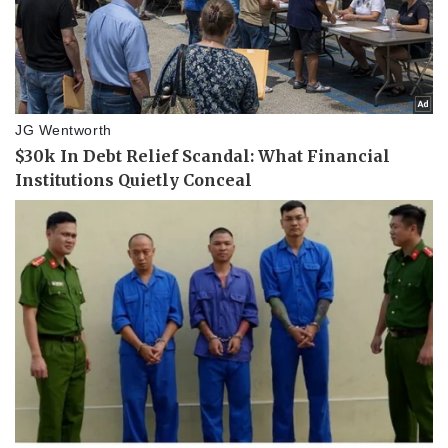
Pháp luật
Quân sự - Quốc phòng
Vụ án
Vũ khí
Tin nóng
Việt Nam
Tư vấn luật
Phân tích