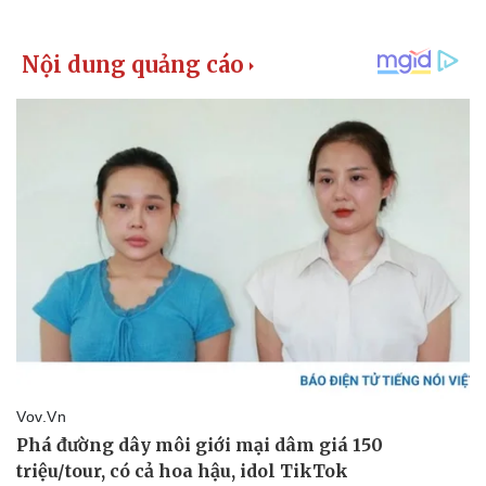
Kinh tế
Thị trường
Bất động sản
Giá vàng
Khởi nghiệp
Tiêu dùng
Tỷ giá
Chứng khoán
Giá cà phê