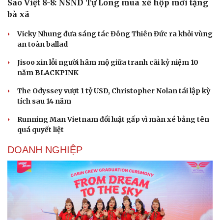
Sao Việt 8-8: NSND Tự Long mua xế hộp mới tặng
bà xã
Vicky Nhung đưa sáng tác Đông Thiên Đức ra khỏi vùng
an toàn ballad
Jisoo xin lỗi người hâm mộ giữa tranh cãi kỷ niệm 10
năm BLACKPINK
The Odyssey vượt 1 tỷ USD, Christopher Nolan tái lập kỳ
tích sau 14 năm
Running Man Vietnam đổi luật gấp vì màn xé bảng tên
quá quyết liệt
DOANH NGHIỆP
Du lịch
Podcast
Tư vấn
Câu chuyện thời sự
Săn Tour
Đọc truyện đêm khuya