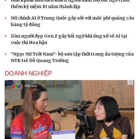
Blackpink làm điều khiến người hâm mộ bất ngờ trước
thềm kỷ niệm 10 năm thành lập
Nữ chính AI ở Trung Quốc gây sốt với mức phí quảng cáo
hàng tỷ đồng
Dàn người đẹp Gen Z gây bất ngờ khi ứng xử về AI tại
Du lịch
Podcast
cuộc thi Hoa hậu
Tư vấn
Câu chuyện thời sự
Săn Tour
Đọc truyện đêm khuya
“Ngọc Nữ Trời Nam”- bộ sưu tập thời trang ấn tượng của
check-in
Cửa sổ tình yêu
NTK trẻ Đỗ Quang Trường
Kể chuyện cho bé
Hạt giống tâm hồn
DOANH NGHIỆP