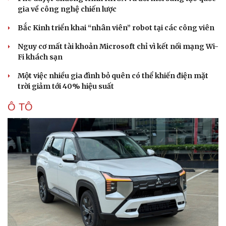
gia về công nghệ chiến lược
Bắc Kinh triển khai “nhân viên” robot tại các công viên
Nguy cơ mất tài khoản Microsoft chỉ vì kết nối mạng Wi-
Fi khách sạn
Doanh nghiệp
Công nghệ
Thông tin doanh nghiệp
Sành điệu
Một việc nhiều gia đình bỏ quên có thể khiến điện mặt
Doanh nghiệp 24h
Tin Công nghệ
trời giảm tới 40% hiệu suất
Doanh nhân
Trải nghiệm
Vì cộng đồng
Chuyển đổi số
Ô TÔ