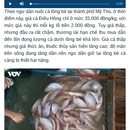
R
-
1:03
L
P
M
o
l
u
a
Theo ngư dân nuôi cá lồng bè tại thành phố Mỹ Tho, ở thời
a
t
e
d
y
e
e
điểm này, giá cá Điêu Hồng chỉ ở mức 35.000 đồng/kg, với
d
m
:
mức giá này thì mỗi kg lỗ trên 2.000 đồng. Tuy giá thấp,
1
0
a
.
nhưng đầu ra rất chậm, thương lái hạn chế thu mua dẫn
9
3
đến tồn đọng lượng cá dưới lồng bè khá lớn. Giá cá thấp
i
%
nhưng giá thức ăn, thuốc thủy sản hiện tăng cao; độ mặn
n
trên sông đang tăng dần nên ngư dân giữ lại lồng bè cá
i
càng bị thiệt hại nặng.
n
g
T
i
m
e