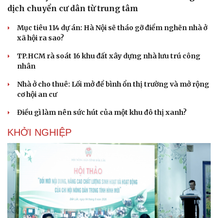
dịch chuyển cư dân từ trung tâm
Mục tiêu 114 dự án: Hà Nội sẽ tháo gỡ điểm nghẽn nhà ở
xã hội ra sao?
TP.HCM rà soát 16 khu đất xây dựng nhà lưu trú công
nhân
Nhà ở cho thuê: Lối mở để bình ổn thị trường và mở rộng
cơ hội an cư
Điều gì làm nên sức hút của một khu đô thị xanh?
KHỞI NGHIỆP