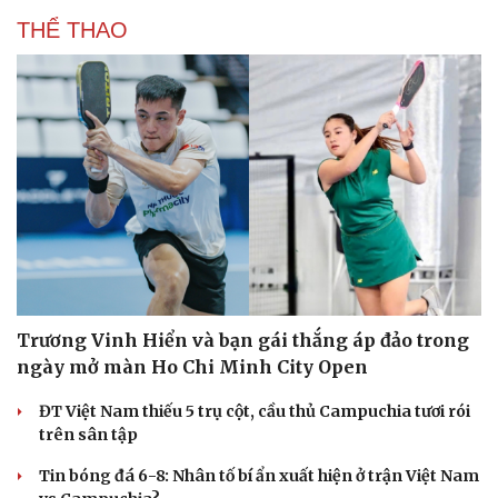
THỂ THAO
Sức khỏe
Đời sống
Dinh dưỡng - món ngon
Nhà đẹp
Cây thuốc
Blog
Sản phụ khoa
Tình yêu - Gia đình
Nhi khoa
Nam khoa
Làm đẹp - giảm cân
Phòng mạch online
Ăn sạch sống khỏe
Trương Vinh Hiển và bạn gái thắng áp đảo trong
ngày mở màn Ho Chi Minh City Open
ĐT Việt Nam thiếu 5 trụ cột, cầu thủ Campuchia tươi rói
trên sân tập
Tin bóng đá 6-8: Nhân tố bí ẩn xuất hiện ở trận Việt Nam