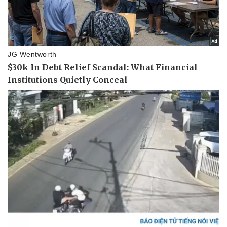
Pháp luật
Quân sự - Quốc phòng
Vụ án
Vũ khí
Tin nóng
Việt Nam
Tư vấn luật
Phân tích