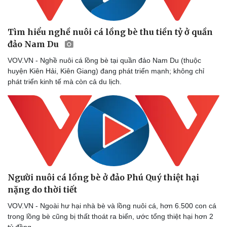
Tìm hiểu nghề nuôi cá lồng bè thu tiền tỷ ở quần
đảo Nam Du
VOV.VN - Nghề nuôi cá lồng bè tại quần đảo Nam Du (thuộc
Thể thao
Ô tô - Xe máy
huyện Kiên Hải, Kiên Giang) đang phát triển mạnh; không chỉ
Bóng đá
Ô tô
phát triển kinh tế mà còn cả du lịch.
Lịch thi đấu bóng đá
Xe máy
Thế giới thể thao
Tư vấn
eSports
Hậu trường
Người nuôi cá lồng bè ở đảo Phú Quý thiệt hại
nặng do thời tiết
VOV.VN - Ngoài hư hại nhà bè và lồng nuôi cá, hơn 6.500 con cá
trong lồng bè cũng bị thất thoát ra biển, ước tổng thiệt hại hơn 2