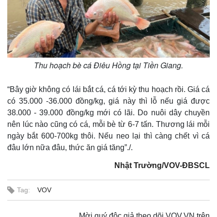
Thu hoạch bè cá Điêu Hồng tại Tiền Giang.
“Bây giờ không có lái bắt cá, cá tới kỳ thu hoạch rồi. Giá cá
Thế giới
Multimedia
có 35.000 -36.000 đồng/kg, giá này thì lỗ nếu giá được
Quan sát
Video
38.000 - 39.000 đồng/kg mới có lãi. Do nuôi dây chuyền
Cuộc sống đó đây
Ảnh
nên lúc nào cũng có cá, mỗi bè từ 6-7 tấn. Thương lái mỗi
Hồ sơ
E-Magazine
ngày bắt 600-700kg thôi. Nếu neo lại thì càng chết vì cá
Infographic
đâu lớn nữa đâu, thức ăn giá tăng”./.
Nhật Trường/VOV-ĐBSCL
Tag:
VOV
Mời quý độc giả theo dõi VOV.VN trên