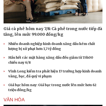
Giá cà phê hôm nay 7/8: Cà phê trong nước tiếp đà
tăng, lên mức 99.000 đồng/kg
Văn hóa
Giải trí
Sân khấu - Điện ảnh
Nghệ sĩ
Nhiều doanh nghiệp kinh doanh xăng dầu kém chất
Văn học
Thời trang
lượng bị xử phạt hơn 1,7 tỷ đồng
Âm nhạc
Sao Việt
Di sản
Hầu hết các mặt hàng xăng dầu đều giảm từ 15h00
chiều nay 6/8
Vĩnh Long kiểm tra phát hiện 17 trường hợp kinh doanh
vàng, bạc, đá quý vi phạm
Giá bạc hôm nay: Giá bạc trong nước lên mức hơn 62
triệu đồng/kg
VĂN HÓA