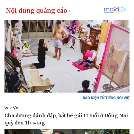
Kinh tế
Thị trường
Bất động sản
Giá vàng
Khởi nghiệp
Tiêu dùng
Tỷ giá
Chứng khoán
Giá cà phê