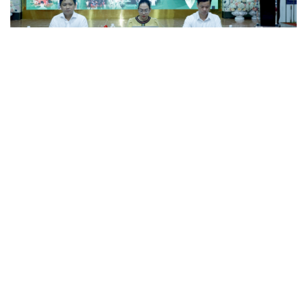
Đắk Lắk tìm giải pháp nâng cao chất lượng hoạt
động chi Hội Nông dân
Xây dựng thương hiệu để sản phẩm Na La Hiên Thái
Nguyên vươn xa
Bí quyết làm giàu của cặp vợ chồng người Châu Ro ở
Lâm Đồng
Hiệp hội Khởi nghiệp quốc gia tổ chức Diễn đàn Khởi
nghiệp tại Đà Nẵng
“Biến” gáo dừa thành sản phẩm xuất khẩu có giá trị