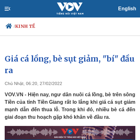
English
KINH TẾ
/
Giá cá lồng, bè sụt giảm, "bí" đầu
Chính trị
Xã hội
Đảng
Tin 24h
ra
Tổ chức nhân sự
Dự báo thời tiết
Quốc hội
Giáo dục
Chủ Nhật, 06:20, 27/02/2022
Nhận diện sự thật
Dấu ấn VOV
Việc làm
VOV.VN - Hiện nay, ngư dân nuôi cá lồng, bè trên sông
Biển đảo
Tiền của tỉnh Tiền Giang rất lo lắng khi giá cá sụt giảm
mạnh dẫn đến thua lỗ. Trong khi đó, nhiều bè cá đến
giai đoạn thu hoạch gặp khó khăn về đầu ra.