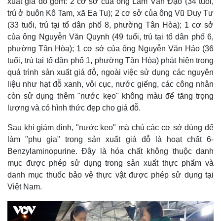
xuất giá đỗ gồm: 2 cơ sở của ông Lâm Văn Đạo (34 tuổi,
trú ở buôn Kô Tam, xã Ea Tu); 2 cơ sở của ông Vũ Duy Tư
(33 tuổi, trú tại tổ dân phố 8, phường Tân Hòa); 1 cơ sở
của ông Nguyễn Văn Quynh (49 tuổi, trú tại tổ dân phố 6,
phường Tân Hòa); 1 cơ sở của ông Nguyễn Văn Hảo (36
tuổi, trú tại tổ dân phố 1, phường Tân Hòa) phát hiện trong
quá trình sản xuất giá đỗ, ngoài việc sử dụng các nguyên
liệu như hạt đỗ xanh, vôi cục, nước giếng, các công nhân
còn sử dụng thêm "nước kẹo" không màu để tăng trọng
lượng và có hình thức đẹp cho giá đỗ.
Sau khi giám định, "nước kẹo" mà chủ các cơ sở dùng để
làm "phụ gia" trong sản xuất giá đỗ là hoạt chất 6-
Benzylaminopurine. Đây là hóa chất không thuộc danh
mục được phép sử dụng trong sản xuất thực phẩm và
danh mục thuốc bảo vệ thực vật được phép sử dụng tại
Việt Nam.