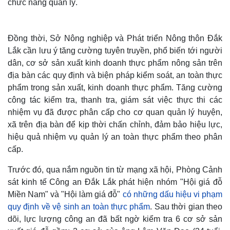
chức năng quản lý.
Đồng thời, Sở Nông nghiệp và Phát triển Nông thôn Đắk
Lắk cần lưu ý tăng cường tuyên truyền, phổ biến tới người
dân, cơ sở sản xuất kinh doanh thực phẩm nông sản trên
địa bàn các quy định và biện pháp kiểm soát, an toàn thực
phẩm trong sản xuất, kinh doanh thực phẩm. Tăng cường
công tác kiểm tra, thanh tra, giám sát việc thực thi các
nhiệm vụ đã được phân cấp cho cơ quan quản lý huyện,
xã trên địa bàn để kịp thời chấn chỉnh, đảm bảo hiệu lực,
hiệu quả nhiệm vụ quản lý an toàn thực phẩm theo phân
Thế giới
Multimedia
cấp.
Quan sát
Video
Trước đó, qua nắm nguồn tin từ mạng xã hội, Phòng Cảnh
Cuộc sống đó đây
Ảnh
sát kinh tế Công an Đắk Lắk phát hiện nhóm "Hội giá đỗ
Hồ sơ
E-Magazine
Miền Nam" và "Hội làm giá đỗ"
có những dấu hiệu vi phạm
Infographic
quy định về vệ sinh an toàn thực phẩm
. Sau thời gian theo
dõi, lực lượng công an đã bất ngờ kiểm tra 6 cơ sở sản