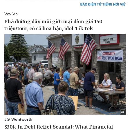
Thể thao
Ô tô - Xe máy
Bóng đá
Ô tô
Lịch thi đấu bóng đá
Xe máy
Thế giới thể thao
Tư vấn
eSports
Hậu trường