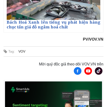
Bách Hoá Xanh lên tiếng vụ phát hiện hàng
chục tấn giá đỗ ngâm hoá chất
PV/VOV.VN
Tag:
VOV
Mời quý độc giả theo dõi VOV.VN trên