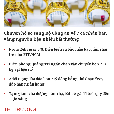
Chuyển hồ sơ sang Bộ Công an về 7 cá nhân bán
vàng nguyên liệu nhiều bất thường
Nóng 24h ngày 9/8: Diễn biến vụ bảo mẫu bạo hành hai
trẻ nhỏ ở TP.HCM
Biên phòng Quảng Trị ngăn chặn vận chuyển hơn 210
kg vật liệu nổ
2 đối tượng lừa đảo hơn 7 tỷ đồng bằng thủ đoạn "vay
đáo hạn ngân hàng"
Du lịch
Podcast
Tạm giam cha dượng hành hạ, bắt bé gái 11 tuổi quỳ đến
Tư vấn
Câu chuyện thời sự
1 giờ sáng
Săn Tour
Đọc truyện đêm khuya
check-in
Cửa sổ tình yêu
THỊ TRƯỜNG
Kể chuyện cho bé