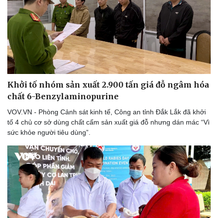
Doanh nghiệp
Công nghệ
Thông tin doanh nghiệp
Sành điệu
Doanh nghiệp 24h
Tin Công nghệ
Doanh nhân
Trải nghiệm
Khởi tố nhóm sản xuất 2.900 tấn giá đỗ ngâm hóa
Vì cộng đồng
Chuyển đổi số
chất 6-Benzylaminopurine
VOV.VN - Phòng Cảnh sát kinh tế, Công an tỉnh Đắk Lắk đã khởi
tố 4 chủ cơ sở dùng chất cấm sản xuất giá đỗ nhưng dán mác “Vì
sức khỏe người tiêu dùng”.