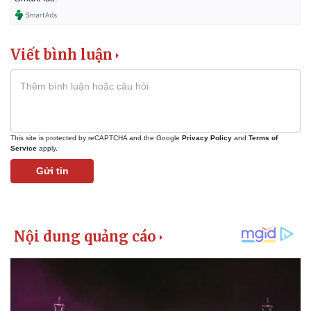
Vụ án
Vũ khí
Tin nóng
Việt Nam
Tư vấn luật
Phân tích
Viết bình luận
This site is protected by reCAPTCHA and the Google
Privacy Policy
and
Terms of
Service
apply.
Gửi tin