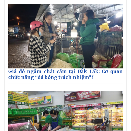
Giá cà phê
Giá đỗ ngâm chất cấm tại Đắk Lắk: Cơ quan
chức năng “đá bóng trách nhiệm"?