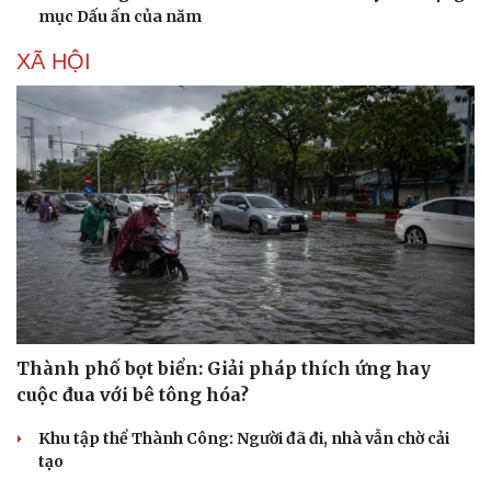
mục Dấu ấn của năm
XÃ HỘI
Văn hóa
Giải trí
Sân khấu - Điện ảnh
Nghệ sĩ
Thành phố bọt biển: Giải pháp thích ứng hay
Văn học
Thời trang
cuộc đua với bê tông hóa?
Âm nhạc
Sao Việt
Di sản
Khu tập thể Thành Công: Người đã đi, nhà vẫn chờ cải
tạo