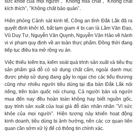
sức khỏe của mọi người", "Không hóa chất", "Không chất
kích thích", "Không chất bảo quản".
Hiện phòng Cảnh sát kinh tế, Công an tỉnh Đắk Lắk đã ra
quyết định khởi tố, bắt tạm giam 4 bị can là Lâm Văn Đạo,
Vũ Duy Tư, Nguyễn Văn Quynh, Nguyễn Văn Hảo về hành
vi vi phạm quy định về an toàn thực phẩm. Đồng thời đang
tiếp tục điều tra mở rộng vụ án.
Việc thiếu kiểm tra, kiểm soát quá trình sản xuất và tiêu thụ
sản phẩm giá đỗ có sử dụng chất cấm, ngoài danh mục
được phép sử dụng đang gây lo ngại cho các tiểu thương
cũng như nhiều người tiêu dùng tại địa bàn Đắk Lắk nói
riêng, trên toàn quốc nói chung. Cả người bán và người
mua đến nay đều hoàn toàn không hay biết nguồn gốc,
quy trình sản xuất của loại giá đỗ dán nhãn nhãn "Vì sức
Kinh tế
Thị trường
khỏe của mọi người". Hiện tượng này khiến hoạt động
Bất động sản
Giá vàng
Khởi nghiệp
Tiêu dùng
kinh doanh, tiêu dùng bị ảnh hưởng, nên các cơ quan liên
Tỷ giá
quan cần sớm xử lý để có thông tin chính xác.
Chứng khoán