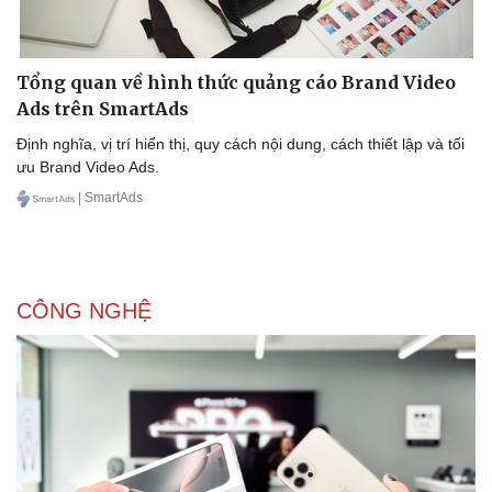
Tổng quan về hình thức quảng cáo Brand Video
Ads trên SmartAds
Định nghĩa, vị trí hiển thị, quy cách nội dung, cách thiết lập và tối
ưu Brand Video Ads.
Sức khỏe
Đời sống
Dinh dưỡng - món ngon
Nhà đẹp
| SmartAds
Cây thuốc
Blog
Sản phụ khoa
Tình yêu - Gia đình
Nhi khoa
Nam khoa
CÔNG NGHỆ
Làm đẹp - giảm cân
Phòng mạch online
Ăn sạch sống khỏe