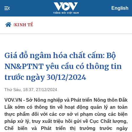
English
KINH TẾ
/
Giá đỗ ngâm hóa chất cấm: Bộ
Chính trị
Xã hội
Đảng
Tin 24h
NN&PTNT yêu cầu có thông tin
Tổ chức nhân sự
Dự báo thời tiết
trước ngày 30/12/2024
Quốc hội
Giáo dục
Nhận diện sự thật
Dấu ấn VOV
Việc làm
Thứ Sáu, 18:37, 27/12/2024
Biển đảo
VOV.VN - Sở Nông nghiệp và Phát triển Nông thôn Đắk
Lắk sớm có thông tin về hoạt động quản lý an toàn
thực phẩm đối với các cơ sở vi phạm cùng các biện
pháp xử lý, truy xuất triệu hồi gửi về Cục Chất lượng,
Chế biến và Phát triển thị trường trước ngày