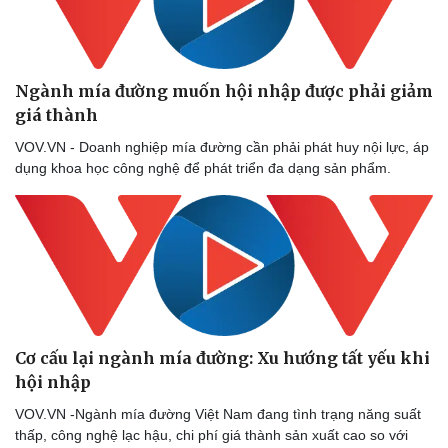
Ngành mía đường muốn hội nhập được phải giảm
Thể thao
Ô tô - Xe máy
giá thành
Bóng đá
Ô tô
VOV.VN - Doanh nghiệp mía đường cần phải phát huy nội lực, áp
Lịch thi đấu bóng đá
Xe máy
dụng khoa học công nghệ để phát triển đa dạng sản phẩm.
Thế giới thể thao
Tư vấn
eSports
Hậu trường
Cơ cấu lại ngành mía đường: Xu hướng tất yếu khi
hội nhập
VOV.VN -Ngành mía đường Việt Nam đang tình trạng năng suất
thấp, công nghệ lạc hậu, chi phí giá thành sản xuất cao so với