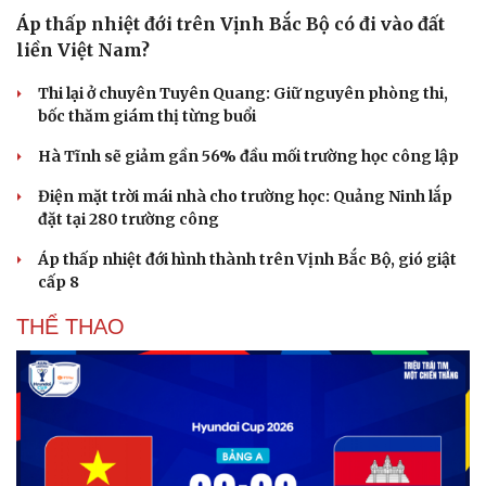
Áp thấp nhiệt đới trên Vịnh Bắc Bộ có đi vào đất
liền Việt Nam?
Sức khỏe
Đời sống
Thi lại ở chuyên Tuyên Quang: Giữ nguyên phòng thi,
Dinh dưỡng - món ngon
Nhà đẹp
bốc thăm giám thị từng buổi
Cây thuốc
Blog
Sản phụ khoa
Tình yêu - Gia đình
Hà Tĩnh sẽ giảm gần 56% đầu mối trường học công lập
Nhi khoa
Điện mặt trời mái nhà cho trường học: Quảng Ninh lắp
Nam khoa
đặt tại 280 trường công
Làm đẹp - giảm cân
Phòng mạch online
Áp thấp nhiệt đới hình thành trên Vịnh Bắc Bộ, gió giật
Ăn sạch sống khỏe
cấp 8
THỂ THAO