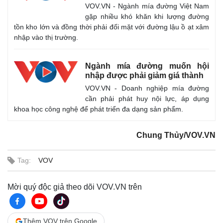
VOV.VN - Ngành mía đường Việt Nam
gặp nhiều khó khăn khi lượng đường
tồn kho lớn và đồng thời phải đối mặt với đường lậu ồ ạt xâm
nhập vào thị trường.
Ngành mía đường muốn hội
nhập được phải giảm giá thành
VOV.VN - Doanh nghiệp mía đường
cần phải phát huy nội lực, áp dụng
Thế giới
Multimedia
khoa học công nghệ để phát triển đa dạng sản phẩm.
Quan sát
Video
Cuộc sống đó đây
Ảnh
Hồ sơ
E-Magazine
Chung Thủy/VOV.VN
Infographic
Tag:
VOV
Mời quý độc giả theo dõi VOV.VN trên
Thêm VOV trên Google