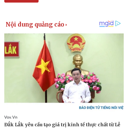
Kinh tế
Thị trường
Bất động sản
Giá vàng
Khởi nghiệp
Tiêu dùng
Tỷ giá
Chứng khoán
Giá cà phê