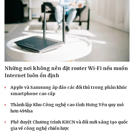
Doanh nghiệp
Công nghệ
Thông tin doanh nghiệp
Sành điệu
Doanh nghiệp 24h
Tin Công nghệ
Doanh nhân
Trải nghiệm
Vì cộng đồng
Chuyển đổi số
Những nơi không nên đặt router Wi-Fi nếu muốn
Internet luôn ổn định
Apple và Samsung áp đảo các đối thủ trong phân khúc
smartphone cao cấp
Thành lập Khu Công nghệ cao tỉnh Hưng Yên quy mô
hơn 496ha
Phê duyệt Chương trình KHCN và đổi mới sáng tạo quốc
gia về công nghệ chiến lược