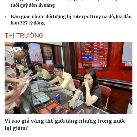
tuổi quỳ đến 1h sáng
Bàn giao nhóm đối tượng bị Interpol truy nã đỏ, lừa đảo
hơn 327 tỷ đồng
THỊ TRƯỜNG
Văn hóa
Giải trí
Sân khấu - Điện ảnh
Nghệ sĩ
Văn học
Thời trang
Âm nhạc
Sao Việt
Di sản
Vì sao giá vàng thế giới tăng nhưng trong nước
lại giảm?