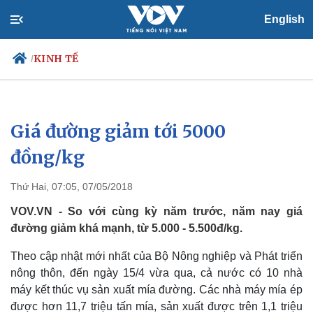
English
KINH TẾ
/
Giá đường giảm tới 5000
Chính trị
Xã hội
Đảng
Tin 24h
đồng/kg
Tổ chức nhân sự
Dự báo thời tiết
Quốc hội
Giáo dục
Thứ Hai, 07:05, 07/05/2018
Nhận diện sự thật
Dấu ấn VOV
Việc làm
VOV.VN - So với cùng kỳ năm trước, năm nay giá
Biển đảo
đường giảm khá mạnh, từ 5.000 - 5.500đ/kg.
Theo cập nhật mới nhất của Bộ Nông nghiệp và Phát triển
nông thôn, đến ngày 15/4 vừa qua, cả nước có 10 nhà
máy kết thúc vụ sản xuất mía đường. Các nhà máy mía ép
được hơn 11,7 triệu tấn mía, sản xuất được trên 1,1 triệu