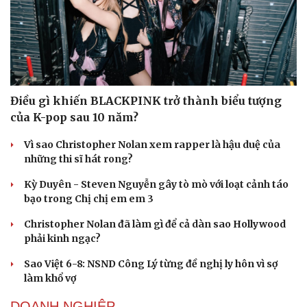
Du lịch
Podcast
Tư vấn
Câu chuyện thời sự
Săn Tour
Đọc truyện đêm khuya
Điều gì khiến BLACKPINK trở thành biểu tượng
check-in
Cửa sổ tình yêu
của K-pop sau 10 năm?
Kể chuyện cho bé
Hạt giống tâm hồn
Vì sao Christopher Nolan xem rapper là hậu duệ của
những thi sĩ hát rong?
Kỳ Duyên - Steven Nguyễn gây tò mò với loạt cảnh táo
bạo trong Chị chị em em 3
Christopher Nolan đã làm gì để cả dàn sao Hollywood
phải kinh ngạc?
Sao Việt 6-8: NSND Công Lý từng đề nghị ly hôn vì sợ
làm khổ vợ
DOANH NGHIỆP