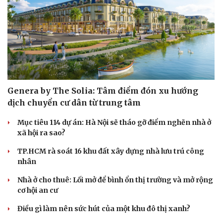
Genera by The Solia: Tâm điểm đón xu hướng
dịch chuyển cư dân từ trung tâm
Mục tiêu 114 dự án: Hà Nội sẽ tháo gỡ điểm nghẽn nhà ở
xã hội ra sao?
TP.HCM rà soát 16 khu đất xây dựng nhà lưu trú công
nhân
Nhà ở cho thuê: Lối mở để bình ổn thị trường và mở rộng
cơ hội an cư
Điều gì làm nên sức hút của một khu đô thị xanh?