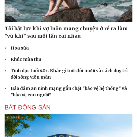
Tôi bất lực khi vợ luôn mang chuyện ở rể ra làm
"vũ khí" sau mỗi lần cãi nhau
Hoa sữa
Khúc mùa thu
Tình dục tuổi 40+: Khác gì tuổi đôi mươi và cách duy trì
đời sống viên mãn
Bảo đảm an ninh mạng gắn chặt "bảo vệ hệ thống" và
"bảo vệ con người"
BẤT ĐỘNG SẢN