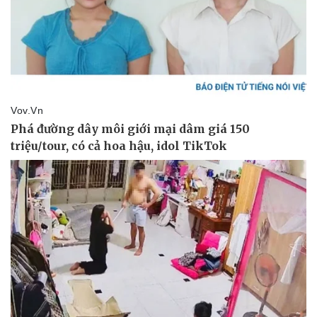
Pháp luật
Quân sự - Quốc phòng
Vụ án
Vũ khí
Tin nóng
Việt Nam
Tư vấn luật
Phân tích