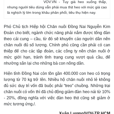
VOV.VN - Tuy giá heo xuống thấp,
nhưng người tiêu dùng vẫn phải mua thịt heo với mức giá cao
là nghịch lý lớn trong khâu phân phối, tiêu thụ hiện nay.
Phó Chủ tịch Hiệp hội Chăn nuôi Đồng Nai Nguyễn Kim
Đoán cho biết, ngành chức năng phải nắm được tổng đàn
theo cái cung – cầu, từ đó sẽ khuyến cáo người dân nên
chăn nuôi đủ số lượng. Chính phủ cũng cần phải có can
thiệp để cho các tập đoàn, các công ty nên chăn nuôi ở
Thế giới
Multimedia
mức giới hạn, tránh tình trạng cung vượt quá cầu, để
Quan sát
Video
nhường sân lại cho những bà con nông dân.
Cuộc sống đó đây
Ảnh
Hồ sơ
E-Magazine
Hiện tỉnh Đồng Nai còn tồn gần 400.000 con heo có trọng
Infographic
lượng từ 70 kg trở lên. Nhiều hộ chăn nuôi nhỏ lẻ không
đủ sức duy trì vốn đã buộc phải “treo” chuồng. Những trại
chăn nuôi có vốn thì đã chủ động giảm đàn heo nái từ 10%
- 20%, đồng nghĩa với việc đàn heo thịt cũng sẽ giảm ở
mức tương ứng./.
Xuân Lượng/VOV-TP HCM