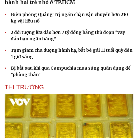
hành hai trẻ nhỏ ở TP.HCM
Biên phòng Quảng Trị ngăn chặn vận chuyển hơn 210
kg vật liệu nổ
2 đối tượng lừa đảo hơn 7 tỷ đồng bằng thủ đoạn "vay
đáo hạn ngân hàng"
Tạm giam cha dượng hành hạ, bắt bé gái 11 tuổi quỳ đến
1 giờ sáng
Văn hóa
Giải trí
Bị bắt sau khi qua Campuchia mua súng quân dụng để
Sân khấu - Điện ảnh
Nghệ sĩ
"phòng thân"
Văn học
Thời trang
Âm nhạc
Sao Việt
THỊ TRƯỜNG
Di sản