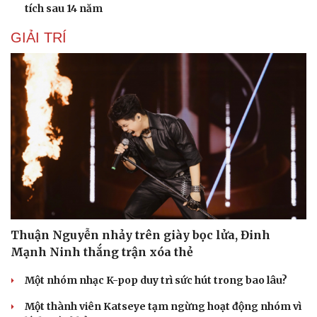
tích sau 14 năm
GIẢI TRÍ
Du lịch
Podcast
Tư vấn
Câu chuyện thời sự
Săn Tour
Đọc truyện đêm khuya
check-in
Cửa sổ tình yêu
Kể chuyện cho bé
Hạt giống tâm hồn
Thuận Nguyễn nhảy trên giày bọc lửa, Đinh
Mạnh Ninh thắng trận xóa thẻ
Một nhóm nhạc K-pop duy trì sức hút trong bao lâu?
Một thành viên Katseye tạm ngừng hoạt động nhóm vì