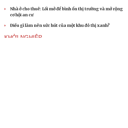
Nhà ở cho thuê: Lối mở để bình ổn thị trường và mở rộng
cơ hội an cư
Điều gì làm nên sức hút của một khu đô thị xanh?
KHỞI NGHIỆP
Đắk Lắk tìm giải pháp nâng cao chất lượng hoạt
động chi Hội Nông dân