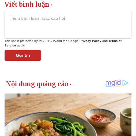
Viết bình luận
This site is protected by reCAPTCHA and the Google
Privacy Policy
and
Terms of
Service
apply.
Gửi tin
Kinh tế
Thị trường
Bất động sản
Giá vàng
Khởi nghiệp
Tiêu dùng
Tỷ giá
Chứng khoán
Giá cà phê