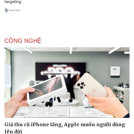
targeting.
CÔNG NGHỆ
Doanh nghiệp
Công nghệ
Thông tin doanh nghiệp
Sành điệu
Doanh nghiệp 24h
Tin Công nghệ
Doanh nhân
Trải nghiệm
Vì cộng đồng
Chuyển đổi số
Giá thu cũ iPhone tăng, Apple muốn người dùng
lên đời