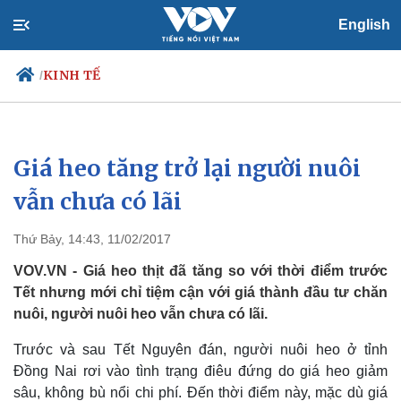
English
KINH TẾ
/
Giá heo tăng trở lại người nuôi
Chính trị
Xã hội
Đảng
Tin 24h
vẫn chưa có lãi
Tổ chức nhân sự
Dự báo thời tiết
Quốc hội
Giáo dục
Thứ Bảy, 14:43, 11/02/2017
Nhận diện sự thật
Dấu ấn VOV
Việc làm
VOV.VN - Giá heo thịt đã tăng so với thời điểm trước
Biển đảo
Tết nhưng mới chỉ tiệm cận với giá thành đầu tư chăn
nuôi, người nuôi heo vẫn chưa có lãi.
Trước và sau Tết Nguyên đán, người nuôi heo ở tỉnh
Đồng Nai rơi vào tình trạng điêu đứng do giá heo giảm
sâu, không bù nổi chi phí. Đến thời điểm này, mặc dù giá