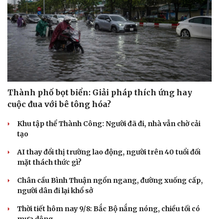
Sức khỏe
Đời sống
Dinh dưỡng - món ngon
Nhà đẹp
Thành phố bọt biển: Giải pháp thích ứng hay
Cây thuốc
Blog
cuộc đua với bê tông hóa?
Sản phụ khoa
Tình yêu - Gia đình
Nhi khoa
Khu tập thể Thành Công: Người đã đi, nhà vẫn chờ cải
Nam khoa
tạo
Làm đẹp - giảm cân
Phòng mạch online
AI thay đổi thị trường lao động, người trên 40 tuổi đối
Ăn sạch sống khỏe
mặt thách thức gì?
Chân cầu Bình Thuận ngổn ngang, đường xuống cấp,
người dân đi lại khổ sở
Thời tiết hôm nay 9/8: Bắc Bộ nắng nóng, chiều tối có
mưa dông