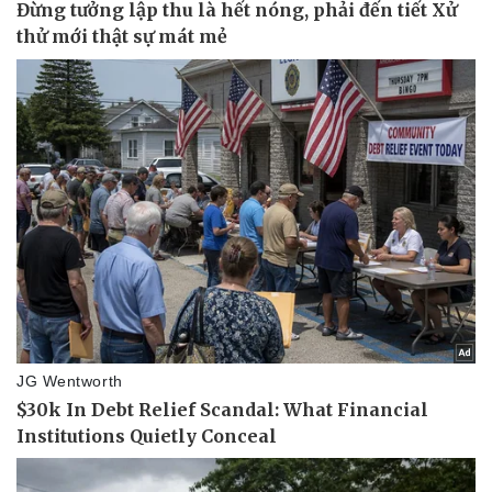
Pháp luật
Quân sự - Quốc phòng
Vụ án
Vũ khí
Tin nóng
Việt Nam
Tư vấn luật
Phân tích