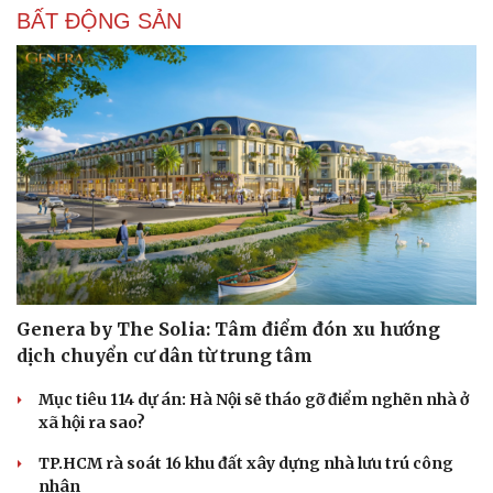
BẤT ĐỘNG SẢN
Genera by The Solia: Tâm điểm đón xu hướng
dịch chuyển cư dân từ trung tâm
Mục tiêu 114 dự án: Hà Nội sẽ tháo gỡ điểm nghẽn nhà ở
xã hội ra sao?
TP.HCM rà soát 16 khu đất xây dựng nhà lưu trú công
nhân