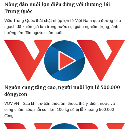
Nông dân nuôi lợn điêu đứng với thương lái
Trung Quốc
Việc Trung Quốc thắt chặt nhập lợn từ Việt Nam qua đường tiểu
ngạch đã khiến giá lợn trong nước sụt giảm nghiêm trọng, ảnh
hưởng lớn đến người chăn nuôi.
Thể thao
Ô tô - Xe máy
Bóng đá
Ô tô
Lịch thi đấu bóng đá
Xe máy
Thế giới thể thao
Tư vấn
eSports
Hậu trường
Nguồn cung tăng cao, người nuôi lợn lỗ 500.000
đồng/con
VOV.VN - Sau khi trừ tiền thức ăn, thuốc thú y, điện, nước và
công chăm sóc, mỗi con lợn 100 kg sẽ bị lỗ khoảng 500.000
đồng.