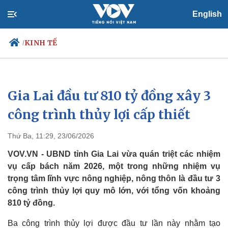
English
KINH TẾ
/
Gia Lai đầu tư 810 tỷ đồng xây 3
Chính trị
Xã hội
Đảng
Tin 24h
công trình thủy lợi cấp thiết
Tổ chức nhân sự
Dự báo thời tiết
Quốc hội
Giáo dục
Thứ Ba, 11:29, 23/06/2026
Nhận diện sự thật
Dấu ấn VOV
Việc làm
VOV.VN - UBND tỉnh Gia Lai vừa quán triệt các nhiệm
Biển đảo
vụ cấp bách năm 2026, một trong những nhiệm vụ
trọng tâm lĩnh vực nông nghiệp, nông thôn là đầu tư 3
công trình thủy lợi quy mô lớn, với tổng vốn khoảng
810 tỷ đồng.
Ba công trình thủy lợi được đầu tư lần này nhằm tạo