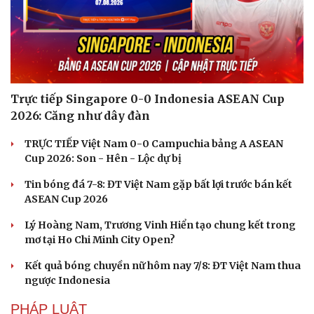
Trực tiếp Singapore 0-0 Indonesia ASEAN Cup
2026: Căng như dây đàn
TRỰC TIẾP Việt Nam 0-0 Campuchia bảng A ASEAN
Cup 2026: Son - Hên - Lộc dự bị
Tin bóng đá 7-8: ĐT Việt Nam gặp bất lợi trước bán kết
Văn hóa
Giải trí
ASEAN Cup 2026
Sân khấu - Điện ảnh
Nghệ sĩ
Văn học
Thời trang
Lý Hoàng Nam, Trương Vinh Hiển tạo chung kết trong
Âm nhạc
Sao Việt
mơ tại Ho Chi Minh City Open?
Di sản
Kết quả bóng chuyền nữ hôm nay 7/8: ĐT Việt Nam thua
ngược Indonesia
PHÁP LUẬT