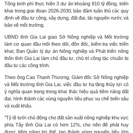
Tổng kinh phí thực hiện 3 dự án khoảng 810 tỷ đồng, triển
khai trong giai đoạn 2026-2030, bảo đảm tuân thủ các quy
định về đầu tư công, xây dựng, đất đai, tài nguyên nước và
bảo vệ môi trường.
UBND tỉnh Gia Lai giao Sở Nông nghiệp và Môi trường
làm cơ quan đầu mối theo dõi, đôn đốc, kiểm tra việc triển
khai; Ban Quản lý dự án Nông nghiệp và Phát triển nông
thôn tỉnh Gia Lai làm chủ đầu tư, chủ trì công tác chuẩn bị
đầu tư các công trình.
Theo ông Cao Thanh Thương, Giám đốc Sở Nông nghiệp
và Môi trường tỉnh Gia Lai, việc đầu tư hạ tầng thủy lợi có
Thế giới
Multimedia
ý nghĩa quan trọng trong khai thác hiệu quả tiềm năng đất
Quan sát
Video
đai, hình thành các vùng nguyên liệu phục vụ chế biến sâu
Cuộc sống đó đây
Ảnh
Hồ sơ
E-Magazine
và xuất khẩu.
Infographic
“Tỷ lệ tưới chủ động cho đất sản xuất nông nghiệp khu vực
phía Tây tỉnh Gia Lai có hơn 12%, cho nên để phát huy
được tiềm năng lợi thế, tạo thành vùng nguyên liệu lớn