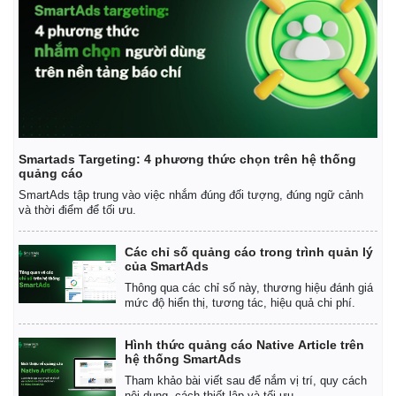
Smartads Targeting: 4 phương thức chọn trên hệ thống
quảng cáo
SmartAds tập trung vào việc nhắm đúng đối tượng, đúng ngữ cảnh
và thời điểm để tối ưu.
Các chỉ số quảng cáo trong trình quản lý
của SmartAds
Thông qua các chỉ số này, thương hiệu đánh giá
Kinh tế
Thị trường
mức độ hiển thị, tương tác, hiệu quả chi phí.
Bất động sản
Giá vàng
Khởi nghiệp
Tiêu dùng
Hình thức quảng cáo Native Article trên
hệ thống SmartAds
Tỷ giá
Chứng khoán
Tham khảo bài viết sau để nắm vị trí, quy cách
nội dung, cách thiết lập và tối ưu.