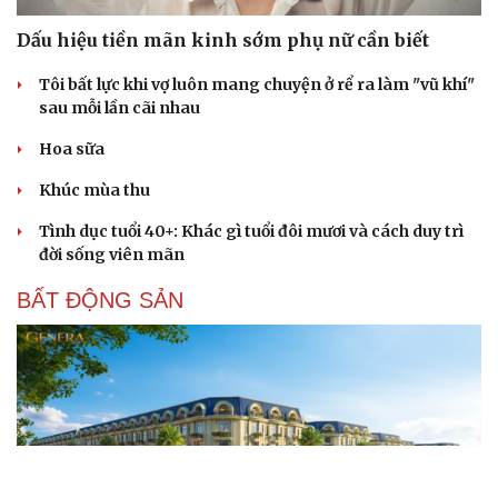
Dấu hiệu tiền mãn kinh sớm phụ nữ cần biết
Tôi bất lực khi vợ luôn mang chuyện ở rể ra làm "vũ khí"
sau mỗi lần cãi nhau
Hoa sữa
Khúc mùa thu
Tình dục tuổi 40+: Khác gì tuổi đôi mươi và cách duy trì
đời sống viên mãn
BẤT ĐỘNG SẢN