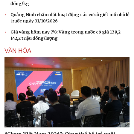
đồng/kg
Quảng Ninh chấm dứt hoạt động các cơ sở giết mổ nhỏ lẻ
trước ngày 31/10/2026
Giá vàng hôm nay 7/8: Vàng trong nước có giá 139,2-
142,2 triệu đồng/lượng
VĂN HÓA
Du lịch
Podcast
Tư vấn
Câu chuyện thời sự
Săn Tour
Đọc truyện đêm khuya
check-in
Cửa sổ tình yêu
Kể chuyện cho bé
Hạt giống tâm hồn