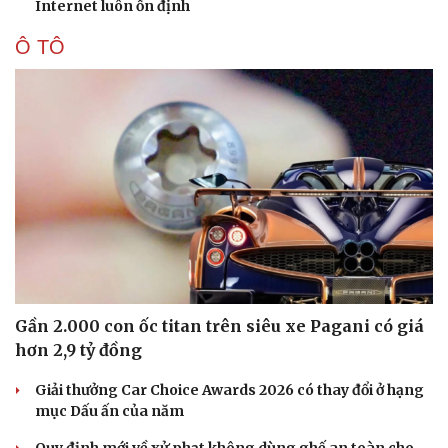
Internet luôn ổn định
Ô TÔ
Sức khỏe
Đời sống
Dinh dưỡng - món ngon
Nhà đẹp
Cây thuốc
Blog
Sản phụ khoa
Tình yêu - Gia đình
Nhi khoa
Nam khoa
Làm đẹp - giảm cân
Phòng mạch online
Ăn sạch sống khỏe
Gần 2.000 con ốc titan trên siêu xe Pagani có giá
hơn 2,9 tỷ đồng
Giải thưởng Car Choice Awards 2026 có thay đổi ở hạng
mục Dấu ấn của năm