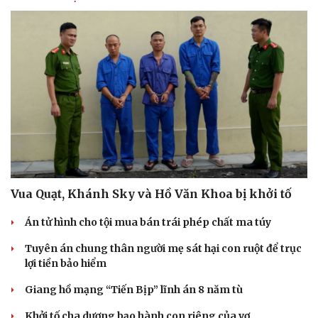
Vua Quạt, Khánh Sky và Hồ Văn Khoa bị khởi tố
Án tử hình cho tội mua bán trái phép chất ma túy
Tuyên án chung thân người mẹ sát hại con ruột để trục
lợi tiền bảo hiểm
Giang hồ mạng “Tiến Bịp” lĩnh án 8 năm tù
Khởi tố cha dượng bạo hành con riêng của vợ