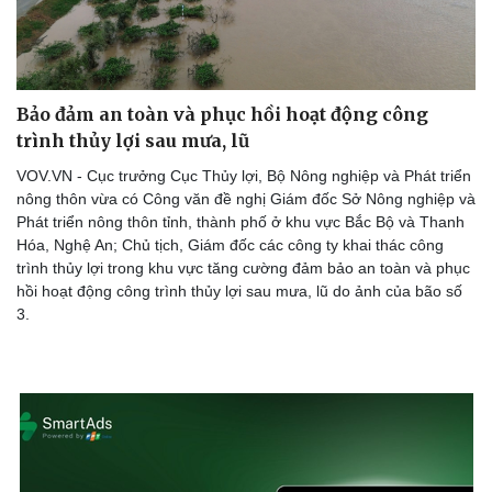
Doanh nghiệp
Công nghệ
Thông tin doanh nghiệp
Sành điệu
Bảo đảm an toàn và phục hồi hoạt động công
Doanh nghiệp 24h
Tin Công nghệ
trình thủy lợi sau mưa, lũ
Doanh nhân
Trải nghiệm
VOV.VN - Cục trưởng Cục Thủy lợi, Bộ Nông nghiệp và Phát triển
Vì cộng đồng
Chuyển đổi số
nông thôn vừa có Công văn đề nghị Giám đốc Sở Nông nghiệp và
Phát triển nông thôn tỉnh, thành phố ở khu vực Bắc Bộ và Thanh
Hóa, Nghệ An; Chủ tịch, Giám đốc các công ty khai thác công
trình thủy lợi trong khu vực tăng cường đảm bảo an toàn và phục
hồi hoạt động công trình thủy lợi sau mưa, lũ do ảnh của bão số
3.