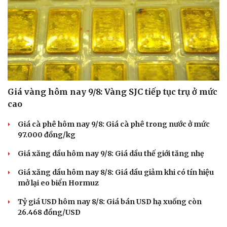
Văn học
Thời trang
Âm nhạc
Sao Việt
Di sản
Giá vàng hôm nay 9/8: Vàng SJC tiếp tục trụ ở mức
cao
Giá cà phê hôm nay 9/8: Giá cà phê trong nước ở mức
97.000 đồng/kg
Giá xăng dầu hôm nay 9/8: Giá dầu thế giới tăng nhẹ
Giá xăng dầu hôm nay 8/8: Giá dầu giảm khi có tín hiệu
mở lại eo biển Hormuz
Tỷ giá USD hôm nay 8/8: Giá bán USD hạ xuống còn
26.468 đồng/USD