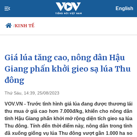
English
KINH TẾ
/
Giá lúa tăng cao, nông dân Hậu
Chính trị
Xã hội
Đảng
Tin 24h
Giang phấn khởi gieo sạ lúa Thu
Tổ chức nhân sự
Dự báo thời tiết
đông
Quốc hội
Giáo dục
Nhận diện sự thật
Dấu ấn VOV
Việc làm
Thứ Sáu, 14:39, 25/08/2023
Biển đảo
VOV.VN - Trước tình hình giá lúa đang được thương lái
thu mua ở giá cao hơn 7.000đ/kg, khiến cho nông dân
tỉnh Hậu Giang phấn khởi mở rộng diện tích gieo sạ lúa
Thu đông. Tính đến thời điểm này, nông dân trong tỉnh
đã xuống giống vụ lúa Thu đông vượt gần 1.000 ha so