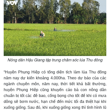
Nông dân Hậu Giang tập trung chăm sóc lúa Thu đông
Thế giới
Multimedia
Quan sát
Video
Cuộc sống đó đây
Ảnh
“Huyện Phụng Hiệp có tổng diện tích làm lúa Thu đông
Hồ sơ
E-Magazine
năm nay dự kiến khoảng 4.000ha. Theo dự báo của các
Infographic
ngành chuyên môn, năm nay, thời tiết khá bất thường,
huyện Phụng Hiệp cũng khuyến cáo bà con nông dân
chuẩn bị tốt các đê bao, cống bọng cho tốt để khi có mưa
dông sẽ bơm nước, hạn chế đến mức tối đa thiệt hại khi
xuống giống. Sau đó, khi xuống giống xong thì tình hình lũ