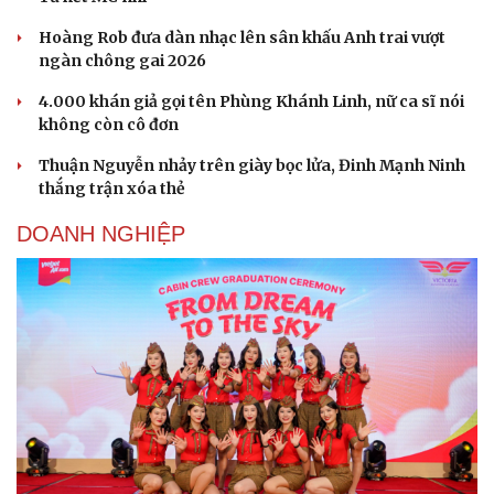
Tư vấn
Câu chuyện thời sự
Săn Tour
Đọc truyện đêm khuya
Hoàng Rob đưa dàn nhạc lên sân khấu Anh trai vượt
check-in
Cửa sổ tình yêu
ngàn chông gai 2026
Kể chuyện cho bé
4.000 khán giả gọi tên Phùng Khánh Linh, nữ ca sĩ nói
Hạt giống tâm hồn
không còn cô đơn
Thuận Nguyễn nhảy trên giày bọc lửa, Đinh Mạnh Ninh
thắng trận xóa thẻ
DOANH NGHIỆP