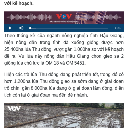
với kế hoạch.
R
-
1:21
L
P
M
o
l
u
a
Theo thống kê của ngành nông nghiệp tỉnh Hậu Giang,
a
t
e
d
y
e
e
hiện nông dân trong tỉnh đã xuống giống được hơn
d
m
:
25.400ha lúa Thu đông, vượt gần 1.000ha so với kế hoạch
7
.
a
5
đề ra. Vụ lúa này nông dân Hậu Giang chọn gieo sạ 2
4
%
giống lúa chủ lực là OM 18 và OM 5451.
i
n
Hiện các trà lúa Thu đông đang phát triển tốt, trong đó có
i
hơn 1.200ha lúa Thu đông gieo sạ sớm đang ở giai đoạn
trổ chín, gần 8.000ha lúa đang ở giai đoạn làm đòng, diện
n
tích còn lại ở giai đoạn mạ đến đẻ nhánh.
g
T
i
m