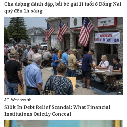
Pháp luật
Quân sự - Quốc phòng
Vụ án
Vũ khí
Tin nóng
Việt Nam
Tư vấn luật
Phân tích