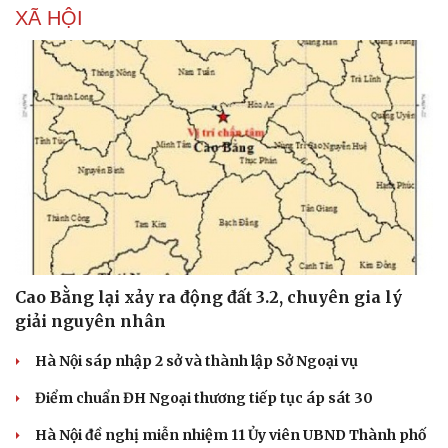
XÃ HỘI
Cao Bằng lại xảy ra động đất 3.2, chuyên gia lý
giải nguyên nhân
Sức khỏe
Đời sống
Dinh dưỡng - món ngon
Nhà đẹp
Hà Nội sáp nhập 2 sở và thành lập Sở Ngoại vụ
Cây thuốc
Blog
Sản phụ khoa
Tình yêu - Gia đình
Điểm chuẩn ĐH Ngoại thương tiếp tục áp sát 30
Nhi khoa
Nam khoa
Hà Nội đề nghị miễn nhiệm 11 Ủy viên UBND Thành phố