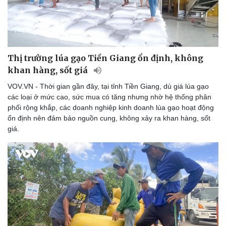
Thị trường lúa gạo Tiền Giang ổn định, không
khan hàng, sốt giá
VOV.VN - Thời gian gần đây, tại tỉnh Tiền Giang, dù giá lúa gạo
các loại ở mức cao, sức mua có tăng nhưng nhờ hệ thống phân
phối rộng khắp, các doanh nghiệp kinh doanh lúa gạo hoạt động
ổn định nên đảm bảo nguồn cung, không xảy ra khan hàng, sốt
giá.
Thể thao
Ô tô - Xe máy
Bóng đá
Ô tô
Lịch thi đấu bóng đá
Xe máy
Thế giới thể thao
Tư vấn
eSports
Hậu trường