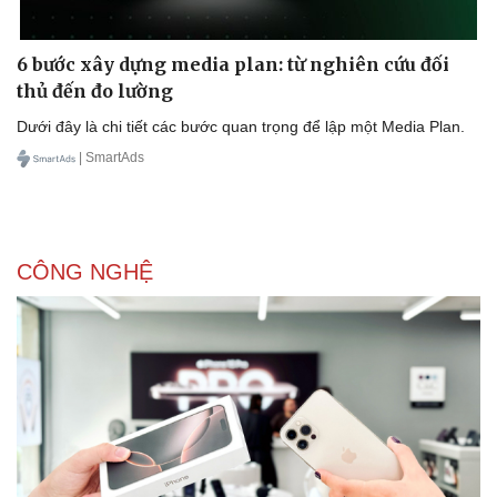
6 bước xây dựng media plan: từ nghiên cứu đối
thủ đến đo lường
Dưới đây là chi tiết các bước quan trọng để lập một Media Plan.
| SmartAds
CÔNG NGHỆ
Doanh nghiệp
Công nghệ
Thông tin doanh nghiệp
Sành điệu
Doanh nghiệp 24h
Tin Công nghệ
Doanh nhân
Trải nghiệm
Vì cộng đồng
Chuyển đổi số