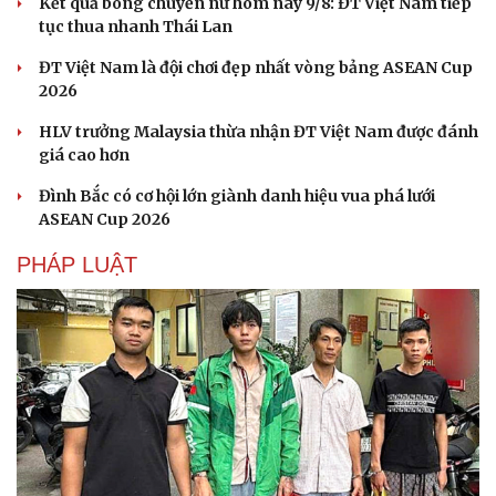
Kết quả bóng chuyền nữ hôm nay 9/8: ĐT Việt Nam tiếp
tục thua nhanh Thái Lan
ĐT Việt Nam là đội chơi đẹp nhất vòng bảng ASEAN Cup
2026
HLV trưởng Malaysia thừa nhận ĐT Việt Nam được đánh
giá cao hơn
Đình Bắc có cơ hội lớn giành danh hiệu vua phá lưới
ASEAN Cup 2026
PHÁP LUẬT