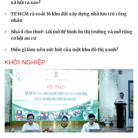
xã hội ra sao?
TP.HCM rà soát 16 khu đất xây dựng nhà lưu trú công
nhân
Nhà ở cho thuê: Lối mở để bình ổn thị trường và mở rộng
cơ hội an cư
Điều gì làm nên sức hút của một khu đô thị xanh?
KHỞI NGHIỆP