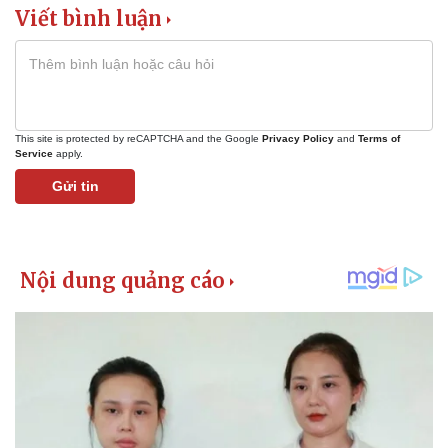
Viết bình luận
This site is protected by reCAPTCHA and the Google
Privacy Policy
and
Terms of
Service
apply.
Gửi tin
Kinh tế
Thị trường
Bất động sản
Giá vàng
Khởi nghiệp
Tiêu dùng
Tỷ giá
Chứng khoán
Giá cà phê