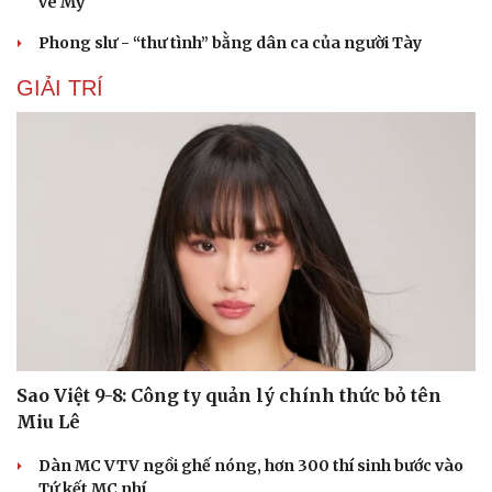
vé Mỹ
Phong slư - “thư tình” bằng dân ca của người Tày
GIẢI TRÍ
Sao Việt 9-8: Công ty quản lý chính thức bỏ tên
Miu Lê
Dàn MC VTV ngồi ghế nóng, hơn 300 thí sinh bước vào
Du lịch
Podcast
Tứ kết MC nhí