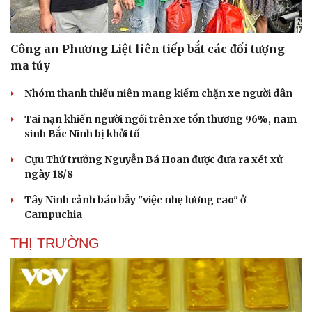
Công an Phương Liệt liên tiếp bắt các đối tượng
ma túy
Nhóm thanh thiếu niên mang kiếm chặn xe người dân
Tai nạn khiến người ngồi trên xe tổn thương 96%, nam
sinh Bắc Ninh bị khởi tố
Cựu Thứ trưởng Nguyễn Bá Hoan được đưa ra xét xử
ngày 18/8
Tây Ninh cảnh báo bẫy "việc nhẹ lương cao" ở
Campuchia
THỊ TRƯỜNG
Văn hóa
Giải trí
Sân khấu - Điện ảnh
Nghệ sĩ