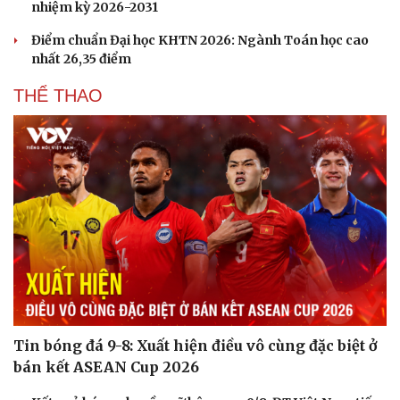
Làm đẹp - giảm cân
nhiệm kỳ 2026-2031
Phòng mạch online
Điểm chuẩn Đại học KHTN 2026: Ngành Toán học cao
Ăn sạch sống khỏe
nhất 26,35 điểm
THỂ THAO
Tin bóng đá 9-8: Xuất hiện điều vô cùng đặc biệt ở
bán kết ASEAN Cup 2026