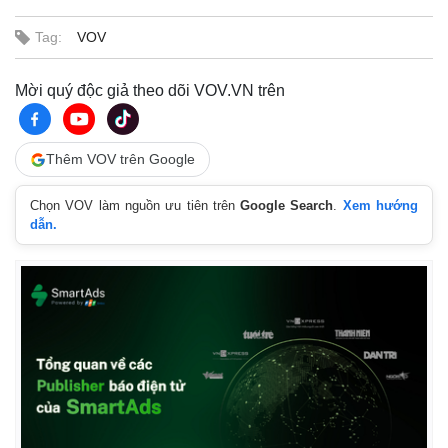
Tag:
VOV
Mời quý độc giả theo dõi VOV.VN trên
Thêm VOV trên Google
Chọn VOV làm nguồn ưu tiên trên
Google Search
.
Xem hướng
dẫn.
Thế giới
Multimedia
Quan sát
Video
Cuộc sống đó đây
Ảnh
Hồ sơ
E-Magazine
Infographic