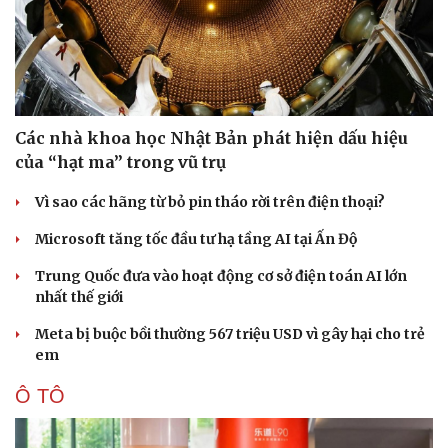
Các nhà khoa học Nhật Bản phát hiện dấu hiệu
của “hạt ma” trong vũ trụ
Vì sao các hãng từ bỏ pin tháo rời trên điện thoại?
Microsoft tăng tốc đầu tư hạ tầng AI tại Ấn Độ
Trung Quốc đưa vào hoạt động cơ sở điện toán AI lớn
nhất thế giới
Meta bị buộc bồi thường 567 triệu USD vì gây hại cho trẻ
Pháp luật
Quân sự - Quốc phòng
em
Vụ án
Vũ khí
Ô TÔ
Tin nóng
Việt Nam
Tư vấn luật
Phân tích