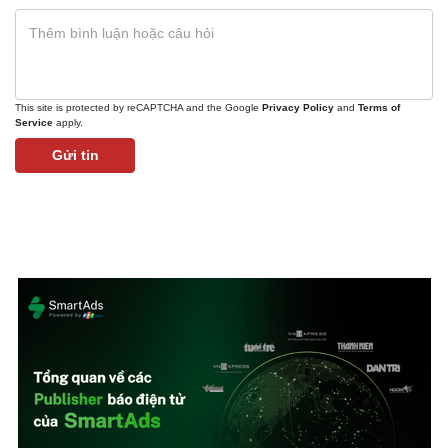
This site is protected by reCAPTCHA and the Google
Privacy Policy
and
Terms of
Service
apply.
Gửi tin
Kinh tế
Thị trường
Bất động sản
Giá vàng
Khởi nghiệp
Tiêu dùng
Tỷ giá
Chứng khoán
Giá cà phê