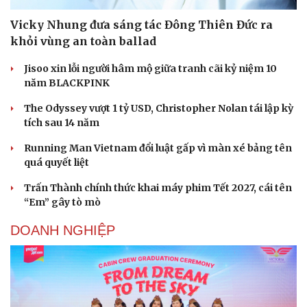
Vicky Nhung đưa sáng tác Đông Thiên Đức ra
khỏi vùng an toàn ballad
Jisoo xin lỗi người hâm mộ giữa tranh cãi kỷ niệm 10
Văn hóa
Giải trí
năm BLACKPINK
Sân khấu - Điện ảnh
Nghệ sĩ
The Odyssey vượt 1 tỷ USD, Christopher Nolan tái lập kỳ
Văn học
Thời trang
tích sau 14 năm
Âm nhạc
Sao Việt
Di sản
Running Man Vietnam đổi luật gấp vì màn xé bảng tên
quá quyết liệt
Trấn Thành chính thức khai máy phim Tết 2027, cái tên
“Em” gây tò mò
DOANH NGHIỆP