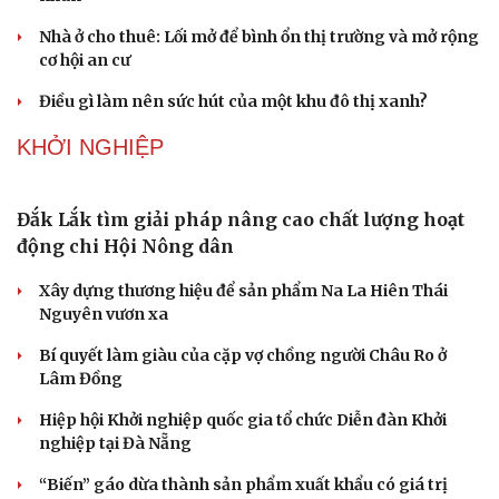
Bác sĩ cảnh báo phim người lớn, rượu bia đang âm thầm
bào mòn "bản lĩnh đàn ông"
Cái giá đắt của việc tiêm silicon làm to "cậu nhỏ"
Dấu hiệu tiền mãn kinh sớm phụ nữ cần biết
Tôi bất lực khi vợ luôn mang chuyện ở rể ra làm "vũ khí"
sau mỗi lần cãi nhau
Cải chính
BẤT ĐỘNG SẢN
Genera by The Solia: Tâm điểm đón xu hướng
dịch chuyển cư dân từ trung tâm
Mục tiêu 114 dự án: Hà Nội sẽ tháo gỡ điểm nghẽn nhà ở
xã hội ra sao?
TP.HCM rà soát 16 khu đất xây dựng nhà lưu trú công
nhân