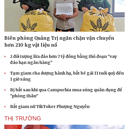
Doanh nghiệp 24h
Tin Công nghệ
Doanh nhân
Trải nghiệm
Vì cộng đồng
Chuyển đổi số
Biên phòng Quảng Trị ngăn chặn vận chuyển
hơn 210 kg vật liệu nổ
2 đối tượng lừa đảo hơn 7 tỷ đồng bằng thủ đoạn "vay
đáo hạn ngân hàng"
Tạm giam cha dượng hành hạ, bắt bé gái 11 tuổi quỳ đến
1 giờ sáng
Bị bắt sau khi qua Campuchia mua súng quân dụng để
"phòng thân"
Bắt giam nữ TikToker Phượng Nguyễn
THỊ TRƯỜNG