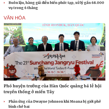
Buôn lậu, hàng giả diễn biến phức tạp, xử lý gần 68.000
Dinh dưỡng - món ngon
Nhà đẹp
vụ trong 6 tháng
Cây thuốc
Blog
Sản phụ khoa
Tình yêu - Gia đình
VĂN HÓA
Nhi khoa
Nam khoa
Làm đẹp - giảm cân
Phòng mạch online
Ăn sạch sống khỏe
Phó huyện trưởng của Hàn Quốc quảng bá lễ hội
truyền thống ở miền Tây
Phản ứng của Dwayne Johnson khi Moana bị giới phê
bình chê bai