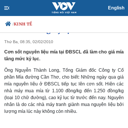
English
KINH TẾ
/
Giá mía tăng kỷ lục
Thứ Ba, 08:35, 02/02/2010
Cơn sốt nguyên liệu mía tại ĐBSCL đã làm cho giá mía
Chính trị
Xã hội
tăng mức kỷ lục.
Đảng
Tin 24h
Tổ chức nhân sự
Dự báo thời tiết
Ông Nguyễn Thành Long, Tổng Giám đốc Công ty Cổ
Quốc hội
Giáo dục
phần Mía đường Cần Thơ, cho biết: Những ngày qua giá
Nhận diện sự thật
Dấu ấn VOV
mía nguyên liệu ở ĐBSCL tiếp tục lên cơn sốt. Hiện các
Việc làm
nhà máy mua mía từ 1.100 đồng/kg đến 1.250 đồng/kg
Biển đảo
(loại 10 chữ đường), cao kỷ lục từ trước đến nay. Nguyên
nhân là do các nhà máy tranh giành mua nguyên liệu bởi
lượng mía lúc này không còn nhiều.