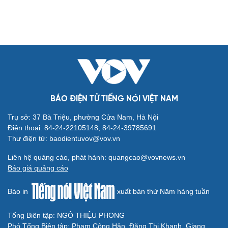
Nhà ở cho thuê: Lối mở để bình ổn thị trường và mở rộng
cơ hội an cư
Điều gì làm nên sức hút của một khu đô thị xanh?
KHỞI NGHIỆP
Đắk Lắk tìm giải pháp nâng cao chất lượng hoạt
động chi Hội Nông dân
Xây dựng thương hiệu để sản phẩm Na La Hiên Thái
Nguyên vươn xa
Bí quyết làm giàu của cặp vợ chồng người Châu Ro ở
Lâm Đồng
Hiệp hội Khởi nghiệp quốc gia tổ chức Diễn đàn Khởi
nghiệp tại Đà Nẵng
“Biến” gáo dừa thành sản phẩm xuất khẩu có giá trị