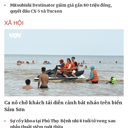
Mitsubishi Destinator giảm giá gần 80 triệu đồng,
quyết đấu CX-5 và Tucson
XÃ HỘI
Ca nô chở khách tái diễn cảnh bát nháo trên biển
Thể thao
Ô tô - Xe máy
Sầm Sơn
Bóng đá
Ô tô
Lịch thi đấu bóng đá
Xe máy
Sự cố y khoa tại Phú Thọ: Bệnh nhi 8 tuổi tử vong sau
Thế giới thể thao
Tư vấn
phẫu thuật viêm ruột thừa