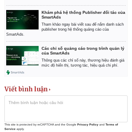
Khám phá hệ thống Publisher đối tác của
SmartAds
Tham khảo ngay bài viết sau để nắm danh sách
publisher trong hệ thống quảng cáo của
Kinh tế
Thị trường
SmartAds.
Bất động sản
Giá vàng
Khởi nghiệp
Tiêu dùng
Các chỉ số quảng cáo trong trình quản lý
của SmartAds
Tỷ giá
Chứng khoán
Thông qua các chỉ số này, thương hiệu đánh giá
mức độ hiển thị, tương tác, hiệu quả chi phí.
Giá cà phê
Viết bình luận
This site is protected by reCAPTCHA and the Google
Privacy Policy
and
Terms of
Service
apply.