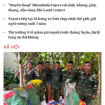
Nam khoa
"Huyền thoại" Mitsubishi Pajero tái sinh: Khung gầm
Làm đẹp - giảm cân
thang, sẵn sàng đấu Land Cruiser
Phòng mạch online
Ăn sạch sống khỏe
Toyota tiếp tục là hãng xe bán chạy nhất thế giới, giữ
ngôi vương suốt 7 năm
Thị trường ô tô giảm giá mạnh trước tháng Ngâu, đại lý
tung ưu đãi khủng
XÃ HỘI