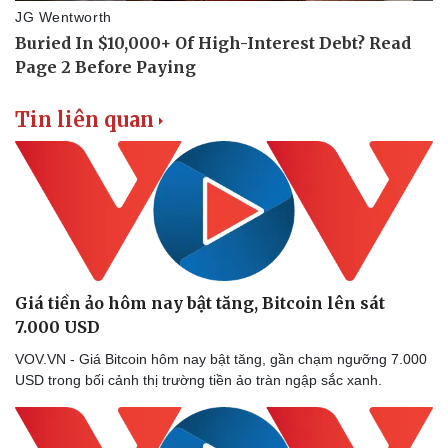
Bóng đá
Ô tô
Lịch thi đấu bóng đá
Xe máy
Thế giới thể thao
Tư vấn
eSports
Hậu trường
Tin liên quan
Giá tiền ảo hôm nay bật tăng, Bitcoin lên sát
7.000 USD
VOV.VN - Giá Bitcoin hôm nay bật tăng, gần chạm ngưỡng 7.000
USD trong bối cảnh thị trường tiền ảo tràn ngập sắc xanh.