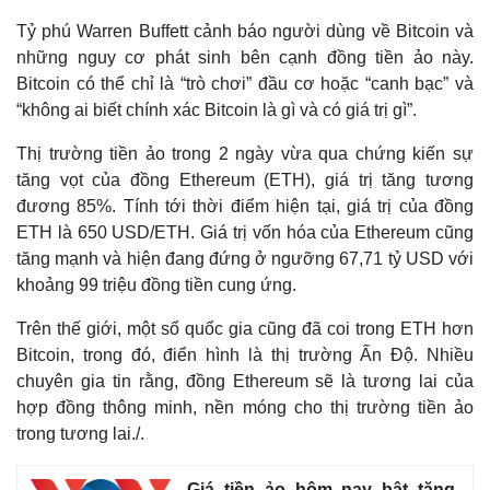
Tỷ phú Warren Buffett cảnh báo người dùng về Bitcoin và
những nguy cơ phát sinh bên cạnh đồng tiền ảo này.
Bitcoin có thể chỉ là “trò chơi” đầu cơ hoặc “canh bạc” và
“không ai biết chính xác Bitcoin là gì và có giá trị gì”.
Thị trường tiền ảo trong 2 ngày vừa qua chứng kiến sự
tăng vọt của đồng Ethereum (ETH), giá trị tăng tương
Thế giới
Multimedia
đương 85%. Tính tới thời điểm hiện tại, giá trị của đồng
Quan sát
Video
ETH là 650 USD/ETH. Giá trị vốn hóa của Ethereum cũng
Cuộc sống đó đây
Ảnh
tăng mạnh và hiện đang đứng ở ngưỡng 67,71 tỷ USD với
Hồ sơ
E-Magazine
khoảng 99 triệu đồng tiền cung ứng.
Infographic
Trên thế giới, một số quốc gia cũng đã coi trong ETH hơn
Bitcoin, trong đó, điển hình là thị trường Ấn Độ. Nhiều
chuyên gia tin rằng, đồng Ethereum sẽ là tương lai của
hợp đồng thông minh, nền móng cho thị trường tiền ảo
trong tương lai./.
Giá tiền ảo hôm nay bật tăng,