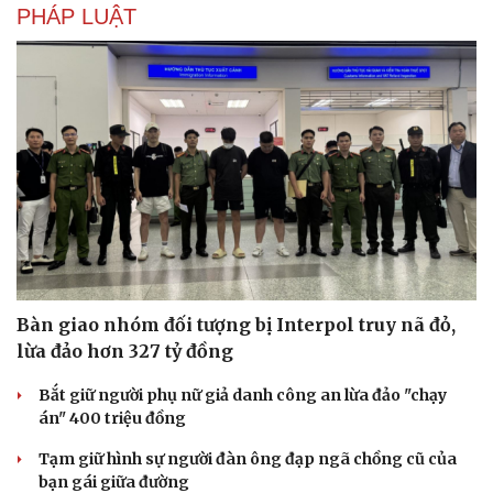
Di sản
PHÁP LUẬT
Bàn giao nhóm đối tượng bị Interpol truy nã đỏ,
lừa đảo hơn 327 tỷ đồng
Bắt giữ người phụ nữ giả danh công an lừa đảo "chạy
án" 400 triệu đồng
Tạm giữ hình sự người đàn ông đạp ngã chồng cũ của
bạn gái giữa đường