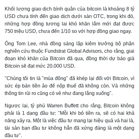
Khối lượng giao dịch bình quân của bitcoin là khoảng 8 tỷ
USD chưa tính đến giao dịch dưới sàn OTC, trong khi đó,
những hợp đồng tương lai khó khăn lắm mới đạt được
750 triệu USD, chưa đến 1/10 so với hợp đồng giao ngay.
Ông Tom Lee, nhà đồng sáng lập kiêm trưởng bộ phận
nghiên cứu thuộc Fundstrat Global Advisors, cho rằng, giai
đoạn khó khăn của Bitcoin đã qua, đồng thời dự báo giá
Bitcoin sẽ đạt mức 20.000 USD.
"Chúng tôi tin là "mùa đông" đã khép lại đối với Bitcoin, vì
sức ép bán tiền ảo để nộp thuế đã không còn. Và những
thông tin rủi ro cũng có vẻ như đang lắng xuống".
Ngược lại, tỷ phú Warren Buffett cho rằng, Bitcoin không
phải là 1 dạng đầu tư: "Mỗi khi bỏ tiền ra, sẽ có hai khả
năng xảy ra. Một là việc đầu tư mang lại hiệu quả và hai là,
tài sản bạn đầu tư không hẳn đã xứng đáng là một dạng
đầu tư".