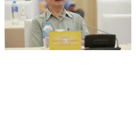
"Loạn" biển hiệu tiếng nước ngoài: Đã đến lúc
chấn chỉnh
Lời đề nghị của người tình trẻ về chuyện có con chung
khiến tôi bế tắc ở tuổi 80
Du lịch biển Việt Nam: Muốn bứt phá phải vượt khỏi lợi
thế tự nhiên
Vì một phút buông thả sau hơi men, tôi bàng hoàng
phát hiện mắc bệnh tình dục
Ranh giới mong manh giữa hài hước và phản cảm