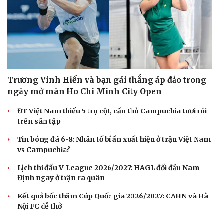
Trương Vinh Hiển và bạn gái thắng áp đảo trong
ngày mở màn Ho Chi Minh City Open
ĐT Việt Nam thiếu 5 trụ cột, cầu thủ Campuchia tươi rói
trên sân tập
Tin bóng đá 6-8: Nhân tố bí ẩn xuất hiện ở trận Việt Nam
vs Campuchia?
Lịch thi đấu V-League 2026/2027: HAGL đối đầu Nam
Định ngay ở trận ra quân
Văn hóa
Giải trí
Sân khấu - Điện ảnh
Nghệ sĩ
Kết quả bốc thăm Cúp Quốc gia 2026/2027: CAHN và Hà
Văn học
Thời trang
Nội FC dễ thở
Âm nhạc
Sao Việt