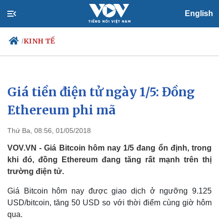
English
KINH TẾ
/
Giá tiền điện tử ngày 1/5: Đồng
Chính trị
Xã hội
Đảng
Tin 24h
Ethereum phi mã
Tổ chức nhân sự
Dự báo thời tiết
Quốc hội
Giáo dục
Thứ Ba, 08:56, 01/05/2018
Nhận diện sự thật
Dấu ấn VOV
Việc làm
VOV.VN - Giá Bitcoin hôm nay 1/5 đang ổn định, trong
Biển đảo
khi đó, đồng Ethereum đang tăng rất mạnh trên thị
trường điện tử.
Giá Bitcoin hôm nay được giao dịch ở ngưỡng 9.125
USD/bitcoin, tăng 50 USD so với thời điểm cùng giờ hôm
qua.