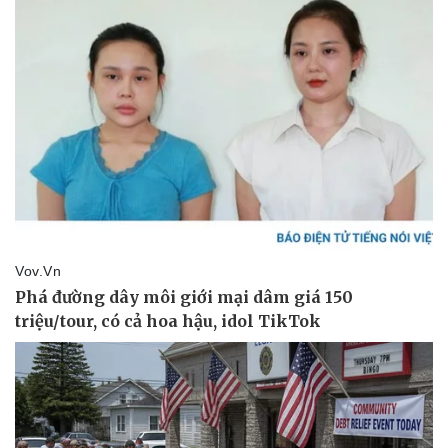
Pháp luật
Quân sự - Quốc phòng
Vụ án
Vũ khí
Tin nóng
Việt Nam
Tư vấn luật
Phân tích