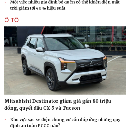
Một việc nhiều gia đình bỏ quên có thể khiến điện mặt
trời giảm tới 40% hiệu suất
Ô TÔ
Sức khỏe
Đời sống
Mitsubishi Destinator giảm giá gần 80 triệu
Dinh dưỡng - món ngon
Nhà đẹp
đồng, quyết đấu CX-5 và Tucson
Cây thuốc
Blog
Khu vực sạc xe điện chung cư cần đáp ứng những quy
Sản phụ khoa
Tình yêu - Gia đình
định an toàn PCCC nào?
Nhi khoa