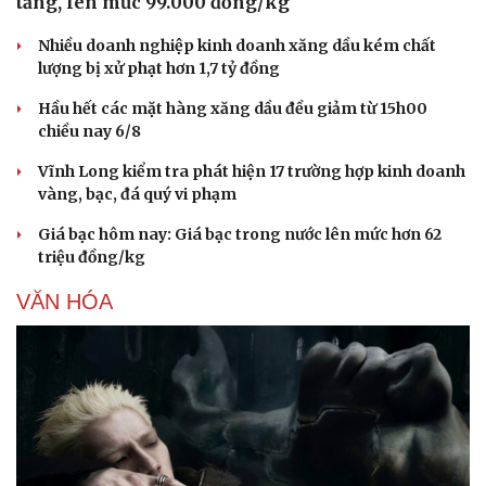
tăng, lên mức 99.000 đồng/kg
Nhiều doanh nghiệp kinh doanh xăng dầu kém chất
lượng bị xử phạt hơn 1,7 tỷ đồng
Hầu hết các mặt hàng xăng dầu đều giảm từ 15h00
chiều nay 6/8
Vĩnh Long kiểm tra phát hiện 17 trường hợp kinh doanh
vàng, bạc, đá quý vi phạm
Giá bạc hôm nay: Giá bạc trong nước lên mức hơn 62
triệu đồng/kg
VĂN HÓA
Du lịch
Podcast
Tư vấn
Câu chuyện thời sự
Săn Tour
Đọc truyện đêm khuya
check-in
Cửa sổ tình yêu
Kể chuyện cho bé
Hạt giống tâm hồn