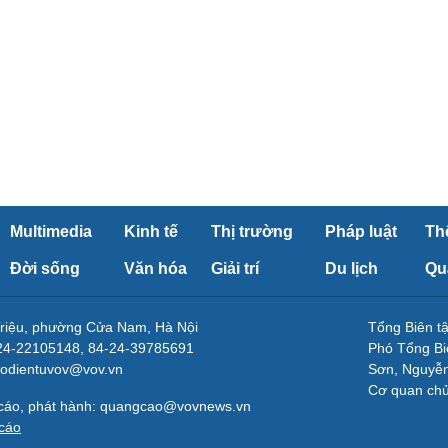
Multimedia
Kinh tế
Thị trường
Pháp luật
Th
Đời sống
Văn hóa
Giải trí
Du lịch
Qu
Triệu, phường Cửa Nam, Hà Nội
Tổng Biên 
-24-22105148, 84-24-39785691
Phó Tổng Bi
aodientuvov@vov.vn
Sơn, Nguyễn
Cơ quan ch
 cáo, phát hành: quangcao@vovnews.vn
cáo