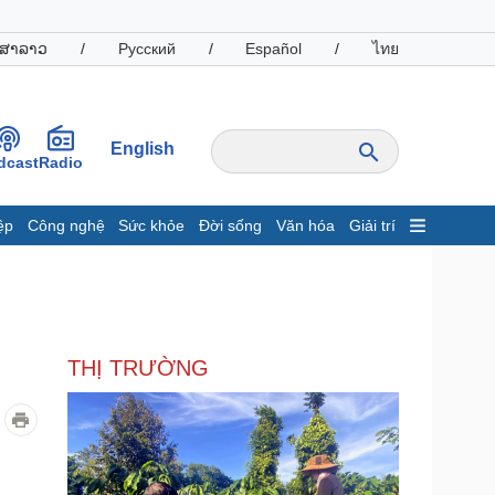
ສາລາວ
/
Русский
/
Español
/
ไทย
English
dcast
Radio
ệp
Công nghệ
Sức khỏe
Đời sống
Văn hóa
Giải trí
inh tế
Thị trường
ất động sản
Giá vàng
hởi nghiệp
Tiêu dùng
Tỷ giá
THỊ TRƯỜNG
Chứng khoán
Giá cà phê
oanh nghiệp
Công nghệ
hông tin doanh nghiệp
Sành điệu