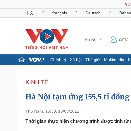
VO
中文
/
français
/
Deutsch
/
Bahas
26°C
Hà Nội
Chính trị
Xã hội
Thế giới
Multimedia
K
Chính trị
Xã hội
Đảng
Tin 24h
KINH TẾ
Tổ chức nhân sự
Dự báo thời tiết
Quốc hội
Giáo dục
Hà Nội tạm ứng 155,5 tỉ đồng 
Nhận diện sự thật
Dấu ấn VOV
Việc làm
Biển đảo
Thứ Năm, 15:39, 15/09/2011
Pháp luật
Quân sự - Quốc phòng
Thời gian thực hiện chương trình được tính từ n
Vụ án
Vũ khí