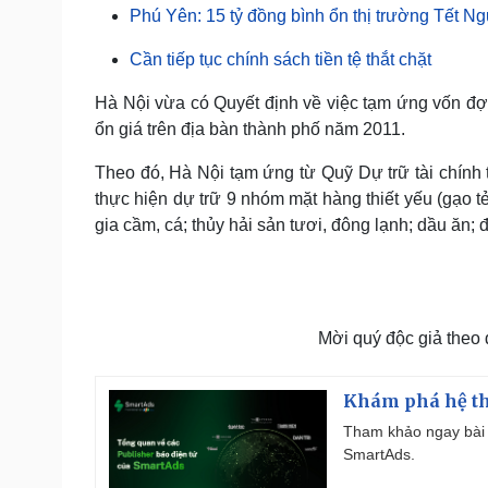
Tin nóng
Việt Nam
Phú Yên: 15 tỷ đồng bình ổn thị trường Tết N
Tư vấn luật
Phân tích
Cần tiếp tục chính sách tiền tệ thắt chặt
Hà Nội vừa có Quyết định về việc tạm ứng vốn đợ
Sức khỏe
Đời sống
ổn giá trên địa bàn thành phố năm 2011.
Dinh dưỡng - món ngon
Nhà đẹp
Cây thuốc
Blog
Theo đó, Hà Nội tạm ứng từ Quỹ Dự trữ tài chính
Sản phụ khoa
Tình yêu - Gia đình
thực hiện dự trữ 9 nhóm mặt hàng thiết yếu (gạo tẻ; t
Nhi khoa
gia cầm, cá; thủy hải sản tươi, đông lạnh; dầu ăn;
Nam khoa
Làm đẹp - giảm cân
Phòng mạch online
Ăn sạch sống khỏe
Mời quý độc giả theo
Cải chính
Khám phá hệ th
Tham khảo ngay bài 
SmartAds.