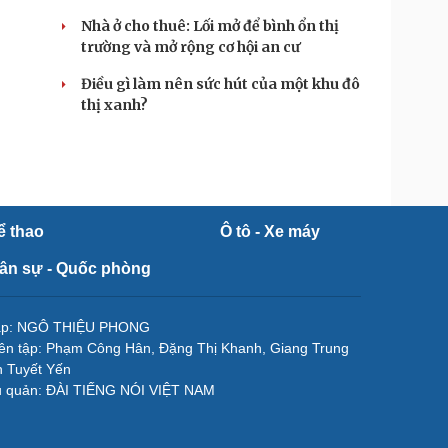
Nhà ở cho thuê: Lối mở để bình ổn thị
trường và mở rộng cơ hội an cư
Điều gì làm nên sức hút của một khu đô
thị xanh?
ể thao
Ô tô - Xe máy
ân sự - Quốc phòng
tập: NGÔ THIỆU PHONG
ên tập: Phạm Công Hân, Đặng Thị Khanh, Giang Trung
 Tuyết Yến
ủ quản: ĐÀI TIẾNG NÓI VIỆT NAM