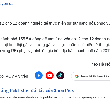
Lịch thi đấu bóng đá
Xe máy
guyên đán
Thế giới thể thao
Tư vấn
eSports
V
Hậu trường
t 2 cho 12 doanh nghiệp để thực hiện dự trữ hàng hóa phục vụ
Văn hóa
Giải trí
D
Sân khấu - Điện ảnh
Nghệ sĩ
Văn học
Thời trang
 thành phố 155,5 tỉ đồng để tạm ứng vốn đợt 2 cho 12 doanh n
Âm nhạc
Sao Việt
c
hịt lợn; thịt gà; vịt; trứng gà, vịt; thực phẩm chế biến từ thịt gi
Di sản
 đường RE) phục vụ bình ổn giá trên địa bàn thành phố năm 2011
Theo Hà Nộ
 dõi VOV.VN trên
Thêm VOV trên Goo
ống Publisher đối tác của SmartAds
viết sau để nắm danh sách publisher trong hệ thống quảng cáo của