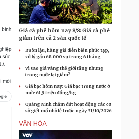
Doanh nghiệp 24h
Tin Công nghệ
Doanh nhân
Trải nghiệm
ì cộng đồng
Chuyển đổi số
 bình
Giá cà phê hôm nay 8/8: Giá cà phê
u lịch
Podcast
giảm trên cả 2 sàn quốc tế
Tư vấn
Câu chuyện thời sự
Săn Tour
Đọc truyện đêm khuya
ghiệp
Buôn lậu, hàng giả diễn biến phức tạp,
heck-in
Cửa sổ tình yêu
a súc,
xử lý gần 68.000 vụ trong 6 tháng
Kể chuyện cho bé
./.
Vì sao giá vàng thế giới tăng nhưng
Hạt giống tâm hồn
trong nước lại giảm?
i mới
Giá bạc hôm nay: Giá bạc trong nước ở
mức 61,9 triệu đồng/kg
gle
Quảng Ninh chấm dứt hoạt động các cơ
sở giết mổ nhỏ lẻ trước ngày 31/10/2026
VĂN HÓA