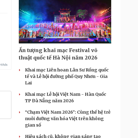
.
Ấn tượng khai mạc Festival võ
thuật quốc tế Hà Nội năm 2026
Khai mạc Liên hoan Lân Sư Rồng quốc
tế và Lễ hội đường phố Quy Nhơn - Gia
Lai
Khai mạc Lễ hội Việt Nam - Hàn Quốc
TP Đà Nẵng năm 2026
“Chạm Việt Nam 2026”: Cùng thế hệ trẻ
nuôi dưỡng văn hóa Việt trên không
gian số
Hiệu sách cũ, không gian sáng tạo