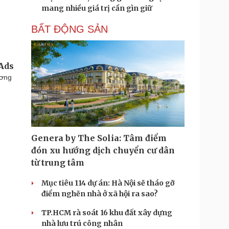
mang nhiều giá trị cần gìn giữ
BẤT ĐỘNG SẢN
tAds
ương
Genera by The Solia: Tâm điểm
đón xu hướng dịch chuyển cư dân
từ trung tâm
Mục tiêu 114 dự án: Hà Nội sẽ tháo gỡ
điểm nghẽn nhà ở xã hội ra sao?
TP.HCM rà soát 16 khu đất xây dựng
nhà lưu trú công nhân