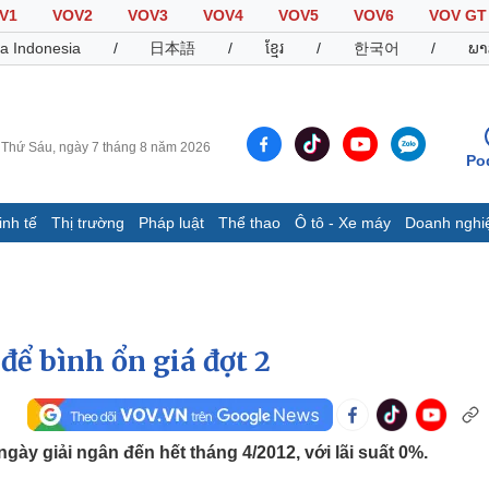
V1
VOV2
VOV3
VOV4
VOV5
VOV6
VOV GT
a Indonesia
/
日本語
/
ខ្មែរ
/
한국어
/
ພາ
Thứ Sáu, ngày 7 tháng 8 năm 2026
Po
inh tế
Thị trường
Pháp luật
Thể thao
Ô tô - Xe máy
Doanh nghi
Thế giới
Multimedia
K
Quan sát
Video
B
Cuộc sống đó đây
Ảnh
K
Hồ sơ
E-Magazine
để bình ổn giá đợt 2
Infographic
Thể thao
Ô tô - Xe máy
D
gày giải ngân đến hết tháng 4/2012, với lãi suất 0%.
Bóng đá
Ô tô
T