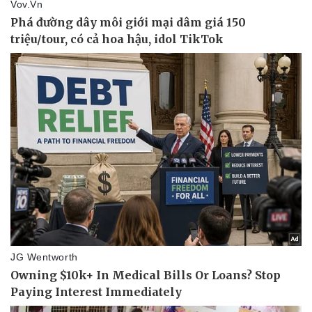
Pháp luật
Quân sự - Quốc phòng
Vụ án
Vũ khí
Tin nóng
Việt Nam
Tư vấn luật
Phân tích