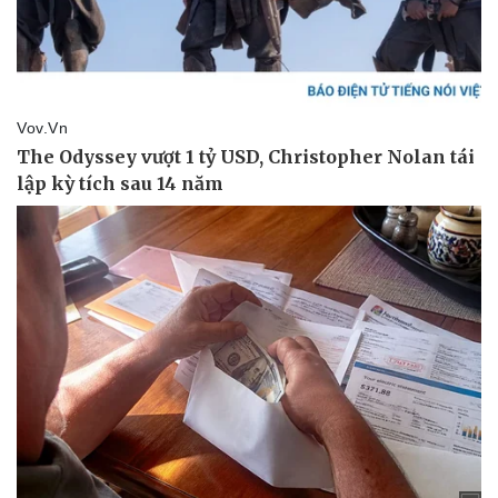
Thể thao
Ô tô - Xe máy
Bóng đá
Ô tô
Lịch thi đấu bóng đá
Xe máy
Thế giới thể thao
Tư vấn
eSports