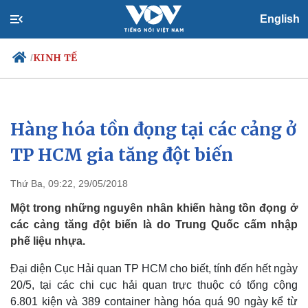
English
KINH TẾ
/
Hàng hóa tồn đọng tại các cảng ở
Chính trị
Xã hội
Đảng
Tin 24h
TP HCM gia tăng đột biến
Tổ chức nhân sự
Dự báo thời tiết
Quốc hội
Giáo dục
Thứ Ba, 09:22, 29/05/2018
Nhận diện sự thật
Dấu ấn VOV
Việc làm
Một trong những nguyên nhân khiến hàng tồn đọng ở
Biển đảo
các cảng tăng đột biến là do Trung Quốc cấm nhập
phế liệu nhựa.
Đại diện Cục Hải quan TP HCM cho biết, tính đến hết ngày
20/5, tại các chi cục hải quan trực thuộc có tổng cộng
6.801 kiện và 389 container hàng hóa quá 90 ngày kể từ