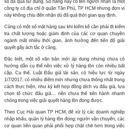
số đã qua sử dụng. Số hàng này có tên người nhận là một
công ty có địa chỉ ở quận Tân Phú, TP HCM nhưng đơn vị
này không chịu đến nhận dù đã quá thời gian quy định.
Cũng có một số mặt hàng sau khi kiểm kê cần phải đi kiểm
tra chất lượng hoặc giám định của các cơ quan chuyên
ngành mất nhiều thời gian, ảnh hưởng đến tiến độ giải
quyết gây ách tắc ở cảng.
Đặc biệt, một số văn bản mới áp dụng nhưng chưa có
hướng dẫn cụ thể nên việc xử lý hàng tồn còn nhiều bất
cập. Cụ thể, Luật Đấu giá tài sản, có hiệu lực từ ngày
Thế giới
Multimedia
1/7/2017, có nhiều điểm mới nhưng chưa thống nhất trong
Quan sát
Video
cách thực hiện, như ký kết hợp đồng dịch vụ đấu giá, lựa
Cuộc sống đó đây
Ảnh
chọn tổ chức đấu giá… nên chưa thể tiến hành nhanh
Hồ sơ
E-Magazine
chóng trong việc giải quyết hàng tồn đọng được.
Infographic
Theo Cục Hải quan TP HCM, để xử lý các doanh nghiệp
nhập khẩu, quản lý hàng tồn đọng; người vận chuyển, các
cơ quan liên quan phải phối hợp chặt chẽ hơn trong việc