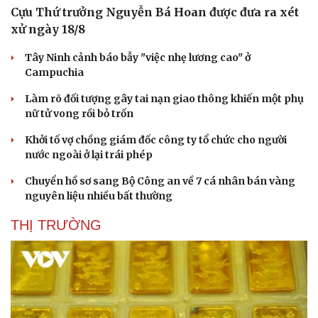
Cựu Thứ trưởng Nguyễn Bá Hoan được đưa ra xét
xử ngày 18/8
Tây Ninh cảnh báo bẫy "việc nhẹ lương cao" ở
Văn hóa
Giải trí
Campuchia
Sân khấu - Điện ảnh
Nghệ sĩ
Làm rõ đối tượng gây tai nạn giao thông khiến một phụ
Văn học
Thời trang
nữ tử vong rồi bỏ trốn
Âm nhạc
Sao Việt
Di sản
Khởi tố vợ chồng giám đốc công ty tổ chức cho người
nước ngoài ở lại trái phép
Chuyển hồ sơ sang Bộ Công an về 7 cá nhân bán vàng
nguyên liệu nhiều bất thường
THỊ TRƯỜNG