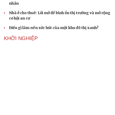
nhân
Nhà ở cho thuê: Lối mở để bình ổn thị trường và mở rộng
cơ hội an cư
Điều gì làm nên sức hút của một khu đô thị xanh?
KHỞI NGHIỆP
Đắk Lắk tìm giải pháp nâng cao chất lượng hoạt