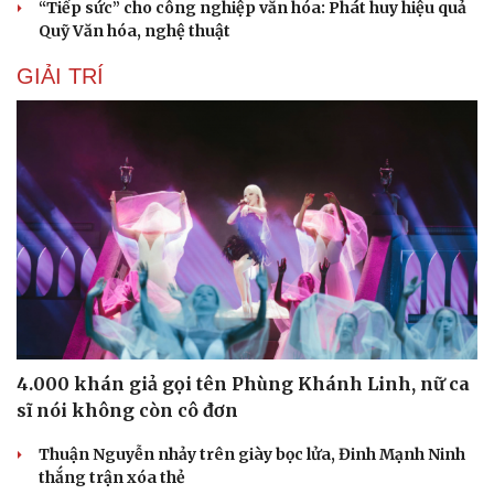
“Tiếp sức” cho công nghiệp văn hóa: Phát huy hiệu quả
Quỹ Văn hóa, nghệ thuật
GIẢI TRÍ
Du lịch
Podcast
Tư vấn
Câu chuyện thời sự
Săn Tour
Đọc truyện đêm khuya
check-in
Cửa sổ tình yêu
Kể chuyện cho bé
Hạt giống tâm hồn
4.000 khán giả gọi tên Phùng Khánh Linh, nữ ca
sĩ nói không còn cô đơn
Thuận Nguyễn nhảy trên giày bọc lửa, Đinh Mạnh Ninh
thắng trận xóa thẻ