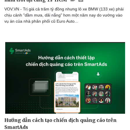
VOV.VN - Trị giá cả trăm tỷ đồng nhưng lô xe BMW (133 xe) phải
chịu cảnh "dầm mưa, dãi nắng" hơn một năm nay do vướng vào
vụ án của nhà phân phối cũ Euro Auto...
Doanh nghiệp
Công nghệ
Hướng dẫn cách tạo chiến dịch quảng cáo trên
Thông tin doanh nghiệp
Sành điệu
SmartAds
Doanh nghiệp 24h
Tin Công nghệ