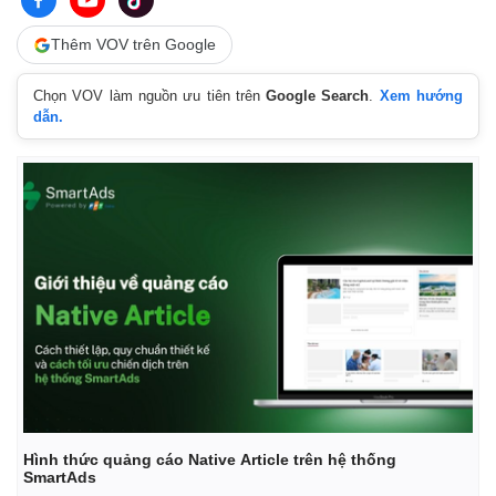
Thêm VOV trên Google
Chọn VOV làm nguồn ưu tiên trên
Google Search
.
Xem hướng
dẫn.
Kinh tế
Thị trường
Bất động sản
Giá vàng
Khởi nghiệp
Tiêu dùng
Tỷ giá
Chứng khoán
Giá cà phê
Hình thức quảng cáo Native Article trên hệ thống
SmartAds