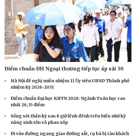
Dinh dưỡng - món ngon
Nhà đẹp
Cây thuốc
Blog
Sản phụ khoa
Tình yêu - Gia đình
Nhi khoa
Nam khoa
Làm đẹp - giảm cân
Phòng mạch online
Ăn sạch sống khỏe
Điểm chuẩn ĐH Ngoại thương tiếp tục áp sát 30
Hà Nội đề nghị miễn nhiệm 11 Ủy viên UBND Thành phố
nhiệm kỳ 2026-2031
Điểm chuẩn Đại học KHTN 2026: Ngành Toán học cao
nhất 26,35 điểm
Sống sót thần kỳ sau 8 giờ lênh đênh trên biển nhờ kỹ
năng sinh tồn và phao xốp
Đi vào đường ngang giao đường sắt, cụ bà bị tàu khách