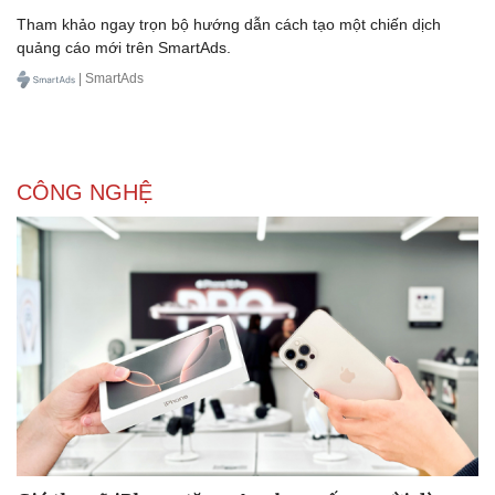
Doanh nhân
Trải nghiệm
Tham khảo ngay trọn bộ hướng dẫn cách tạo một chiến dịch
Vì cộng đồng
Chuyển đổi số
quảng cáo mới trên SmartAds.
| SmartAds
CÔNG NGHỆ