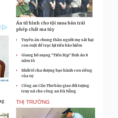
Án tử hình cho tội mua bán trái
phép chất ma túy
Tuyên án chung thân người mẹ sát hại
con ruột để trục lợi tiền bảo hiểm
Giang hồ mạng “Tiến Bịp” lĩnh án 8
năm tù
Khởi tố cha dượng bạo hành con riêng
của vợ
Công an Cần Thơ bàn giao đối tượng
truy nã cho công an Đà Nẵng
THỊ TRƯỜNG