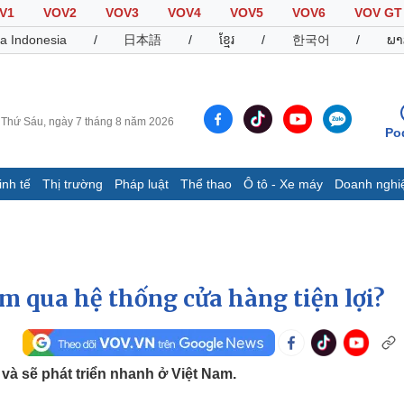
V1
VOV2
VOV3
VOV4
VOV5
VOV6
VOV GT
a Indonesia
/
日本語
/
ខ្មែរ
/
한국어
/
ພາ
Thứ Sáu, ngày 7 tháng 8 năm 2026
Po
inh tế
Thị trường
Pháp luật
Thể thao
Ô tô - Xe máy
Doanh nghi
Thế giới
Multimedia
K
Quan sát
Video
B
Cuộc sống đó đây
Ảnh
K
Hồ sơ
E-Magazine
am qua hệ thống cửa hàng tiện lợi?
Infographic
Thể thao
Ô tô - Xe máy
D
và sẽ phát triển nhanh ở Việt Nam.
Bóng đá
Ô tô
T