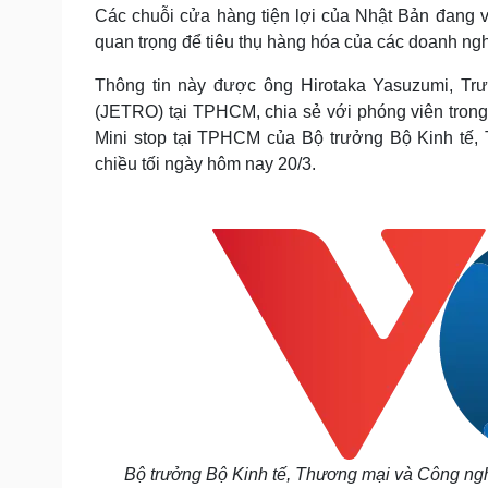
Tin nóng
Việt Nam
Các chuỗi cửa hàng tiện lợi của Nhật Bản đang 
Tư vấn luật
Phân tích
quan trọng để tiêu thụ hàng hóa của các doanh ngh
Thông tin này được ông Hirotaka Yasuzumi, Tr
(JETRO) tại TPHCM, chia sẻ với phóng viên trong
Sức khỏe
Đời sống
Mini stop tại TPHCM của Bộ trưởng Bộ Kinh tế
Dinh dưỡng - món ngon
Nhà đẹp
chiều tối ngày hôm nay 20/3.
Cây thuốc
Blog
Sản phụ khoa
Tình yêu - Gia đình
Nhi khoa
Nam khoa
Làm đẹp - giảm cân
Phòng mạch online
Ăn sạch sống khỏe
Cải chính
Bộ trưởng Bộ Kinh tế, Thương mại và Công ng