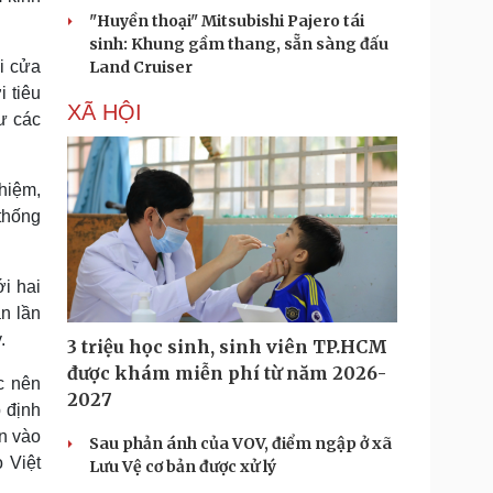
"Huyền thoại" Mitsubishi Pajero tái
sinh: Khung gầm thang, sẵn sàng đấu
i cửa
Land Cruiser
 tiêu
XÃ HỘI
hư các
hiệm,
 thống
i hai
n lần
.
3 triệu học sinh, sinh viên TP.HCM
được khám miễn phí từ năm 2026-
c nên
2027
 định
n vào
Sau phản ánh của VOV, điểm ngập ở xã
 Việt
Lưu Vệ cơ bản được xử lý