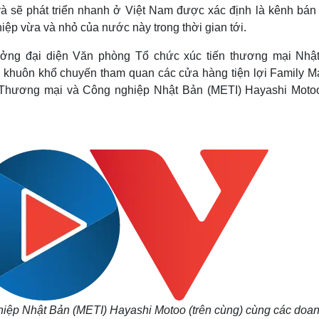
Lịch thi đấu bóng đá
Xe máy
và sẽ phát triển nhanh ở Việt Nam được xác định là kênh bán
Thế giới thể thao
Tư vấn
iệp vừa và nhỏ của nước này trong thời gian tới.
eSports
V
Hậu trường
ưởng đại diện Văn phòng Tổ chức xúc tiến thương mại Nhậ
 khuôn khổ chuyến tham quan các cửa hàng tiện lợi Family Ma
Văn hóa
Giải trí
D
, Thương mại và Công nghiệp Nhật Bản (METI) Hayashi Moto
Sân khấu - Điện ảnh
Nghệ sĩ
Văn học
Thời trang
Âm nhạc
Sao Việt
c
Di sản
hiệp Nhật Bản (METI) Hayashi Motoo (trên cùng) cùng các doa