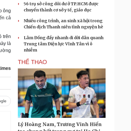
56 trụ sở công dôi dư ở TP.HCM được
chuyển thành cơ sở y tế, giáo dục
o ông
ến cả
Nhiều công trình, an sinh xã hội trong
Chiến dịch Thanh niên tình nguyện hè
ó trên
Lâm Đồng đẩy nhanh di dời dân quanh
ày là
Trung tâm Điện lực Vĩnh Tân vì ô
nhiễm
rường
THỂ THAO
times
gle
Lý Hoàng Nam, Trương Vinh Hiển