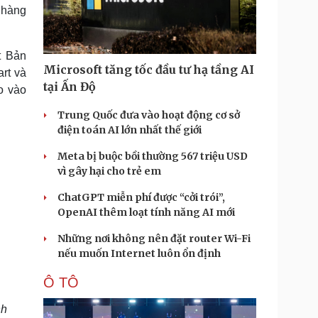
Doanh nghiệp 24h
Tin Công nghệ
 hàng
Doanh nhân
Trải nghiệm
ì cộng đồng
Chuyển đổi số
t Bản
Microsoft tăng tốc đầu tư hạ tầng AI
rt và
u lịch
Podcast
tại Ấn Độ
o vào
Tư vấn
Câu chuyện thời sự
Săn Tour
Đọc truyện đêm khuya
Trung Quốc đưa vào hoạt động cơ sở
heck-in
Cửa sổ tình yêu
điện toán AI lớn nhất thế giới
Kể chuyện cho bé
Meta bị buộc bồi thường 567 triệu USD
Hạt giống tâm hồn
vì gây hại cho trẻ em
ChatGPT miễn phí được “cởi trói”,
OpenAI thêm loạt tính năng AI mới
Những nơi không nên đặt router Wi-Fi
nếu muốn Internet luôn ổn định
Ô TÔ
nh