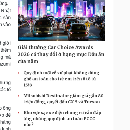
ùng.
 Nhật
c sản
h vào
 giới
Giải thưởng Car Choice Awards
 thêm
2026 có thay đổi ở hạng mục Dấu ấn
ng mà
của năm
uzumi
Quy định mới về xử phạt không dùng
ghế an toàn cho trẻ em trên ô tô từ
nhưng
15/8
các tổ
Mitsubishi Destinator giảm giá gần 80
triệu đồng, quyết đấu CX-5 và Tucson
eo ông
Khu vực sạc xe điện chung cư cần đáp
ợp để
ứng những quy định an toàn PCCC
 hàng
nào?
 kinh