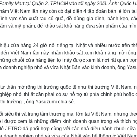
Family Mart tại Quận 2, TPHCM vào tối ngày 20/3. Ảnh: Quốc H
ăm Việt Nam lần này còn có đại diện 4 tập đoàn bán lẻ lớn tại
ĩnh vực sản xuất rau củ quả, đồ dùng gia đình, bánh kẹo, cá
 phẩm và mỹ phẩm, để khảo sát khả năng đưa sản phẩm của mìn
iệu cửa hàng 24 giờ nổi tiếng tại Nhật và nhiều nước trên thế
, đến Việt Nam lần này nhằm khảo sát xem khả năng mở rộng
hững chuỗi cửa hàng tiện lợi này được xem là nơi rất quan trọ
ủa doanh nghiệp nhỏ và vừa Nhật Bản vào kinh doanh, ông Yas
 tự thân mở rộng thị trường quốc tế như thị trường Việt Nam, 
hiệp nhỏ, thì ất cần phải có sự hỗ trợ từ phía chính phủ hoặc 
hị trường", ông Yasuzumi chia sẻ.
 siêu thị và trung tâm thương mại lớn tại Việt Nam, nhưng th
lợi được xem là những điểm kinh doanh quan trọng và thích h
đó JETRO đã phối hợp cùng với các nhà điều hành chuỗi cửa
hóa doanh nghiệp nhỏ và vừa của Nhật vào hệ thống ở Việt Nam