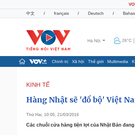
VO
中文
/
français
/
Deutsch
/
Bahas
26°C
Hà Nội
Chính trị
Xã hội
Thế giới
Multimedia
K
Chính trị
Xã hội
Đảng
Tin 24h
KINH TẾ
Tổ chức nhân sự
Dự báo thời tiết
Quốc hội
Giáo dục
Hàng Nhật sẽ 'đổ bộ' Việt N
Nhận diện sự thật
Dấu ấn VOV
Việc làm
Biển đảo
Thứ Hai, 10:05, 21/03/2016
Pháp luật
Quân sự - Quốc phòng
Các chuỗi cửa hàng tiện lợi của Nhật Bản đang 
Vụ án
Vũ khí