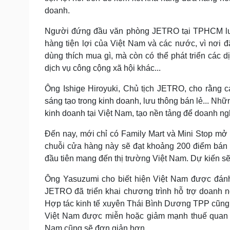
doanh.
Người đứng đầu văn phòng JETRO tại TPHCM lưu 
hàng tiện lợi của Việt Nam và các nước, vì nơi 
dùng thích mua gì, mà còn có thể phát triển các d
dịch vụ công cộng xã hội khác...
Ông Ishige Hiroyuki, Chủ tịch JETRO, cho rằng c
sáng tạo trong kinh doanh, lưu thông bán lẻ... Nhữ
kinh doanh tại Việt Nam, tạo nền tảng để doanh n
Đến nay, mới chỉ có Family Mart và Mini Stop mở 
chuỗi cửa hàng này sẽ đạt khoảng 200 điểm bán
đầu tiên mang đến thị trường Việt Nam. Dự kiến s
Ông Yasuzumi cho biết hiện Việt Nam được đánh 
JETRO đã triển khai chương trình hỗ trợ doanh 
Hợp tác kinh tế xuyên Thái Bình Dương TPP cũng
Việt Nam được miễn hoặc giảm mạnh thuế quan đ
Nam cũng sẽ đơn giản hơn...