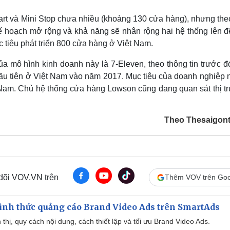
art và Mini Stop chưa nhiều (khoảng 130 cửa hàng), nhưng the
ế hoạch mở rộng và khả năng sẽ nhân rộng hai hệ thống lên đ
 tiêu phát triển 800 cửa hàng ở Việt Nam.
của mô hình kinh doanh này là 7-Eleven, theo thông tin trước đ
ầu tiên ở Việt Nam vào năm 2017. Mục tiêu của doanh nghiệp n
 Nam. Chủ hệ thống cửa hàng Lowson cũng đang quan sát thị t
Theo Thesaigon
 dõi VOV.VN trên
Thêm VOV trên Goo
ình thức quảng cáo Brand Video Ads trên SmartAds
ển thị, quy cách nội dung, cách thiết lập và tối ưu Brand Video Ads.