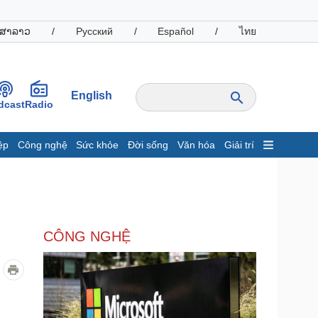
ສາລາວ
/
Русский
/
Español
/
ไทย
English
dcast
Radio
ệp
Công nghệ
Sức khỏe
Đời sống
Văn hóa
Giải trí
inh tế
Thị trường
ất động sản
Giá vàng
hởi nghiệp
Tiêu dùng
Tỷ giá
CÔNG NGHỆ
Chứng khoán
Giá cà phê
oanh nghiệp
Công nghệ
hông tin doanh nghiệp
Sành điệu