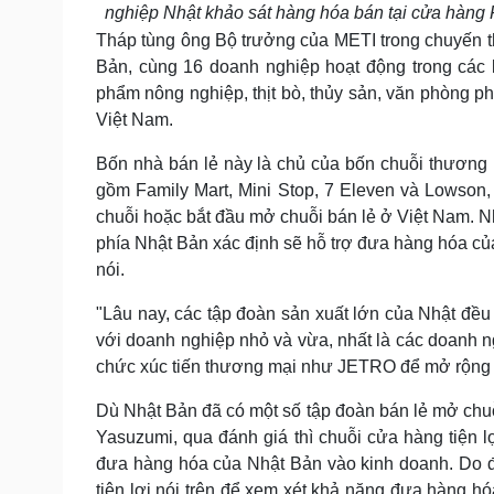
nghiệp Nhật khảo sát hàng hóa bán tại cửa hàng 
Tháp tùng ông Bộ trưởng của METI trong chuyến th
Bản, cùng 16 doanh nghiệp hoạt động trong các l
phẩm nông nghiệp, thịt bò, thủy sản, văn phòng
Việt Nam.
Bốn nhà bán lẻ này là chủ của bốn chuỗi thương h
gồm Family Mart, Mini Stop, 7 Eleven và Lowson
chuỗi hoặc bắt đầu mở chuỗi bán lẻ ở Việt Nam. N
phía Nhật Bản xác định sẽ hỗ trợ đưa hàng hóa c
nói.
"Lâu nay, các tập đoàn sản xuất lớn của Nhật đều
với doanh nghiệp nhỏ và vừa, nhất là các doanh ng
chức xúc tiến thương mại như JETRO để mở rộng t
Dù Nhật Bản đã có một số tập đoàn bán lẻ mở chuỗi
Yasuzumi, qua đánh giá thì chuỗi cửa hàng tiện 
đưa hàng hóa của Nhật Bản vào kinh doanh. Do 
tiện lợi nói trên để xem xét khả năng đưa hàng 