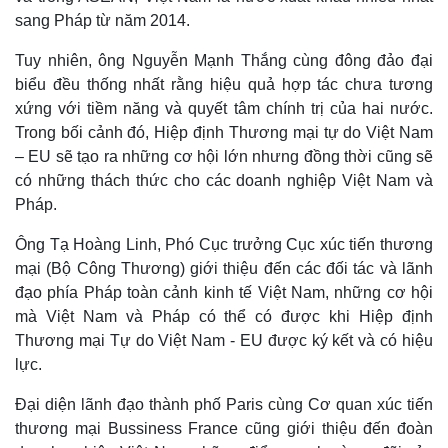
sang Pháp từ năm 2014.
Tuy nhiên, ông Nguyễn Mạnh Thắng cùng đông đảo đại
biểu đều thống nhất rằng hiệu quả hợp tác chưa tương
xứng với tiềm năng và quyết tâm chính trị của hai nước.
Trong bối cảnh đó, Hiệp định Thương mại tự do Việt Nam
– EU sẽ tạo ra những cơ hội lớn nhưng đồng thời cũng sẽ
có những thách thức cho các doanh nghiệp Việt Nam và
Pháp.
Thế giới
Multimedia
Ông Tạ Hoàng Linh, Phó Cục trưởng Cục xúc tiến thương
Quan sát
Video
mại (Bộ Công Thương) giới thiệu đến các đối tác và lãnh
Cuộc sống đó đây
Ảnh
đạo phía Pháp toàn cảnh kinh tế Việt Nam, những cơ hội
Hồ sơ
E-Magazine
mà Việt Nam và Pháp có thể có được khi Hiệp định
Infographic
Thương mại Tự do Việt Nam - EU được ký kết và có hiệu
lực.
Đại diện lãnh đạo thành phố Paris cùng Cơ quan xúc tiến
thương mại Bussiness France cũng giới thiệu đến đoàn