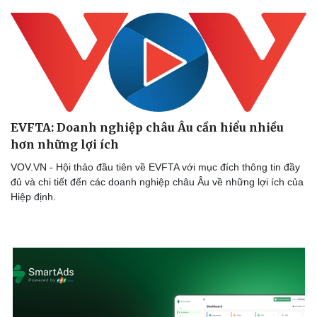
EVFTA: Doanh nghiệp châu Âu cần hiểu nhiều
hơn những lợi ích
VOV.VN - Hội thảo đầu tiên về EVFTA với mục đích thông tin đầy
đủ và chi tiết đến các doanh nghiệp châu Âu về những lợi ích của
Doanh nghiệp
Công nghệ
Hiệp định.
Thông tin doanh nghiệp
Sành điệu
Doanh nghiệp 24h
Tin Công nghệ
Doanh nhân
Trải nghiệm
Vì cộng đồng
Chuyển đổi số