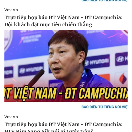
Thể thao
Ô tô - Xe máy
Bóng đá
Ô tô
Lịch thi đấu bóng đá
Xe máy
Thế giới thể thao
Tư vấn
eSports
Hậu trường