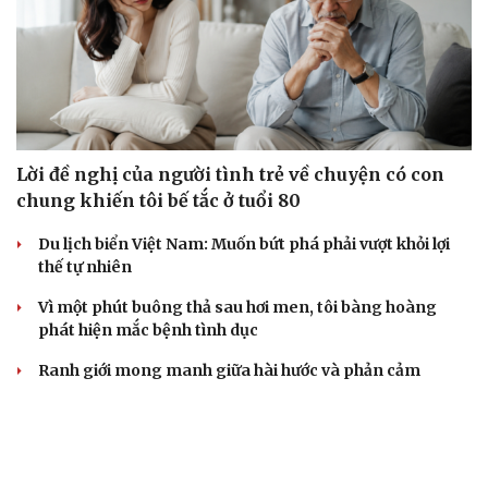
Lời đề nghị của người tình trẻ về chuyện có con
chung khiến tôi bế tắc ở tuổi 80
Du lịch biển Việt Nam: Muốn bứt phá phải vượt khỏi lợi
thế tự nhiên
Vì một phút buông thả sau hơi men, tôi bàng hoàng
phát hiện mắc bệnh tình dục
Ranh giới mong manh giữa hài hước và phản cảm
“Đô thị xanh - từ yêu cầu thích ứng đến động lực phát
triển”
BẤT ĐỘNG SẢN