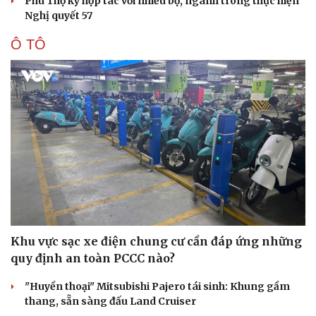
Phú Thọ ký hợp tác với nhiều bộ, ngành trong thực hiện
Nghị quyết 57
Ô TÔ
Sức khỏe
Đời sống
Dinh dưỡng - món ngon
Nhà đẹp
Cây thuốc
Blog
Khu vực sạc xe điện chung cư cần đáp ứng những
Sản phụ khoa
Tình yêu - Gia đình
quy định an toàn PCCC nào?
Nhi khoa
Nam khoa
"Huyền thoại" Mitsubishi Pajero tái sinh: Khung gầm
Làm đẹp - giảm cân
thang, sẵn sàng đấu Land Cruiser
Phòng mạch online