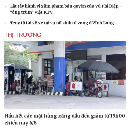
Lật tẩy hành vi xâm phạm bản quyền của Vũ Phi Điệp –
“ông trùm” Việt KTV
Truy tố tài xế xe tải vụ nữ sinh tử vong ở Vĩnh Long
THỊ TRƯỜNG
Hầu hết các mặt hàng xăng dầu đều giảm từ 15h00
chiều nay 6/8