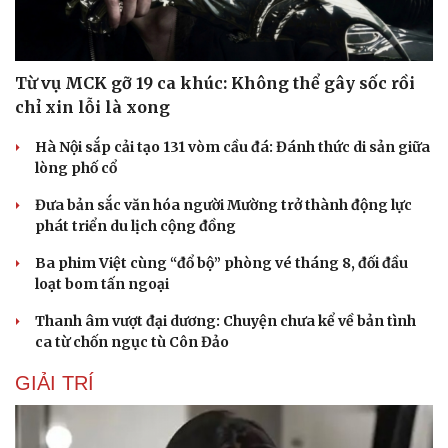
Kể chuyện cho bé
Hạt giống tâm hồn
Từ vụ MCK gỡ 19 ca khúc: Không thể gây sốc rồi
chỉ xin lỗi là xong
Hà Nội sắp cải tạo 131 vòm cầu đá: Đánh thức di sản giữa
lòng phố cổ
Đưa bản sắc văn hóa người Mường trở thành động lực
phát triển du lịch cộng đồng
Ba phim Việt cùng “đổ bộ” phòng vé tháng 8, đối đầu
loạt bom tấn ngoại
Thanh âm vượt đại dương: Chuyện chưa kể về bản tình
ca từ chốn ngục tù Côn Đảo
GIẢI TRÍ