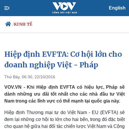
English
KINH TẾ
/
Hiệp định EVFTA: Cơ hội lớn cho
Chính trị
Xã hội
Đảng
Tin 24h
doanh nghiệp Việt - Pháp
Tổ chức nhân sự
Dự báo thời tiết
Quốc hội
Giáo dục
Thứ Bảy, 06:30, 22/10/2016
Nhận diện sự thật
Dấu ấn VOV
Việc làm
VOV.VN - Khi Hiệp định EVFTA có hiệu lực, Pháp sẽ
Biển đảo
dành những ưu đãi tốt nhất cho các nhà đầu tư Việt
Nam trong các lĩnh vực có thế mạnh tại quốc gia này.
Hiệp định Thương mại tự do Việt Nam - EU (EVFTA) sẽ
đem lại những cơ hội to lớn cho hai bên, trong đó đặc biệt
cho quan hệ giữa hai đối tác chiến lược Việt Nam và Cộng