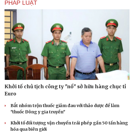
PHÁP LUẬT
Di sản
Khởi tố chủ tịch công ty "nổ" sở hữu hàng chục tỉ
Euro
Bắt nhóm trộn thuốc giảm đau với thảo dược để làm
"thuốc Đông y gia truyền"
Khởi tố đối tượng vận chuyển trái phép gần 50 tấn hàng
hóa qua biên giới