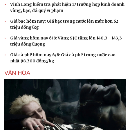
Vĩnh Long kiểm tra phát hiện 17 trường hợp kinh doanh
vàng, bạc, đá quý vi phạm
Giá bạc hôm nay: Giá bạc trong nước lên mức hơn 62
triệu đồng/kg
Giá vàng hôm nay 6/8: Vàng SJC tăng lên 140,3 - 143,3
triệu đồng/lượng
Giá cà phê hôm nay 6/8: Giá cà phê trong nước cao
nhất 98.300 đồng/kg
VĂN HÓA
Du lịch
Podcast
Tư vấn
Câu chuyện thời sự
Săn Tour
Đọc truyện đêm khuya
check-in
Cửa sổ tình yêu