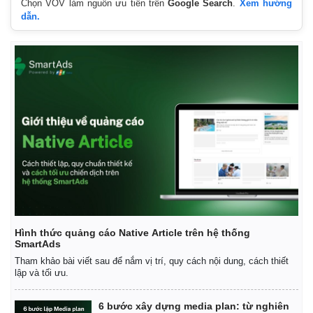
Chọn VOV làm nguồn ưu tiên trên
Google Search
.
Xem hướng
dẫn.
Kinh tế
Thị trường
Bất động sản
Giá vàng
Khởi nghiệp
Tiêu dùng
Tỷ giá
Chứng khoán
Hình thức quảng cáo Native Article trên hệ thống
SmartAds
Giá cà phê
Tham khảo bài viết sau để nắm vị trí, quy cách nội dung, cách thiết
lập và tối ưu.
6 bước xây dựng media plan: từ nghiên