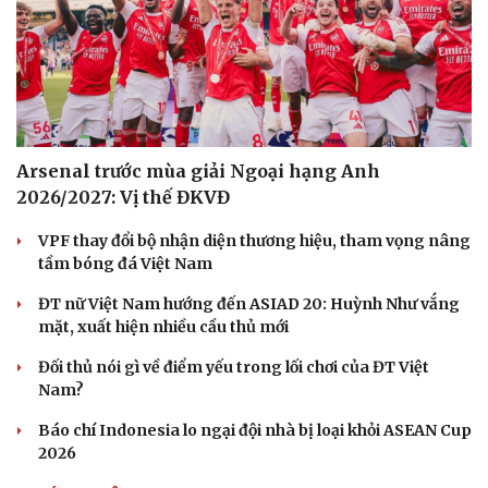
Arsenal trước mùa giải Ngoại hạng Anh
2026/2027: Vị thế ĐKVĐ
VPF thay đổi bộ nhận diện thương hiệu, tham vọng nâng
tầm bóng đá Việt Nam
ĐT nữ Việt Nam hướng đến ASIAD 20: Huỳnh Như vắng
mặt, xuất hiện nhiều cầu thủ mới
Đối thủ nói gì về điểm yếu trong lối chơi của ĐT Việt
Nam?
Văn hóa
Giải trí
Sân khấu - Điện ảnh
Nghệ sĩ
Báo chí Indonesia lo ngại đội nhà bị loại khỏi ASEAN Cup
Văn học
Thời trang
2026
Âm nhạc
Sao Việt