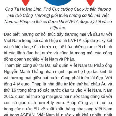
Ông Tạ Hoàng Linh, Phó Cục trưởng Cục xúc tiến thương
mại (Bộ Công Thương) giới thiệu những cơ hội mà Việt
Nam và Pháp có thể có được khi EVFTA được ký kết và có
hiệu lực.
Đặc biệt, những cơ hội thúc đẩy thương mại và đầu tư với
Việt Nam trong bối cảnh Hiệp định EVFTA sắp được ký kết
và có hiệu lực, sẽ là bước cụ thể hóa những cam kết chính
trị của lãnh đạo hai nước và cũng là mong mỏi của cộng
đồng doanh nghiệp Việt Nam và Pháp.
Tham tán công sứ tại Đại sứ quán Việt Nam tại Pháp ông
Nguyễn Mạnh Thắng nhấn mạnh, quan hệ hợp tác kinh tế
và thương mại giữa hai nước đang phát triển tốt đẹp. Với
tổng 4 tỷ euro, Pháp là nhà đầu tư lớn thứ hai châu Âu và
thứ 16 trong tổng số các nước đầu tư vào Việt Nam. Năm
2015, quan hệ thương mại giữa hai nước tăng đáng kể với
con số giao dịch hơn 4 tỷ euro. Pháp đứng vị trí thứ ba
trong các nước EU về xuất khẩu hàng hóa sang Việt Nam
và trong ASEAN, Việt Nam là nước xuất khẩu nhiều nhất