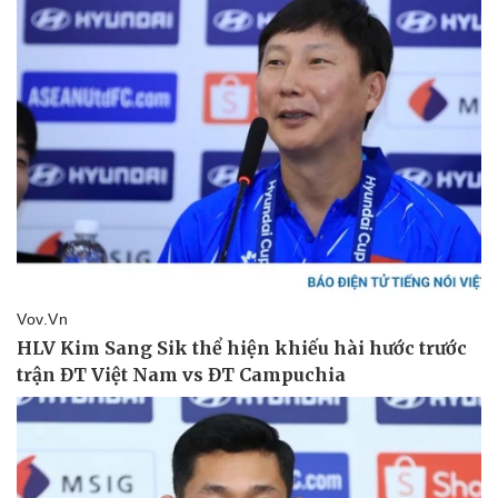
Pháp luật
Quân sự - Quốc phòng
Vụ án
Vũ khí
Tin nóng
Việt Nam
Tư vấn luật
Phân tích