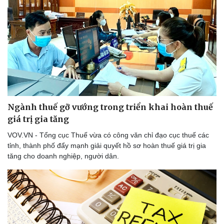
Ngành thuế gỡ vướng trong triển khai hoàn thuế
giá trị gia tăng
VOV.VN - Tổng cục Thuế vừa có công văn chỉ đạo cục thuế các
tỉnh, thành phố đẩy mạnh giải quyết hồ sơ hoàn thuế giá trị gia
tăng cho doanh nghiệp, người dân.
Du lịch
Podcast
Tư vấn
Câu chuyện thời sự
Săn Tour
Đọc truyện đêm khuya
check-in
Cửa sổ tình yêu
Kể chuyện cho bé
Hạt giống tâm hồn