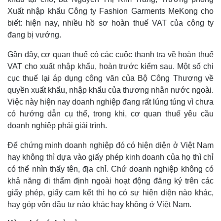
Kinh tế
Thị trường
Xuất nhập khẩu Công ty Fashion Garments MeKong cho
Bất động sản
Giá vàng
biết: hiện nay, nhiều hồ sơ hoàn thuế VAT của công ty
Khởi nghiệp
Tiêu dùng
đang bị vướng.
Tỷ giá
Chứng khoán
Gần đây, cơ quan thuế có các cuộc thanh tra về hoàn thuế
Giá cà phê
VAT cho xuất nhập khẩu, hoàn trước kiểm sau. Một số chi
cục thuế lại áp dụng công văn của Bộ Công Thương về
quyền xuất khẩu, nhập khẩu của thương nhân nước ngoài.
Việc này hiện nay doanh nghiệp đang rất lúng túng vì chưa
có hướng dẫn cụ thể, trong khi, cơ quan thuế yêu cầu
doanh nghiệp phải giải trình.
Để chứng minh doanh nghiệp đó có hiện diện ở Việt Nam
hay không thì dựa vào giấy phép kinh doanh của họ thì chỉ
có thể nhìn thấy tên, địa chỉ. Chứ doanh nghiệp không có
khả năng đi thẩm định ngoài hoạt động đăng ký trên các
giấy phép, giấy cam kết thì họ có sự hiện diện nào khác,
hay góp vốn đầu tư nào khác hay không ở Việt Nam.