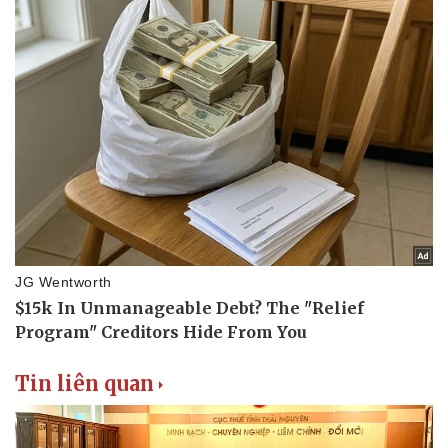
Sân khấu - Điện ảnh
Nghệ sĩ
Văn học
Thời trang
Âm nhạc
Sao Việt
Di sản
Tin liên quan