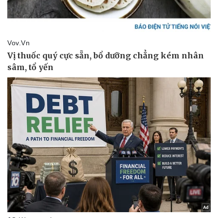
Sức khỏe
Đời sống
Dinh dưỡng - món ngon
Nhà đẹp
Cây thuốc
Blog
Sản phụ khoa
Tình yêu - Gia đình
Nhi khoa
Nam khoa
Làm đẹp - giảm cân
Phòng mạch online
Ăn sạch sống khỏe