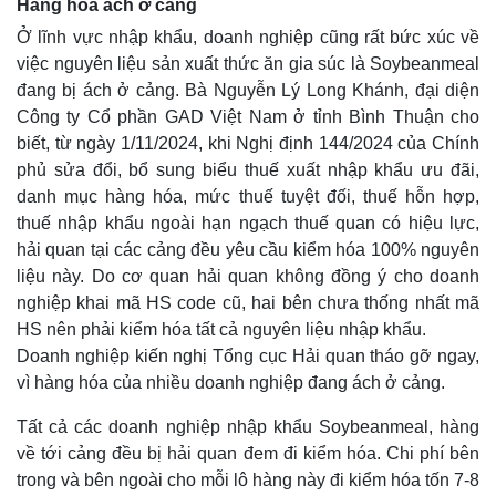
Hàng hóa ách ở cảng
Ở lĩnh vực nhập khẩu, doanh nghiệp cũng rất bức xúc về
việc nguyên liệu sản xuất thức ăn gia súc là Soybeanmeal
đang bị ách ở cảng. Bà Nguyễn Lý Long Khánh, đại diện
Công ty Cổ phần GAD Việt Nam ở tỉnh Bình Thuận cho
biết, từ ngày 1/11/2024, khi Nghị định 144/2024 của Chính
phủ sửa đổi, bổ sung biểu thuế xuất nhập khẩu ưu đãi,
danh mục hàng hóa, mức thuế tuyệt đối, thuế hỗn hợp,
thuế nhập khẩu ngoài hạn ngạch thuế quan có hiệu lực,
hải quan tại các cảng đều yêu cầu kiểm hóa 100% nguyên
liệu này. Do cơ quan hải quan không đồng ý cho doanh
nghiệp khai mã HS code cũ, hai bên chưa thống nhất mã
HS nên phải kiểm hóa tất cả nguyên liệu nhập khẩu.
Doanh nghiệp kiến nghị Tổng cục Hải quan tháo gỡ ngay,
vì hàng hóa của nhiều doanh nghiệp đang ách ở cảng.
Pháp luật
Quân sự - Quốc phòng
Tất cả các doanh nghiệp nhập khẩu Soybeanmeal, hàng
Vụ án
Vũ khí
Tin nóng
Việt Nam
về tới cảng đều bị hải quan đem đi kiểm hóa. Chi phí bên
Tư vấn luật
Phân tích
trong và bên ngoài cho mỗi lô hàng này đi kiểm hóa tốn 7-8