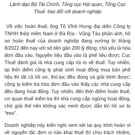
Lãnh đạo Bộ Tài Chính, Tổng cục Hải quan, Tổng Cục
Thuế trao đổi với doanh nghiệp
Về việc hoàn thuế, ông Tô Vĩnh Hưng đại diện Công ty
TNHH thép miền Nam ở Bà Rịa - Vũng Tàu phản ánh, hồ
Thế giới
Multimedia
sơ hoàn thuế của doanh nghiệp đang vướng từ tháng
Quan sát
Video
8/2022 đến nay với số tiền gần 200 tỷ đồng, chủ yếu là hóa
Cuộc sống đó đây
Ảnh
đơn đầu vào. Nguyên liệu đầu vào là phế liệu được Cục
Hồ sơ
E-Magazine
Infographic
Thuế đánh giá là nhà cung cấp rủi ro về thuế. Tuy nhiên,
tại thời điểm công ty phát sinh hoạt động mua bán phế
liệu thì tất cả hồ sơ, thủ tục đều đúng và giải trình được;
công ty kiểm tra hóa đơn đầu vào thấy các nhà cung cấp
đều đang hoạt động. Tuy nhiên, đến thời điểm hoàn thuế,
cơ quan thuế kiểm tra thì nhà cung cấp ngừng hoạt động,
chờ giải thể nên không xác minh được dẫn tới hồ sơ bị
“treo”.
Doanh nghiệp này kiến nghị xem xét lại quy trình hoàn vì
về nguyên tắc đơn vị nào khai thuế thì chịu trách nhiệm,