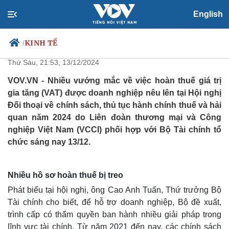
English
Hoàn thuế giá trị gia tăng tiếp
tục “nóng”
KINH TẾ
/
Thứ Sáu, 21:53, 13/12/2024
VOV.VN - Nhiều vướng mắc về việc hoàn thuế giá trị
gia tăng (VAT) được doanh nghiệp nêu lên tại Hội nghị
Chính trị
Xã hội
Đối thoại về chính sách, thủ tục hành chính thuế và hải
Đảng
Tin 24h
quan năm 2024 do Liên đoàn thương mại và Công
Tổ chức nhân sự
Dự báo thời tiết
nghiệp Việt Nam (VCCI) phối hợp với Bộ Tài chính tổ
Quốc hội
Giáo dục
chức sáng nay 13/12.
Nhận diện sự thật
Dấu ấn VOV
Việc làm
Biển đảo
Nhiều hồ sơ hoàn thuế bị treo
Phát biểu tại hội nghị, ông Cao Anh Tuấn, Thứ trưởng Bộ
Tài chính cho biết, để hỗ trợ doanh nghiệp, Bộ đề xuất,
trình cấp có thẩm quyền ban hành nhiều giải pháp trong
lĩnh vực tài chính. Từ năm 2021 đến nay, các chính sách