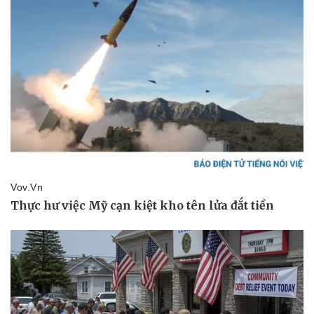
Doanh nghiệp
Công nghệ
Thông tin doanh nghiệp
Sành điệu
Doanh nghiệp 24h
Tin Công nghệ
Doanh nhân
Trải nghiệm
Vì cộng đồng
Chuyển đổi số