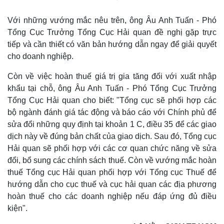
Với những vướng mắc nêu trên, ông Âu Anh Tuấn - Phó
Tổng Cục Trưởng Tổng Cục Hải quan đề nghị gặp trực
tiếp và cần thiết có văn bản hướng dẫn ngay để giải quyết
cho doanh nghiệp.
Còn về việc hoàn thuế giá trị gia tăng đối với xuất nhập
khẩu tại chỗ, ông Âu Anh Tuấn - Phó Tổng Cục Trưởng
Tổng Cục Hải quan cho biết: "Tổng cục sẽ phối hợp các
bộ ngành đánh giá tác động và báo cáo với Chính phủ để
Thể thao
Ô tô - Xe máy
sửa đổi những quy định tại khoản 1 C, điều 35 để các giao
Bóng đá
Ô tô
dịch này về đúng bản chất của giao dịch. Sau đó, Tổng cục
Lịch thi đấu bóng đá
Xe máy
Thế giới thể thao
Tư vấn
Hải quan sẽ phối hợp với các cơ quan chức năng về sửa
eSports
đổi, bổ sung các chính sách thuế. Còn về vướng mắc hoàn
Hậu trường
thuế Tổng cục Hải quan phối hợp với Tổng cục Thuế để
hướng dẫn cho cục thuế và cục hải quan các địa phương
hoàn thuế cho các doanh nghiệp nếu đáp ứng đủ điều
kiện".