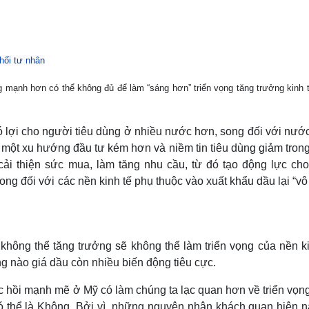
Lịch thi đấu bóng đá
Xe máy
Thế giới thể thao
Tư vấn
eSports
V
Hậu trường
hối tư nhân
Văn hóa
Giải trí
D
 mạnh hơn có thể không đủ để làm “sáng hơn” triển vọng tăng trưởng kinh t
Sân khấu - Điện ảnh
Nghệ sĩ
Văn học
Thời trang
Âm nhạc
Sao Việt
c
ó lợi cho người tiêu dùng ở nhiều nước hơn, song đối với nướ
Di sản
n một xu hướng đầu tư kém hơn và niềm tin tiêu dùng giảm tron
cải thiện sức mua, làm tăng nhu cầu, từ đó tạo động lực cho
ong đối với các nền kinh tế phụ thuộc vào xuất khẩu dầu lại “v
 không thể tăng trưởng sẽ không thể làm triển vọng của nền ki
ng nào giá dầu còn nhiều biến động tiêu cực.
c hồi mạnh mẽ ở Mỹ có làm chúng ta lạc quan hơn về triển vọn
 có thể là Không. Bởi vì, những nguyên nhân khách quan hiện n