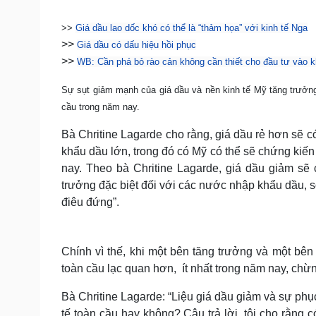
Tin nóng
Việt Nam
Tư vấn luật
Phân tích
>>
Giá dầu lao dốc khó có thể là “thảm họa” với kinh tế Nga
>>
Giá dầu có dấu hiệu hồi phục
>>
WB: Cần phá bỏ rào cản không cần thiết cho đầu tư vào k
Sức khỏe
Đời sống
Sự sụt giảm mạnh của giá dầu và nền kinh tế Mỹ tăng trưởng
Dinh dưỡng - món ngon
Nhà đẹp
cầu trong năm nay.
Cây thuốc
Blog
Sản phụ khoa
Tình yêu - Gia đình
Bà Chritine Lagarde cho rằng, giá dầu rẻ hơn sẽ c
Nhi khoa
khẩu dầu lớn, trong đó có Mỹ có thể sẽ chứng kiế
Nam khoa
nay. Theo bà Chritine Lagarde, giá dầu giảm sẽ 
Làm đẹp - giảm cân
Phòng mạch online
trưởng đặc biệt đối với các nước nhập khẩu dầu, s
Ăn sạch sống khỏe
điêu đứng”.
Cải chính
Chính vì thế, khi một bên tăng trưởng và một bên
toàn cầu lạc quan hơn, ít nhất trong năm nay, chừ
Bà Chritine Lagarde: “Liệu giá dầu giảm và sự phụ
tế toàn cầu hay không? Câu trả lời, tôi cho rằng