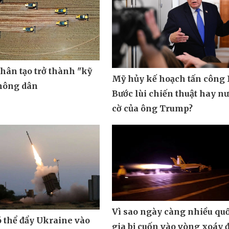
nhân tạo trở thành "kỹ
Mỹ hủy kế hoạch tấn công 
 nông dân
Bước lùi chiến thuật hay n
cờ của ông Trump?
Vì sao ngày càng nhiều qu
ó thể đẩy Ukraine vào
gia bị cuốn vào vòng xoáy 