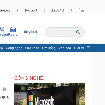
ສາລາວ
/
Русский
/
Español
/
ไทย
English
dcast
Radio
ệp
Công nghệ
Sức khỏe
Đời sống
Văn hóa
Giải trí
inh tế
Thị trường
ất động sản
Giá vàng
hởi nghiệp
Tiêu dùng
Tỷ giá
CÔNG NGHỆ
Chứng khoán
Giá cà phê
oanh nghiệp
Công nghệ
m qua
hông tin doanh nghiệp
Sành điệu