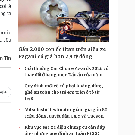
coi là
ng ta
 nước
c tiêu
Gần 2.000 con ốc titan trên siêu xe
Pagani có giá hơn 2,9 tỷ đồng
m Tin
Giải thưởng Car Choice Awards 2026 có
thay đổi ở hạng mục Dấu ấn của năm
Quy định mới về xử phạt không dùng
gle
ghế an toàn cho trẻ em trên ô tô từ
15/8
Mitsubishi Destinator giảm giá gần 80
triệu đồng, quyết đấu CX-5 và Tucson
Khu vực sạc xe điện chung cư cần đáp
ứng những quy định an toàn PCCC