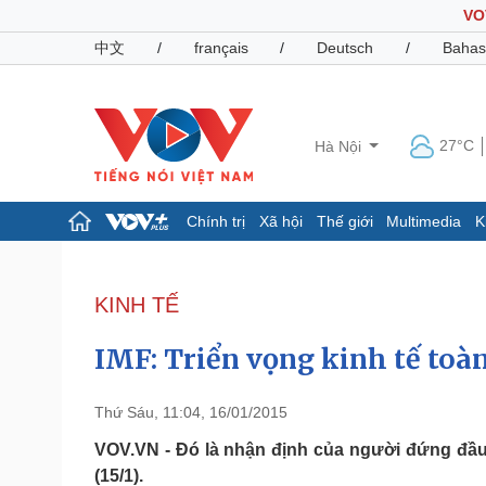
VO
中文
/
français
/
Deutsch
/
Bahas
27°C
Hà Nội
Chính trị
Xã hội
Thế giới
Multimedia
K
Chính trị
Xã hội
Đảng
Tin 24h
KINH TẾ
Tổ chức nhân sự
Dự báo thời tiết
Quốc hội
Giáo dục
IMF: Triển vọng kinh tế toàn
Nhận diện sự thật
Dấu ấn VOV
Việc làm
Biển đảo
Thứ Sáu, 11:04, 16/01/2015
Pháp luật
Quân sự - Quốc phòng
VOV.VN - Đó là nhận định của người đứng đầu 
(15/1).
Vụ án
Vũ khí