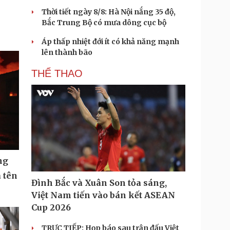
Thời tiết ngày 8/8: Hà Nội nắng 35 độ,
Bắc Trung Bộ có mưa dông cục bộ
Áp thấp nhiệt đới ít có khả năng mạnh
lên thành bão
THỂ THAO
ng
 tên
Đình Bắc và Xuân Son tỏa sáng,
Việt Nam tiến vào bán kết ASEAN
Cup 2026
TRỰC TIẾP: Họp báo sau trận đấu Việt