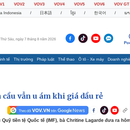
V1
VOV2
VOV3
VOV4
VOV5
VOV6
VOV GT
a Indonesia
/
日本語
/
ខ្មែរ
/
한국어
/
ພາ
Thứ Sáu, ngày 7 tháng 8 năm 2026
Po
inh tế
Thị trường
Pháp luật
Thể thao
Ô tô - Xe máy
Doanh nghi
Thế giới
Multimedia
K
Quan sát
Video
B
Cuộc sống đó đây
Ảnh
K
Hồ sơ
E-Magazine
 cầu vẫn u ám khi giá dầu rẻ
Infographic
Thể thao
Ô tô - Xe máy
D
Quỹ tiền tệ Quốc tế (IMF), bà Chritine Lagarde đưa ra hô
Bóng đá
Ô tô
T