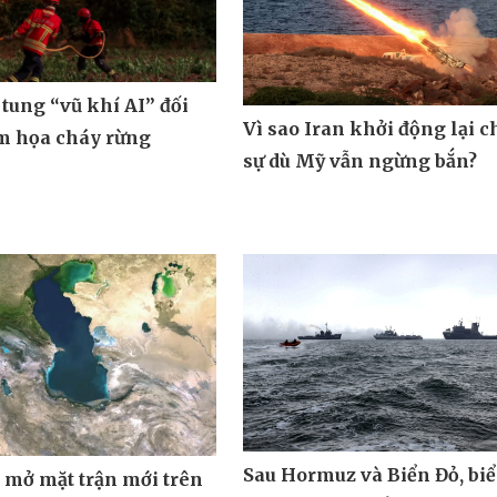
tung “vũ khí AI” đối
Vì sao Iran khởi động lại c
m họa cháy rừng
sự dù Mỹ vẫn ngừng bắn?
Sau Hormuz và Biển Đỏ, bi
 mở mặt trận mới trên