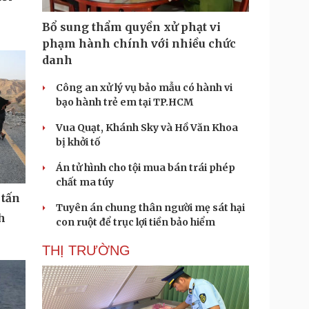
Bổ sung thẩm quyền xử phạt vi
phạm hành chính với nhiều chức
danh
Công an xử lý vụ bảo mẫu có hành vi
bạo hành trẻ em tại TP.HCM
Vua Quạt, Khánh Sky và Hồ Văn Khoa
bị khởi tố
Án tử hình cho tội mua bán trái phép
chất ma túy
 tấn
Tuyên án chung thân người mẹ sát hại
h
con ruột để trục lợi tiền bảo hiểm
THỊ TRƯỜNG