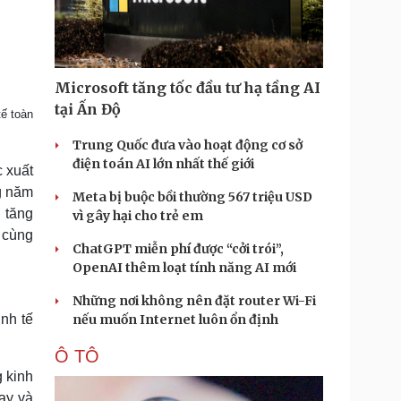
Doanh nghiệp 24h
Tin Công nghệ
Doanh nhân
Trải nghiệm
ì cộng đồng
Chuyển đổi số
Microsoft tăng tốc đầu tư hạ tầng AI
u lịch
Podcast
tại Ấn Độ
ế toàn
Tư vấn
Câu chuyện thời sự
Săn Tour
Đọc truyện đêm khuya
Trung Quốc đưa vào hoạt động cơ sở
heck-in
Cửa sổ tình yêu
điện toán AI lớn nhất thế giới
c xuất
Kể chuyện cho bé
g năm
Meta bị buộc bồi thường 567 triệu USD
Hạt giống tâm hồn
 tăng
vì gây hại cho trẻ em
ô cùng
ChatGPT miễn phí được “cởi trói”,
OpenAI thêm loạt tính năng AI mới
Những nơi không nên đặt router Wi-Fi
nh tế
nếu muốn Internet luôn ổn định
Ô TÔ
g kinh
ay và