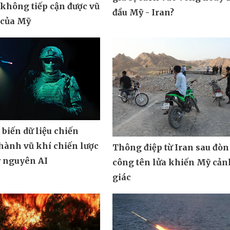
 không tiếp cận được vũ
đầu Mỹ - Iran?
 của Mỹ
biến dữ liệu chiến
hành vũ khí chiến lược
Thông điệp từ Iran sau đòn
ỷ nguyên AI
công tên lửa khiến Mỹ cản
giác