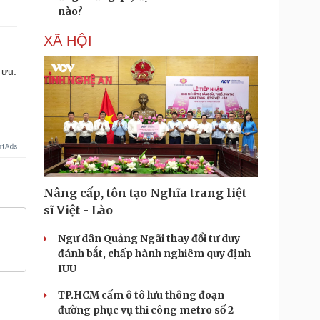
nào?
XÃ HỘI
 ưu.
Nâng cấp, tôn tạo Nghĩa trang liệt
sĩ Việt - Lào
Ngư dân Quảng Ngãi thay đổi tư duy
đánh bắt, chấp hành nghiêm quy định
IUU
TP.HCM cấm ô tô lưu thông đoạn
đường phục vụ thi công metro số 2