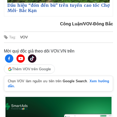
Dấu hiệu “đón đền bù” trên tuyến cao tốc Chợ
Mới- Bắc Kạn
Công Luận/VOV-Đông Bắc
Tag:
VOV
Thế giới
Multimedia
Quan sát
Video
Mời quý độc giả theo dõi VOV.VN trên
Cuộc sống đó đây
Ảnh
Hồ sơ
E-Magazine
Infographic
Thêm VOV trên Google
Chọn VOV làm nguồn ưu tiên trên
Google Search
.
Xem hướng
dẫn.