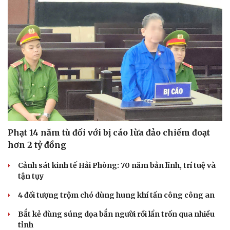
Văn hóa
Giải trí
Phạt 14 năm tù đối với bị cáo lừa đảo chiếm đoạt
Sân khấu - Điện ảnh
Nghệ sĩ
hơn 2 tỷ đồng
Văn học
Thời trang
Âm nhạc
Sao Việt
Cảnh sát kinh tế Hải Phòng: 70 năm bản lĩnh, trí tuệ và
Di sản
tận tụy
4 đối tượng trộm chó dùng hung khí tấn công công an
Bắt kẻ dùng súng dọa bắn người rồi lẩn trốn qua nhiều
tỉnh