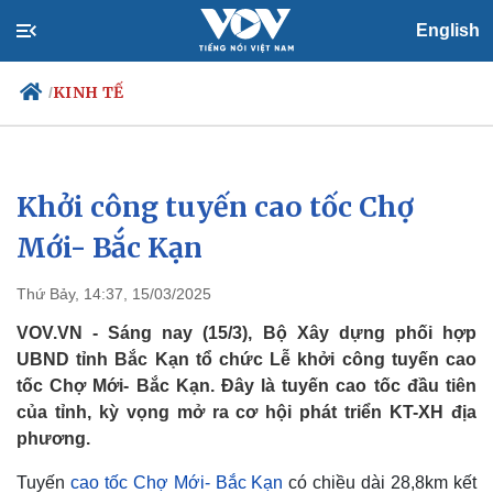
English
KINH TẾ
/
Khởi công tuyến cao tốc Chợ
Chính trị
Xã hội
Đảng
Tin 24h
Mới- Bắc Kạn
Tổ chức nhân sự
Dự báo thời tiết
Quốc hội
Giáo dục
Thứ Bảy, 14:37, 15/03/2025
Nhận diện sự thật
Dấu ấn VOV
Việc làm
VOV.VN - Sáng nay (15/3), Bộ Xây dựng phối hợp
Biển đảo
UBND tỉnh Bắc Kạn tổ chức Lễ khởi công tuyến cao
tốc Chợ Mới- Bắc Kạn. Đây là tuyến cao tốc đầu tiên
của tỉnh, kỳ vọng mở ra cơ hội phát triển KT-XH địa
phương.
Tuyến
cao tốc Chợ Mới- Bắc Kạn
có chiều dài 28,8km kết