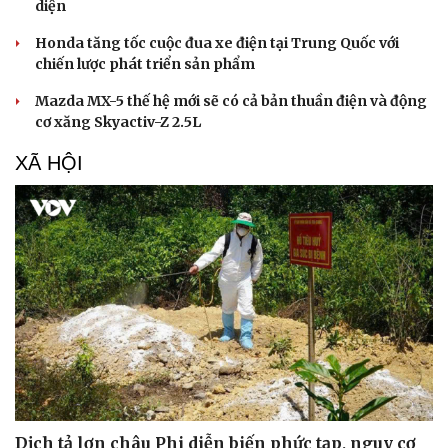
diện
Honda tăng tốc cuộc đua xe điện tại Trung Quốc với
chiến lược phát triển sản phẩm
Mazda MX-5 thế hệ mới sẽ có cả bản thuần điện và động
cơ xăng Skyactiv-Z 2.5L
XÃ HỘI
Sức khỏe
Đời sống
Dinh dưỡng - món ngon
Nhà đẹp
Cây thuốc
Blog
Sản phụ khoa
Tình yêu - Gia đình
Nhi khoa
Nam khoa
Làm đẹp - giảm cân
Phòng mạch online
Ăn sạch sống khỏe
Dịch tả lợn châu Phi diễn biến phức tạp, nguy cơ