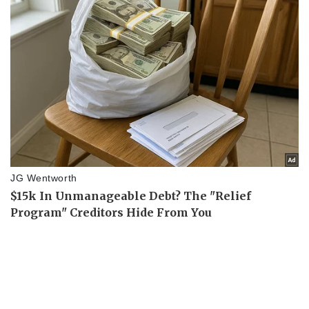
Kinh tế
Thị trường
Bất động sản
Giá vàng
Khởi nghiệp
Tiêu dùng
Tỷ giá
Chứng khoán
Giá cà phê