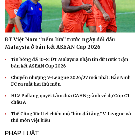
ĐT Việt Nam “nếm lửa” trước ngày đối đầu
Malaysia ở bán kết ASEAN Cup 2026
Tin bóng đá 10-8: ĐT Malaysia nhận tin dữ trước trận
bán kết ASEAN Cup 2026
Chuyển nhượng V-League 2026/27 mới nhất: Bắc Ninh
FC ra mắt hai thủ môn
HLV Polking quyết tâm đưa CAHN giành vé dự Cúp C1
châu Á
Thể Công Viettel chiêu mộ "hòn đá tảng" V-League và
thủ môn Việt kiều
PHÁP LUẬT