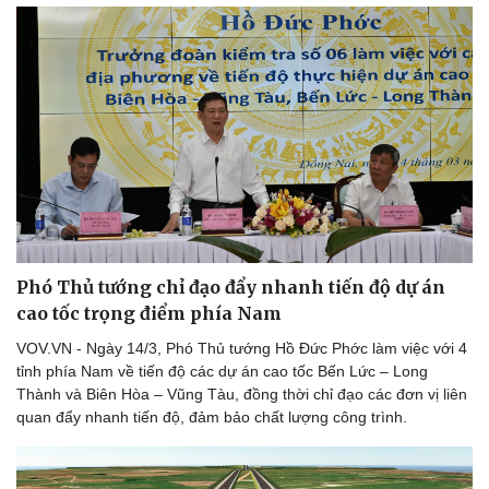
Phó Thủ tướng chỉ đạo đẩy nhanh tiến độ dự án
cao tốc trọng điểm phía Nam
VOV.VN - Ngày 14/3, Phó Thủ tướng Hồ Đức Phớc làm việc với 4
tỉnh phía Nam về tiến độ các dự án cao tốc Bến Lức – Long
Thành và Biên Hòa – Vũng Tàu, đồng thời chỉ đạo các đơn vị liên
Thể thao
Ô tô - Xe máy
quan đẩy nhanh tiến độ, đảm bảo chất lượng công trình.
Bóng đá
Ô tô
Lịch thi đấu bóng đá
Xe máy
Thế giới thể thao
Tư vấn