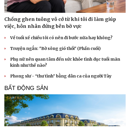
Chồng ghen tuông vô cớ từ khi tôi đi làm giúp
việc, hôn nhân đứng bên bờ vực
Về tuổi xế chiều tôi có nên đi bước nữa hay không?
Truyện ngắn: "Bờ sông gió thổi" (Phần cuối)
Phụ nữ nên quan tâm đến sức khỏe tình dục tuổi mãn
kinh như thế nào?
Phong slư - “thư tình” bằng dân ca của người Tày
BẤT ĐỘNG SẢN