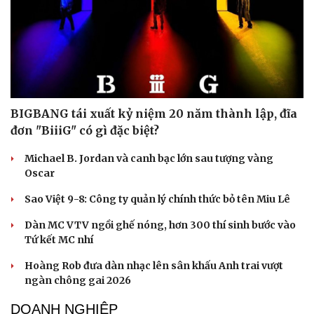
BIGBANG tái xuất kỷ niệm 20 năm thành lập, đĩa
đơn "BiiiG" có gì đặc biệt?
Michael B. Jordan và canh bạc lớn sau tượng vàng
Oscar
Sao Việt 9-8: Công ty quản lý chính thức bỏ tên Miu Lê
Dàn MC VTV ngồi ghế nóng, hơn 300 thí sinh bước vào
Tứ kết MC nhí
Hoàng Rob đưa dàn nhạc lên sân khấu Anh trai vượt
ngàn chông gai 2026
DOANH NGHIỆP