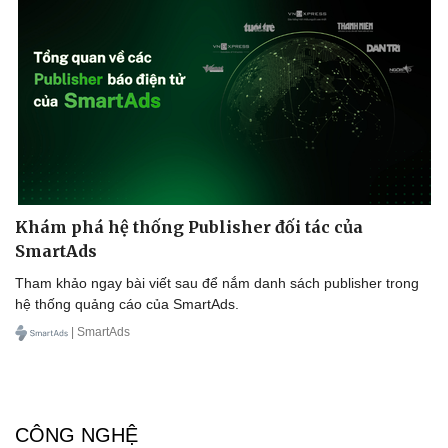
Khám phá hệ thống Publisher đối tác của
SmartAds
Tham khảo ngay bài viết sau để nắm danh sách publisher trong
hệ thống quảng cáo của SmartAds.
Doanh nghiệp
Công nghệ
| SmartAds
Thông tin doanh nghiệp
Sành điệu
Doanh nghiệp 24h
Tin Công nghệ
Doanh nhân
Trải nghiệm
Vì cộng đồng
Chuyển đổi số
CÔNG NGHỆ