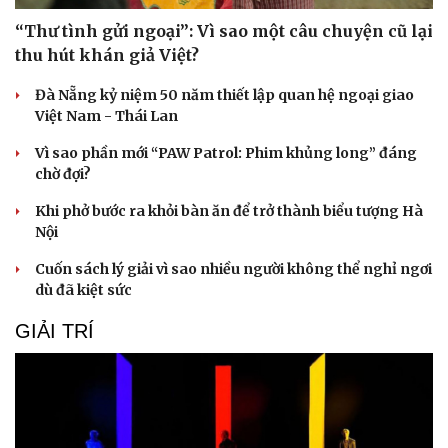
“Thư tình gửi ngoại”: Vì sao một câu chuyện cũ lại
thu hút khán giả Việt?
Đà Nẵng kỷ niệm 50 năm thiết lập quan hệ ngoại giao
Việt Nam - Thái Lan
Vì sao phần mới “PAW Patrol: Phim khủng long” đáng
Du lịch
Podcast
chờ đợi?
Tư vấn
Câu chuyện thời sự
Khi phở bước ra khỏi bàn ăn để trở thành biểu tượng Hà
Săn Tour
Đọc truyện đêm khuya
Nội
check-in
Cửa sổ tình yêu
Kể chuyện cho bé
Cuốn sách lý giải vì sao nhiều người không thể nghỉ ngơi
Hạt giống tâm hồn
dù đã kiệt sức
GIẢI TRÍ