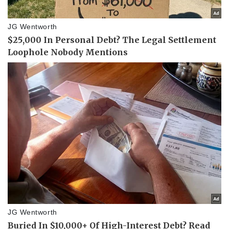
Pháp luật
Quân sự - Quốc phòng
Vụ án
Vũ khí
Tin nóng
Việt Nam
Tư vấn luật
Phân tích