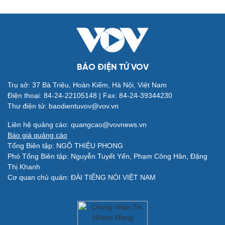
BÁO ĐIỆN TỬ VOV
Trụ sở: 37 Bà Triệu, Hoàn Kiếm, Hà Nội, Việt Nam
Điện thoại: 84-24-22105148 | Fax: 84-24-39344230
Thư điện tử: baodientuvov@vov.vn
Quân sự - Quốc phòng
Vũ khí
Liên hệ quảng cáo: quangcao@vovnews.vn
Việt Nam
Báo giá quảng cáo
Phân tích
Tổng Biên tập: NGÔ THIỆU PHONG
Phó Tổng Biên tập: Nguyễn Tuyết Yến, Phạm Công Hân, Đặng
Thị Khanh
Cơ quan chủ quản: ĐÀI TIẾNG NÓI VIỆT NAM