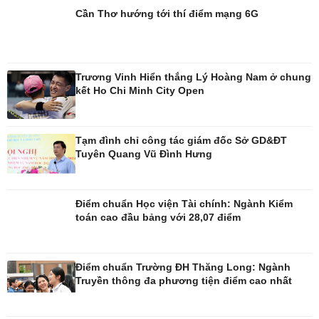
Cần Thơ hướng tới thí điểm mạng 6G
Đời sống
Văn hóa
Nhà đẹp
Sân khấu - Điện ảnh
Trương Vinh Hiển thắng Lý Hoàng Nam ở chung
Tình yêu - Gia đình
Văn học
kết Ho Chi Minh City Open
Blog
Âm nhạc
Di sản
Tạm đình chỉ công tác giám đốc Sở GD&ĐT
Tuyên Quang Vũ Đình Hưng
Điểm chuẩn Học viện Tài chính: Ngành Kiểm
toán cao đầu bảng với 28,07 điểm
Điểm chuẩn Trường ĐH Thăng Long: Ngành
Truyền thông đa phương tiện điểm cao nhất