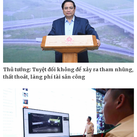
Thủ tướng: Tuyệt đối không để xảy ra tham nhũng,
thất thoát, lãng phí tài sản công
Ô tô - Xe máy
Doanh nghiệp
Ô tô
Thông tin doanh nghiệp
Xe máy
Doanh nghiệp 24h
Tư vấn
Doanh nhân
Vì cộng đồng