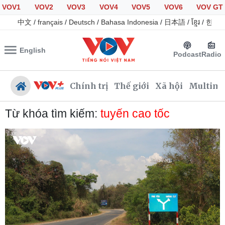
VOV1
VOV2
VOV3
VOV4
VOV5
VOV6
VOV GT
中文
/
français
/
Deutsch
/
Bahasa Indonesia
/
日本語
/
ខ្មែរ
/
한국
English
Podcast
Radio
Chính trị
Thế giới
Xã hội
Multime
Từ khóa tìm kiếm:
tuyến cao tốc
Chính trị
Xã hội
Đảng
Tin 24h
Tổ chức nhân sự
Giáo dục
Quốc hội
Dự báo thời tiết
Nhận diện sự thật
Dấu ấn VOV
Việc làm
Biển đảo