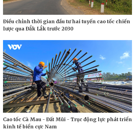
Điều chỉnh thời gian đầu tư hai tuyến cao tốc chiến
lược qua Đắk Lắk trước 2030
Cao tốc Cà Mau - Đất Mũi - Trục động lực phát triển
Thế giới
Multimedia
kinh tế biển cực Nam
Quan sát
Ảnh