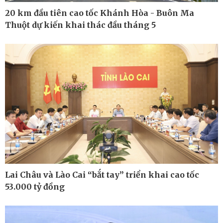
20 km đầu tiên cao tốc Khánh Hòa - Buôn Ma
Thuột dự kiến khai thác đầu tháng 5
Pháp luật
Thể thao
Vụ án
Pickleball
Tin nóng
Bóng đá quốc tế
Tư vấn luật
Bóng đá Việt Nam
Thế giới thể thao
Lịch thi đấu bóng đá
eSports
Hậu trường
Lai Châu và Lào Cai “bắt tay” triển khai cao tốc
53.000 tỷ đồng