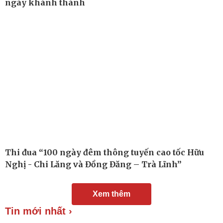
ngày khánh thành
Chuyển đổi số
Nhi khoa
Nam khoa
Làm đẹp - giảm cân
Phòng mạch online
Ăn sạch sống khỏe
Thi đua “100 ngày đêm thông tuyến cao tốc Hữu
Nghị - Chi Lăng và Đồng Đăng – Trà Lĩnh”
Xem thêm
Tin mới nhất ›