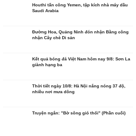
Houthi tấn công Yemen, tập kích nhà máy dầu
Saudi Arabia
Đường Hoa, Quảng Ninh đón nhận Bằng công
nhận Cây chè Di sản
Giải trí
Du lịch
Nghệ sĩ
Tư vấn
Kết quả bóng đá Việt Nam hôm nay 9/8: Sơn La
Thời trang
Săn Tour
giành hạng ba
Sao Việt
check-in
Thời tiết ngày 10/8: Hà Nội nắng nóng 37 độ,
nhiều nơi mưa dông
Truyện ngắn: "Bờ sông gió thổi" (Phần cuối)