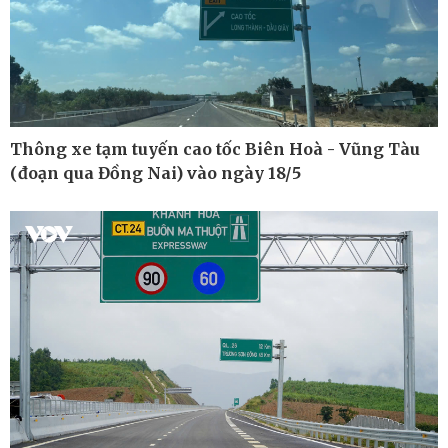
Kinh tế
Thị trường
Bất động sản
Giá vàng
Khởi nghiệp
Tiêu dùng
Tỷ giá
Chứng khoán
Thông xe tạm tuyến cao tốc Biên Hoà - Vũng Tàu
Giá cà phê
(đoạn qua Đồng Nai) vào ngày 18/5