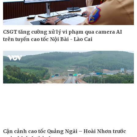
CSGT tăng cường xử lý vi phạm qua camera AI
trên tuyến cao tốc Nội Bài - Lào Cai
Công nghệ
Sức khỏe
Sành điệu
Dinh dưỡng - món ngon
Tin Công nghệ
Cây thuốc
Cận cảnh cao tốc Quảng Ngãi – Hoài Nhơn trước
Trải nghiệm
Sản phụ khoa