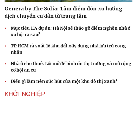
Genera by The Solia: Tâm điểm đón xu hướng
dịch chuyển cư dân từ trung tâm
Mục tiêu 114 dự án: Hà Nội sẽ tháo gỡ điểm nghẽn nhà ở
xã hội ra sao?
TP.HCM rà soát 16 khu đất xây dựng nhà lưu trú công
nhân
Nhà ở cho thuê: Lối mở để bình ổn thị trường và mở rộng
cơ hội an cư
Điều gì làm nên sức hút của một khu đô thị xanh?
KHỞI NGHIỆP