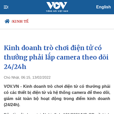
English
KINH TẾ
/
Kinh doanh trò chơi điện tử có
Chính trị
Xã hội
Đảng
Tin 24h
thưởng phải lắp camera theo dõi
Tổ chức nhân sự
Dự báo thời tiết
24/24h
Quốc hội
Giáo dục
Nhận diện sự thật
Dấu ấn VOV
Việc làm
Chủ Nhật, 06:15, 13/02/2022
Biển đảo
VOV.VN - Kinh doanh trò chơi điện tử có thưởng phải
có các thiết bị điện tử và hệ thống camera để theo dõi,
giám sát toàn bộ hoạt động trong điểm kinh doanh
(24/24h).