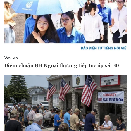
Kinh tế
Thị trường
Bất động sản
Giá vàng
Khởi nghiệp
Tiêu dùng
Tỷ giá
Chứng khoán
Giá cà phê