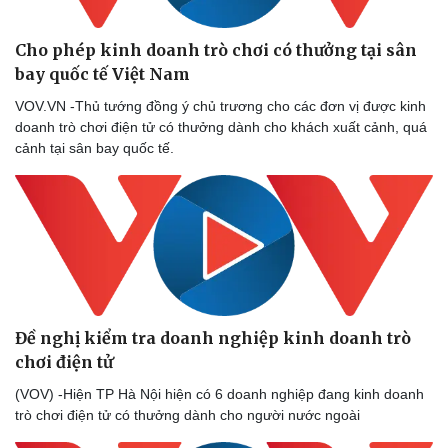
Cho phép kinh doanh trò chơi có thưởng tại sân
bay quốc tế Việt Nam
VOV.VN -Thủ tướng đồng ý chủ trương cho các đơn vị được kinh
doanh trò chơi điện tử có thưởng dành cho khách xuất cảnh, quá
cảnh tại sân bay quốc tế.
Thể thao
Ô tô - Xe máy
Đề nghị kiểm tra doanh nghiệp kinh doanh trò
Bóng đá
Ô tô
chơi điện tử
Lịch thi đấu bóng đá
Xe máy
Thế giới thể thao
Tư vấn
(VOV) -Hiện TP Hà Nội hiện có 6 doanh nghiệp đang kinh doanh
eSports
trò chơi điện tử có thưởng dành cho người nước ngoài
Hậu trường