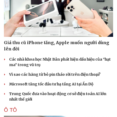
Giá thu cũ iPhone tăng, Apple muốn người dùng
lên đời
Các nhà khoa học Nhật Bản phát hiện dấu hiệu của “hạt
ma” trong vũ trụ
Doanh nghiệp
Công nghệ
Thông tin doanh nghiệp
Sành điệu
Vì sao các hãng từ bỏ pin tháo rời trên điện thoại?
Doanh nghiệp 24h
Tin Công nghệ
Microsoft tăng tốc đầu tư hạ tầng AI tại Ấn Độ
Doanh nhân
Trải nghiệm
Vì cộng đồng
Chuyển đổi số
Trung Quốc đưa vào hoạt động cơ sở điện toán AI lớn
nhất thế giới
Ô TÔ