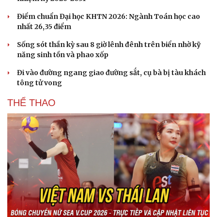
Điểm chuẩn Đại học KHTN 2026: Ngành Toán học cao
nhất 26,35 điểm
Sống sót thần kỳ sau 8 giờ lênh đênh trên biển nhờ kỹ
năng sinh tồn và phao xốp
Đi vào đường ngang giao đường sắt, cụ bà bị tàu khách
Sức khỏe
Đời sống
tông tử vong
Dinh dưỡng - món ngon
Nhà đẹp
THỂ THAO
Cây thuốc
Blog
Sản phụ khoa
Tình yêu - Gia đình
Nhi khoa
Nam khoa
Làm đẹp - giảm cân
Phòng mạch online
Ăn sạch sống khỏe