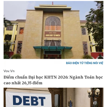
Vụ án
Vũ khí
Tin nóng
Việt Nam
Tư vấn luật
Phân tích