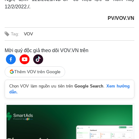
12/2/2022./.
PV/VOV.VN
Tag:
VOV
Thế giới
Multimedia
Mời quý độc giả theo dõi VOV.VN trên
Quan sát
Video
Cuộc sống đó đây
Ảnh
Hồ sơ
E-Magazine
Thêm VOV trên Google
Infographic
Chọn VOV làm nguồn ưu tiên trên
Google Search
.
Xem hướng
dẫn.