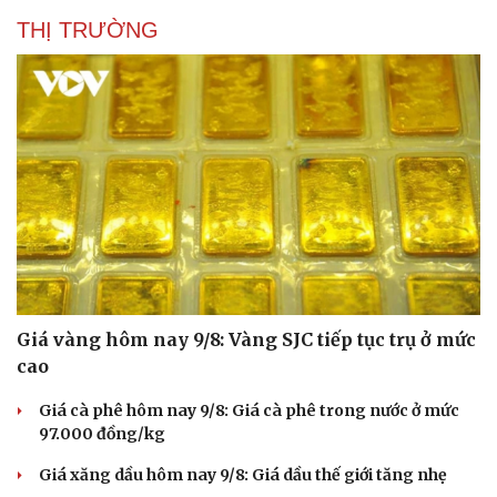
THỊ TRƯỜNG
Văn hóa
Giải trí
Sân khấu - Điện ảnh
Nghệ sĩ
Văn học
Thời trang
Âm nhạc
Sao Việt
Di sản
Giá vàng hôm nay 9/8: Vàng SJC tiếp tục trụ ở mức
cao
Giá cà phê hôm nay 9/8: Giá cà phê trong nước ở mức
97.000 đồng/kg
Giá xăng dầu hôm nay 9/8: Giá dầu thế giới tăng nhẹ