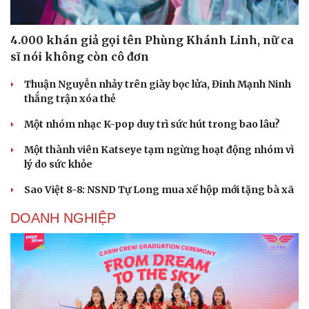
4.000 khán giả gọi tên Phùng Khánh Linh, nữ ca
Du lịch
Podcast
sĩ nói không còn cô đơn
Tư vấn
Câu chuyện thời sự
Săn Tour
Đọc truyện đêm khuya
Thuận Nguyễn nhảy trên giày bọc lửa, Đinh Mạnh Ninh
check-in
Cửa sổ tình yêu
thắng trận xóa thẻ
Kể chuyện cho bé
Một nhóm nhạc K-pop duy trì sức hút trong bao lâu?
Hạt giống tâm hồn
Một thành viên Katseye tạm ngừng hoạt động nhóm vì
lý do sức khỏe
Sao Việt 8-8: NSND Tự Long mua xế hộp mới tặng bà xã
DOANH NGHIỆP