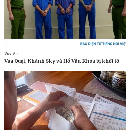
Doanh nghiệp
Công nghệ
Thông tin doanh nghiệp
Sành điệu
Doanh nghiệp 24h
Tin Công nghệ
Doanh nhân
Trải nghiệm
Vì cộng đồng
Chuyển đổi số