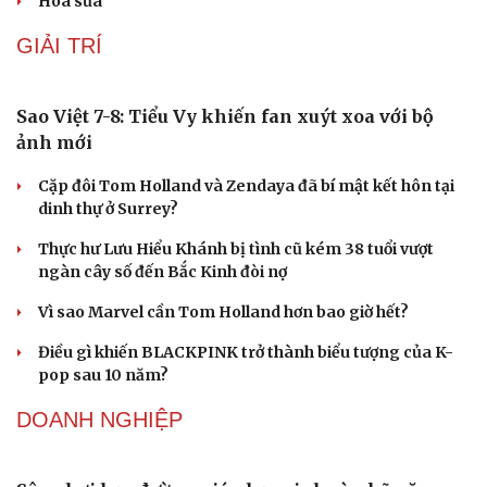
“Chạm Việt Nam 2026”: Cùng thế hệ trẻ nuôi
dưỡng văn hóa Việt trên không gian số
Hiệu sách cũ, không gian sáng tạo mang nhiều giá trị
cần gìn giữ
Đắk Lắk yêu cầu chuyển hóa giá trị văn hóa thành động
lực tăng trưởng
Đoàn học sinh Việt Nam xuất sắc giành 8 HCV tại cuộc
thi Lễ hội Âm nhạc quốc tế
Hoa sữa