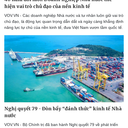
hiện vai trò chủ đạo của nền kinh tế
VOV.VN - Các doanh nghiệp Nhà nước và tư nhân luôn giữ vai trò
chủ đạo, là động lực quan trọng dẫn dắt và ngày càng khẳng định
năng lực tự chủ của nền kinh tế, đưa Việt Nam vươn tầm quốc tế.
Sức khỏe
Đời sống
Dinh dưỡng - món ngon
Nhà đẹp
Cây thuốc
Blog
Sản phụ khoa
Tình yêu - Gia đình
Nhi khoa
Nam khoa
Làm đẹp - giảm cân
Phòng mạch online
Ăn sạch sống khỏe
Nghị quyết 79 - Đòn bẩy “đánh thức” kinh tế Nhà
nước
VOV.VN - Bộ Chính trị đã ban hành Nghị quyết 79 về phát triển