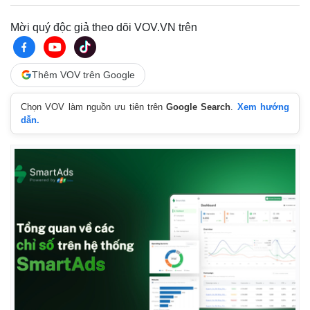
Vụ án
Vũ khí
Tin nóng
Việt Nam
Mời quý độc giả theo dõi VOV.VN trên
Tư vấn luật
Phân tích
Thêm VOV trên Google
Chọn VOV làm nguồn ưu tiên trên
Google Search
.
Xem hướng
dẫn.