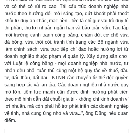
và có thể có rủi ro cao. Tái cấu trúc doanh nghiệp nhà
nước theo hướng đổi mới sáng tạo, dứt khoát phải thoát
khỏi tư duy ăn chắc, mặc bền - tức là chỉ giữ vai trò duy trì
thị phần, thu lợi nhuận ngắn hạn và bảo toàn vốn. Tạo lập
môi trường cạnh tranh công bằng, chấm dứt cơ chế vừa
đá bóng, vừa thổi còi, tránh tình trạng các Bộ ngành vừa
làm chính sách, vừa trực tiếp chỉ đạo hoặc hưởng lợi từ
doanh nghiệp thuộc phạm vi quản lý. Xây dựng sân chơi
với Luật lệ công bằng - mọi doanh nghiệp nhà nước, tư
nhân đều phải tuân thủ cùng một hệ quy tắc về thuế, đầu
tư, đấu thầu, đất đai... KTNN cần chuyển từ thế độc quyền
sang hợp tác và lan tỏa. Các doanh nghiệp nhà nước quy
mô lớn, tiềm lực mạnh cần được định hướng phát triển
theo mô hình dẫn dắt chuỗi giá trị - không chỉ kinh doanh vì
lợi nhuận, mà còn phải hỗ trợ phát triển các doanh nghiệp
vệ tinh, nhà cung ứng nhỏ và vừa...”, ông Dũng nêu quan
điểm.