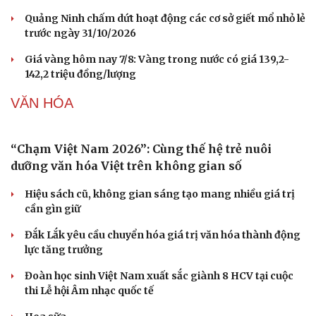
Buôn lậu, hàng giả diễn biến phức tạp, xử lý gần
68.000 vụ trong 6 tháng
Vì sao giá vàng thế giới tăng nhưng trong nước lại
giảm?
Giá bạc hôm nay: Giá bạc trong nước ở mức 61,9 triệu
đồng/kg
Quảng Ninh chấm dứt hoạt động các cơ sở giết mổ nhỏ lẻ
trước ngày 31/10/2026
Giá vàng hôm nay 7/8: Vàng trong nước có giá 139,2-
142,2 triệu đồng/lượng
VĂN HÓA