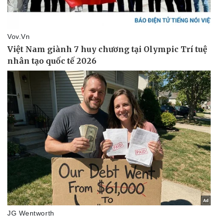
Thể thao
Ô tô - Xe máy
Bóng đá
Ô tô
Lịch thi đấu bóng đá
Xe máy
Thế giới thể thao
Tư vấn
eSports
Hậu trường