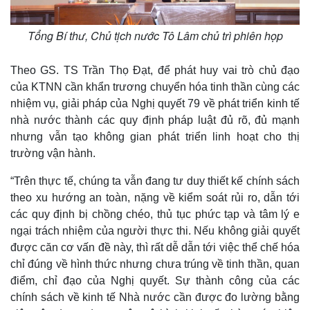
Tổng Bí thư, Chủ tịch nước Tô Lâm chủ trì phiên họp
Theo GS. TS Trần Thọ Đạt, để phát huy vai trò chủ đạo
của KTNN cần khẩn trương chuyển hóa tinh thần cùng các
nhiệm vụ, giải pháp của Nghị quyết 79 về phát triển kinh tế
nhà nước thành các quy định pháp luật đủ rõ, đủ mạnh
nhưng vẫn tạo không gian phát triển linh hoạt cho thị
trường vận hành.
“Trên thực tế, chúng ta vẫn đang tư duy thiết kế chính sách
theo xu hướng an toàn, nặng về kiểm soát rủi ro, dẫn tới
các quy định bị chồng chéo, thủ tục phức tạp và tâm lý e
ngại trách nhiệm của người thực thi. Nếu không giải quyết
Kinh tế
Thị trường
được căn cơ vấn đề này, thì rất dễ dẫn tới việc thể chế hóa
Bất động sản
Giá vàng
chỉ đúng về hình thức nhưng chưa trúng về tinh thần, quan
Khởi nghiệp
Tiêu dùng
điểm, chỉ đạo của Nghị quyết. Sự thành công của các
Tỷ giá
chính sách về kinh tế Nhà nước cần được đo lường bằng
Chứng khoán