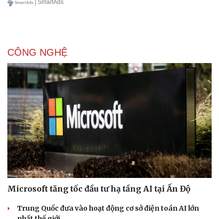
| SmartAds
CÔNG NGHỆ
Văn hóa
Giải trí
Sân khấu - Điện ảnh
Nghệ sĩ
Văn học
Thời trang
Âm nhạc
Sao Việt
Di sản
Microsoft tăng tốc đầu tư hạ tầng AI tại Ấn Độ
Trung Quốc đưa vào hoạt động cơ sở điện toán AI lớn
nhất thế giới