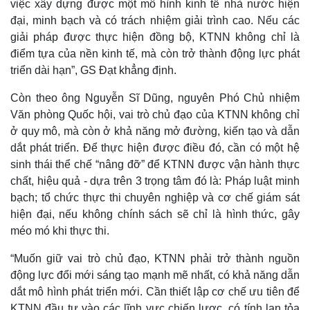
việc xây dựng được một mô hình kinh tế nhà nước hiện
Giá cà phê
đại, minh bạch và có trách nhiệm giải trình cao. Nếu các
giải pháp được thực hiện đồng bộ, KTNN không chỉ là
điểm tựa của nền kinh tế, mà còn trở thành động lực phát
triển dài hạn”, GS Đạt khẳng định.
Còn theo ông Nguyễn Sĩ Dũng, nguyên Phó Chủ nhiệm
Văn phòng Quốc hội, vai trò chủ đạo của KTNN không chỉ
ở quy mô, mà còn ở khả năng mở đường, kiến tạo và dẫn
dắt phát triển. Để thực hiện được điều đó, cần có một hệ
sinh thái thể chế “nâng đỡ” để KTNN được vận hành thực
chất, hiệu quả - dựa trên 3 trọng tâm đó là: Pháp luật minh
bạch; tổ chức thực thi chuyên nghiệp và cơ chế giám sát
hiện đại, nếu không chính sách sẽ chỉ là hình thức, gây
méo mó khi thực thi.
“Muốn giữ vai trò chủ đạo, KTNN phải trở thành nguồn
động lực đổi mới sáng tạo mạnh mẽ nhất, có khả năng dẫn
dắt mô hình phát triển mới. Cần thiết lập cơ chế ưu tiên để
KTNN đầu tư vào các lĩnh vực chiến lược, có tính lan tỏa