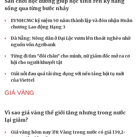
GIẢI TRÍ
Sao Việt 7-8: Tiểu Vy khiến fan xuýt xoa với bộ
ảnh mới
Cặp đôi Tom Holland và Zendaya đã bí mật kết hôn tại
dinh thự ở Surrey?
Thực hư Lưu Hiểu Khánh bị tình cũ kém 38 tuổi vượt
ngàn cây số đến Bắc Kinh đòi nợ