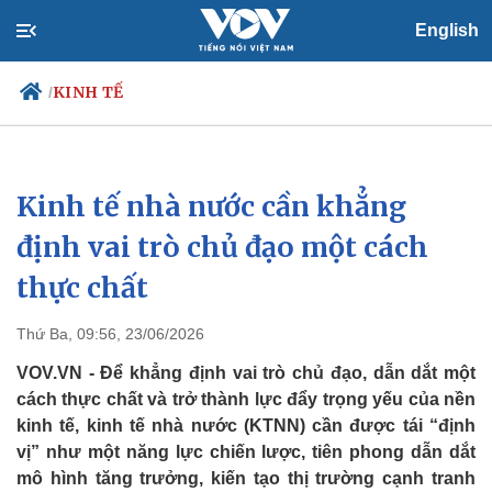
English
KINH TẾ
/
Kinh tế nhà nước cần khẳng
Chính trị
Xã hội
Đảng
Tin 24h
định vai trò chủ đạo một cách
Tổ chức nhân sự
Dự báo thời tiết
thực chất
Quốc hội
Giáo dục
Nhận diện sự thật
Dấu ấn VOV
Việc làm
Thứ Ba, 09:56, 23/06/2026
Biển đảo
VOV.VN - Để khẳng định vai trò chủ đạo, dẫn dắt một
cách thực chất và trở thành lực đẩy trọng yếu của nền
kinh tế, kinh tế nhà nước (KTNN) cần được tái “định
vị” như một năng lực chiến lược, tiên phong dẫn dắt
mô hình tăng trưởng, kiến tạo thị trường cạnh tranh