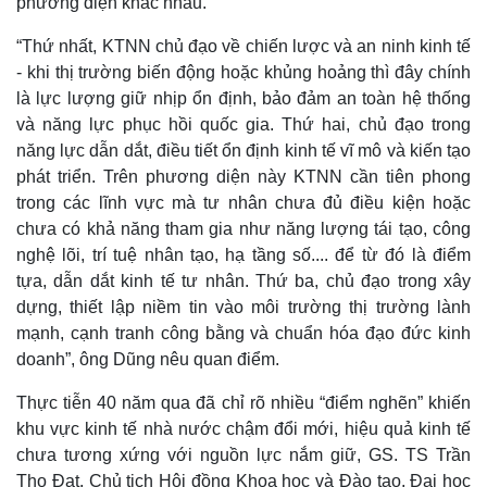
phương diện khác nhau.
“Thứ nhất, KTNN chủ đạo về chiến lược và an ninh kinh tế
- khi thị trường biến động hoặc khủng hoảng thì đây chính
là lực lượng giữ nhịp ổn định, bảo đảm an toàn hệ thống
và năng lực phục hồi quốc gia. Thứ hai, chủ đạo trong
năng lực dẫn dắt, điều tiết ổn định kinh tế vĩ mô và kiến tạo
phát triển. Trên phương diện này KTNN cần tiên phong
trong các lĩnh vực mà tư nhân chưa đủ điều kiện hoặc
chưa có khả năng tham gia như năng lượng tái tạo, công
nghệ lõi, trí tuệ nhân tạo, hạ tầng số.... để từ đó là điểm
tựa, dẫn dắt kinh tế tư nhân. Thứ ba, chủ đạo trong xây
dựng, thiết lập niềm tin vào môi trường thị trường lành
Thế giới
Multimedia
mạnh, cạnh tranh công bằng và chuẩn hóa đạo đức kinh
Quan sát
Video
doanh”, ông Dũng nêu quan điểm.
Cuộc sống đó đây
Ảnh
Hồ sơ
E-Magazine
Thực tiễn 40 năm qua đã chỉ rõ nhiều “điểm nghẽn” khiến
Infographic
khu vực kinh tế nhà nước chậm đổi mới, hiệu quả kinh tế
chưa tương xứng với nguồn lực nắm giữ, GS. TS Trần
Thọ Đạt, Chủ tịch Hội đồng Khoa học và Đào tạo, Đại học