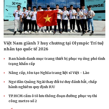
Việt Nam giành 7 huy chương tại Olympic Trí tuệ
nhân tạo quốc tế 2026
Ban hành danh mục trang thiết bị phục vụ ứng phó tình
trạng khẩn cấp
Nâng cấp, tôn tạo Nghĩa trang liệt sĩ Việt - Lào
Ngư dân Quảng Ngãi thay đổi tư duy đánh bắt, chấp
Du lịch
Podcast
hành nghiêm quy định IUU
Tư vấn
Câu chuyện thời sự
TP.HCM cấm ô tô lưu thông đoạn đường phục vụ thi
Săn Tour
Đọc truyện đêm khuya
công metro số 2
check-in
Cửa sổ tình yêu
Kể chuyện cho bé