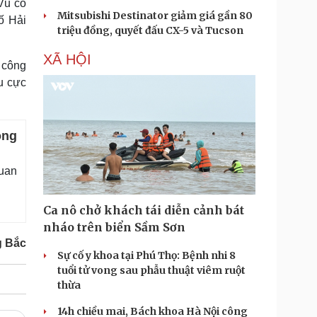
Vũ có
Mitsubishi Destinator giảm giá gần 80
ố Hải
triệu đồng, quyết đấu CX-5 và Tucson
XÃ HỘI
 công
u cực
ông
quan
Ca nô chở khách tái diễn cảnh bát
nháo trên biển Sầm Sơn
g Bắc
Sự cố y khoa tại Phú Thọ: Bệnh nhi 8
tuổi tử vong sau phẫu thuật viêm ruột
thừa
14h chiều mai, Bách khoa Hà Nội công