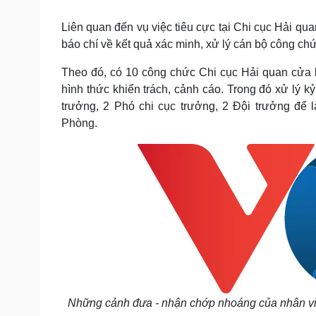
Tin nóng
Việt Nam
Tư vấn luật
Phân tích
Liên quan đến vụ việc tiêu cực tại Chi cục Hải qu
báo chí về kết quả xác minh, xử lý cán bộ công chứ
Theo đó, có 10 công chức Chi cục Hải quan cửa 
Sức khỏe
Đời sống
hình thức khiển trách, cảnh cáo. Trong đó xử lý k
Dinh dưỡng - món ngon
Nhà đẹp
trưởng, 2 Phó chi cục trưởng, 2 Đội trưởng để
Cây thuốc
Blog
Phòng.
Sản phụ khoa
Tình yêu - Gia đình
Nhi khoa
Nam khoa
Làm đẹp - giảm cân
Phòng mạch online
Ăn sạch sống khỏe
Cải chính
Những cảnh đưa - nhận chớp nhoáng của nhân viê