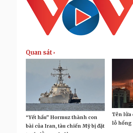
Quan sát
Tên lửa
“Yết hầu” Hormuz thành con
lỗ hổng
bài của Iran, tàu chiến Mỹ bị đặt