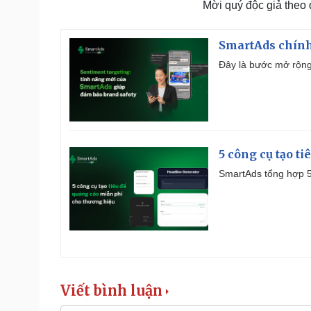
Mời quý độc giả theo
SmartAds chính 
Đây là bước mở rộng 
5 công cụ tạo t
SmartAds tổng hợp 5 
Viết bình luận