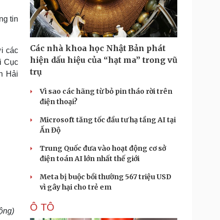
Doanh nghiệp 24h
Tin Công nghệ
Doanh nhân
Trải nghiệm
ng tin
ì cộng đồng
Chuyển đổi số
Các nhà khoa học Nhật Bản phát
i các
u lịch
Podcast
hiện dấu hiệu của “hạt ma” trong vũ
hi Cục
Tư vấn
Câu chuyện thời sự
trụ
n Hải
Săn Tour
Đọc truyện đêm khuya
heck-in
Cửa sổ tình yêu
Vì sao các hãng từ bỏ pin tháo rời trên
Kể chuyện cho bé
điện thoại?
Hạt giống tâm hồn
Microsoft tăng tốc đầu tư hạ tầng AI tại
Ấn Độ
Trung Quốc đưa vào hoạt động cơ sở
điện toán AI lớn nhất thế giới
Meta bị buộc bồi thường 567 triệu USD
vì gây hại cho trẻ em
Ô TÔ
ộng)