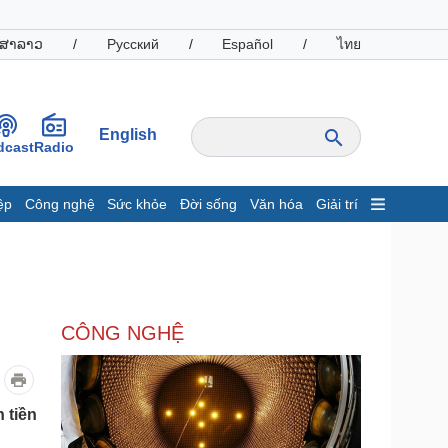
ສາລາວ
/
Русский
/
Español
/
ไทย
English
dcast
Radio
ệp
Công nghệ
Sức khỏe
Đời sống
Văn hóa
Giải trí
inh tế
Thị trường
ất động sản
Giá vàng
hởi nghiệp
Tiêu dùng
Tỷ giá
CÔNG NGHỆ
Chứng khoán
Giá cà phê
oanh nghiệp
Công nghệ
 tiền
hông tin doanh nghiệp
Sành điệu