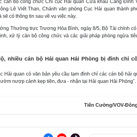
các cán bộ công chức Chi cục Hải quan Cửa khẩu Cảng Đình 
i ông Lê Viết Than, Chánh văn phòng Cục Hải quan thành ph
 sẽ có thông tin sau về vụ việc này.
tướng Thường trực Trương Hòa Bình, ngày 8/5, Bộ Tài chính có
nh, xử lý cán bộ công chức và các giải pháp phòng ngừa tiê
lộ, nhiều cán bộ Hải quan Hải Phòng bị đình chỉ c
 Hải quan có văn bản yêu cầu tạm đình chỉ các cán bộ hải 
“Nườm nượp cảnh kẹp tiền, đưa - nhận tại Hải quan Hải Phòng".
Tiến Cường/VOV-Đôn