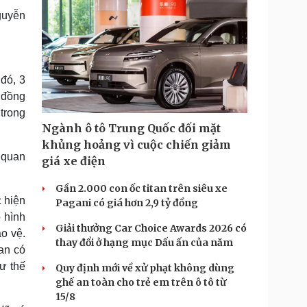
guyễn
 đó, 3
 đồng
 trong
Ngành ô tô Trung Quốc đối mặt
khủng hoảng vì cuộc chiến giảm
 quan
giá xe điện
Gần 2.000 con ốc titan trên siêu xe
 hiện
Pagani có giá hơn 2,9 tỷ đồng
 hình
Giải thưởng Car Choice Awards 2026 có
o vệ.
thay đổi ở hạng mục Dấu ấn của năm
an có
hư thế
Quy định mới về xử phạt không dùng
ghế an toàn cho trẻ em trên ô tô từ
15/8