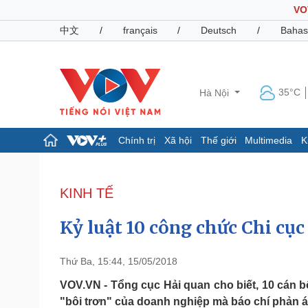
VO
中文
/
français
/
Deutsch
/
Bahas
35°C
Hà Nội
Chính trị
Xã hội
Thế giới
Multimedia
K
Chính trị
Xã hội
Đảng
Tin 24h
KINH TẾ
Tổ chức nhân sự
Dự báo thời tiết
Quốc hội
Giáo dục
Kỷ luật 10 công chức Chi cụ
Nhận diện sự thật
Dấu ấn VOV
Việc làm
Biển đảo
Thứ Ba, 15:44, 15/05/2018
Pháp luật
Quân sự - Quốc phòng
VOV.VN - Tổng cục Hải quan cho biết, 10 cán bộ
"bôi trơn" của doanh nghiệp mà báo chí phản á
Vụ án
Vũ khí