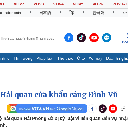
V1
VOV2
VOV3
VOV4
VOV5
VOV6
VOV GT
a Indonesia
/
日本語
/
ខ្មែរ
/
한국어
/
ພາ
Thứ Bảy, ngày 8 tháng 8 năm 2026
Po
inh tế
Thị trường
Pháp luật
Thể thao
Ô tô - Xe máy
Doanh nghi
Thế giới
Multimedia
K
Quan sát
Video
B
Cuộc sống đó đây
Ảnh
K
Hồ sơ
E-Magazine
c Hải quan cửa khẩu cảng Đình Vũ
Infographic
Thể thao
Ô tô - Xe máy
D
 hải quan Hải Phòng đã bị kỷ luật vì liên quan đến vụ nhận
nh.
Bóng đá
Ô tô
T