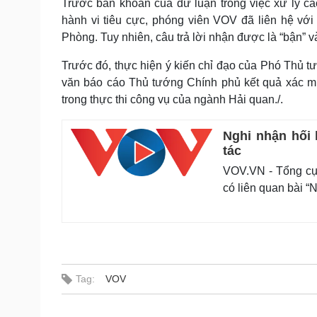
Trước băn khoăn của dư luận trong việc xử lý 
hành vi tiêu cực, phóng viên VOV đã liên hệ vớ
Phòng. Tuy nhiên, câu trả lời nhận được là “bận” và
Trước đó, thực hiện ý kiến chỉ đạo của Phó Thủ 
văn báo cáo Thủ tướng Chính phủ kết quả xác mi
trong thực thi công vụ của ngành Hải quan./.
Nghi nhận hối 
tác
VOV.VN - Tổng cục
có liên quan bài 
Tag:
VOV