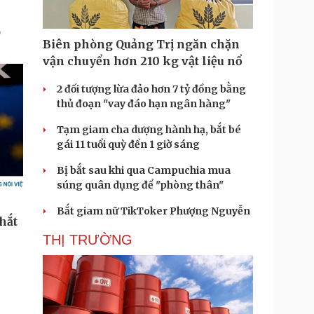
Biên phòng Quảng Trị ngăn chặn
vận chuyển hơn 210 kg vật liệu nổ
2 đối tượng lừa đảo hơn 7 tỷ đồng bằng
thủ đoạn "vay đáo hạn ngân hàng"
Tạm giam cha dượng hành hạ, bắt bé
gái 11 tuổi quỳ đến 1 giờ sáng
Bị bắt sau khi qua Campuchia mua
súng quân dụng để "phòng thân"
Bắt giam nữ TikToker Phượng Nguyễn
THỊ TRƯỜNG