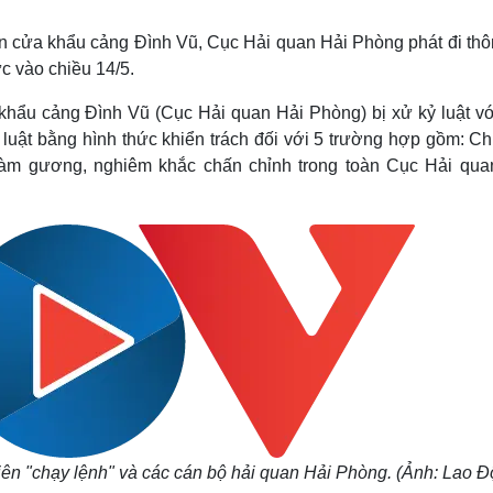
Lịch thi đấu bóng đá
Xe máy
Thế giới thể thao
Tư vấn
an cửa khẩu cảng Đình Vũ, Cục Hải quan Hải Phòng phát đi thô
eSports
V
c vào chiều 14/5.
Hậu trường
khẩu cảng Đình Vũ (Cục Hải quan Hải Phòng) bị xử kỷ luật vớ
Văn hóa
Giải trí
D
ỷ luật bằng hình thức khiển trách đối với 5 trường hợp gồm: C
Sân khấu - Điện ảnh
Nghệ sĩ
 làm gương, nghiêm khắc chấn chỉnh trong toàn Cục Hải qua
Văn học
Thời trang
Âm nhạc
Sao Việt
c
Di sản
n "chạy lệnh" và các cán bộ hải quan Hải Phòng. (Ảnh: Lao Đ