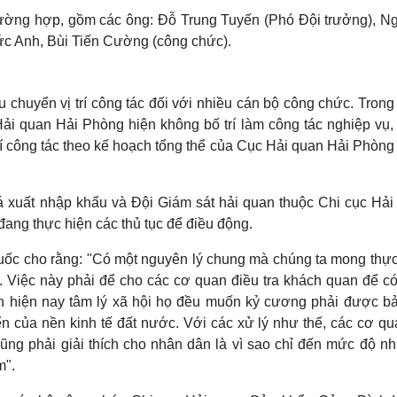
 trường hợp, gồm các ông: Đỗ Trung Tuyến (Phó Đội trưởng), N
c Anh, Bùi Tiến Cường (công chức).
chuyển vị trí công tác đối với nhiều cán bộ công chức. Trong
ải quan Hải Phòng hiện không bố trí làm công tác nghiệp vụ,
rí công tác theo kế hoạch tổng thể của Cục Hải quan Hải Phòng
oá xuất nhập khẩu và Đội Giám sát hải quan thuộc Chi cục Hải
ng thực hiện các thủ tục để điều động.
uốc cho rằng: "Có một nguyên lý chung mà chúng ta mong thực
c. Việc này phải để cho các cơ quan điều tra khách quan để có
ảnh hiện nay tâm lý xã hội họ đều muốn kỷ cương phải được bả
ển của nền kinh tế đất nước. Với các xử lý như thế, các cơ qu
cũng phải giải thích cho nhân dân là vì sao chỉ đến mức độ n
m".