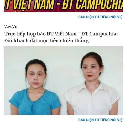
Thể thao
Ô tô - Xe máy
Bóng đá
Ô tô
Lịch thi đấu bóng đá
Xe máy
Thế giới thể thao
Tư vấn
eSports
Hậu trường