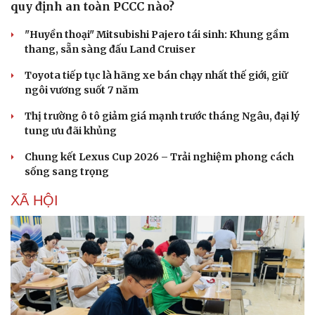
Làm đẹp - giảm cân
quy định an toàn PCCC nào?
Phòng mạch online
Ăn sạch sống khỏe
"Huyền thoại" Mitsubishi Pajero tái sinh: Khung gầm
thang, sẵn sàng đấu Land Cruiser
Toyota tiếp tục là hãng xe bán chạy nhất thế giới, giữ
ngôi vương suốt 7 năm
Thị trường ô tô giảm giá mạnh trước tháng Ngâu, đại lý
tung ưu đãi khủng
Chung kết Lexus Cup 2026 – Trải nghiệm phong cách
sống sang trọng
XÃ HỘI