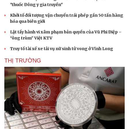
"thuốc Đông y gia truyền"
Khởi tố đối tượng vận chuyển trái phép gần 50 tấn hàng
hóa qua biên giới
Lật tẩy hành vi xâm phạm bản quyền của Vũ Phi Điệp –
“ông trùm” Việt KTV
Truy tố tài xế xe tải vụ nữ sinh tử vong ở Vĩnh Long
THỊ TRƯỜNG