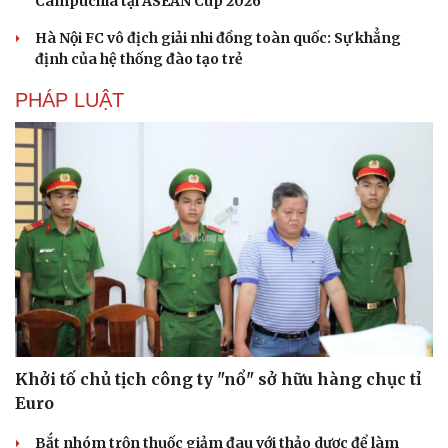
Campuchia tại ASEAN Cup 2026
Văn học
Thời trang
Âm nhạc
Sao Việt
Hà Nội FC vô địch giải nhi đồng toàn quốc: Sự khẳng
Di sản
định của hệ thống đào tạo trẻ
PHÁP LUẬT
Khởi tố chủ tịch công ty "nổ" sở hữu hàng chục tỉ
Euro
Bắt nhóm trộn thuốc giảm đau với thảo dược để làm