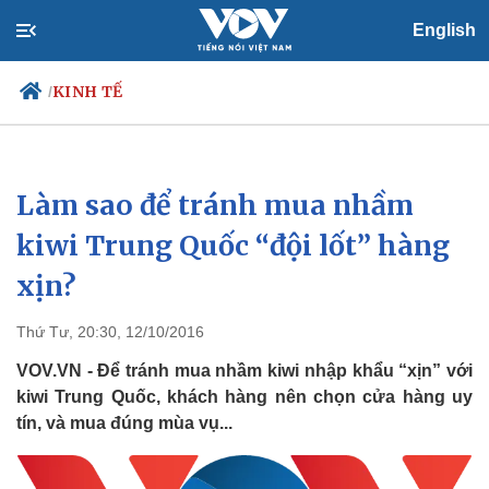
English
KINH TẾ
/
Làm sao để tránh mua nhầm
Chính trị
Xã hội
Đảng
Tin 24h
kiwi Trung Quốc “đội lốt” hàng
Tổ chức nhân sự
Dự báo thời tiết
xịn?
Quốc hội
Giáo dục
Nhận diện sự thật
Dấu ấn VOV
Việc làm
Thứ Tư, 20:30, 12/10/2016
Biển đảo
VOV.VN - Để tránh mua nhầm kiwi nhập khẩu “xịn” với
kiwi Trung Quốc, khách hàng nên chọn cửa hàng uy
tín, và mua đúng mùa vụ...