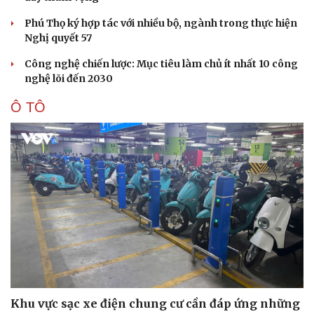
Phú Thọ ký hợp tác với nhiều bộ, ngành trong thực hiện
Nghị quyết 57
Công nghệ chiến lược: Mục tiêu làm chủ ít nhất 10 công
nghệ lõi đến 2030
Ô TÔ
Sức khỏe
Đời sống
Dinh dưỡng - món ngon
Nhà đẹp
Cây thuốc
Blog
Sản phụ khoa
Tình yêu - Gia đình
Nhi khoa
Nam khoa
Khu vực sạc xe điện chung cư cần đáp ứng những