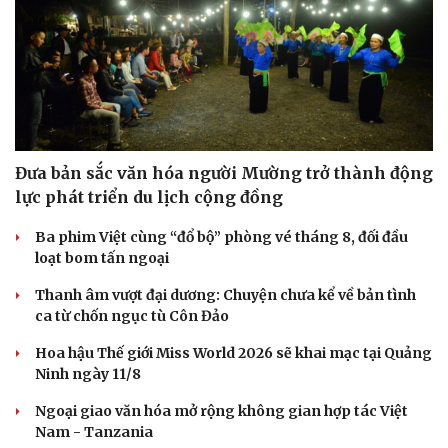
Tư vấn
Câu chuyện thời sự
Săn Tour
Đọc truyện đêm khuya
check-in
Cửa sổ tình yêu
Kể chuyện cho bé
Hạt giống tâm hồn
Đưa bản sắc văn hóa người Mường trở thành động
lực phát triển du lịch cộng đồng
Ba phim Việt cùng “đổ bộ” phòng vé tháng 8, đối đầu
loạt bom tấn ngoại
Thanh âm vượt đại dương: Chuyện chưa kể về bản tình
ca từ chốn ngục tù Côn Đảo
Hoa hậu Thế giới Miss World 2026 sẽ khai mạc tại Quảng
Ninh ngày 11/8
Ngoại giao văn hóa mở rộng không gian hợp tác Việt
Nam - Tanzania