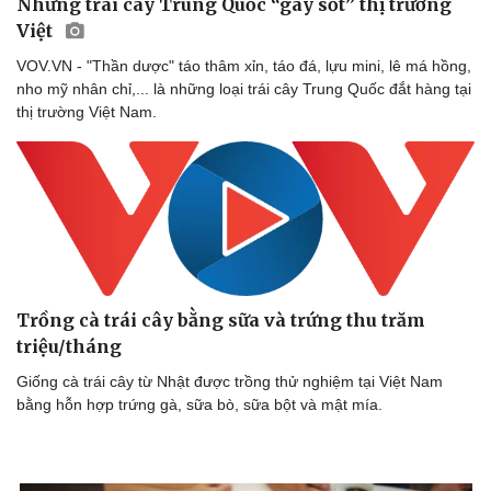
Những trái cây Trung Quốc “gây sốt” thị trường
Việt
VOV.VN - "Thần dược" táo thâm xỉn, táo đá, lựu mini, lê má hồng,
nho mỹ nhân chỉ,... là những loại trái cây Trung Quốc đắt hàng tại
thị trường Việt Nam.
Trồng cà trái cây bằng sữa và trứng thu trăm
Doanh nghiệp
Công nghệ
triệu/tháng
Thông tin doanh nghiệp
Sành điệu
Giống cà trái cây từ Nhật được trồng thử nghiệm tại Việt Nam
Doanh nghiệp 24h
Tin Công nghệ
bằng hỗn hợp trứng gà, sữa bò, sữa bột và mật mía.
Doanh nhân
Trải nghiệm
Vì cộng đồng
Chuyển đổi số