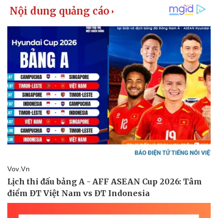
Pháp luật
Quân sự - Quốc phòng
Vụ án
Vũ khí
Tin nóng
Việt Nam
Tư vấn luật
Phân tích