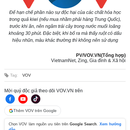
Để hạn chế phần nào sự độc hại của các chất hóa học
trong quả kiwi (nếu mua nhầm phải hàng Trung Quốc),
trước khi ăn, nên ngâm trái cây trong nước muối loãng
khoảng 30 phút. Đặc biệt, khi bổ ra mà thấy ruột có dấu
hiệu nhũn, màu khác thường thì không nên sử dụng
PV/VOV.VN(Tổng hợp)
VietnamNet, Zing, Gia đình & Xã hội
Kinh tế
Thị trường
Tag:
VOV
Bất động sản
Giá vàng
Khởi nghiệp
Tiêu dùng
Mời quý độc giả theo dõi VOV.VN trên
Tỷ giá
Chứng khoán
Giá cà phê
Thêm VOV trên Google
Chọn VOV làm nguồn ưu tiên trên
Google Search
.
Xem hướng
dẫn.