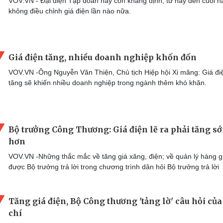
VOV.VN - Đại diện Tập đoàn này còn khẳng định, từ nay đến cuối 
không điều chỉnh giá điện lần nào nữa.
Giá điện tăng, nhiều doanh nghiệp khốn đốn
VOV.VN -Ông Nguyễn Văn Thiện, Chủ tịch Hiệp hội Xi măng: Giá đi
tăng sẽ khiến nhiều doanh nghiệp trong ngành thêm khó khăn.
Bộ trưởng Công Thương: Giá điện lẽ ra phải tăng s
hơn
VOV.VN -Những thắc mắc về tăng giá xăng, điện; về quản lý hàng gi
được Bộ trưởng trả lời trong chương trình dân hỏi Bộ trưởng trả lời
Tăng giá điện, Bộ Công thương 'tảng lờ' câu hỏi của
chí