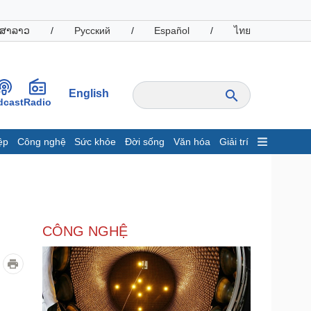
ສາລາວ
/
Русский
/
Español
/
ไทย
English
dcast
Radio
ệp
Công nghệ
Sức khỏe
Đời sống
Văn hóa
Giải trí
inh tế
Thị trường
ất động sản
Giá vàng
hởi nghiệp
Tiêu dùng
Tỷ giá
CÔNG NGHỆ
Chứng khoán
Giá cà phê
oanh nghiệp
Công nghệ
hông tin doanh nghiệp
Sành điệu