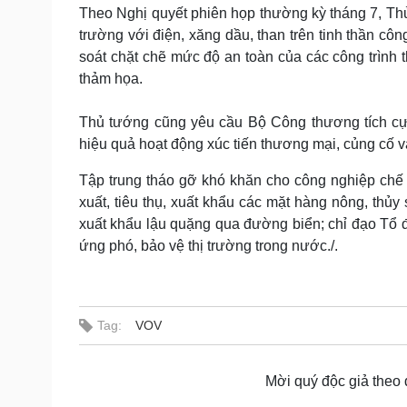
Tin nóng
Việt Nam
Theo Nghị quyết phiên họp thường kỳ tháng 7, Thủ
Tư vấn luật
Phân tích
trường với điện, xăng dầu, than trên tinh thần côn
soát chặt chẽ mức độ an toàn của các công trình
thảm họa.
Sức khỏe
Đời sống
Thủ tướng cũng yêu cầu Bộ Công thương tích cực 
Dinh dưỡng - món ngon
Nhà đẹp
Cây thuốc
Blog
hiệu quả hoạt động xúc tiến thương mại, củng cố v
Sản phụ khoa
Tình yêu - Gia đình
Tập trung tháo gỡ khó khăn cho công nghiệp chế
Nhi khoa
Nam khoa
xuất, tiêu thụ, xuất khẩu các mặt hàng nông, thủy
Làm đẹp - giảm cân
xuất khẩu lậu quặng qua đường biển; chỉ đạo Tổ đi
Phòng mạch online
ứng phó, bảo vệ thị trường trong nước.
/.
Ăn sạch sống khỏe
Cải chính
Tag:
VOV
Mời quý độc giả theo