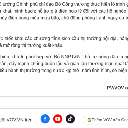
Lịch thi đấu bóng đá
Xe máy
 tướng Chính phủ chỉ đạo Bộ Công thương thực hiện lộ trình gi
Thế giới thể thao
Tư vấn
g khai, minh bạch; hỗ trợ giá điện hợp lý đối với các hộ nghèo
eSports
V
 thủy điện trong mùa mưa bão, chủ động phòng tránh nguy cơ x
Hậu trường
Văn hóa
Giải trí
D
triển khai các chương trình kích cầu thị trường nội địa, nân
Sân khấu - Điện ảnh
Nghệ sĩ
Văn học
Thời trang
à mở rộng thị trường xuất khẩu.
Âm nhạc
Sao Việt
c
 biến; chủ trì phối hợp với Bộ NNPT&NT hỗ trợ nông dân tron
Di sản
 sản; đẩy mạnh chống buôn lậu và gian lận thương mại, nhất l
ều hành thị trường trong nước kịp thời nắm tình hình, có biệ
PV/VOV o
 dõi VOV.VN trên
Thêm VOV trên Goo