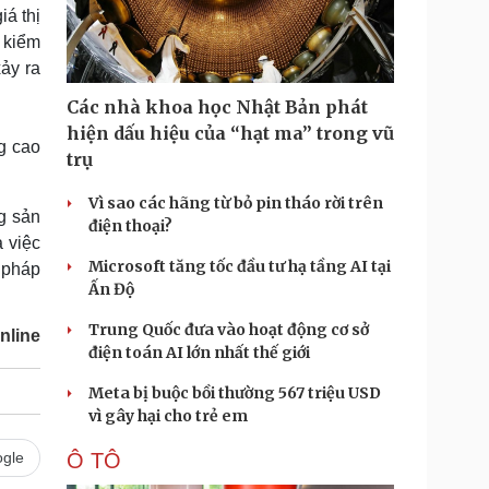
Doanh nghiệp 24h
Tin Công nghệ
á thị
Doanh nhân
Trải nghiệm
; kiểm
ì cộng đồng
Chuyển đổi số
ảy ra
Các nhà khoa học Nhật Bản phát
u lịch
Podcast
hiện dấu hiệu của “hạt ma” trong vũ
g cao
Tư vấn
Câu chuyện thời sự
trụ
Săn Tour
Đọc truyện đêm khuya
heck-in
Cửa sổ tình yêu
Vì sao các hãng từ bỏ pin tháo rời trên
g sản
Kể chuyện cho bé
điện thoại?
Hạt giống tâm hồn
à việc
Microsoft tăng tốc đầu tư hạ tầng AI tại
n pháp
Ấn Độ
Trung Quốc đưa vào hoạt động cơ sở
nline
điện toán AI lớn nhất thế giới
Meta bị buộc bồi thường 567 triệu USD
vì gây hại cho trẻ em
gle
Ô TÔ