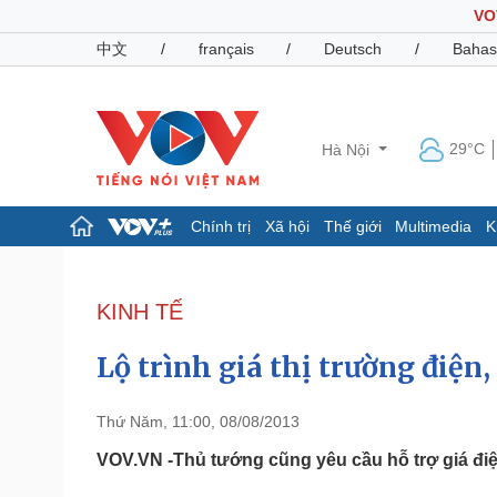
VO
中文
/
français
/
Deutsch
/
Bahas
29°C
Hà Nội
Chính trị
Xã hội
Thế giới
Multimedia
K
Chính trị
Xã hội
Đảng
Tin 24h
KINH TẾ
Tổ chức nhân sự
Dự báo thời tiết
Quốc hội
Giáo dục
Lộ trình giá thị trường điện
Nhận diện sự thật
Dấu ấn VOV
Việc làm
Biển đảo
Thứ Năm, 11:00, 08/08/2013
Pháp luật
Quân sự - Quốc phòng
VOV.VN -Thủ tướng cũng yêu cầu hỗ trợ giá điệ
Vụ án
Vũ khí