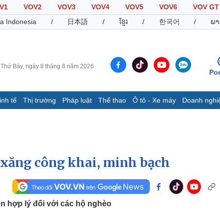
V1
VOV2
VOV3
VOV4
VOV5
VOV6
VOV GT
a Indonesia
/
日本語
/
ខ្មែរ
/
한국어
/
ພາ
Thứ Bảy, ngày 8 tháng 8 năm 2026
Po
inh tế
Thị trường
Pháp luật
Thể thao
Ô tô - Xe máy
Doanh nghi
Thế giới
Multimedia
K
Quan sát
Video
B
Cuộc sống đó đây
Ảnh
K
Hồ sơ
E-Magazine
, xăng công khai, minh bạch
Infographic
Thể thao
Ô tô - Xe máy
D
n hợp lý đối với các hộ nghèo
Bóng đá
Ô tô
T