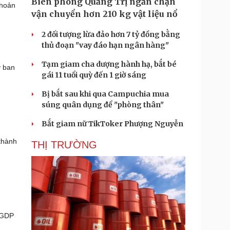
Biên phòng Quảng Trị ngăn chặn
khoản
vận chuyển hơn 210 kg vật liệu nổ
2 đối tượng lừa đảo hơn 7 tỷ đồng bằng
thủ đoạn "vay đáo hạn ngân hàng"
Tạm giam cha dượng hành hạ, bắt bé
y ban
gái 11 tuổi quỳ đến 1 giờ sáng
Bị bắt sau khi qua Campuchia mua
súng quân dụng để "phòng thân"
Bắt giam nữ TikToker Phượng Nguyễn
thành
THỊ TRƯỜNG
 GDP