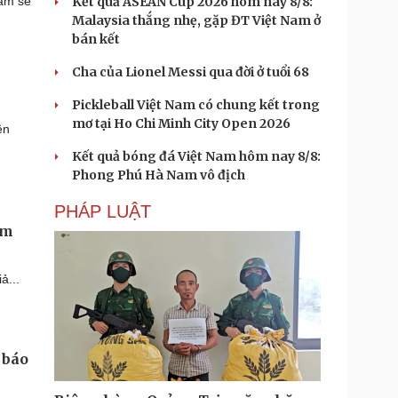
năm sẽ
Kết quả ASEAN Cup 2026 hôm nay 8/8:
Malaysia thắng nhẹ, gặp ĐT Việt Nam ở
bán kết
Cha của Lionel Messi qua đời ở tuổi 68
Pickleball Việt Nam có chung kết trong
mơ tại Ho Chi Minh City Open 2026
ện
Kết quả bóng đá Việt Nam hôm nay 8/8:
Phong Phú Hà Nam vô địch
PHÁP LUẬT
ớm
ả...
 báo