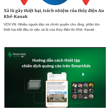
Xả lũ gây thiệt hại, trách nhiệm của thủy điện An
Khê-Kanak
VOV.VN -Nhiều người dân và chính quyền cho rằng, phần lớn
thiệt hại bắt đầu từ việc xả lũ của thủy điện An Khê- Kanak
Văn hóa
Giải trí
Sân khấu - Điện ảnh
Nghệ sĩ
Văn học
Thời trang
Âm nhạc
Sao Việt
Di sản