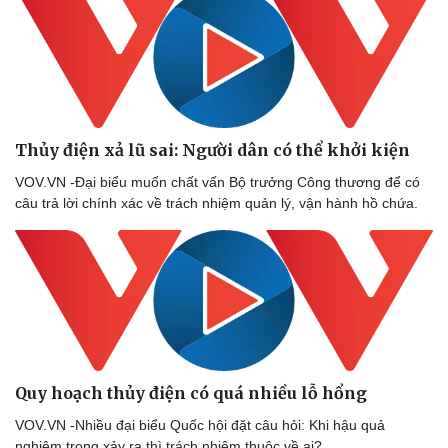
Thủy điện xả lũ sai: Người dân có thể khởi kiện
Sức khỏe
Đời sống
Dinh dưỡng - món ngon
Nhà đẹp
VOV.VN -Đại biểu muốn chất vấn Bộ trưởng Công thương để có
Cây thuốc
Blog
câu trả lời chính xác về trách nhiệm quản lý, vận hành hồ chứa.
Sản phụ khoa
Tình yêu - Gia đình
Nhi khoa
Nam khoa
Làm đẹp - giảm cân
Phòng mạch online
Ăn sạch sống khỏe
Quy hoạch thủy điện có quá nhiều lỗ hổng
VOV.VN -Nhiều đại biểu Quốc hội đặt câu hỏi: Khi hậu quả
nghiêm trọng xảy ra thì trách nhiệm thuộc về ai?