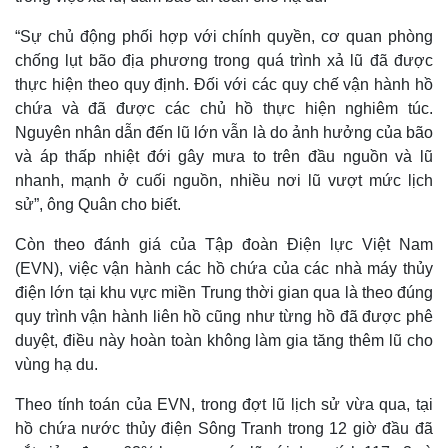
“Sự chủ động phối hợp với chính quyền, cơ quan phòng
chống lụt bão địa phương trong quá trình xả lũ đã được
thực hiện theo quy định. Đối với các quy chế vận hành hồ
chứa và đã được các chủ hồ thực hiện nghiêm túc.
Nguyên nhân dẫn đến lũ lớn vẫn là do ảnh hưởng của bão
và áp thấp nhiệt đới gây mưa to trên đầu nguồn và lũ
nhanh, mạnh ở cuối nguồn, nhiều nơi lũ vượt mức lịch
sử”, ông Quân cho biết.
Còn theo đánh giá của Tập đoàn Điện lực Việt Nam
(EVN), việc vận hành các hồ chứa của các nhà máy thủy
Thế giới
Multimedia
điện lớn tại khu vực miền Trung thời gian qua là theo đúng
Quan sát
Video
quy trình vận hành liên hồ cũng như từng hồ đã được phê
Cuộc sống đó đây
Ảnh
duyệt, điều này hoàn toàn không làm gia tăng thêm lũ cho
Hồ sơ
E-Magazine
vùng hạ du.
Infographic
Theo tính toán của EVN, trong đợt lũ lịch sử vừa qua, tại
hồ chứa nước thủy điện Sông Tranh trong 12 giờ đầu đã