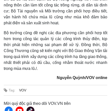
Vụ án
Vũ khí
nông thôn cần làm tốt công tác trồng rừng, di dân tái định
Tin nóng
Việt Nam
cư; Bộ Tài nguyên và Môi trường cần phối hợp điều tiết,
Tư vấn luật
Phân tích
vận hành hồ chứa mùa lũ cũng như mùa khô đảm bảo
phát điện và sản xuất sinh hoạt.
Bộ trưởng cũng đề nghị các địa phương cần phối hợp tốt
hơn trong công tác quản lý các công trình thủy điện, kịp
thời phát hiện những sai phạm để xử lý. Đồng thời, Bộ
Công Thương cũng sẽ kiến nghị với Bộ Giao thông Vận tải
trong quá trình xây dựng các công trình hạ tầng giao thông,
nhất thiết phải có đủ cầu, cống nhằm thoát nước nhanh
trong mùa mưa lũ./.
Nguyễn Quỳnh/VOV online
Tag:
VOV
Mời quý độc giả theo dõi VOV.VN trên