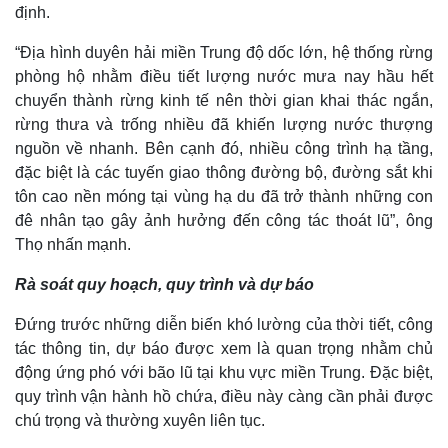
định.
“Địa hình duyên hải miền Trung độ dốc lớn, hệ thống rừng
phòng hộ nhằm điều tiết lượng nước mưa nay hầu hết
chuyển thành rừng kinh tế nên thời gian khai thác ngắn,
rừng thưa và trống nhiều đã khiến lượng nước thượng
nguồn về nhanh. Bên cạnh đó, nhiều công trình hạ tầng,
đặc biệt là các tuyến giao thông đường bộ, đường sắt khi
tôn cao nền móng tại vùng hạ du đã trở thành những con
đê nhân tạo gây ảnh hưởng đến công tác thoát lũ”, ông
Thọ nhấn mạnh.
Rà soát quy hoạch, quy trình và dự báo
Đứng trước những diễn biến khó lường của thời tiết, công
Kinh tế
Thị trường
tác thông tin, dự báo được xem là quan trọng nhằm chủ
động ứng phó với bão lũ tại khu vực miền Trung. Đặc biệt,
Bất động sản
Giá vàng
Khởi nghiệp
Tiêu dùng
quy trình vận hành hồ chứa, điều này càng cần phải được
Tỷ giá
chú trọng và thường xuyên liên tục.
Chứng khoán