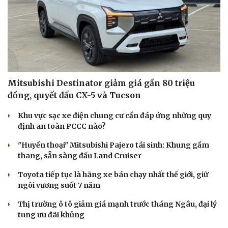
Mitsubishi Destinator giảm giá gần 80 triệu
đồng, quyết đấu CX-5 và Tucson
Khu vực sạc xe điện chung cư cần đáp ứng những quy
định an toàn PCCC nào?
"Huyền thoại" Mitsubishi Pajero tái sinh: Khung gầm
thang, sẵn sàng đấu Land Cruiser
Toyota tiếp tục là hãng xe bán chạy nhất thế giới, giữ
Du lịch
Podcast
ngôi vương suốt 7 năm
Tư vấn
Câu chuyện thời sự
Thị trường ô tô giảm giá mạnh trước tháng Ngâu, đại lý
Săn Tour
Đọc truyện đêm khuya
tung ưu đãi khủng
check-in
Cửa sổ tình yêu
Kể chuyện cho bé