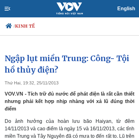
English
KINH TẾ
/
Ngập lụt miền Trung: Công- Tội
Chính trị
Xã hội
Đảng
Tin 24h
hồ thủy điện?
Tổ chức nhân sự
Dự báo thời tiết
Quốc hội
Giáo dục
Thứ Hai, 19:32, 25/11/2013
Nhận diện sự thật
Dấu ấn VOV
Việc làm
VOV.VN - Tích trữ đủ nước để phát điện là rất cần thiết
Biển đảo
nhưng phải kết hợp nhịp nhàng với xả lũ đúng thời
điểm
Do ảnh hưởng của hoàn lưu bão Haiyan, từ đêm
14/11/2013 và cao điểm là ngày 15 và 16/11/2013, các tỉnh
miền Trung và Tây Nguyên đã có mưa to đến rất to. Lũ trên