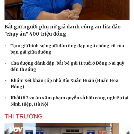
Bắt giữ người phụ nữ giả danh công an lừa đảo
"chạy án" 400 triệu đồng
Tạm giữ hình sự người đàn ông đạp ngã chồng cũ của
bạn gái giữa đường
Cha dượng đánh đập, bắt bé gái 11 tuổi ở Đồng Nai quỳ
đến 1h sáng
Khám xét khẩn cấp nhà Bùi Xuân Huấn (Huấn Hoa
Hồng)
Khởi tố 2 vụ án xâm phạm quyền sở hữu công nghiệp tại
Ninh Hiệp, Hà Nội
THỊ TRƯỜNG