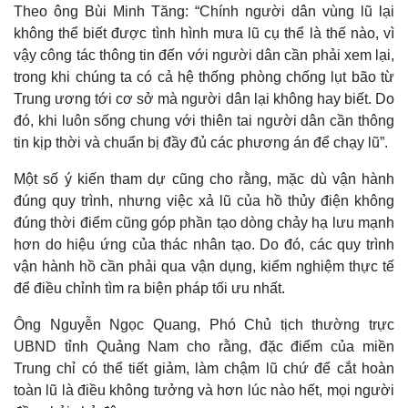
Giá cà phê
Theo ông Bùi Minh Tăng: “Chính người dân vùng lũ lại
không thể biết được tình hình mưa lũ cụ thể là thế nào, vì
vậy công tác thông tin đến với người dân cần phải xem lại,
trong khi chúng ta có cả hệ thống phòng chống lụt bão từ
Trung ương tới cơ sở mà người dân lại không hay biết. Do
đó, khi luôn sống chung với thiên tai người dân cần thông
tin kịp thời và chuẩn bị đầy đủ các phương án để chạy lũ”.
Một số ý kiến tham dự cũng cho rằng, mặc dù vận hành
đúng quy trình, nhưng việc xả lũ của hồ thủy điện không
đúng thời điểm cũng góp phần tạo dòng chảy hạ lưu mạnh
hơn do hiệu ứng của thác nhân tạo. Do đó, các quy trình
vận hành hồ cần phải qua vận dụng, kiểm nghiệm thực tế
để điều chỉnh tìm ra biện pháp tối ưu nhất.
Ông Nguyễn Ngọc Quang, Phó Chủ tịch thường trực
UBND tỉnh Quảng Nam cho rằng, đặc điểm của miền
Trung chỉ có thể tiết giảm, làm chậm lũ chứ để cắt hoàn
toàn lũ là điều không tưởng và hơn lúc nào hết, mọi người