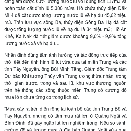
cắt giảm được 63% lượng nước lũ với dung tích 117m3 và
hoàn toàn cắt đỉnh lũ 5.380 m3/s. Hồ chứa thủy điện Đăk
Mi 4 đã cắt được tổng lượng nước lũ về hạ du 45,62 triệu
m3. Trên lưu vực sông Ba, thủy điện Sông Ba Hạ đã cắt
được tổng lượng nước lũ về hạ du là 34 triệu m3; Hồ An
Khê, Ka Nak đã tiết giảm được khoảng 9,6% - 9,9% tổng
lượng nước xả về hạ du…
Nhận định đúng tầm ảnh hưởng và tác động trực tiếp của
thời tiết đến tình hình lũ lụt vừa qua tại miền Trung và các
tỉnh Tây Nguyên, ông Bùi Minh Tăng, Giám đốc Trung tâm
Dự báo Khí tượng Thủy văn Trung ương thừa nhận, trong
thời gian trước, trong và sau lũ, khu vực thượng nguồn
trên hệ thống các sông thuộc miền Trung có cường độ
mưa lớn chưa từng có trong lịch sử.
“Mưa xảy ra trên diện rộng tại toàn bộ các tỉnh Trung Bộ và
Tây Nguyên, nhưng có tâm mưa rất lớn ở Quảng Ngãi và
Bình Định, đã gây ngập lụt lớn nghiêm trọng. Nếu so sánh
cường độ và lượng mưa ở địa bàn Quảng Ngãi vừa qua