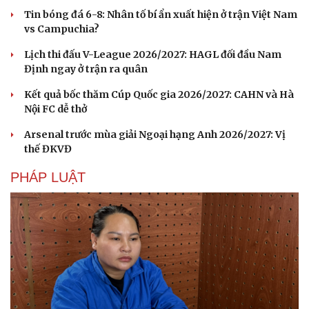
Tin bóng đá 6-8: Nhân tố bí ẩn xuất hiện ở trận Việt Nam
vs Campuchia?
Lịch thi đấu V-League 2026/2027: HAGL đối đầu Nam
Định ngay ở trận ra quân
Kết quả bốc thăm Cúp Quốc gia 2026/2027: CAHN và Hà
Nội FC dễ thở
Arsenal trước mùa giải Ngoại hạng Anh 2026/2027: Vị
thế ĐKVĐ
PHÁP LUẬT
Cải chính