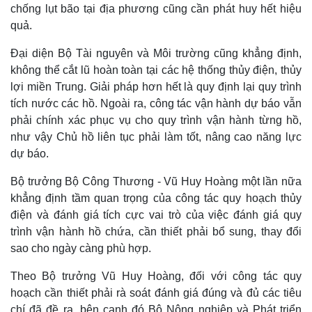
chống lụt bão tại địa phương cũng cần phát huy hết hiệu
quả.
Đại diện Bộ Tài nguyên và Môi trường cũng khẳng định,
không thể cắt lũ hoàn toàn tại các hệ thống thủy điện, thủy
lợi miền Trung. Giải pháp hơn hết là quy định lại quy trình
tích nước các hồ. Ngoài ra, công tác vận hành dự báo vẫn
phải chính xác phục vụ cho quy trình vận hành từng hồ,
như vậy Chủ hồ liên tục phải làm tốt, nâng cao năng lực
dự báo.
Bộ trưởng Bộ Công Thương - Vũ Huy Hoàng một lần nữa
khẳng định tầm quan trọng của công tác quy hoạch thủy
điện và đánh giá tích cực vai trò của việc đánh giá quy
trình vận hành hồ chứa, cần thiết phải bổ sung, thay đổi
sao cho ngày càng phù hợp.
Theo Bộ trưởng Vũ Huy Hoàng, đối với công tác quy
hoạch cần thiết phải rà soát đánh giá đúng và đủ các tiêu
Pháp luật
Quân sự - Quốc phòng
chí đã đề ra, bên cạnh đó Bộ Nông nghiệp và Phát triển