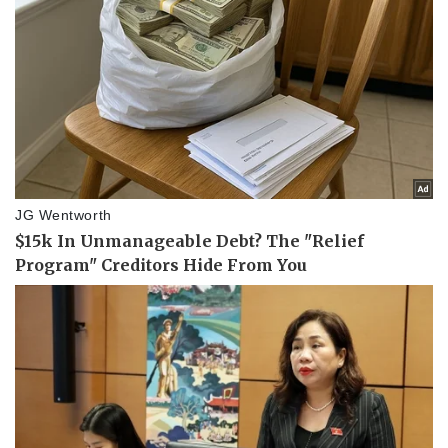
Doanh nghiệp
Công nghệ
Thông tin doanh nghiệp
Sành điệu
Doanh nghiệp 24h
Tin Công nghệ
Doanh nhân
Trải nghiệm
Vì cộng đồng
Chuyển đổi số