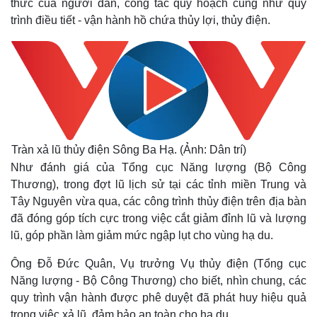
thức của người dân, công tác quy hoạch cũng như quy
trình điều tiết - vận hành hồ chứa thủy lợi, thủy điện.
Tràn xả lũ thủy điện Sông Ba Hạ. (Ảnh: Dân trí)
Như đánh giá của Tổng cục Năng lượng (Bộ Công
Thương), trong đợt lũ lịch sử tại các tỉnh miền Trung và
Tây Nguyên vừa qua, các công trình thủy điện trên địa bàn
đã đóng góp tích cực trong việc cắt giảm đỉnh lũ và lượng
lũ, góp phần làm giảm mức ngập lụt cho vùng hạ du.
Ông Đỗ Đức Quân, Vụ trưởng Vụ thủy điện (Tổng cục
Năng lượng - Bộ Công Thương) cho biết, nhìn chung, các
quy trình vận hành được phê duyệt đã phát huy hiệu quả
trong việc xả lũ, đảm bảo an toàn cho hạ du.