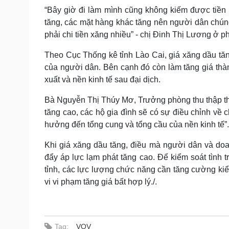
“Bây giờ đi làm mình cũng không kiếm được tiền
tăng, các mặt hàng khác tăng nên người dân chúng tô
phải chi tiền xăng nhiều” - chị Đinh Thị Lương ở 
Theo Cục Thống kê tỉnh Lào Cai, giá xăng dầu tăng
của người dân. Bên cạnh đó còn làm tăng giá thà
xuất và nền kinh tế sau đại dịch.
Bà Nguyễn Thị Thúy Mơ, Trưởng phòng thu thập thôn
tăng cao, các hộ gia đình sẽ có sự điều chỉnh về 
hưởng đến tổng cung và tổng cầu của nền kinh tế”.
Khi giá xăng dầu tăng, điều mà người dân và doa
đẩy áp lực lạm phát tăng cao. Để kiểm soát tình 
tỉnh, các lực lượng chức năng cần tăng cường kiểm
vi vi phạm tăng giá bất hợp lý./.
Tag:
VOV