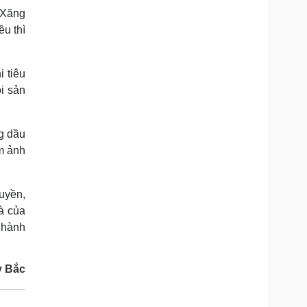
 Xăng
ều thì
i tiêu
i sản
ng dầu
àm ảnh
uyền,
à của
c hành
y Bắc