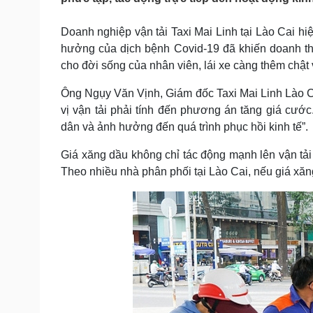
Tin nóng
Việt Nam
Tư vấn luật
Phân tích
Doanh nghiệp vận tải Taxi Mai Linh tại Lào Cai hi
hưởng của dịch bệnh Covid-19 đã khiến doanh th
cho đời sống của nhân viên, lái xe càng thêm chật 
Sức khỏe
Đời sống
Ông Ngụy Văn Vịnh, Giám đốc Taxi Mai Linh Lào Cai
Dinh dưỡng - món ngon
Nhà đẹp
Cây thuốc
Blog
vị vận tải phải tính đến phương án tăng giá cư
Sản phụ khoa
Tình yêu - Gia đình
dân và ảnh hưởng đến quá trình phục hồi kinh tế”.
Nhi khoa
Nam khoa
Giá xăng dầu không chỉ tác động mạnh lên vận tải
Làm đẹp - giảm cân
Theo nhiều nhà phân phối tại Lào Cai, nếu giá xă
Phòng mạch online
Ăn sạch sống khỏe
Cải chính