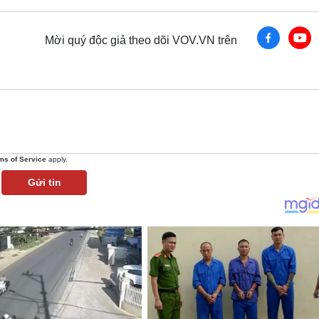
Mời quý độc giả theo dõi VOV.VN trên
ms of Service
apply.
Gửi tin