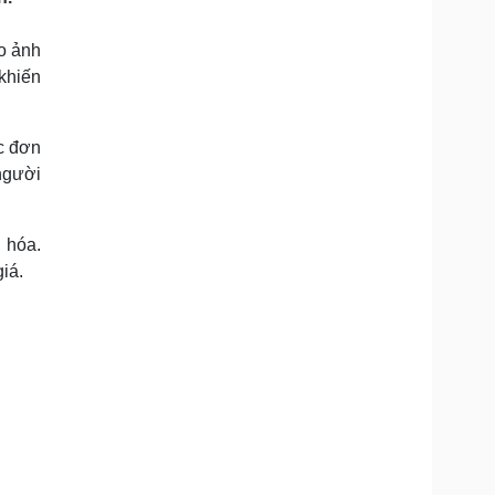
Doanh nghiệp 24h
Tin Công nghệ
Doanh nhân
Trải nghiệm
do ảnh
ì cộng đồng
Chuyển đổi số
khiến
u lịch
Podcast
ác đơn
Tư vấn
Câu chuyện thời sự
Săn Tour
Đọc truyện đêm khuya
người
heck-in
Cửa sổ tình yêu
Kể chuyện cho bé
Hạt giống tâm hồn
 hóa.
iá.