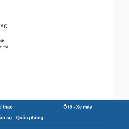
ông
ảnh
i thì
ể thao
Ô tô - Xe máy
ân sự - Quốc phòng