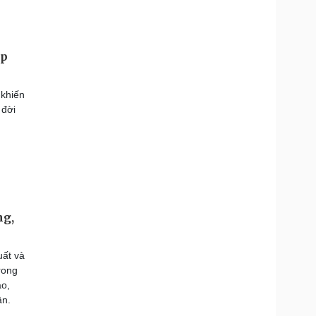
ệp
 khiến
 đời
ng,
uất và
rong
ao,
ân.