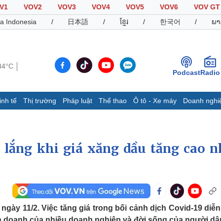
V1
VOV2
VOV3
VOV4
VOV5
VOV6
VOV GT
a Indonesia
/
日本語
/
ខ្មែរ
/
한국어
/
ພາ
34°C
Podcast
Radio
inh tế
Thị trường
Pháp luật
Thể thao
Ô tô - Xe máy
Doanh nghi
Thế giới
Multimedia
K
Quan sát
Video
B
 lắng khi giá xăng dầu tăng cao n
Cuộc sống đó đây
Ảnh
K
Hồ sơ
E-Magazine
Infographic
Thể thao
Ô tô - Xe máy
D
gày 11/2. Việc tăng giá trong bối cảnh dịch Covid-19 diễn
Bóng đá
Ô tô
T
nh doanh của nhiều doanh nghiệp và đời sống của người dâ