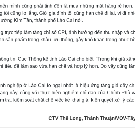
 nên mình cũng phải tính đến là mua những mặt hàng rẻ hơn.
i cũng lo lắng. Giờ gia đình tôi cũng hạn chế đi lại, vì đi nhi
phường Kim Tân, thành phố Lào Cai nói.
 trực tiếp làm tăng chỉ số CPI, ảnh hưởng đến thu nhập và ch
nh sản phẩm trong khâu lưu thông, gây khó khăn trong phục hồ
g tin, Cục Thống kê tỉnh Lào Cai cho biết: “Trong khi giá xă
chi tiêu để làm sao vừa hạn chế và hợp lý hơn. Do vậy cũng l
nh nghiệp ở Lào Cai lo ngại nhất là hiệu ứng tăng giá dây ch
trạng này, cùng với thực hiện nghiêm chỉ đạo của Chính Phủ v
 tra, kiểm soát chặt chẽ việc kê khai giá, kiên quyết xử lý cá
CTV Thế Long, Thành Thuận/VOV-Tâ