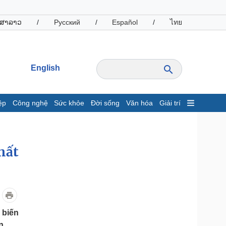
ສາລາວ
/
Русский
/
Español
/
ไทย
English
ệp
Công nghệ
Sức khỏe
Đời sống
Văn hóa
Giải trí
inh tế
Thị trường
ất động sản
Giá vàng
hất
hởi nghiệp
Tiêu dùng
Tỷ giá
Chứng khoán
Giá cà phê
oanh nghiệp
Công nghệ
 biến
hông tin doanh nghiệp
Sành điệu
n.