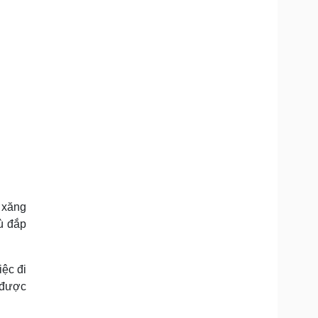
 xăng
bù đắp
iệc đi
ã được