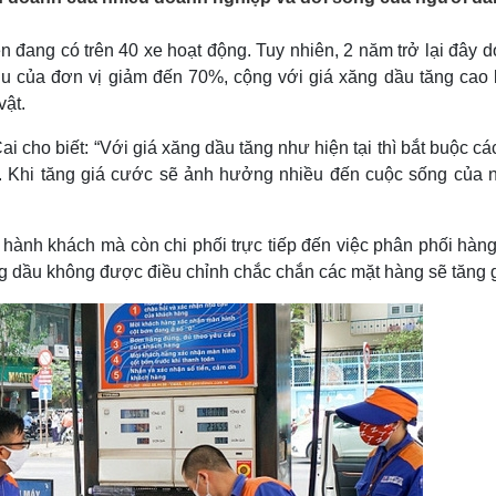
Lịch thi đấu bóng đá
Xe máy
Thế giới thể thao
Tư vấn
ện đang có trên 40 xe hoạt động. Tuy nhiên, 2 năm trở lại đây 
eSports
V
u của đơn vị giảm đến 70%, cộng với giá xăng dầu tăng cao 
Hậu trường
vật.
Văn hóa
Giải trí
D
 cho biết: “Với giá xăng dầu tăng như hiện tại thì bắt buộc c
Sân khấu - Điện ảnh
Nghệ sĩ
Văn học
Thời trang
ớc. Khi tăng giá cước sẽ ảnh hưởng nhiều đến cuộc sống của 
Âm nhạc
Sao Việt
c
Di sản
 hành khách mà còn chi phối trực tiếp đến việc phân phối hàng
ng dầu không được điều chỉnh chắc chắn các mặt hàng sẽ tăng g