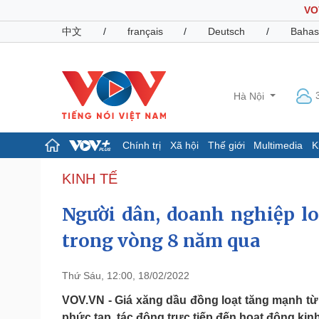
VO
中文
/
français
/
Deutsch
/
Bahas
Hà Nội
Chính trị
Xã hội
Thế giới
Multimedia
K
Chính trị
Xã hội
KINH TẾ
Đảng
Tin 24h
Người dân, doanh nghiệp lo
Tổ chức nhân sự
Dự báo thời tiết
Quốc hội
Giáo dục
trong vòng 8 năm qua
Nhận diện sự thật
Dấu ấn VOV
Việc làm
Biển đảo
Thứ Sáu, 12:00, 18/02/2022
Pháp luật
Quân sự - Quốc phòng
VOV.VN - Giá xăng dầu đồng loạt tăng mạnh từ n
Vụ án
Vũ khí
phức tạp, tác động trực tiếp đến hoạt động ki