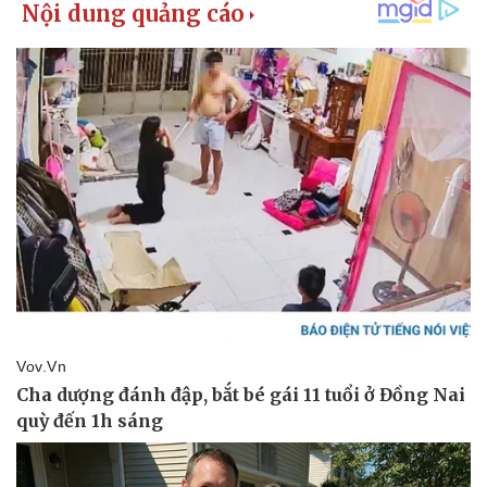
Pháp luật
Quân sự - Quốc phòng
Vụ án
Vũ khí
Tin nóng
Việt Nam
Tư vấn luật
Phân tích