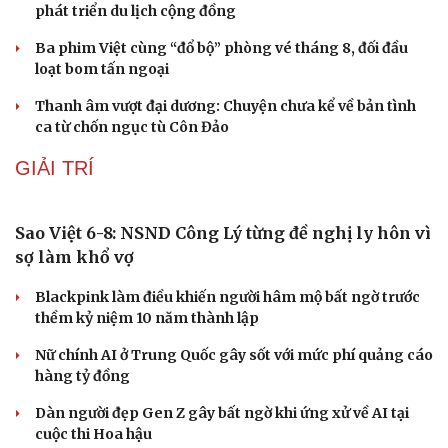
Khởi tố 2 vụ án xâm phạm quyền sở hữu công nghiệp tại
Ninh Hiệp, Hà Nội
THỊ TRƯỜNG
Nhiều doanh nghiệp kinh doanh xăng dầu kém
chất lượng bị xử phạt hơn 1,7 tỷ đồng
Hầu hết các mặt hàng xăng dầu đều giảm từ 15h00
chiều nay 6/8
Vĩnh Long kiểm tra phát hiện 17 trường hợp kinh doanh
vàng, bạc, đá quý vi phạm
Giá bạc hôm nay: Giá bạc trong nước lên mức hơn 62
triệu đồng/kg
Du lịch
Podcast
Tư vấn
Câu chuyện thời sự
Giá vàng hôm nay 6/8: Vàng SJC tăng lên 140,3 - 143,3
Săn Tour
Đọc truyện đêm khuya
triệu đồng/lượng
check-in
Cửa sổ tình yêu
Kể chuyện cho bé
VĂN HÓA