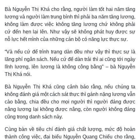
Bà Nguyễn Thị Khá cho rằng, người làm tốt hai năm tăng
lương và người làm trung bình thì phải ba năm tăng lương,
không làm được việc không tăng lương chứ không phải
cứ đến hẹn lại lên. Như vậy sẽ không phát huy được sự
Kinh tế
Thị trường
nỗ lực hết mình của những cán bộ có năng lực thực sự.
Bất động sản
Giá vàng
“Và nếu cứ để trình trạng dàn đều như vậy thì thực sự là
Khởi nghiệp
Tiêu dùng
lãng phí ngân sách. Nếu cứ để dàn trải thì ai cũng tới ngày
Tỷ giá
Chứng khoán
lĩnh lương, lên lương là không công bằng” – bà Nguyễn
Giá cà phê
Thị Khá nói.
Bà Nguyễn Thị Khá cũng cảnh báo rằng, nếu chúng ta
không đánh giá một cách sát thực thì gánh nặng lương vẫn
cào bằng, chia đều cho mọi người thì người đáng được
nâng lương lại không được nâng, còn người không đáng
cũng trong danh sách này.
Cùng bàn về tiêu chí đánh giá chất lượng, mức độ hoàn
thành công việc, đại biểu Nguyễn Quang Chiểu cho rằng,