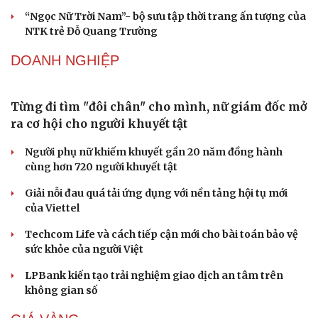
Hạt giống tâm hồn
Từ vụ MCK gỡ 19 ca khúc: Không thể gây sốc rồi
chỉ xin lỗi là xong
Hà Nội sắp cải tạo 131 vòm cầu đá: Đánh thức di sản giữa
lòng phố cổ
Đưa bản sắc văn hóa người Mường trở thành động lực
phát triển du lịch cộng đồng
Ba phim Việt cùng “đổ bộ” phòng vé tháng 8, đối đầu
loạt bom tấn ngoại
Thanh âm vượt đại dương: Chuyện chưa kể về bản tình
ca từ chốn ngục tù Côn Đảo
GIẢI TRÍ
Sao Việt 6-8: NSND Công Lý từng đề nghị ly hôn vì