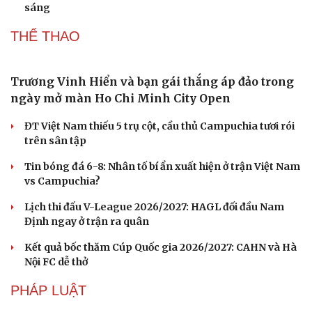
Hoàn thiện pháp lý để xử lý thuốc lá thế hệ mới
Bộ GD&ĐT hướng dẫn thi lại tại điểm thi Trường THPT
Chuyên Tuyên Quang
Cấp “sổ đỏ” cho cơ sở tôn giáo đầu tiên sau sắp xếp
hành chính tại TP.HCM
Bất ngờ nhận 5 tỷ đồng chuyển nhầm, nam thanh niên ở
Quảng Trị trình báo công an
Văn hóa
Giải trí
Thời tiết ngày 7/8: Mưa lớn bao trùm Bắc Bộ về đêm và
Sân khấu - Điện ảnh
Nghệ sĩ
sáng