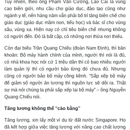
Tuy nhiên, theo ông Phạm Văn Cường, Lào Cai là vùng
cao biên giới, nhu cầu cho giáo dục, đào tạo cũng như
ngành y tế, nên hàng năm vẫn phải bố trí tăng biên chế cho
giáo dục (giáo dục mầm non, tiểu học) và bác sĩ cho vùng
sâu, vùng xa. Hiện nay có chỉ tiêu biên chế nhưng không
có người đến. Đó là bất cập, có những nơi thừa nơi thiếu.
Còn đại biểu Trần Quang Chiểu (đoàn Nam Định), thì băn
khoăn: Bộ máy hành chính của mình, người thì nói là đủ,
có nhà khoa học nói cứ 1 triệu dân thì có bao nhiêu người
làm quản lý thì có người bảo từng đó chưa đủ. Nhưng
cũng có người bảo bộ máy cồng kềnh. “Sắp xếp bộ máy
để giảm số người ăn lương thì nguồn lực sẽ dôi ra. Thật
sự mà nói chúng ta phải sắp xếp lại bộ máy” – ông Nguyễn
Quang Chiểu nói.
Tăng lương không thể “cào bằng”
Tăng lương, xin lấy một ví dụ từ đất nước Singapore. Họ
đã kết hợp giữa việc tăng lương với nâng cao chất lượng