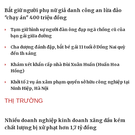
Văn học
Thời trang
Âm nhạc
Sao Việt
THỂ THAO
Di sản
Trương Vinh Hiển và bạn gái thắng áp đảo trong
ngày mở màn Ho Chi Minh City Open
ĐT Việt Nam thiếu 5 trụ cột, cầu thủ Campuchia tươi rói
trên sân tập
Tin bóng đá 6-8: Nhân tố bí ẩn xuất hiện ở trận Việt Nam