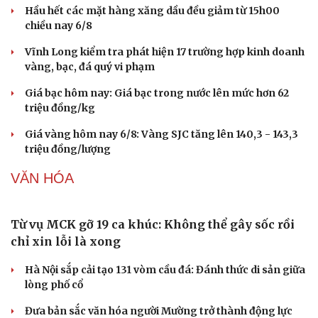
vs Campuchia?
Lịch thi đấu V-League 2026/2027: HAGL đối đầu Nam
Định ngay ở trận ra quân
Kết quả bốc thăm Cúp Quốc gia 2026/2027: CAHN và Hà
Nội FC dễ thở
PHÁP LUẬT
Bắt giữ người phụ nữ giả danh công an lừa đảo
"chạy án" 400 triệu đồng
Tạm giữ hình sự người đàn ông đạp ngã chồng cũ của
bạn gái giữa đường
Cha dượng đánh đập, bắt bé gái 11 tuổi ở Đồng Nai quỳ
đến 1h sáng
Khám xét khẩn cấp nhà Bùi Xuân Huấn (Huấn Hoa
Hồng)