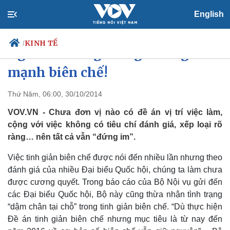
English
KINH TẾ
/
Nguồn để tăng lương: Phải giảm
mạnh biên chế!
Thứ Năm, 06:00, 30/10/2014
Chính trị
Xã hội
Đảng
Tin 24h
VOV.VN - Chưa đơn vị nào có đề án vị trí việc làm,
Tổ chức nhân sự
Dự báo thời tiết
cộng với việc không có tiêu chí đánh giá, xếp loại rõ
Quốc hội
Giáo dục
ràng… nên tất cả vẫn “đứng im”.
Nhận diện sự thật
Dấu ấn VOV
Việc làm
Việc tinh giản biên chế được nói đến nhiều lần nhưng theo
Biển đảo
đánh giá của nhiều Đại biểu Quốc hội, chúng ta làm chưa
được cương quyết. Trong báo cáo của Bộ Nội vụ gửi đến
các Đại biểu Quốc hội, Bộ này cũng thừa nhận tình trạng
“dậm chân tại chỗ” trong tinh giản biên chế. “Dù thực hiện
Đề án tinh giản biên chế nhưng mục tiêu là từ nay đến