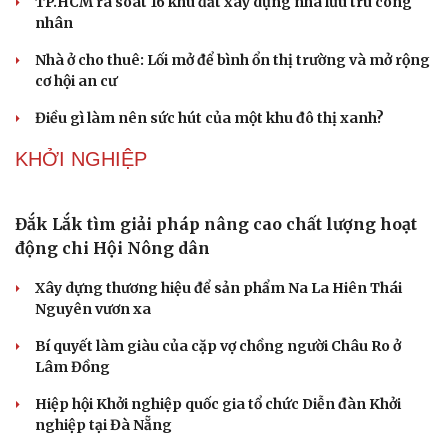
140 triệu đồng/lượng
Giá vàng hôm nay 3/8: Giá vàng SJC giao dịch mức 137
-141 triệu đồng/lượng
PODCAST
"Loạn" biển hiệu tiếng nước ngoài: Đã đến lúc
chấn chỉnh
Lời đề nghị của người tình trẻ về chuyện có con chung
khiến tôi bế tắc ở tuổi 80
Du lịch biển Việt Nam: Muốn bứt phá phải vượt khỏi lợi
thế tự nhiên
Vì một phút buông thả sau hơi men, tôi bàng hoàng
phát hiện mắc bệnh tình dục
Ranh giới mong manh giữa hài hước và phản cảm