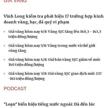
sợ làm khổ vợ
Blackpink làm điều khiến người hâm mộ bất ngờ trước
thềm kỷ niệm 10 năm thành lập
Nữ chính AI ở Trung Quốc gây sốt với mức phí quảng cáo
hàng tỷ đồng
Dàn người đẹp Gen Z gây bất ngờ khi ứng xử về AI tại
cuộc thi Hoa hậu
“Ngọc Nữ Trời Nam”- bộ sưu tập thời trang ấn tượng của
NTK trẻ Đỗ Quang Trường
DOANH NGHIỆP
Từng đi tìm "đôi chân" cho mình, nữ giám đốc mở
ra cơ hội cho người khuyết tật
Người phụ nữ khiếm khuyết gần 20 năm đồng hành
cùng hơn 720 người khuyết tật