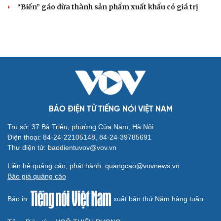
BẤT ĐỘNG SẢN
Genera by The Solia: Tâm điểm đón xu hướng
dịch chuyển cư dân từ trung tâm
Mục tiêu 114 dự án: Hà Nội sẽ tháo gỡ điểm nghẽn nhà ở
xã hội ra sao?
TP.HCM rà soát 16 khu đất xây dựng nhà lưu trú công
nhân
Nhà ở cho thuê: Lối mở để bình ổn thị trường và mở rộng
cơ hội an cư
Điều gì làm nên sức hút của một khu đô thị xanh?
KHỞI NGHIỆP
Đắk Lắk tìm giải pháp nâng cao chất lượng hoạt
động chi Hội Nông dân