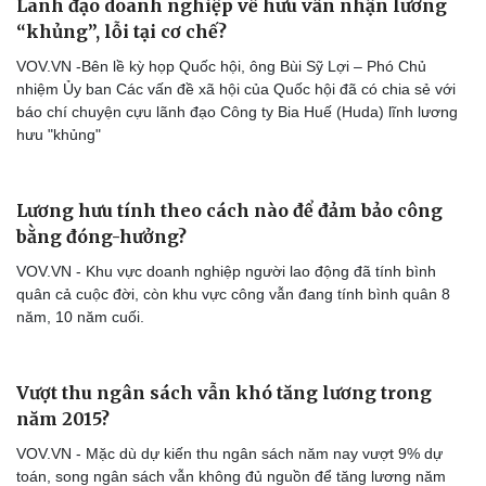
Lãnh đạo doanh nghiệp về hưu vẫn nhận lương
Thông tin doanh nghiệp
Sành điệu
Doanh nghiệp 24h
Tin Công nghệ
“khủng”, lỗi tại cơ chế?
Doanh nhân
Trải nghiệm
VOV.VN -Bên lề kỳ họp Quốc hội, ông Bùi Sỹ Lợi – Phó Chủ
Vì cộng đồng
Chuyển đổi số
nhiệm Ủy ban Các vấn đề xã hội của Quốc hội đã có chia sẻ với
báo chí chuyện cựu lãnh đạo Công ty Bia Huế (Huda) lĩnh lương
hưu "khủng"
Lương hưu tính theo cách nào để đảm bảo công
bằng đóng-hưởng?
VOV.VN - Khu vực doanh nghiệp người lao động đã tính bình
quân cả cuộc đời, còn khu vực công vẫn đang tính bình quân 8
năm, 10 năm cuối.
Vượt thu ngân sách vẫn khó tăng lương trong
năm 2015?
VOV.VN - Mặc dù dự kiến thu ngân sách năm nay vượt 9% dự
toán, song ngân sách vẫn không đủ nguồn để tăng lương năm