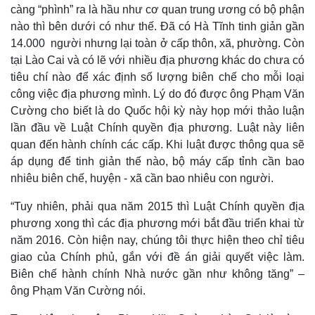
càng “phình” ra là hầu như cơ quan trung ương có bộ phận
nào thì bên dưới có như thế. Đã có Hà Tĩnh tinh giản gần
14.000 người nhưng lại toàn ở cấp thôn, xã, phường. Còn
tại Lào Cai và có lẽ với nhiều địa phương khác do chưa có
tiêu chí nào để xác định số lượng biên chế cho mỗi loại
công việc địa phương mình. Lý do đó được ông Phạm Văn
Cường cho biết là do Quốc hội kỳ này họp mới thảo luận
Thế giới
Multimedia
lần đầu về Luật Chính quyền địa phương. Luật này liên
Quan sát
Video
quan đến hành chính các cấp. Khi luật được thông qua sẽ
Cuộc sống đó đây
Ảnh
áp dụng để tinh giản thế nào, bộ máy cấp tỉnh cần bao
Hồ sơ
E-Magazine
nhiêu biên chế, huyện - xã cần bao nhiêu con người.
Infographic
“Tuy nhiên, phải qua năm 2015 thì Luật Chính quyền địa
phương xong thì các địa phương mới bắt đầu triển khai từ
năm 2016. Còn hiện nay, chúng tôi thực hiện theo chỉ tiêu
giao của Chính phủ, gắn với đề án giải quyết việc làm.
Biên chế hành chính Nhà nước gần như không tăng” –
ông Phạm Văn Cường nói.