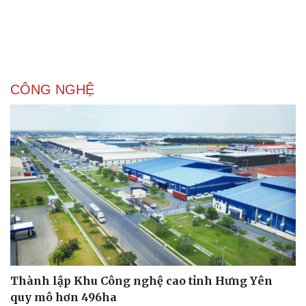
CÔNG NGHỆ
Sức khỏe
Đời sống
Dinh dưỡng - món ngon
Nhà đẹp
Thành lập Khu Công nghệ cao tỉnh Hưng Yên
Cây thuốc
Blog
quy mô hơn 496ha
Sản phụ khoa
Tình yêu - Gia đình