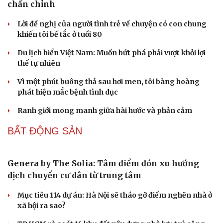
Giải nỗi đau quá tải ứng dụng với nền tảng hội tụ mới
của Viettel
Techcom Life và cách tiếp cận mới cho bài toán bảo vệ
sức khỏe của người Việt
LPBank kiến tạo trải nghiệm giao dịch an tâm trên
không gian số
GIÁ VÀNG
Vĩnh Long kiểm tra phát hiện 17 trường hợp kinh
doanh vàng, bạc, đá quý vi phạm
Cải chính
Giá vàng hôm nay 6/8: Vàng SJC tăng lên 140,3 - 143,3
triệu đồng/lượng
Giá vàng hôm nay 5/8: Vàng trong nước và thế giới
cùng tăng
Giá vàng hôm nay 4/8: Giá bán vàng SJC giảm về mức