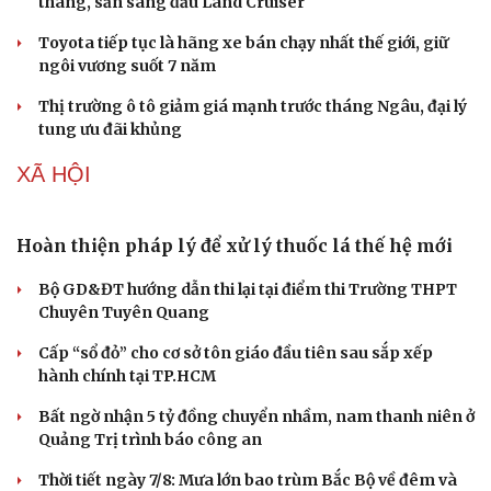
Mitsubishi Destinator giảm giá gần 80 triệu
đồng, quyết đấu CX-5 và Tucson
Khu vực sạc xe điện chung cư cần đáp ứng những quy
định an toàn PCCC nào?
"Huyền thoại" Mitsubishi Pajero tái sinh: Khung gầm
thang, sẵn sàng đấu Land Cruiser
Toyota tiếp tục là hãng xe bán chạy nhất thế giới, giữ
ngôi vương suốt 7 năm
Thị trường ô tô giảm giá mạnh trước tháng Ngâu, đại lý
tung ưu đãi khủng
XÃ HỘI