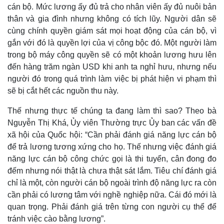
cán bộ. Mức lương ấy đủ trả cho nhân viên ấy đủ nuôi bản
thân và gia đình nhưng không có tích lũy. Người dân sẽ
cùng chính quyền giám sát mọi hoạt động của cán bộ, vì
gắn với đó là quyền lợi của vị công bộc đó. Một người làm
trong bộ máy công quyền sẽ có một khoản lương hưu lên
đến hàng trăm ngàn USD khi anh ta nghỉ hưu, nhưng nếu
người đó trong quá trình làm việc bị phát hiện vi phạm thì
sẽ bị cắt hết các nguồn thu này.
Thế nhưng thực tế chúng ta đang làm thì sao? Theo bà
Nguyễn Thị Khá, Ủy viên Thường trực Ủy ban các vấn đề
xã hội của Quốc hội: “Cần phải đánh giá năng lực cán bộ
để trả lương tương xứng cho họ. Thế nhưng việc đánh giá
năng lực cán bộ công chức gọi là thi tuyển, cân đong đo
đếm nhưng nói thật là chưa thật sát lắm. Tiêu chí đánh giá
chỉ là một, còn người cán bộ ngoài trình độ năng lực ra còn
cần phải có lương tâm với nghề nghiệp nữa. Cái đó mới là
quan trọng. Phải đánh giá trên từng con người cụ thể để
tránh việc cào bằng lương”.