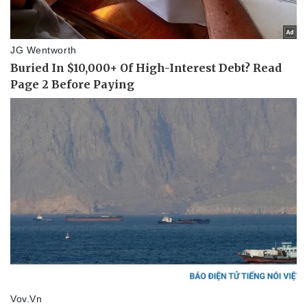
Thể thao
Ô tô - Xe máy
Bóng đá
Ô tô
Lịch thi đấu bóng đá
Xe máy
Thế giới thể thao
Tư vấn
eSports
Hậu trường