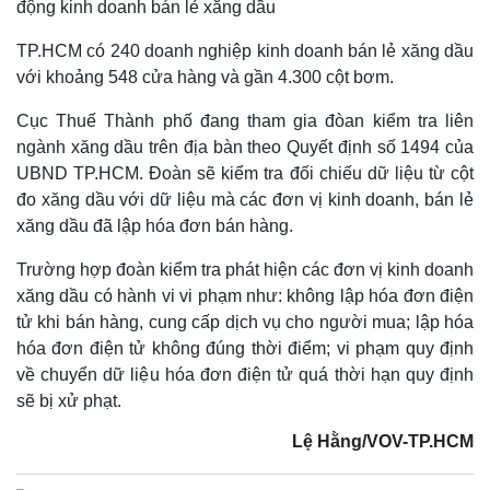
động kinh doanh bán lẻ xăng dầu
TP.HCM có 240 doanh nghiệp kinh doanh bán lẻ xăng dầu
với khoảng 548 cửa hàng và gần 4.300 cột bơm.
Kinh tế
Thị trường
Cục Thuế Thành phố đang tham gia đòan kiểm tra liên
Bất động sản
Giá vàng
ngành xăng dầu trên địa bàn theo Quyết định số 1494 của
Khởi nghiệp
Tiêu dùng
UBND TP.HCM. Đoàn sẽ kiểm tra đối chiếu dữ liệu từ cột
Tỷ giá
đo xăng dầu với dữ liệu mà các đơn vị kinh doanh, bán lẻ
Chứng khoán
xăng dầu đã lập hóa đơn bán hàng.
Giá cà phê
Trường hợp đoàn kiểm tra phát hiện các đơn vị kinh doanh
xăng dầu có hành vi vi phạm như: không lập hóa đơn điện
tử khi bán hàng, cung cấp dịch vụ cho người mua; lập hóa
hóa đơn điện tử không đúng thời điểm; vi phạm quy định
về chuyển dữ liệu hóa đơn điện tử quá thời hạn quy định
sẽ bị xử phạt.
Lệ Hằng/VOV-TP.HCM