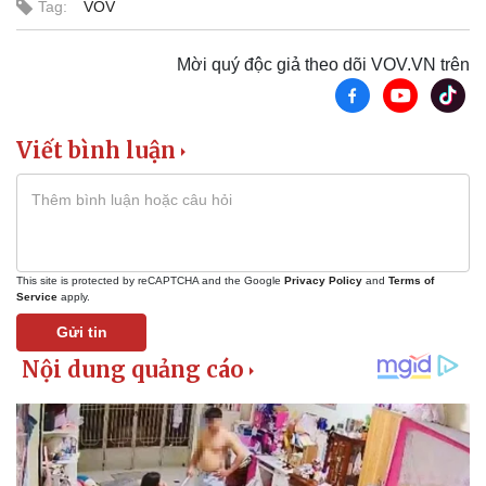
Tag:
VOV
Mời quý độc giả theo dõi VOV.VN trên
Viết bình luận
This site is protected by reCAPTCHA and the Google
Privacy Policy
and
Terms of
Service
apply.
Pháp luật
Quân sự - Quốc phòng
Gửi tin
Vụ án
Vũ khí
Tin nóng
Việt Nam
Tư vấn luật
Phân tích