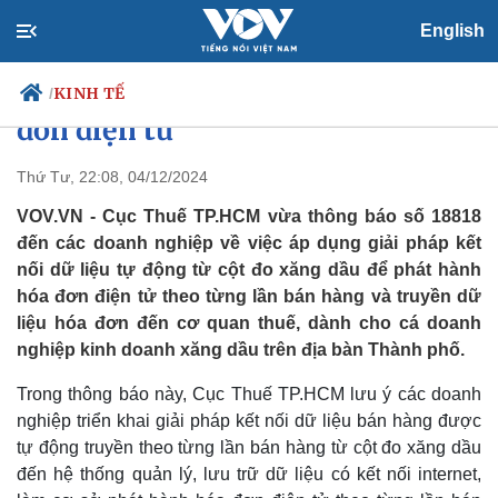
English
Nhiều cửa hàng xăng dầu nhập
thủ công thông tin để lập hóa
KINH TẾ
/
đơn điện tử
Thứ Tư, 22:08, 04/12/2024
Chính trị
Xã hội
VOV.VN - Cục Thuế TP.HCM vừa thông báo số 18818
Đảng
Tin 24h
đến các doanh nghiệp về việc áp dụng giải pháp kết
Tổ chức nhân sự
Dự báo thời tiết
nối dữ liệu tự động từ cột đo xăng dầu để phát hành
Quốc hội
Giáo dục
hóa đơn điện tử theo từng lần bán hàng và truyền dữ
Nhận diện sự thật
Dấu ấn VOV
liệu hóa đơn đến cơ quan thuế, dành cho cá doanh
Việc làm
nghiệp kinh doanh xăng dầu trên địa bàn Thành phố.
Biển đảo
Trong thông báo này, Cục Thuế TP.HCM lưu ý các doanh
nghiệp triển khai giải pháp kết nối dữ liệu bán hàng được
tự động truyền theo từng lần bán hàng từ cột đo xăng dầu
đến hệ thống quản lý, lưu trữ dữ liệu có kết nối internet,