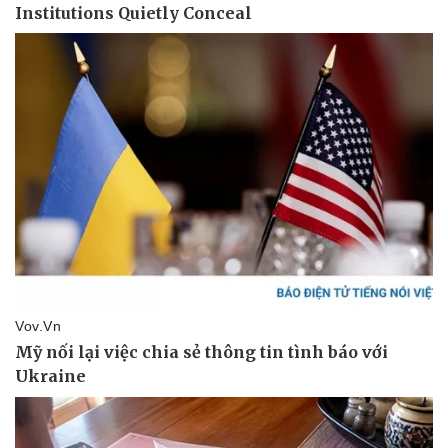
Sức khỏe
Đời sống
Dinh dưỡng - món ngon
Nhà đẹp
Cây thuốc
Blog
Sản phụ khoa
Tình yêu - Gia đình
Nhi khoa
Nam khoa
Làm đẹp - giảm cân