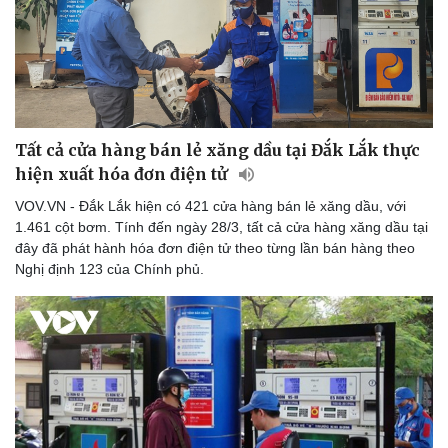
Tất cả cửa hàng bán lẻ xăng dầu tại Đắk Lắk thực
hiện xuất hóa đơn điện tử
VOV.VN - Đắk Lắk hiện có 421 cửa hàng bán lẻ xăng dầu, với
1.461 cột bơm. Tính đến ngày 28/3, tất cả cửa hàng xăng dầu tại
đây đã phát hành hóa đơn điện tử theo từng lần bán hàng theo
Nghị định 123 của Chính phủ.
Du lịch
Podcast
Tư vấn
Câu chuyện thời sự
Săn Tour
Đọc truyện đêm khuya
check-in
Cửa sổ tình yêu
Kể chuyện cho bé
Hạt giống tâm hồn