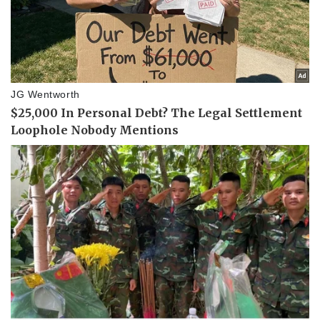
Bóng đá
Ô tô
Lịch thi đấu bóng đá
Xe máy
Thế giới thể thao
Tư vấn
eSports
Hậu trường