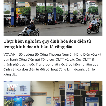
Văn hóa
Giải trí
Sân khấu - Điện ảnh
Nghệ sĩ
Văn học
Thời trang
Thực hiện nghiêm quy định hóa đơn điện tử
Âm nhạc
Sao Việt
trong kinh doanh, bán lẻ xăng dầu
Di sản
VOV.VN - Bộ trưởng Bộ Công Thương Nguyễn Hồng Diên vừa ký
ban hành Công điện gửi Tổng cục QLTT và các Cục QLTT tỉnh,
thành phố trực thuộc Trung ương về việc thực hiện nghiêm quy
định về hóa đơn điện tử đối với hoạt động kinh doanh, bán lẻ
xăng dầu.