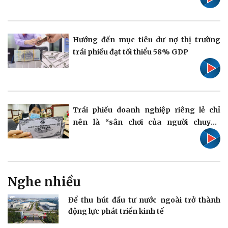
Pháp luật
Quân sự - Quốc phòng
Vụ án
Vũ khí
Hướng đến mục tiêu dư nợ thị trường
Tin nóng
Việt Nam
trái phiếu đạt tối thiểu 58% GDP
Tư vấn luật
Phân tích
Trái phiếu doanh nghiệp riêng lẻ chỉ
nên là “sân chơi của người chuyên
Thể thao
Ô tô - Xe máy
nghiệp”
Bóng đá
Ô tô
Lịch thi đấu bóng đá
Xe máy
Thế giới thể thao
Tư vấn
eSports
Nghe nhiều
Hậu trường
Để thu hút đầu tư nước ngoài trở thành
động lực phát triển kinh tế