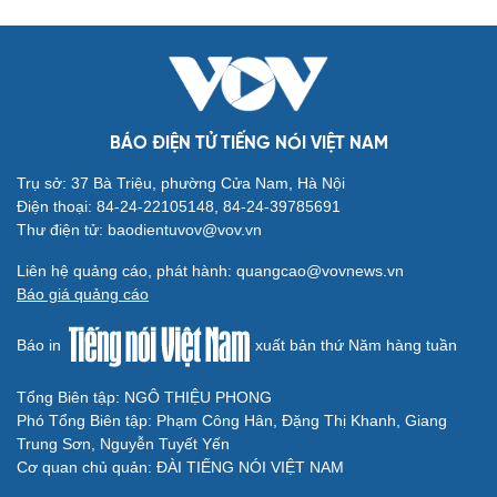
BÁO ĐIỆN TỬ TIẾNG NÓI VIỆT NAM
Văn hóa
Giải trí
Sân khấu - Điện ảnh
Nghệ sĩ
Trụ sở: 37 Bà Triệu, phường Cửa Nam, Hà Nội
Văn học
Thời trang
Điện thoại: 84-24-22105148, 84-24-39785691
Âm nhạc
Sao Việt
Thư điện tử: baodientuvov@vov.vn
Di sản
Liên hệ quảng cáo, phát hành: quangcao@vovnews.vn
Báo giá quảng cáo
Báo in
xuất bản thứ Năm hàng tuần
Du lịch
Podcast
Tổng Biên tập: NGÔ THIỆU PHONG
Phó Tổng Biên tập: Phạm Công Hân, Đặng Thị Khanh, Giang
Tư vấn
Câu chuyện thời sự
Trung Sơn, Nguyễn Tuyết Yến
Săn Tour
Đọc truyện đêm khuya
Cơ quan chủ quản: ĐÀI TIẾNG NÓI VIỆT NAM
check-in
Cửa sổ tình yêu
Kể chuyện cho bé