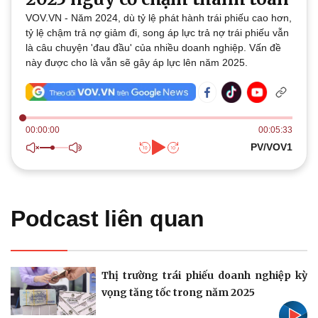
Thế giới
Multimedia
VOV.VN - Năm 2024, dù tỷ lệ phát hành trái phiếu cao hơn,
Quan sát
Video
tỷ lệ chậm trả nợ giảm đi, song áp lực trả nợ trái phiếu vẫn
Cuộc sống đó đây
Ảnh
là câu chuyện 'đau đầu' của nhiều doanh nghiệp. Vấn đề
Hồ sơ
E-Magazine
này được cho là vẫn sẽ gây áp lực lên năm 2025.
Infographic
00:00:00
00:05:33
PV/VOV1
Kinh tế
Thị trường
Bất động sản
Giá vàng
Khởi nghiệp
Tiêu dùng
Podcast liên quan
Tỷ giá
Chứng khoán
Giá cà phê
Thị trường trái phiếu doanh nghiệp kỳ
vọng tăng tốc trong năm 2025