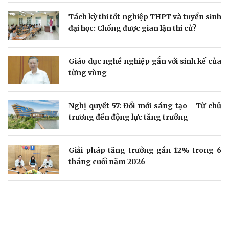
Tách kỳ thi tốt nghiệp THPT và tuyển sinh
Doanh nghiệp
Công nghệ
đại học: Chống được gian lận thi cử?
Thông tin doanh nghiệp
Sành điệu
Doanh nghiệp 24h
Tin Công nghệ
Doanh nhân
Trải nghiệm
Giáo dục nghề nghiệp gắn với sinh kế của
Vì cộng đồng
Chuyển đổi số
từng vùng
Nghị quyết 57: Đổi mới sáng tạo - Từ chủ
trương đến động lực tăng trưởng
Sức khỏe
Đời sống
Giải pháp tăng trưởng gần 12% trong 6
Dinh dưỡng - món ngon
Nhà đẹp
Cây thuốc
Blog
tháng cuối năm 2026
Sản phụ khoa
Tình yêu - Gia đình
Nhi khoa
Nam khoa
Làm đẹp - giảm cân
Phòng mạch online
Ăn sạch sống khỏe