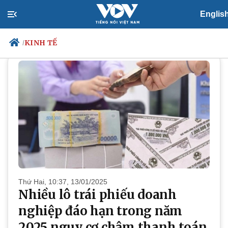
Englis
KINH TẾ
KINH TẾ
/
Chính trị
Xã hội
Đảng
Tin 24h
Tổ chức nhân sự
Dự báo thời tiết
Quốc hội
Giáo dục
Nhận diện sự thật
Dấu ấn VOV
Việc làm
Biển đảo
Thứ Hai, 10:37, 13/01/2025
Nhiều lô trái phiếu doanh
nghiệp đáo hạn trong năm
2025 nguy cơ chậm thanh toán