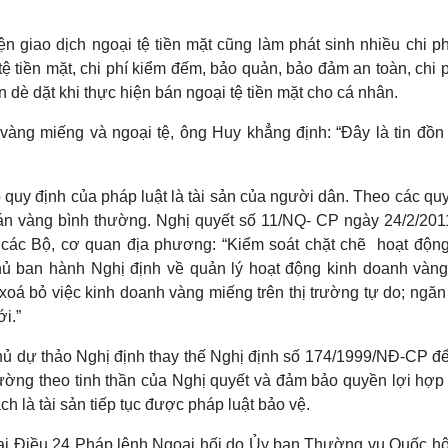
n giao dịch ngoại tệ tiền mặt cũng làm phát sinh nhiều chi ph
ệ tiền mặt, chi phí kiểm đếm, bảo quản, bảo đảm an toàn, chi 
n dè dặt khi thực hiện bán ngoại tệ tiền mặt cho cá nhân.
vàng miếng và ngoại tệ, ông Huy khẳng định: “Đây là tin đồn
uy định của pháp luật là tài sản của người dân. Theo các quy
n vàng bình thường. Nghị quyết số 11/NQ- CP ngày 24/2/201
các Bộ, cơ quan địa phương: “Kiểm soát chặt chẽ hoạt động
phủ ban hành Nghị định về quản lý hoạt động kinh doanh vàng
xoá bỏ việc kinh doanh vàng miếng trên thị trường tự do; ngă
i.”
hủ dự thảo Nghị định thay thế Nghị định số 174/1999/NĐ-CP để
rường theo tinh thần của Nghị quyết và đảm bảo quyền lợi hợp
 là tài sản tiếp tục được pháp luật bảo vệ.
 tại Điều 24 Pháp lệnh Ngoại hối do Ủy ban Thường vụ Quốc hộ