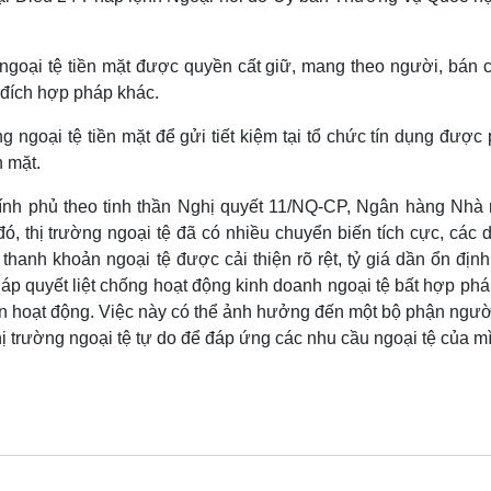
 ngoại tệ tiền mặt được quyền cất giữ, mang theo người, bán c
đích hợp pháp khác.
ngoại tệ tiền mặt để gửi tiết kiệm tại tổ chức tín dụng được
n mặt.
ính phủ theo tinh thần Nghị quyết 11/NQ-CP, Ngân hàng Nhà
, thị trường ngoại tệ đã có nhiều chuyển biến tích cực, các 
hanh khoản ngoại tệ được cải thiện rõ rệt, tỷ giá dần ổn địn
áp quyết liệt chống hoạt động kinh doanh ngoại tệ bất hợp ph
còn hoạt động. Việc này có thể ảnh hưởng đến một bộ phận ngườ
hị trường ngoại tệ tự do để đáp ứng các nhu cầu ngoại tệ của mì