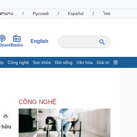
ສາລາວ
/
Русский
/
Español
/
ไทย
English
dcast
Radio
ệp
Công nghệ
Sức khỏe
Đời sống
Văn hóa
Giải trí
inh tế
Thị trường
ất động sản
Giá vàng
hởi nghiệp
Tiêu dùng
Tỷ giá
CÔNG NGHỆ
Chứng khoán
Giá cà phê
oanh nghiệp
Công nghệ
ở hữu
hông tin doanh nghiệp
Sành điệu