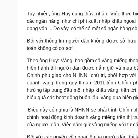
Tuy nhiên, ông Huy cũng thừa nhận: Việc thực hiệ
các ngân hàng, như chi phí xuất nhập khẩu ngoại t
đọng vốn ... Do vậy, có thể có một số ngân hàng cò
Đối với thông tin người dân không được sở hữu 
toàn không có cơ sở”.
Theo ông Huy: Vàng, bao gồm cả vàng miếng theo q
hiện hành thì người dân được nắm giữ và mua bá
Chính phủ giao cho NHNN chủ trì, phối hợp với 
doanh vàng; trong quý II năm 2011 trình Chính 
hướng tập trung đầu mối nhập khẩu vàng, tiến tới 
hiệu quả các hoạt động buôn lậu vàng qua biên giớ
Điều này có nghĩa là NHNN sẽ phải trình Chính p
chỉnh hoạt động kinh doanh vàng miếng trên thị t
của người dân. Việc nắm giữ vàng miếng với tư cách
Đối với các quyền về ngoại tệ của người dân, thì