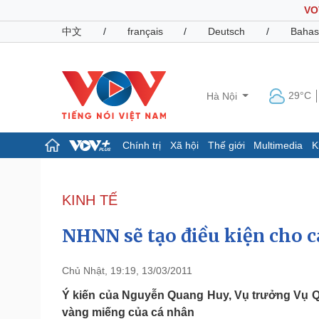
VO
中文
/
français
/
Deutsch
/
Bahas
29°C
Hà Nội
Chính trị
Xã hội
Thế giới
Multimedia
K
Chính trị
Xã hội
Đảng
Tin 24h
KINH TẾ
Tổ chức nhân sự
Dự báo thời tiết
Quốc hội
Giáo dục
NHNN sẽ tạo điều kiện cho c
Nhận diện sự thật
Dấu ấn VOV
Việc làm
Biển đảo
Chủ Nhật, 19:19, 13/03/2011
Pháp luật
Quân sự - Quốc phòng
Ý kiến của Nguyễn Quang Huy, Vụ trưởng Vụ Q
vàng miếng của cá nhân
Vụ án
Vũ khí