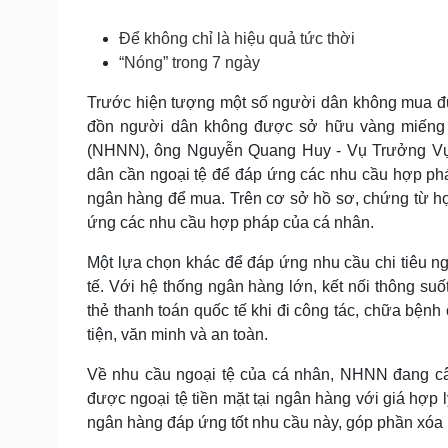
Tin nóng
Việt Nam
Tư vấn luật
Phân tích
Để không chỉ là hiệu quả tức thời
“Nóng” trong 7 ngày
Trước hiện tượng một số người dân không mua đư
Sức khỏe
Đời sống
đồn người dân không được sở hữu vàng miếng và
Dinh dưỡng - món ngon
Nhà đẹp
(NHNN), ông Nguyễn Quang Huy - Vụ Trưởng Vụ 
Cây thuốc
Blog
dân cần ngoại tệ để đáp ứng các nhu cầu hợp pháp
Sản phụ khoa
Tình yêu - Gia đình
ngân hàng để mua. Trên cơ sở hồ sơ, chứng từ hợ
Nhi khoa
Nam khoa
ứng các nhu cầu hợp pháp của cá nhân.
Làm đẹp - giảm cân
Phòng mạch online
Một lựa chọn khác để đáp ứng nhu cầu chi tiêu n
Ăn sạch sống khỏe
tế. Với hệ thống ngân hàng lớn, kết nối thông suố
thẻ thanh toán quốc tế khi đi công tác, chữa bệnh
Cải chính
tiện, văn minh và an toàn.
Về nhu cầu ngoại tệ của cá nhân, NHNN đang cân
được ngoại tệ tiền mặt tại ngân hàng với giá hợp 
ngân hàng đáp ứng tốt nhu cầu này, góp phần xóa b