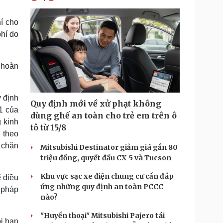
í cho
phí do
 hoàn
 định
Quy định mới về xử phạt không
1 của
dùng ghế an toàn cho trẻ em trên ô
 kinh
tô từ 15/8
 theo
n chặn
Mitsubishi Destinator giảm giá gần 80
triệu đồng, quyết đấu CX-5 và Tucson
Khu vực sạc xe điện chung cư cần đáp
 điều
ứng những quy định an toàn PCCC
 pháp
nào?
"Huyền thoại" Mitsubishi Pajero tái
i ban