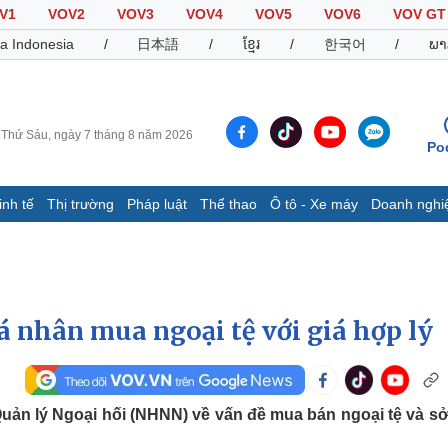
V1
VOV2
VOV3
VOV4
VOV5
VOV6
VOV GT
a Indonesia
/
日本語
/
ខ្មែរ
/
한국어
/
ພາ
Thứ Sáu, ngày 7 tháng 8 năm 2026
Po
inh tế
Thị trường
Pháp luật
Thể thao
Ô tô - Xe máy
Doanh nghi
Thế giới
Multimedia
K
Quan sát
Video
B
Cuộc sống đó đây
Ảnh
K
Hồ sơ
E-Magazine
á nhân mua ngoại tệ với giá hợp lý
Infographic
Thể thao
Ô tô - Xe máy
D
uản lý Ngoại hối (NHNN) về vấn đề mua bán ngoại tệ và s
Bóng đá
Ô tô
T