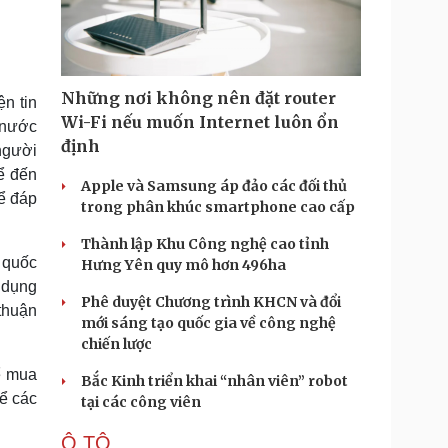
Doanh nghiệp 24h
Tin Công nghệ
Doanh nhân
Trải nghiệm
ì cộng đồng
Chuyển đổi số
Những nơi không nên đặt router
n tin
u lịch
Podcast
Wi-Fi nếu muốn Internet luôn ổn
 nước
Tư vấn
Câu chuyện thời sự
định
người
Săn Tour
Đọc truyện đêm khuya
ể đến
heck-in
Cửa sổ tình yêu
Apple và Samsung áp đảo các đối thủ
ể đáp
Kể chuyện cho bé
trong phân khúc smartphone cao cấp
Hạt giống tâm hồn
Thành lập Khu Công nghệ cao tỉnh
 quốc
Hưng Yên quy mô hơn 496ha
ử dụng
Phê duyệt Chương trình KHCN và đổi
 thuận
mới sáng tạo quốc gia về công nghệ
chiến lược
ể mua
Bắc Kinh triển khai “nhân viên” robot
để các
tại các công viên
Ô TÔ