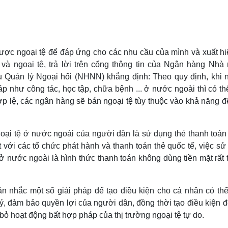
Lịch thi đấu bóng đá
Xe máy
Thế giới thể thao
Tư vấn
eSports
V
Hậu trường
ợc ngoại tệ để đáp ứng cho các nhu cầu của mình và xuất hiệ
Văn hóa
Giải trí
D
 ngoại tệ, trả lời trên cổng thông tin của Ngân hàng Nhà
Sân khấu - Điện ảnh
Nghệ sĩ
Quản lý Ngoại hối (NHNN) khẳng định: Theo quy định, khi 
Văn học
Thời trang
 như công tác, học tập, chữa bệnh ... ở nước ngoài thì có th
Âm nhạc
Sao Việt
c
p lệ, các ngân hàng sẽ bán ngoại tệ tùy thuộc vào khả năng đ
Di sản
goại tệ ở nước ngoài của người dân là sử dụng thẻ thanh toán
t với các tổ chức phát hành và thanh toán thẻ quốc tế, việc s
 ở nước ngoài là hình thức thanh toán không dùng tiền mặt rất
 nhắc một số giải pháp để tạo điều kiện cho cá nhân có th
lý, đảm bảo quyền lợi của người dân, đồng thời tạo điều kiện 
ỏ hoạt động bất hợp pháp của thị trường ngoại tệ tự do.