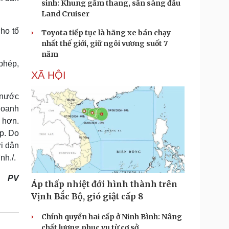
sinh: Khung gầm thang, sẵn sàng đấu
Land Cruiser
ho tổ
Toyota tiếp tục là hãng xe bán chạy
nhất thế giới, giữ ngôi vương suốt 7
năm
 phép,
XÃ HỘI
 nước
doanh
h hơn.
áp. Do
i dân
nh./.
PV
Áp thấp nhiệt đới hình thành trên
Vịnh Bắc Bộ, gió giật cấp 8
Chính quyền hai cấp ở Ninh Bình: Nâng
chất lượng phục vụ từ cơ sở