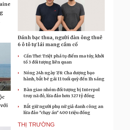
aine
ng
u
Đánh bạc thua, người đàn ông thuê
6 ô tô tự lái mang cầm cố
Cần Thơ: Triệt phá tụ điểm ma túy, khởi
tố 3 đối tượng liên quan
Nóng 24h ngày 7/8: Cha dượng bạo
hành, bắt bé gái 11 tuổi quỳ đến 1h sáng
Bàn giao nhóm đối tượng bị Interpol
truy nã đỏ, lừa đảo hơn 327 tỷ đồng
ộc
 với
Bắt giữ người phụ nữ giả danh công an
lừa đảo "chạy án" 400 triệu đồng
THỊ TRƯỜNG