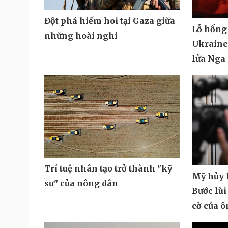
Đột phá hiếm hoi tại Gaza giữa
Lỗ hổng
những hoài nghi
Ukraine 
lửa Nga
Trí tuệ nhân tạo trở thành "kỹ
Mỹ hủy k
sư" của nông dân
Bước lùi
cờ của 