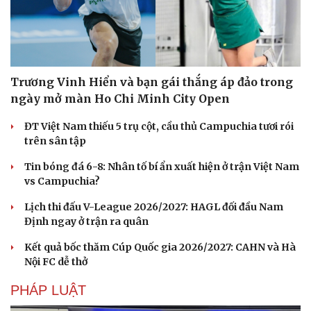
Trương Vinh Hiển và bạn gái thắng áp đảo trong
ngày mở màn Ho Chi Minh City Open
ĐT Việt Nam thiếu 5 trụ cột, cầu thủ Campuchia tươi rói
trên sân tập
Tin bóng đá 6-8: Nhân tố bí ẩn xuất hiện ở trận Việt Nam
vs Campuchia?
Lịch thi đấu V-League 2026/2027: HAGL đối đầu Nam
Định ngay ở trận ra quân
Kết quả bốc thăm Cúp Quốc gia 2026/2027: CAHN và Hà
Nội FC dễ thở
PHÁP LUẬT