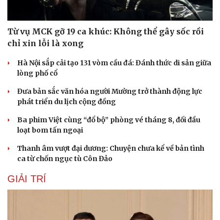
Từ vụ MCK gỡ 19 ca khúc: Không thể gây sốc rồi
Du lịch
Podcast
chỉ xin lỗi là xong
Tư vấn
Câu chuyện thời sự
Săn Tour
Đọc truyện đêm khuya
Hà Nội sắp cải tạo 131 vòm cầu đá: Đánh thức di sản giữa
check-in
Cửa sổ tình yêu
lòng phố cổ
Kể chuyện cho bé
Đưa bản sắc văn hóa người Mường trở thành động lực
Hạt giống tâm hồn
phát triển du lịch cộng đồng
Ba phim Việt cùng “đổ bộ” phòng vé tháng 8, đối đầu
loạt bom tấn ngoại
Thanh âm vượt đại dương: Chuyện chưa kể về bản tình
ca từ chốn ngục tù Côn Đảo
GIẢI TRÍ