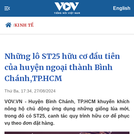
English
KINH TẾ
/
Những lô ST25 hữu cơ đầu tiên
Chính trị
Xã hội
Đảng
Tin 24h
của huyện ngoại thành Bình
Tổ chức nhân sự
Dự báo thời tiết
Chánh,TP.HCM
Quốc hội
Giáo dục
Nhận diện sự thật
Dấu ấn VOV
Việc làm
Thứ Ba, 17:34, 27/08/2024
Biển đảo
VOV.VN - Huyện Bình Chánh, TP.HCM khuyến khích
nông hộ chủ động ứng dụng những giống lúa mới,
trong đó có ST25, canh tác quy trình hữu cơ để phục
vụ theo đơn đặt hàng.