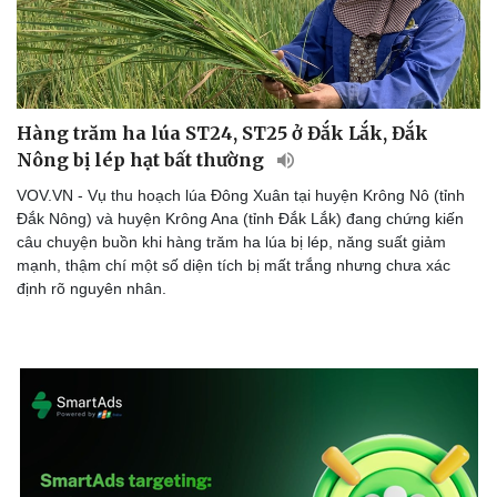
Hàng trăm ha lúa ST24, ST25 ở Đắk Lắk, Đắk
Nông bị lép hạt bất thường
VOV.VN - Vụ thu hoạch lúa Đông Xuân tại huyện Krông Nô (tỉnh
Đắk Nông) và huyện Krông Ana (tỉnh Đắk Lắk) đang chứng kiến
câu chuyện buồn khi hàng trăm ha lúa bị lép, năng suất giảm
mạnh, thậm chí một số diện tích bị mất trắng nhưng chưa xác
định rõ nguyên nhân.
Doanh nghiệp
Công nghệ
Thông tin doanh nghiệp
Sành điệu
Doanh nghiệp 24h
Tin Công nghệ
Doanh nhân
Trải nghiệm