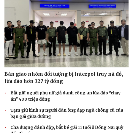
Văn hóa
Giải trí
Sân khấu - Điện ảnh
Nghệ sĩ
Văn học
Thời trang
Âm nhạc
Sao Việt
Di sản
Bàn giao nhóm đối tượng bị Interpol truy nã đỏ,
lừa đảo hơn 327 tỷ đồng
Bắt giữ người phụ nữ giả danh công an lừa đảo "chạy
án" 400 triệu đồng
Tạm giữ hình sự người đàn ông đạp ngã chồng cũ của
bạn gái giữa đường
Cha dượng đánh đập, bắt bé gái 11 tuổi ở Đồng Nai quỳ