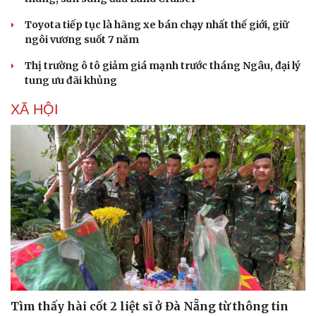
Sản phụ khoa
Tình yêu - Gia đình
Toyota tiếp tục là hãng xe bán chạy nhất thế giới, giữ
Nhi khoa
ngôi vương suốt 7 năm
Nam khoa
Làm đẹp - giảm cân
Thị trường ô tô giảm giá mạnh trước tháng Ngâu, đại lý
Phòng mạch online
tung ưu đãi khủng
Ăn sạch sống khỏe
XÃ HỘI
Tìm thấy hài cốt 2 liệt sĩ ở Đà Nẵng từ thông tin