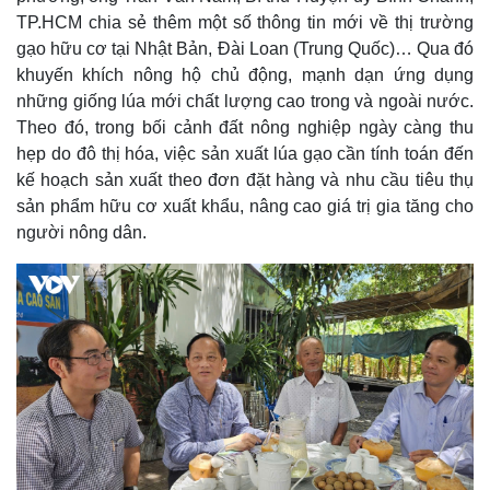
TP.HCM chia sẻ thêm một số thông tin mới về thị trường
gạo hữu cơ tại Nhật Bản, Đài Loan (Trung Quốc)… Qua đó
khuyến khích nông hộ chủ động, mạnh dạn ứng dụng
những giống lúa mới chất lượng cao trong và ngoài nước.
Theo đó, trong bối cảnh đất nông nghiệp ngày càng thu
hẹp do đô thị hóa, việc sản xuất lúa gạo cần tính toán đến
kế hoạch sản xuất theo đơn đặt hàng và nhu cầu tiêu thụ
sản phẩm hữu cơ xuất khẩu, nâng cao giá trị gia tăng cho
người nông dân.
Thế giới
Multimedia
Quan sát
Video
Cuộc sống đó đây
Ảnh
Hồ sơ
E-Magazine
Infographic