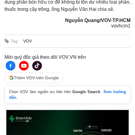
dụng phân bón hữu cơ để không bị tồn dư nhiều loại phân,
thuốc trong cây trồng, ông Nguyễn Văn Hai chia sẻ.
Nguyễn Quang/VOV-TP.HCM
vovhcm1
Tag:
VOV
Mời quý độc giả theo dõi VOV.VN trên
Thêm VOV trên Google
Kinh tế
Thị trường
Bất động sản
Giá vàng
Chọn VOV làm nguồn ưu tiên trên
Google Search
.
Xem hướng
dẫn.
Khởi nghiệp
Tiêu dùng
Tỷ giá
Chứng khoán
Giá cà phê