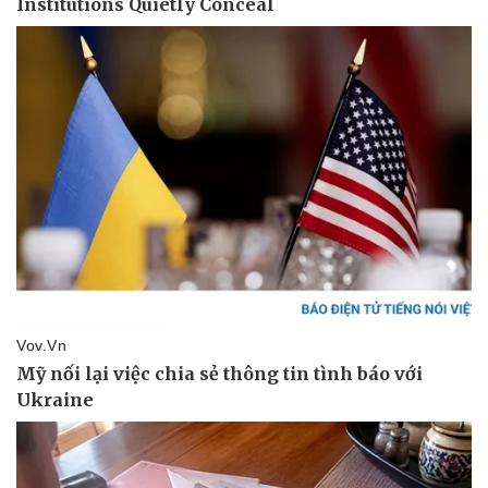
Thể thao
Ô tô - Xe máy
Bóng đá
Ô tô
Lịch thi đấu bóng đá
Xe máy
Thế giới thể thao
Tư vấn
eSports
Hậu trường