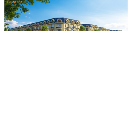
Genera by The Solia: Tâm điểm đón xu hướng
dịch chuyển cư dân từ trung tâm
Mục tiêu 114 dự án: Hà Nội sẽ tháo gỡ điểm nghẽn nhà ở
xã hội ra sao?
TP.HCM rà soát 16 khu đất xây dựng nhà lưu trú công
nhân
Nhà ở cho thuê: Lối mở để bình ổn thị trường và mở rộng