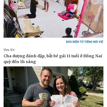
Pháp luật
Quân sự - Quốc phòng
Vụ án
Vũ khí
Tin nóng
Việt Nam
Tư vấn luật
Phân tích