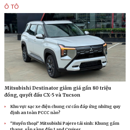
Ô TÔ
Mitsubishi Destinator giảm giá gần 80 triệu
đồng, quyết đấu CX-5 và Tucson
Khu vực sạc xe điện chung cư cần đáp ứng những quy
định an toàn PCCC nào?
Sức khỏe
Đời sống
Dinh dưỡng - món ngon
Nhà đẹp
"Huyền thoại" Mitsubishi Pajero tái sinh: Khung gầm
Cây thuốc
Blog
thang, sẵn sàng đấu Land Cruiser