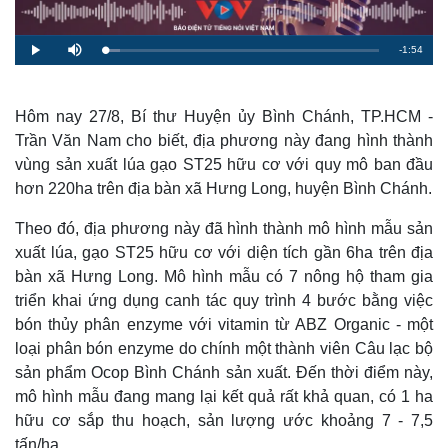
R
-
1:54
L
P
M
o
l
u
a
a
t
e
d
y
e
e
d
m
:
Hôm nay 27/8, Bí thư Huyện ủy Bình Chánh, TP.HCM -
5
.
Trần Văn Nam cho biết, địa phương này đang hình thành
a
3
5
vùng sản xuất lúa gạo ST25 hữu cơ với quy mô ban đầu
%
i
hơn 220ha trên địa bàn xã Hưng Long, huyện Bình Chánh.
n
Theo đó, địa phương này đã hình thành mô hình mẫu sản
i
xuất lúa, gạo ST25 hữu cơ với diện tích gần 6ha trên địa
n
bàn xã Hưng Long. Mô hình mẫu có 7 nông hộ tham gia
g
triển khai ứng dụng canh tác quy trình 4 bước bằng việc
T
bón thủy phân enzyme với vitamin từ ABZ Organic - một
loại phân bón enzyme do chính một thành viên Câu lạc bộ
i
sản phẩm Ocop Bình Chánh sản xuất. Đến thời điểm này,
m
mô hình mẫu đang mang lại kết quả rất khả quan, có 1 ha
e
hữu cơ sắp thu hoạch, sản lượng ước khoảng 7 - 7,5
tấn/ha.