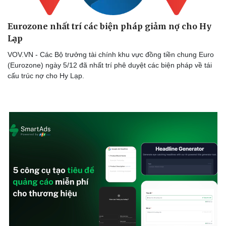
Eurozone nhất trí các biện pháp giảm nợ cho Hy
Lạp
VOV.VN - Các Bộ trưởng tài chính khu vực đồng tiền chung Euro
(Eurozone) ngày 5/12 đã nhất trí phê duyệt các biện pháp về tái
cấu trúc nợ cho Hy Lạp.
Thể thao
Ô tô - Xe máy
Bóng đá
Ô tô
Lịch thi đấu bóng đá
Xe máy
Thế giới thể thao
Tư vấn
eSports
Hậu trường