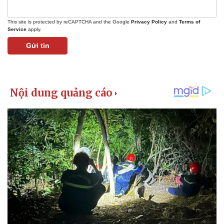
This site is protected by reCAPTCHA and the Google
Privacy Policy
and
Terms of
Service
apply.
Gửi tin