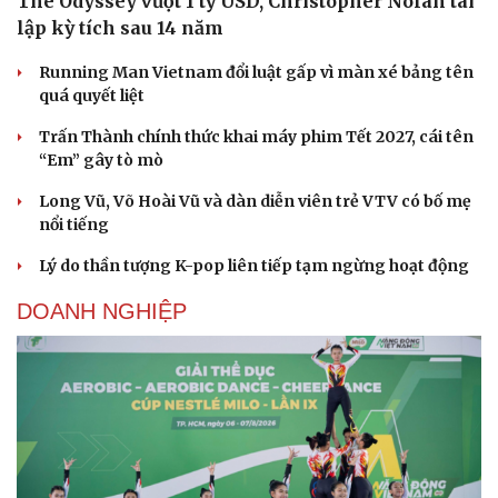
The Odyssey vượt 1 tỷ USD, Christopher Nolan tái
lập kỳ tích sau 14 năm
Running Man Vietnam đổi luật gấp vì màn xé bảng tên
quá quyết liệt
Trấn Thành chính thức khai máy phim Tết 2027, cái tên
“Em” gây tò mò
Long Vũ, Võ Hoài Vũ và dàn diễn viên trẻ VTV có bố mẹ
nổi tiếng
Lý do thần tượng K-pop liên tiếp tạm ngừng hoạt động
DOANH NGHIỆP