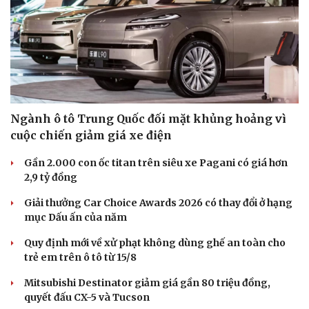
Ngành ô tô Trung Quốc đối mặt khủng hoảng vì
cuộc chiến giảm giá xe điện
Doanh nghiệp
Công nghệ
Gần 2.000 con ốc titan trên siêu xe Pagani có giá hơn
2,9 tỷ đồng
Thông tin doanh nghiệp
Sành điệu
Doanh nghiệp 24h
Tin Công nghệ
Giải thưởng Car Choice Awards 2026 có thay đổi ở hạng
Doanh nhân
Trải nghiệm
mục Dấu ấn của năm
Vì cộng đồng
Chuyển đổi số
Quy định mới về xử phạt không dùng ghế an toàn cho
trẻ em trên ô tô từ 15/8
Mitsubishi Destinator giảm giá gần 80 triệu đồng,
quyết đấu CX-5 và Tucson