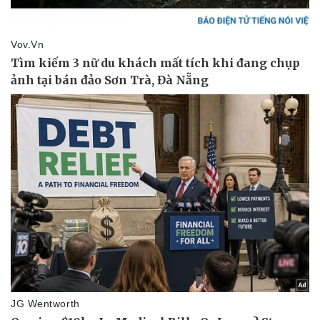
Kinh tế
Thị trường
Bất động sản
Giá vàng
Khởi nghiệp
Tiêu dùng
Tỷ giá
Chứng khoán
Giá cà phê