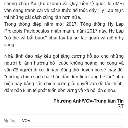
chung châu Âu (Eurozone) và Quỹ Tiền tệ quốc tế (IMF)
vẫn đang tranh cãi về cách thức để thúc đẩy Hy Lạp thực
thi những cải cách cứng rắn hơn nữa.
Trong thông điệp năm mới 2017, Tổng thống Hy Lạp
Prokopis Pavlopoulos nhấn mạnh, năm 2017 này, Hy Lạp
"có thể và bắt buộc" phải lấy lại sự lạc quan và niềm hy
vọng.
Nhà lãnh đạo này kêu gọi tăng cường hỗ trợ cho những
người bị ảnh hưởng bởi cuộc khủng hoảng nợ công và
vấn đề người di cư, tị nạn; đồng thời tuyên bố sẽ thay đổi
"những chính sách hà khắc dẫn đến tình trạng bế tắc" như
hiện nay bằng các chiến lược giải quyết vấn đề tài chính,
đảm bảo kinh tế phát triển bền vững và xã hội ổn định./.
Phương Anh/VOV-Trung tâm Tin
RT
Tag:
VOV