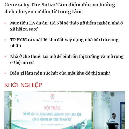
Genera by The Solia: Tâm điểm đón xu hướng
dịch chuyển cư dân từ trung tâm
Mục tiêu 114 dự án: Hà Nội sẽ tháo gỡ điểm nghẽn nhà ở
xã hội ra sao?
TP.HCM rà soát 16 khu đất xây dựng nhà lưu trú công
nhân
Nhà ở cho thuê: Lối mở để bình ổn thị trường và mở rộng
cơ hội an cư
Điều gì làm nên sức hút của một khu đô thị xanh?
KHỞI NGHIỆP