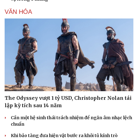
VĂN HÓA
Văn hóa
Giải trí
The Odyssey vượt 1 tỷ USD, Christopher Nolan tái
Sân khấu - Điện ảnh
Nghệ sĩ
lập kỳ tích sau 14 năm
Văn học
Thời trang
Âm nhạc
Sao Việt
Cần một hệ sinh thái trách nhiệm để ngăn âm nhạc lệch
Di sản
chuẩn
Khi bảo tàng đưa hiện vật bước ra khỏi tủ kính trò