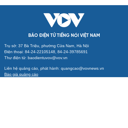
BÁO ĐIỆN TỬ TIẾNG NÓI VIỆT NAM
Trụ sở: 37 Bà Triệu, phường Cửa Nam, Hà Nội
Điện thoại: 84-24-22105148, 84-24-39785691
Thư điện tử: baodientuvov@vov.vn
Liên hệ quảng cáo, phát hành: quangcao@vovnews.vn
Báo giá quảng cáo
Báo in
xuất bản thứ Năm hàng tuần
Tổng Biên tập: NGÔ THIỆU PHONG
Phó Tổng Biên tập: Phạm Công Hân, Đặng Thị Khanh, Giang
Trung Sơn, Nguyễn Tuyết Yến
Cơ quan chủ quản: ĐÀI TIẾNG NÓI VIỆT NAM