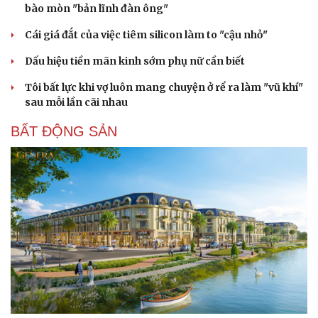
bào mòn "bản lĩnh đàn ông"
Cái giá đắt của việc tiêm silicon làm to "cậu nhỏ"
Dấu hiệu tiền mãn kinh sớm phụ nữ cần biết
Tôi bất lực khi vợ luôn mang chuyện ở rể ra làm "vũ khí"
sau mỗi lần cãi nhau
BẤT ĐỘNG SẢN
Cải chính