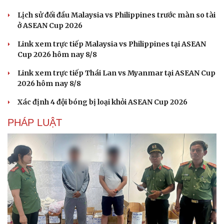
Lịch sử đối đầu Malaysia vs Philippines trước màn so tài
ở ASEAN Cup 2026
Link xem trực tiếp Malaysia vs Philippines tại ASEAN
Cup 2026 hôm nay 8/8
Link xem trực tiếp Thái Lan vs Myanmar tại ASEAN Cup
2026 hôm nay 8/8
Xác định 4 đội bóng bị loại khỏi ASEAN Cup 2026
Sức khỏe
Đời sống
PHÁP LUẬT
Dinh dưỡng - món ngon
Nhà đẹp
Cây thuốc
Blog
Sản phụ khoa
Tình yêu - Gia đình
Nhi khoa
Nam khoa
Làm đẹp - giảm cân
Phòng mạch online
Ăn sạch sống khỏe