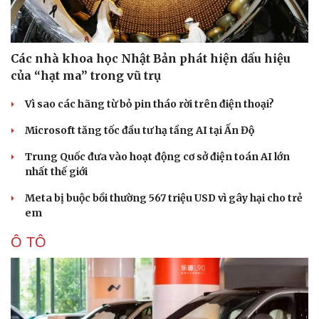
Các nhà khoa học Nhật Bản phát hiện dấu hiệu
của “hạt ma” trong vũ trụ
Vì sao các hãng từ bỏ pin tháo rời trên điện thoại?
Microsoft tăng tốc đầu tư hạ tầng AI tại Ấn Độ
Trung Quốc đưa vào hoạt động cơ sở điện toán AI lớn
nhất thế giới
Meta bị buộc bồi thường 567 triệu USD vì gây hại cho trẻ
em
Ô TÔ