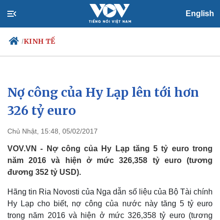
English
KINH TẾ
/
Nợ công của Hy Lạp lên tới hơn
Chính trị
Xã hội
Đảng
Tin 24h
326 tỷ euro
Tổ chức nhân sự
Dự báo thời tiết
Quốc hội
Giáo dục
Chủ Nhật, 15:48, 05/02/2017
Nhận diện sự thật
Dấu ấn VOV
Việc làm
VOV.VN - Nợ công của Hy Lạp tăng 5 tỷ euro trong
Biển đảo
năm 2016 và hiện ở mức 326,358 tỷ euro (tương
đương 352 tỷ USD).
Hãng tin Ria Novosti của Nga dẫn số liệu của Bộ Tài chính
Hy Lạp cho biết, nợ công của nước này tăng 5 tỷ euro
trong năm 2016 và hiện ở mức 326,358 tỷ euro (tương