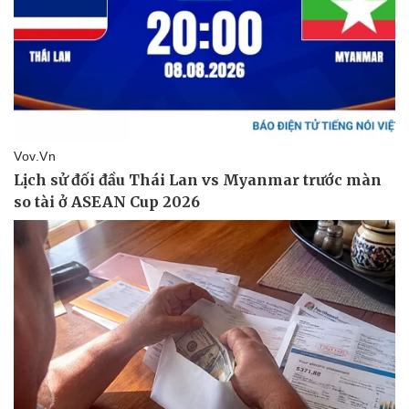
Pháp luật
Quân sự - Quốc phòng
Vụ án
Vũ khí
Tin nóng
Việt Nam
Tư vấn luật
Phân tích