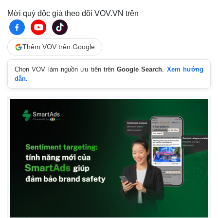
Mời quý độc giả theo dõi VOV.VN trên
Thêm VOV trên Google
Chọn VOV làm nguồn ưu tiên trên
Google Search
.
Xem hướng
dẫn.
Thế giới
Multimedia
Quan sát
Video
Cuộc sống đó đây
Ảnh
Hồ sơ
E-Magazine
Infographic