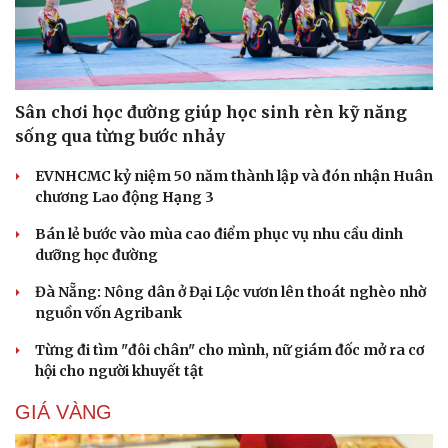
Sân chơi học đường giúp học sinh rèn kỹ năng
sống qua từng bước nhảy
EVNHCMC kỷ niệm 50 năm thành lập và đón nhận Huân
chương Lao động Hạng 3
Bán lẻ bước vào mùa cao điểm phục vụ nhu cầu dinh
dưỡng học đường
Đà Nẵng: Nông dân ở Đại Lộc vươn lên thoát nghèo nhờ
Du lịch
Podcast
nguồn vốn Agribank
Tư vấn
Câu chuyện thời sự
Săn Tour
Đọc truyện đêm khuya
Từng đi tìm "đôi chân" cho mình, nữ giám đốc mở ra cơ
check-in
Cửa sổ tình yêu
hội cho người khuyết tật
Kể chuyện cho bé
GIÁ VÀNG
Hạt giống tâm hồn