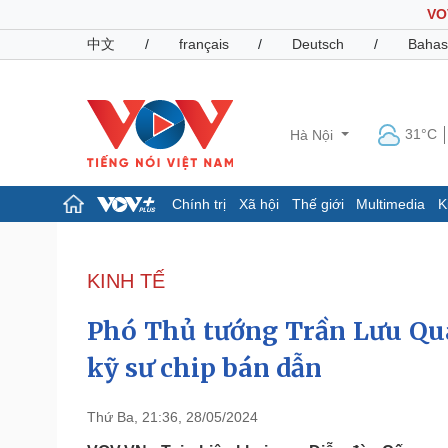
VO
中文
/
français
/
Deutsch
/
Bahas
31°C
Hà Nội
Chính trị
Xã hội
Thế giới
Multimedia
K
Chính trị
Xã hội
Đảng
Tin 24h
KINH TẾ
Tổ chức nhân sự
Dự báo thời tiết
Quốc hội
Giáo dục
Phó Thủ tướng Trần Lưu Qua
Nhận diện sự thật
Dấu ấn VOV
Việc làm
kỹ sư chip bán dẫn
Biển đảo
Pháp luật
Quân sự - Quốc phòng
Thứ Ba, 21:36, 28/05/2024
Vụ án
Vũ khí