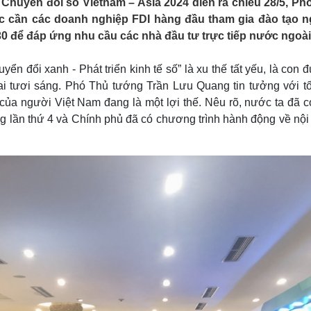
Chuyển đổi số Vietnam – Asia 2024 diễn ra chiều 28/5, Ph
Lịch thi đấu bóng đá
Xe máy
 cần các doanh nghiệp FDI hàng đầu tham gia đào tạo 
Thế giới thể thao
Tư vấn
0 để đáp ứng nhu cầu các nhà đầu tư trực tiếp nước ngoài
eSports
V
Hậu trường
ển đổi xanh - Phát triển kinh tế số” là xu thế tất yếu, là con
Văn hóa
Giải trí
D
ai tươi sáng. Phó Thủ tướng Trần Lưu Quang tin tưởng với tố
Sân khấu - Điện ảnh
Nghệ sĩ
 của người Việt Nam đang là một lợi thế. Nêu rõ, nước ta đã c
Văn học
Thời trang
g lần thứ 4 và Chính phủ đã có chương trình hành động về nội
Âm nhạc
Sao Việt
c
Di sản