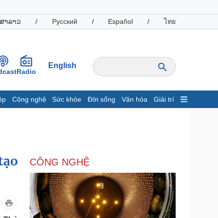
ສາລາວ
/
Русский
/
Español
/
ไทย
English
dcast
Radio
ệp
Công nghệ
Sức khỏe
Đời sống
Văn hóa
Giải trí
inh tế
Thị trường
ất động sản
Giá vàng
hởi nghiệp
Tiêu dùng
Tỷ giá
tạo
CÔNG NGHỆ
Chứng khoán
Giá cà phê
oanh nghiệp
Công nghệ
hông tin doanh nghiệp
Sành điệu