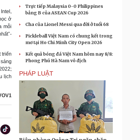
Trực tiếp Malaysia 0-0 Philippines
ntel,
bảng B của ASEAN Cup 2026
học ở
Cha của Lionel Messi qua đời ở tuổi 68
a mỗi
hất"-
Pickleball Việt Nam có chung kết trong
mơ tại Ho Chi Minh City Open 2026
triển
Kết quả bóng đá Việt Nam hôm nay 8/8:
Phong Phú Hà Nam vô địch
i sáng
2022;
PHÁP LUẬT
 lịch
VOV1