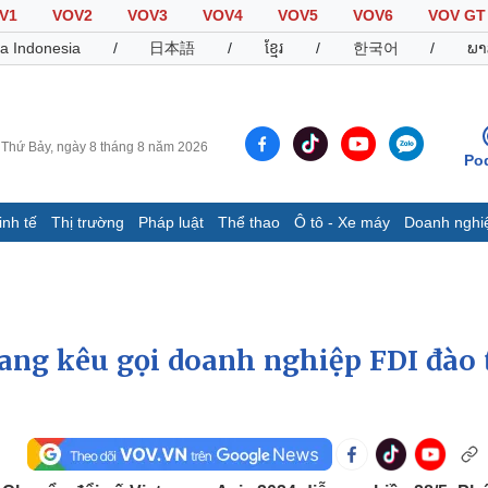
V1
VOV2
VOV3
VOV4
VOV5
VOV6
VOV GT
a Indonesia
/
日本語
/
ខ្មែរ
/
한국어
/
ພາ
Thứ Bảy, ngày 8 tháng 8 năm 2026
Po
inh tế
Thị trường
Pháp luật
Thể thao
Ô tô - Xe máy
Doanh nghi
Thế giới
Multimedia
K
Quan sát
Video
B
Cuộc sống đó đây
Ảnh
K
Hồ sơ
E-Magazine
ng kêu gọi doanh nghiệp FDI đào 
Infographic
Thể thao
Ô tô - Xe máy
D
Bóng đá
Ô tô
T