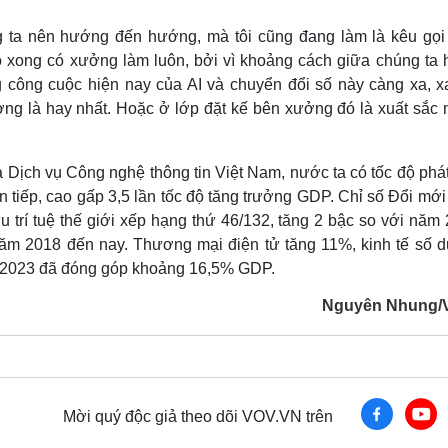
ta nên hướng đến hướng, mà tôi cũng đang làm là kêu gọi I
o xong có xưởng làm luôn, bởi vì khoảng cách giữa chúng ta 
g công cuộc hiện nay của AI và chuyển đổi số này càng xa, x
ng là hay nhất. Hoặc ở lớp đặt kế bên xưởng đó là xuất sắc n
Dịch vụ Công nghệ thông tin Việt Nam, nước ta có tốc độ phát 
 tiếp, cao gấp 3,5 lần tốc độ tăng trưởng GDP. Chỉ số Đổi mớ
rí tuệ thế giới xếp hạng thứ 46/132, tăng 2 bậc so với năm 
năm 2018 đến nay. Thương mại điện tử tăng 11%, kinh tế số du
m 2023 đã đóng góp khoảng 16,5% GDP.
Nguyên Nhung/
Mời quý độc giả theo dõi VOV.VN trên