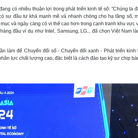
g có nhiều thuận lợi trong phát triển kinh tế số: “Chúng ta 
ã có sự đầu tư khá mạnh mẽ và nhanh chóng cho hạ tầng số, m
ục và ngày càng có vị thế cao hơn trong cạnh tranh khu vực v
 hàng đầu ví dụ như Intel, Samsung, LG... đã chọn Việt Nam là
 làm để Chuyển đổi số - Chuyển đổi xanh - Phát triển kinh t
nhân lực chất lượng cao, đặc biệt là cách đào tạo kỹ sư chip b