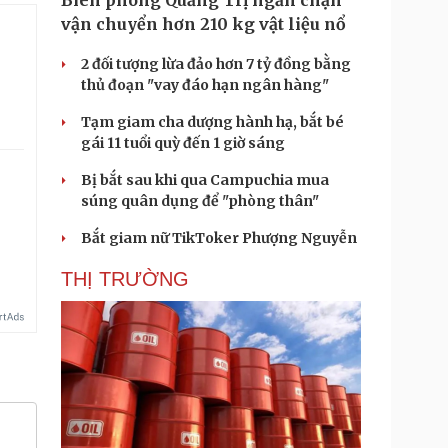
Biên phòng Quảng Trị ngăn chặn
vận chuyển hơn 210 kg vật liệu nổ
2 đối tượng lừa đảo hơn 7 tỷ đồng bằng
thủ đoạn "vay đáo hạn ngân hàng"
Tạm giam cha dượng hành hạ, bắt bé
gái 11 tuổi quỳ đến 1 giờ sáng
Bị bắt sau khi qua Campuchia mua
súng quân dụng để "phòng thân"
.
Bắt giam nữ TikToker Phượng Nguyễn
THỊ TRƯỜNG