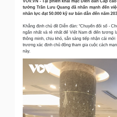
VOV.VN - Tại phiên khai mạc Diễn đàn Cấp cao 
Tin nóng
Việt Nam
tướng Trần Lưu Quang đã nhấn mạnh đến việc
Tư vấn luật
Phân tích
nhân lực đạt 50.000 kỹ sư bán dẫn đến năm 203
Khẳng định chủ đề Diễn đàn: “Chuyển đổi số - Chuy
Sức khỏe
Đời sống
ngắn nhất và rẻ nhất để Việt Nam đi đến tương l
Dinh dưỡng - món ngon
Nhà đẹp
thông minh, chịu khó, sẵn sàng tiếp nhận cái mới
Cây thuốc
Blog
trương xác định chủ động tham gia cuộc cách mạn
Sản phụ khoa
Tình yêu - Gia đình
này.
Nhi khoa
Nam khoa
Làm đẹp - giảm cân
Phòng mạch online
Ăn sạch sống khỏe
Cải chính