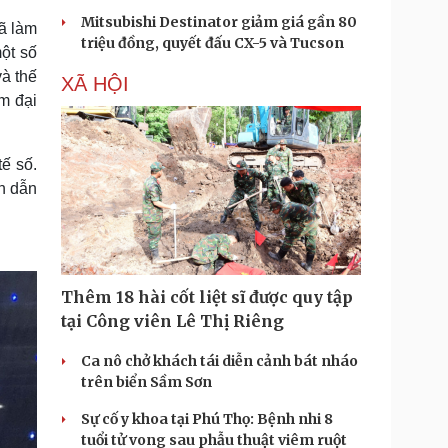
Mitsubishi Destinator giảm giá gần 80
đã làm
triệu đồng, quyết đấu CX-5 và Tucson
ột số
à thế
XÃ HỘI
m đại
ế số.
án dẫn
Thêm 18 hài cốt liệt sĩ được quy tập
tại Công viên Lê Thị Riêng
Ca nô chở khách tái diễn cảnh bát nháo
trên biển Sầm Sơn
Sự cố y khoa tại Phú Thọ: Bệnh nhi 8
tuổi tử vong sau phẫu thuật viêm ruột