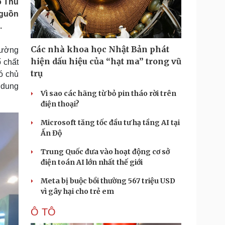
ó Thủ
Doanh nghiệp 24h
Tin Công nghệ
nguồn
Doanh nhân
Trải nghiệm
.
ì cộng đồng
Chuyển đổi số
Các nhà khoa học Nhật Bản phát
 đường
u lịch
Podcast
hiện dấu hiệu của “hạt ma” trong vũ
 chất
Tư vấn
Câu chuyện thời sự
trụ
ó chủ
Săn Tour
Đọc truyện đêm khuya
 dung
heck-in
Cửa sổ tình yêu
Vì sao các hãng từ bỏ pin tháo rời trên
Kể chuyện cho bé
điện thoại?
Hạt giống tâm hồn
Microsoft tăng tốc đầu tư hạ tầng AI tại
Ấn Độ
Trung Quốc đưa vào hoạt động cơ sở
điện toán AI lớn nhất thế giới
Meta bị buộc bồi thường 567 triệu USD
vì gây hại cho trẻ em
Ô TÔ