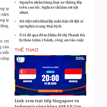
Nguyên nhân hàng loạt xe thủng lốp
trên cao tốc: Nghi xe tải làm rơi vật
ng ty
nhọn
u năm
ng ty
Hà Nội triển khai lấy mẫu hài cốt liệt sĩ
tầng,
tại Nghĩa trang Mai Dịch
Ô tô đỗ qua đêm ở khu đô thị Thanh Hà
bị tháo trộm 2 bánh, công an vào cuộc
o chi
g của
THỂ THAO
ho mỗi
 cũng
Link xem trực tiếp Singapore vs
Indonesia vòng bảng ASEAN Cup