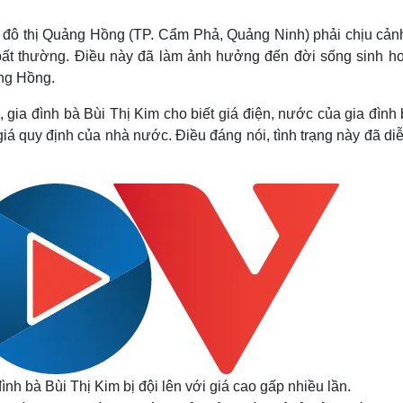
Lịch thi đấu bóng đá
Xe máy
Thế giới thể thao
Tư vấn
u đô thị Quảng Hồng (TP. Cẩm Phả, Quảng Ninh) phải chịu cản
eSports
V
 bất thường. Điều này đã làm ảnh hưởng đến đời sống sinh ho
Hậu trường
ảng Hồng.
Văn hóa
Giải trí
D
gia đình bà Bùi Thị Kim cho biết giá điện, nước của gia đình
Sân khấu - Điện ảnh
Nghệ sĩ
 giá quy định của nhà nước. Điều đáng nói, tình trạng này đã di
Văn học
Thời trang
Âm nhạc
Sao Việt
c
Di sản
nh bà Bùi Thị Kim bị đội lên với giá cao gấp nhiều lần.