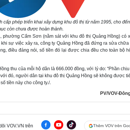
ấp phép triển khai xây dựng khu đô thị từ năm 1995, cho đến
ục còn chưa được hoàn thành.
, phường Cẩm Sơn (nằm sát với khu đô thị Quảng Hồng) có x
au khi sự việc xảy ra, công ty Quảng Hồng đã đứng ra sửa chữa
ồng, điều đáng nói, số tiền đó lại được chia đều cho toàn bộ 
ng thu của mỗi hộ dân là 666.000 đồng, với lý do: “Phần chịu
ùng với đó, người dân tại khu đô thị Quảng Hồng sẽ không được ti
 tiền này cho công ty./.
PV/VOV-Đông
 dõi VOV.VN trên
Thêm VOV trên Goo