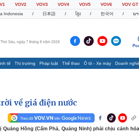
V1
VOV2
VOV3
VOV4
VOV5
VOV6
VOV GT
a Indonesia
/
日本語
/
ខ្មែរ
/
한국어
/
ພາ
Thứ Sáu, ngày 7 tháng 8 năm 2026
Po
inh tế
Thị trường
Pháp luật
Thể thao
Ô tô - Xe máy
Doanh nghi
Thế giới
Multimedia
K
Quan sát
Video
B
Cuộc sống đó đây
Ảnh
K
Hồ sơ
E-Magazine
rời về giá điện nước
Infographic
Thể thao
Ô tô - Xe máy
D
hị Quảng Hồng (Cẩm Phả, Quảng Ninh) phải chịu cảnh hó
Bóng đá
Ô tô
T