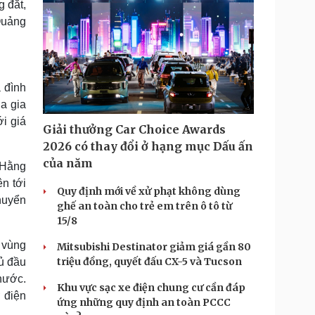
 đắt,
Quảng
 đình
a gia
ới giá
Giải thưởng Car Choice Awards
2026 có thay đổi ở hạng mục Dấu ấn
của năm
 Hằng
n tới
Quy định mới về xử phạt không dùng
huyển
ghế an toàn cho trẻ em trên ô tô từ
15/8
 vùng
Mitsubishi Destinator giảm giá gần 80
triệu đồng, quyết đấu CX-5 và Tucson
hủ đầu
nước.
Khu vực sạc xe điện chung cư cần đáp
 điện
ứng những quy định an toàn PCCC