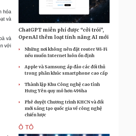
Doanh nghiệp 24h
Tin Công nghệ
Doanh nhân
Trải nghiệm
h hóa
ì cộng đồng
Chuyển đổi số
ạt và
ChatGPT miễn phí được “cởi trói”,
u lịch
Podcast
OpenAI thêm loạt tính năng AI mới
 bà và
Tư vấn
Câu chuyện thời sự
ễn với
Săn Tour
Đọc truyện đêm khuya
Những nơi không nên đặt router Wi-Fi
heck-in
Cửa sổ tình yêu
nếu muốn Internet luôn ổn định
Kể chuyện cho bé
Apple và Samsung áp đảo các đối thủ
Hạt giống tâm hồn
trong phân khúc smartphone cao cấp
Thành lập Khu Công nghệ cao tỉnh
Hưng Yên quy mô hơn 496ha
Phê duyệt Chương trình KHCN và đổi
mới sáng tạo quốc gia về công nghệ
chiến lược
Ô TÔ