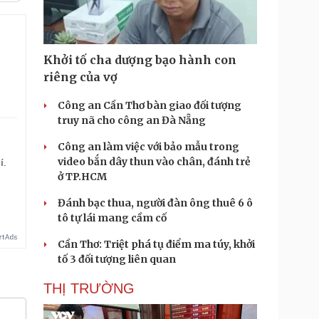
Khởi tố cha dượng bạo hành con
riêng của vợ
Công an Cần Thơ bàn giao đối tượng
truy nã cho công an Đà Nẵng
Công an làm việc với bảo mẫu trong
video bắn dây thun vào chân, đánh trẻ
í.
ở TP.HCM
Đánh bạc thua, người đàn ông thuê 6 ô
tô tự lái mang cầm cố
Cần Thơ: Triệt phá tụ điểm ma túy, khởi
tố 3 đối tượng liên quan
THỊ TRƯỜNG