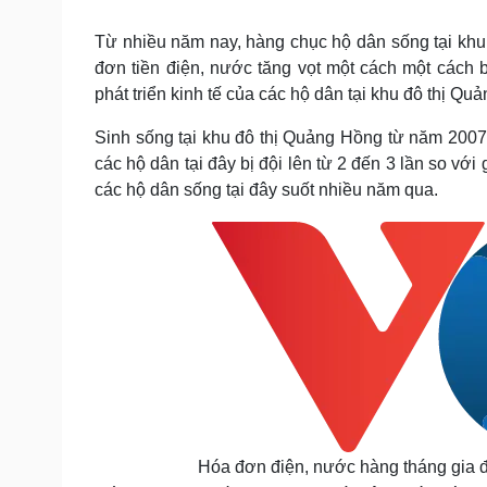
Tin nóng
Việt Nam
Tư vấn luật
Phân tích
Từ nhiều năm nay, hàng chục hộ dân sống tại kh
đơn tiền điện, nước tăng vọt một cách một cách
phát triển kinh tế của các hộ dân tại khu đô thị Qu
Sức khỏe
Đời sống
Sinh sống tại khu đô thị Quảng Hồng từ năm 2007, 
Dinh dưỡng - món ngon
Nhà đẹp
các hộ dân tại đây bị đội lên từ 2 đến 3 lần so với
Cây thuốc
Blog
các hộ dân sống tại đây suốt nhiều năm qua.
Sản phụ khoa
Tình yêu - Gia đình
Nhi khoa
Nam khoa
Làm đẹp - giảm cân
Phòng mạch online
Ăn sạch sống khỏe
Cải chính
Hóa đơn điện, nước hàng tháng gia đì