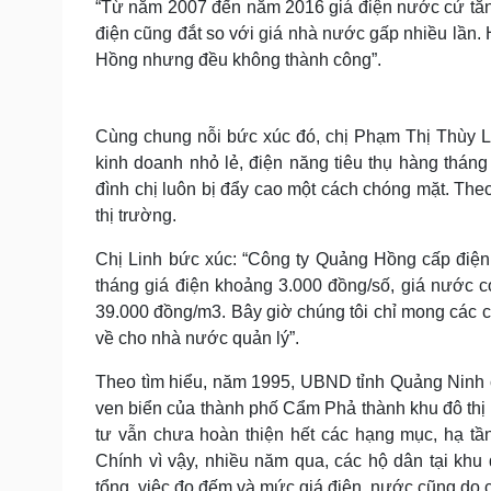
“Từ năm 2007 đến năm 2016 giá điện nước cứ tăng
điện cũng đắt so với giá nhà nước gấp nhiều lần.
Hồng nhưng đều không thành công”.
Cùng chung nỗi bức xúc đó, chị Phạm Thị Thùy Li
kinh doanh nhỏ lẻ, điện năng tiêu thụ hàng thán
đình chị luôn bị đẩy cao một cách chóng mặt. Theo
thị trường.
Chị Linh bức xúc: “Công ty Quảng Hồng cấp điện
tháng giá điện khoảng 3.000 đồng/số, giá nước c
39.000 đồng/m3. Bây giờ chúng tôi chỉ mong các c
về cho nhà nước quản lý”.
Theo tìm hiểu, năm 1995, UBND tỉnh Quảng Ninh c
ven biển của thành phố Cẩm Phả thành khu đô thị v
tư vẫn chưa hoàn thiện hết các hạng mục, hạ tần
Chính vì vậy, nhiều năm qua, các hộ dân tại kh
tổng, việc đo đếm và mức giá điện, nước cũng do 