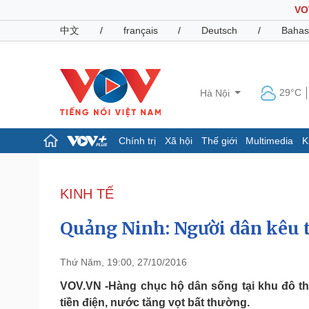
VO
中文
/
français
/
Deutsch
/
Bahas
29°C
Hà Nội
Chính trị
Xã hội
Thế giới
Multimedia
K
Chính trị
Xã hội
Đảng
Tin 24h
KINH TẾ
Tổ chức nhân sự
Dự báo thời tiết
Quốc hội
Giáo dục
Quảng Ninh: Người dân kêu t
Nhận diện sự thật
Dấu ấn VOV
Việc làm
Biển đảo
Thứ Năm, 19:00, 27/10/2016
Pháp luật
Quân sự - Quốc phòng
VOV.VN -Hàng chục hộ dân sống tại khu đô t
tiền điện, nước tăng vọt bất thường.
Vụ án
Vũ khí