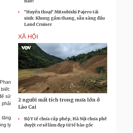
nào?
"Huyền thoại" Mitsubishi Pajero tái
sinh: Khung gầm thang, sẵn sàng đấu
Land Cruiser
XÃ HỘI
 Phan
biết:
để sử
2 người mất tích trong mưa lớn ở
u phải
Lào Cai
 tăng
Bộ Y tế chưa cấp phép, Hà Nội chưa phê
ng ty
duyệt cơ sở làm đẹp từ tế bào gốc