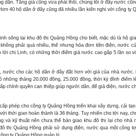
 dần. Tăng giá cũng vừa phải thôi, chúng tôi ở đây nước cũng
 Hơn 40 hộ dân ở đây cũng đã nhiều lần kiến nghị với công ty 
nh sống tại khu đô thị Quảng Hồng cho biết, mặc dù là hộ gia
g không phải quá nhiều, thế nhưng hóa đơn tiền điện, nước củ
 lời chị Linh, có những thời điểm giá nước cao gấp 5 lần so v
, nước cho các hộ dân ở đây đắt hơn với giá của nhà nước.
ó những tháng 20.000 đồng, 25.000 đồng, thời kỳ đỉnh điểm lê
ấp chính quyền can thiệp giúp người dân, để giá điện, nước c
ấp phép cho công ty Quảng Hồng triển khai xây dựng, cải tạo
ới thời gian hoàn thành là 36 tháng. Tuy nhiên cho tới nay, c
g và kỹ thuật nên chưa thể bàn giao khu đô thị lại cho nhà 
u đô thị Quảng Hồng phải sử dụng điện, nước qua một công tơ
công ty Quảng Hồng quản lý.