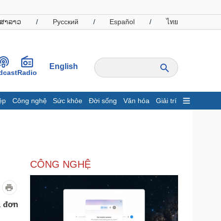
ສາລາວ
/
Русский
/
Español
/
ไทย
English
dcast
Radio
ệp
Công nghệ
Sức khỏe
Đời sống
Văn hóa
Giải trí
inh tế
Thị trường
ất động sản
Giá vàng
hởi nghiệp
Tiêu dùng
Tỷ giá
CÔNG NGHỆ
Chứng khoán
Giá cà phê
oanh nghiệp
Công nghệ
a đơn
hông tin doanh nghiệp
Sành điệu