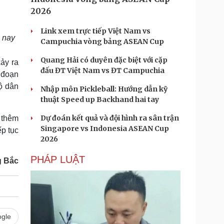
2026
Link xem trực tiếp Việt Nam vs
 nay
Campuchia vòng bảng ASEAN Cup
Quang Hải có duyên đặc biệt với cặp
ảy ra
đấu ĐT Việt Nam vs ĐT Campuchia
 đoạn
hộ dân
Nhập môn Pickleball: Hướng dẫn kỹ
thuật Speed up Backhand hai tay
Dự đoán kết quả và đội hình ra sân trận
 thêm
Singapore vs Indonesia ASEAN Cup
ếp tục
2026
PHÁP LUẬT
 Bắc
gle