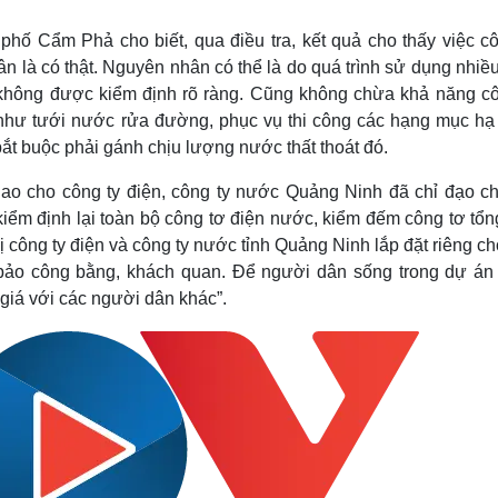
ố Cẩm Phả cho biết, qua điều tra, kết quả cho thấy việc cô
n là có thật. Nguyên nhân có thể là do quá trình sử dụng nhiề
không được kiểm định rõ ràng. Cũng không chừa khả năng cô
ư tưới nước rửa đường, phục vụ thi công các hạng mục hạ 
ắt buộc phải gánh chịu lượng nước thất thoát đó.
iao cho công ty điện, công ty nước Quảng Ninh đã chỉ đạo ch
ểm định lại toàn bộ công tơ điện nước, kiểm đếm công tơ tổn
ị công ty điện và công ty nước tỉnh Quảng Ninh lắp đặt riêng c
ảo công bằng, khách quan. Để người dân sống trong dự án
giá với các người dân khác”.