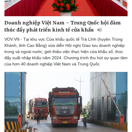
Doanh nghiệp Việt Nam – Trung Quốc hội đàm
Doanh nghiệp
Công nghệ
thúc đẩy phát triển kinh tế cửa khẩu
Thông tin doanh nghiệp
Sành điệu
VOV.VN - Tại khu vực Cửa khẩu quốc tế Trà Lĩnh (huyện Trùng
Doanh nghiệp 24h
Tin Công nghệ
Khánh, tỉnh Cao Bằng) vừa diễn Hội nghị Giao lưu doanh nghiệp
Doanh nhân
Trải nghiệm
trong và ngoài nước; giới thiệu việc thực hiện cửa khẩu số, thúc
Vì cộng đồng
Chuyển đổi số
đẩy xuất nhập khẩu năm 2024. Chương trình thu hút sự quan tâm
của hơn 40 doanh nghiệp Việt Nam và Trung Quốc.