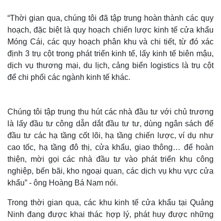
“Thời gian qua, chúng tôi đã tập trung hoàn thành các quy
hoạch, đặc biệt là quy hoạch chiến lược kinh tế cửa khẩu
Móng Cái, các quy hoạch phân khu và chi tiết, từ đó xác
định 3 trụ cột trong phát triển kinh tế, lấy kinh tế biên mậu,
dịch vụ thương mại, du lịch, cảng biển logistics là trụ cột
để chi phối các ngành kinh tế khác.
Chúng tôi tập trung thu hút các nhà đầu tư với chủ trương
là lấy đầu tư công dẫn dắt đầu tư tư, dùng ngân sách để
đầu tư các hạ tầng cốt lõi, hạ tầng chiến lược, ví dụ như
Thế giới
Multimedia
cao tốc, hạ tầng đô thị, cửa khẩu, giao thông… để hoàn
Quan sát
Video
thiện, mời gọi các nhà đầu tư vào phát triển khu công
Cuộc sống đó đây
Ảnh
nghiệp, bến bãi, kho ngoại quan, các dịch vụ khu vực cửa
Hồ sơ
E-Magazine
khẩu” - ông Hoàng Bá Nam nói.
Infographic
Trong thời gian qua, các khu kinh tế cửa khẩu tại Quảng
Ninh đang được khai thác hợp lý, phát huy được những