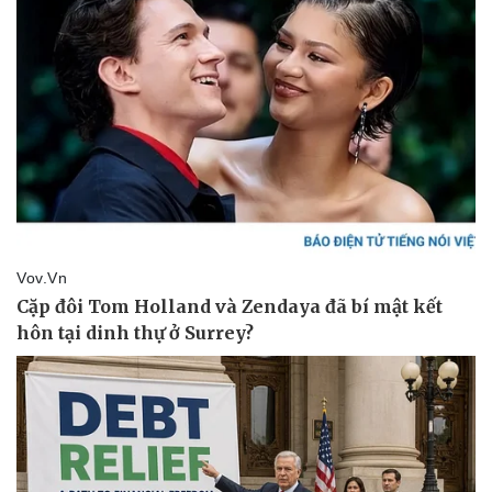
Thể thao
Ô tô - Xe máy
Bóng đá
Ô tô
Lịch thi đấu bóng đá
Xe máy
Thế giới thể thao
Tư vấn
eSports
Hậu trường