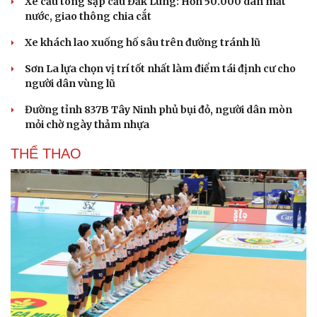
Xe cẩu tông sập cầu Đắk Lung: Hơn 50.000 dân mất
nước, giao thông chia cắt
Xe khách lao xuống hố sâu trên đường tránh lũ
Sơn La lựa chọn vị trí tốt nhất làm điểm tái định cư cho
người dân vùng lũ
Đường tỉnh 837B Tây Ninh phủ bụi đỏ, người dân mòn
mỏi chờ ngày thảm nhựa
THỂ THAO
Văn hóa
Giải trí
Sân khấu - Điện ảnh
Nghệ sĩ
Văn học
Thời trang
Âm nhạc
Sao Việt
Di sản