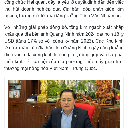
công chức Hải quan, đây là yếu tố quyết định đẫn đến việc
thu hút doanh nghiệp qua địa bàn, góp phần giúp kim
ngạch, lượng mở tờ khai tăng” - Ông Trịnh Văn Nhuận nói.
Với những giải pháp đồng bộ, tổng kim ngạch xuất nhập
khẩu qua địa bàn tỉnh Quảng Ninh năm 2024 đạt hơn 18 tỷ
USD (tăng 17% so với cùng kỳ năm 2023). Các Khu kinh
tế cửa khẩu trên địa bàn tỉnh Quảng Ninh ngày càng khẳng
định vai trò là vùng kinh tế động lực, đóng góp vào sự phát
triển kinh tế - xã hội của địa phương, thúc đẩy giao lưu,
thương mại hàng hóa Việt Nam - Trung Quốc.
Kinh tế
Thị trường
Bất động sản
Giá vàng
Khởi nghiệp
Tiêu dùng
Tỷ giá
Chứng khoán