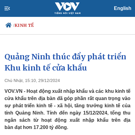
English
KINH TẾ
/
Quảng Ninh thúc đẩy phát triển
Chính trị
Xã hội
Đảng
Tin 24h
Khu kinh tế cửa khẩu
Tổ chức nhân sự
Dự báo thời tiết
Quốc hội
Giáo dục
Chủ Nhật, 15:10, 29/12/2024
Nhận diện sự thật
Dấu ấn VOV
Việc làm
VOV.VN - Hoạt động xuất nhập khẩu và các khu kinh tế
Biển đảo
cửa khẩu trên địa bàn đã góp phần rất quan trọng vào
sự phát triển kinh tế - xã hội, tăng trưởng kinh tế của
tỉnh Quảng Ninh. Tính đến ngày 15/12/2024, tổng thu
ngân sách từ hoạt động xuất nhập khẩu trên địa
bàn đạt hơn 17.200 tỷ đồng.