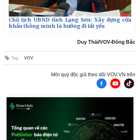
Giá cà phê
Chủ tịch UBND tỉnh Lạng Sơn: Xây dựng cửa
khẩu thông minh là hướng đi tất yếu
Duy Thái/VOV-Đông Bắc
Tag:
VOV
Mời quý độc giả theo dõi VOV.VN trên