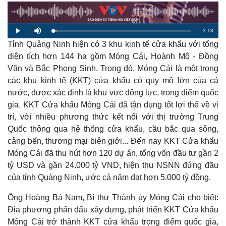
R
-
3:13
L
P
M
o
l
u
a
Tỉnh Quảng Ninh hiện có 3 khu kinh tế cửa khẩu với tổng
a
t
e
d
y
e
e
diện tích hơn 144 ha gồm Móng Cái, Hoành Mô - Ðồng
d
m
:
Văn và Bắc Phong Sinh. Trong đó, Móng Cái là một trong
3
.
a
1
các khu kinh tế (KKT) cửa khẩu có quy mô lớn của cả
8
%
nước, được xác định là khu vực động lực, trọng điểm quốc
i
gia. KKT Cửa khẩu Móng Cái đã tận dụng tốt lợi thế về vị
n
trí, với nhiều phương thức kết nối với thị trường Trung
i
Quốc thông qua hệ thống cửa khẩu, cầu bắc qua sông,
n
cảng bến, thương mại biên giới... Đến nay KKT Cửa khẩu
Móng Cái đã thu hút hơn 120 dự án, tổng vốn đầu tư gần 2
g
tỷ USD và gần 24.000 tỷ VND, hiện thu NSNN đứng đầu
T
của tỉnh Quảng Ninh, ước cả năm đạt hơn 5.000 tỷ đồng.
i
Ông Hoàng Bá Nam, Bí thư Thành ủy Móng Cái cho biết:
m
Địa phương phấn đấu xây dựng, phát triển KKT Cửa khẩu
e
Móng Cái trở thành KKT cửa khẩu trọng điểm quốc gia,