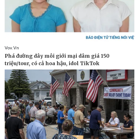
Vụ án
Vũ khí
Tin nóng
Việt Nam
Tư vấn luật
Phân tích