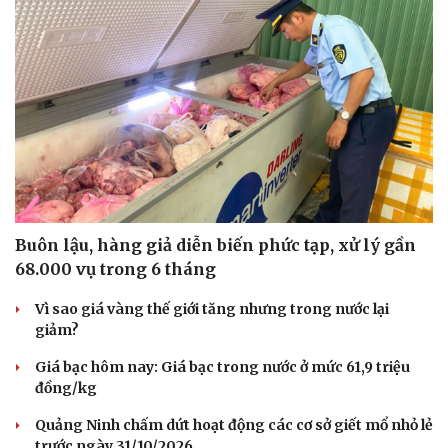
Buôn lậu, hàng giả diễn biến phức tạp, xử lý gần
68.000 vụ trong 6 tháng
Vì sao giá vàng thế giới tăng nhưng trong nước lại
giảm?
Du lịch
Podcast
Giá bạc hôm nay: Giá bạc trong nước ở mức 61,9 triệu
Tư vấn
Câu chuyện thời sự
đồng/kg
Săn Tour
Đọc truyện đêm khuya
check-in
Cửa sổ tình yêu
Quảng Ninh chấm dứt hoạt động các cơ sở giết mổ nhỏ lẻ
Kể chuyện cho bé
trước ngày 31/10/2026