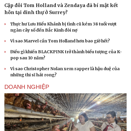
Cặp đôi Tom Holland và Zendaya đã bí mật kết
hôn tại dinh thự ở Surrey?
Thực hư Lưu Hiểu Khánh bị tình cũ kém 38 tuổi vượt
ngàn cây số đến Bắc Kinh đòi nợ
Vì sao Marvel cần Tom Holland hơn bao giờ hết?
Điều gì khiến BLACKPINK trở thành biểu tượng của K-
pop sau 10 năm?
Vì sao Christopher Nolan xem rapper là hậu duệ của
những thi sĩ hát rong?
DOANH NGHIỆP
Cải chính