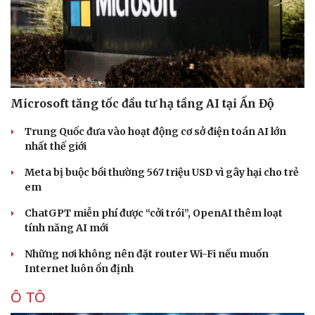
Microsoft tăng tốc đầu tư hạ tầng AI tại Ấn Độ
Sức khỏe
Đời sống
Dinh dưỡng - món ngon
Nhà đẹp
Trung Quốc đưa vào hoạt động cơ sở điện toán AI lớn
Cây thuốc
Blog
nhất thế giới
Sản phụ khoa
Tình yêu - Gia đình
Nhi khoa
Meta bị buộc bồi thường 567 triệu USD vì gây hại cho trẻ
Nam khoa
em
Làm đẹp - giảm cân
ChatGPT miễn phí được “cởi trói”, OpenAI thêm loạt
Phòng mạch online
tính năng AI mới
Ăn sạch sống khỏe
Những nơi không nên đặt router Wi-Fi nếu muốn
Internet luôn ổn định
Ô TÔ