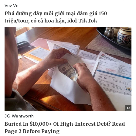
Sức khỏe
Đời sống
Dinh dưỡng - món ngon
Nhà đẹp
Cây thuốc
Blog
Sản phụ khoa
Tình yêu - Gia đình
Nhi khoa