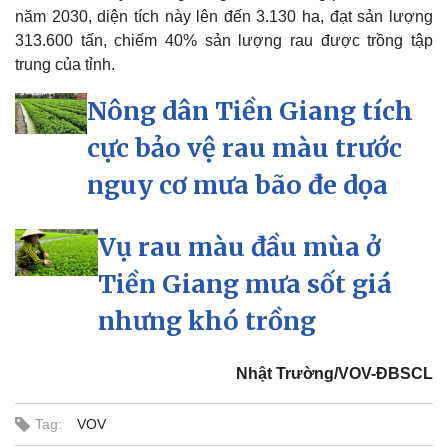
năm 2030, diện tích này lên đến 3.130 ha, đạt sản lượng
313.600 tấn, chiếm 40% sản lượng rau được trồng tập
trung của tỉnh.
Pháp luật
Quân sự - Quốc phòng
Vụ án
Vũ khí
Nông dân Tiền Giang tích
Tin nóng
Việt Nam
cực bảo vệ rau màu trước
Tư vấn luật
Phân tích
nguy cơ mưa bão đe dọa
Vụ rau màu đầu mùa ở
Tiền Giang mưa sốt giá
nhưng khó trồng
Nhật Trường/VOV-ĐBSCL
Tag:
VOV