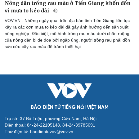
Nông dân trồng rau màu ở Tiền Giang khốn đốn
vì mưa to kéo dài
VOV.VN - Những ngày qua, trên địa bàn tỉnh Tiền Giang liên tục
xảy ra các cơn mưa to kéo dài đã gây ảnh hưởng đến sản xuất
nông nghiệp. Đặc biệt, mô hình trồng rau màu dưới chân ruộng
của nông dân bị đe dọa bởi ngập úng, người trồng rau phải dồn
sức cứu cây rau màu để tránh thiệt hại.
Cải chính
BÁO ĐIỆN TỬ TIẾNG NÓI VIỆT NAM
Trụ sở: 37 Bà Triệu, phường Cửa Nam, Hà Nội
Điện thoại: 84-24-22105148, 84-24-39785691
Thư điện tử: baodientuvov@vov.vn