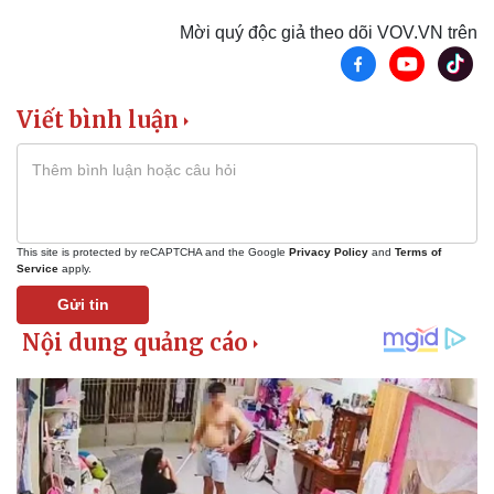
Mời quý độc giả theo dõi VOV.VN trên
Viết bình luận
This site is protected by reCAPTCHA and the Google
Privacy Policy
and
Terms of
Service
apply.
Gửi tin
Thể thao
Ô tô - Xe máy
Bóng đá
Ô tô
Lịch thi đấu bóng đá
Xe máy
Thế giới thể thao
Tư vấn
eSports
Hậu trường