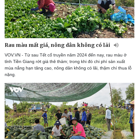
Rau màu mất giá, nông dân không có lãi
VOV.VN - Từ sau Tết cổ truyền năm 2024 đến nay, rau màu ở
tỉnh Tiền Giang rớt giá thê thảm; trong khi đó chi phí sản xuất
mùa nắng hạn tăng cao, nông dân không có lãi, thậm chí thua lỗ
nặng.