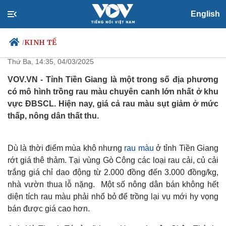
English
Rau màu rớt giá, nông dân Tiền
Giang thất thu
KINH TẾ
/
Thứ Ba, 14:35, 04/03/2025
VOV.VN - Tỉnh Tiền Giang là một trong số địa phương
có mô hình trồng rau màu chuyên canh lớn nhất ở khu
Chính trị
Xã hội
vực ĐBSCL. Hiện nay, giá cả rau màu sụt giảm ở mức
Đảng
Tin 24h
thấp, nông dân thất thu.
Tổ chức nhân sự
Dự báo thời tiết
Quốc hội
Giáo dục
Nhận diện sự thật
Dấu ấn VOV
Dù là thời điểm mùa khô nhưng
rau màu
ở tỉnh Tiền Giang
Việc làm
rớt giá thê thảm. Tại vùng Gò Công các loại rau cải, củ cải
Biển đảo
trắng giá chỉ dao động từ 2.000 đồng đến 3.000 đồng/kg,
nhà vườn thua lỗ nặng. Một số nông dân bán không hết
diện tích rau màu phải nhổ bỏ để trồng lại vụ mới hy vọng
bán được giá cao hơn.