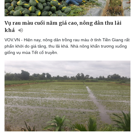
Du lịch
Podcast
Tư vấn
Câu chuyện thời sự
Săn Tour
Đọc truyện đêm khuya
Vụ rau màu cuối năm giá cao, nông dân thu lãi
check-in
Cửa sổ tình yêu
khá
Kể chuyện cho bé
Hạt giống tâm hồn
VOV.VN - Hiện nay, nông dân trồng rau màu ở tỉnh Tiền Giang rất
phấn khởi do giá tăng, thu lãi khá. Nhà nông khẩn trương xuống
giống vụ mùa Tết cổ truyền.