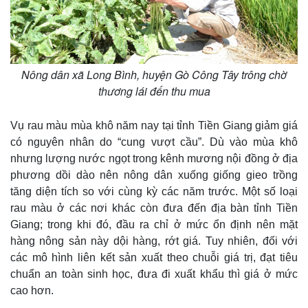
Nông dân xã Long Bình, huyện Gò Công Tây trông chờ
thương lái đến thu mua
Vụ rau màu mùa khô năm nay tại tỉnh Tiền Giang giảm giá
có nguyên nhân do “cung vượt cầu”. Dù vào mùa khô
nhưng lượng nước ngọt trong kênh mương nội đồng ở địa
phương dồi dào nên nông dân xuống giống gieo trồng
Kinh tế
Thị trường
tăng diện tích so với cùng kỳ các năm trước. Một số loại
Bất động sản
Giá vàng
rau màu ở các nơi khác còn đưa đến địa bàn tỉnh Tiền
Khởi nghiệp
Tiêu dùng
Giang; trong khi đó, đầu ra chỉ ở mức ổn định nên mặt
Tỷ giá
hàng nông sản này dội hàng, rớt giá. Tuy nhiên, đối với
Chứng khoán
Giá cà phê
các mô hình liên kết sản xuất theo chuỗi giá trị, đạt tiêu
chuẩn an toàn sinh học, đưa đi xuất khẩu thì giá ở mức
cao hơn.