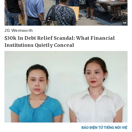
Doanh nghiệp
Công nghệ
Thông tin doanh nghiệp
Sành điệu
Doanh nghiệp 24h
Tin Công nghệ
Doanh nhân
Trải nghiệm
Vì cộng đồng
Chuyển đổi số