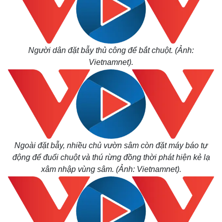
Người dân đặt bẫy thủ công để bắt chuột. (Ảnh:
Vietnamnet).
Ngoài đặt bẫy, nhiều chủ vườn sâm còn đặt máy báo tự
động để đuổi chuột và thú rừng đồng thời phát hiện kẻ lạ
xâm nhập vùng sâm. (Ảnh: Vietnamnet).
Kinh tế
Thị trường
Bất động sản
Giá vàng
Khởi nghiệp
Tiêu dùng
Tỷ giá
Chứng khoán