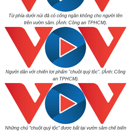
Từ phía dưới núi đã có cổng ngăn không cho người lên
trên vườn sâm. (Ảnh: Công an TPHCM).
Người dân với chiến lợi phẩm "chuột quý tộc". (Ảnh: Công
an TPHCM).
Thế giới
Multimedia
Quan sát
Video
Cuộc sống đó đây
Ảnh
Hồ sơ
E-Magazine
Infographic
Những chú “chuột quý tộc” được bắt tại vườn sâm chế biến