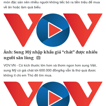
món đặc sản nên nhiều người không tiếc bỏ ra tiền triệu để mua
về ăn hoặc làm quà biếu.
Doanh nghiệp
Công nghệ
Thông tin doanh nghiệp
Sành điệu
Doanh nghiệp 24h
Tin Công nghệ
Doanh nhân
Trải nghiệm
Vì cộng đồng
Chuyển đổi số
Ảnh: Sung Mỹ nhập khẩu giá “chát” được nhiều
người săn lùng
VOV.VN - Có kích thước lớn hơn và thơm ngon hơn sung Việt,
sung Mỹ có giá chát tới 600.000 đồng/kg vẫn là thứ quà được
không ít chị em Thủ đô tìm mua.