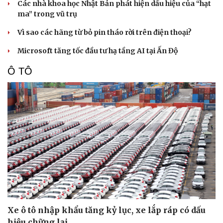
Các nhà khoa học Nhật Bản phát hiện dấu hiệu của “hạt
ma” trong vũ trụ
Vì sao các hãng từ bỏ pin tháo rời trên điện thoại?
Microsoft tăng tốc đầu tư hạ tầng AI tại Ấn Độ
Ô TÔ
Xe ô tô nhập khẩu tăng kỷ lục, xe lắp ráp có dấu
hiệu chững lại