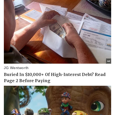
Thể thao
Ô tô - Xe máy
Bóng đá
Ô tô
Lịch thi đấu bóng đá
Xe máy
Thế giới thể thao
Tư vấn
eSports
Hậu trường