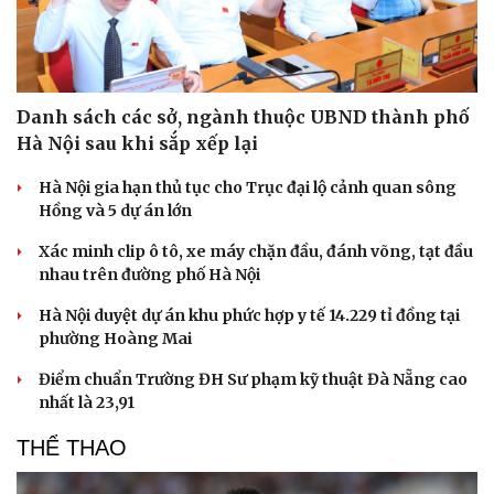
Danh sách các sở, ngành thuộc UBND thành phố
Hà Nội sau khi sắp xếp lại
Hà Nội gia hạn thủ tục cho Trục đại lộ cảnh quan sông
Hồng và 5 dự án lớn
Xác minh clip ô tô, xe máy chặn đầu, đánh võng, tạt đầu
nhau trên đường phố Hà Nội
Hà Nội duyệt dự án khu phức hợp y tế 14.229 tỉ đồng tại
Văn hóa
Giải trí
phường Hoàng Mai
Sân khấu - Điện ảnh
Nghệ sĩ
Văn học
Thời trang
Điểm chuẩn Trường ĐH Sư phạm kỹ thuật Đà Nẵng cao
Âm nhạc
Sao Việt
nhất là 23,91
Di sản
THỂ THAO