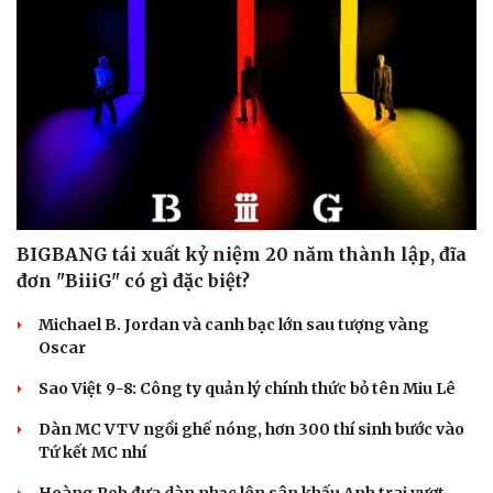
BIGBANG tái xuất kỷ niệm 20 năm thành lập, đĩa
đơn "BiiiG" có gì đặc biệt?
Michael B. Jordan và canh bạc lớn sau tượng vàng
Oscar
Sao Việt 9-8: Công ty quản lý chính thức bỏ tên Miu Lê
Dàn MC VTV ngồi ghế nóng, hơn 300 thí sinh bước vào
Tứ kết MC nhí
Cải chính