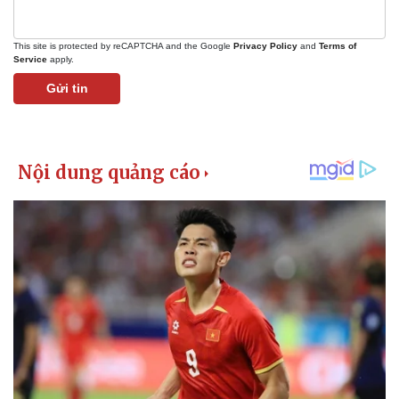
Vụ án
Vũ khí
Tin nóng
Việt Nam
Tư vấn luật
Phân tích
This site is protected by reCAPTCHA and the Google
Privacy Policy
and
Terms of
Service
apply.
Gửi tin