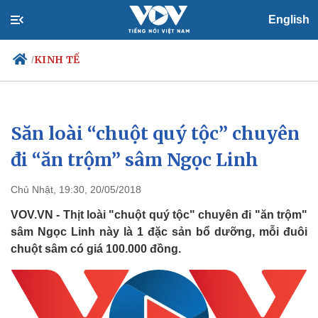
English
KINH TẾ
/
Săn loài “chuột quý tộc” chuyên
Chính trị
Xã hội
Đảng
Tin 24h
đi “ăn trộm” sâm Ngọc Linh
Tổ chức nhân sự
Dự báo thời tiết
Quốc hội
Giáo dục
Chủ Nhật, 19:30, 20/05/2018
Nhận diện sự thật
Dấu ấn VOV
Việc làm
VOV.VN - Thịt loài "chuột quý tộc" chuyên đi "ăn trộm"
Biển đảo
sâm Ngọc Linh này là 1 đặc sản bổ dưỡng, mỗi đuôi
chuột sâm có giá 100.000 đồng.