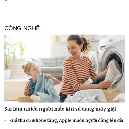
CÔNG NGHỆ
Sức khỏe
Đời sống
Dinh dưỡng - món ngon
Nhà đẹp
Cây thuốc
Blog
Sản phụ khoa
Tình yêu - Gia đình
Nhi khoa
Nam khoa
Làm đẹp - giảm cân
Phòng mạch online
Ăn sạch sống khỏe
Sai lầm nhiều người mắc khi sử dụng máy giặt
Giá thu cũ iPhone tăng, Apple muốn người dùng lên đời