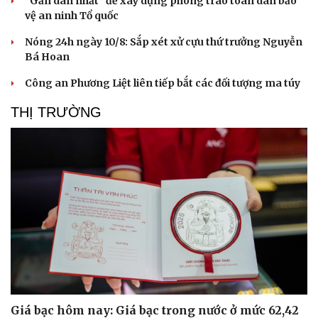
“Gần dân nhất” để xây dựng phong trào toàn dân bảo
vệ an ninh Tổ quốc
Nóng 24h ngày 10/8: Sắp xét xử cựu thứ trưởng Nguyễn
Bá Hoan
Công an Phương Liệt liên tiếp bắt các đối tượng ma túy
THỊ TRƯỜNG
Du lịch
Podcast
Tư vấn
Câu chuyện thời sự
Săn Tour
Đọc truyện đêm khuya
check-in
Cửa sổ tình yêu
Giá bạc hôm nay: Giá bạc trong nước ở mức 62,42
Kể chuyện cho bé