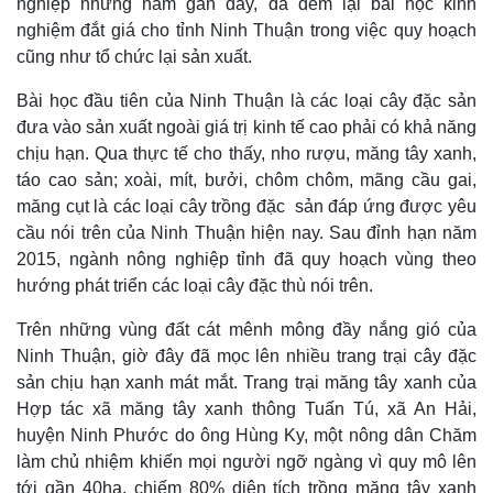
nghiệp những năm gần đây, đã đem lại bài học kinh
nghiệm đắt giá cho tỉnh Ninh Thuận trong việc quy hoạch
cũng như tổ chức lại sản xuất.
Bài học đầu tiên của Ninh Thuận là các loại cây đặc sản
đưa vào sản xuất ngoài giá trị kinh tế cao phải có khả năng
chịu hạn. Qua thực tế cho thấy, nho rượu, măng tây xanh,
táo cao sản; xoài, mít, bưởi, chôm chôm, mãng cầu gai,
măng cụt là các loại cây trồng đặc sản đáp ứng được yêu
cầu nói trên của Ninh Thuận hiện nay. Sau đỉnh hạn năm
2015, ngành nông nghiệp tỉnh đã quy hoạch vùng theo
hướng phát triển các loại cây đặc thù nói trên.
Trên những vùng đất cát mênh mông đầy nắng gió của
Ninh Thuận, giờ đây đã mọc lên nhiều trang trại cây đặc
sản chịu hạn xanh mát mắt. Trang trại măng tây xanh của
Hợp tác xã măng tây xanh thông Tuấn Tú, xã An Hải,
huyện Ninh Phước do ông Hùng Ky, một nông dân Chăm
làm chủ nhiệm khiến mọi người ngỡ ngàng vì quy mô lên
tới gần 40ha, chiếm 80% diện tích trồng măng tây xanh