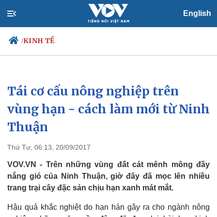
English
KINH TẾ
/
Tái cơ cấu nông nghiệp trên
Chính trị
Xã hội
Đảng
Tin 24h
vùng hạn - cách làm mới từ Ninh
Tổ chức nhân sự
Dự báo thời tiết
Thuận
Quốc hội
Giáo dục
Nhận diện sự thật
Dấu ấn VOV
Việc làm
Thứ Tư, 06:13, 20/09/2017
Biển đảo
VOV.VN - Trên những vùng đất cát mênh mông đầy
nắng gió của Ninh Thuận, giờ đây đã mọc lên nhiều
trang trại cây đặc sản chịu hạn xanh mát mắt.
Hậu quả khắc nghiệt do hạn hán gây ra cho ngành nông