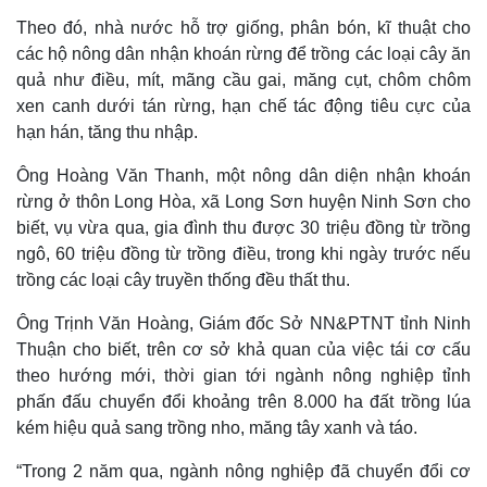
Theo đó, nhà nước hỗ trợ giống, phân bón, kĩ thuật cho
các hộ nông dân nhận khoán rừng để trồng các loại cây ăn
quả như điều, mít, mãng cầu gai, măng cụt, chôm chôm
xen canh dưới tán rừng, hạn chế tác động tiêu cực của
hạn hán, tăng thu nhập.
Ông Hoàng Văn Thanh, một nông dân diện nhận khoán
rừng ở thôn Long Hòa, xã Long Sơn huyện Ninh Sơn cho
biết, vụ vừa qua, gia đình thu được 30 triệu đồng từ trồng
ngô, 60 triệu đồng từ trồng điều, trong khi ngày trước nếu
trồng các loại cây truyền thống đều thất thu.
Ông Trịnh Văn Hoàng, Giám đốc Sở NN&PTNT tỉnh Ninh
Thuận cho biết, trên cơ sở khả quan của việc tái cơ cấu
theo hướng mới, thời gian tới ngành nông nghiệp tỉnh
phấn đấu chuyển đổi khoảng trên 8.000 ha đất trồng lúa
kém hiệu quả sang trồng nho, măng tây xanh và táo.
“Trong 2 năm qua, ngành nông nghiệp đã chuyển đổi cơ