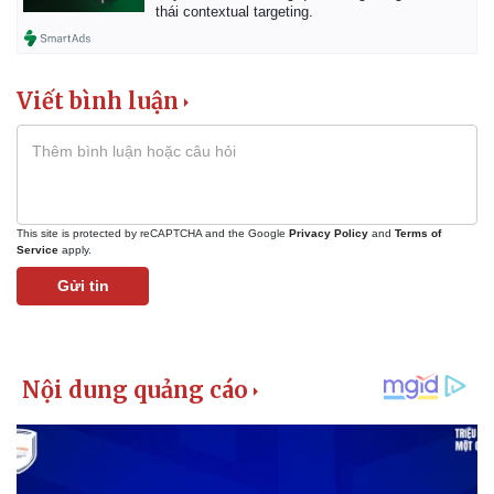
Vụ án
Vũ khí
thái contextual targeting.
Tin nóng
Việt Nam
Tư vấn luật
Phân tích
Viết bình luận
This site is protected by reCAPTCHA and the Google
Privacy Policy
and
Terms of
Service
apply.
Gửi tin