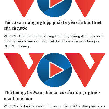
Tái cơ cấu nông nghiệp phải là yêu cầu bức thiết
Doanh nghiệp
Công nghệ
của cả nước
Thông tin doanh nghiệp
Sành điệu
Doanh nghiệp 24h
Tin Công nghệ
VOV.VN - Phó Thủ tướng Vương Đình Huệ khẳng định, tái cơ cấu
Doanh nhân
Trải nghiệm
nông nghiệp là yêu cầu bức thiết đối với cả nước nói chung và
Vì cộng đồng
Chuyển đổi số
ĐBSCL nói riêng.
Thủ tướng: Cà Mau phải tái cơ cấu nông nghiệp
mạnh mẽ hơn
VOV.VN -Tại buổi làm việc, Thủ tướng đề nghị Cà Mau phải tái cơ