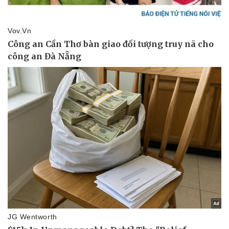
Thể thao
Ô tô - Xe máy
Bóng đá
Ô tô
Lịch thi đấu bóng đá
Xe máy
Thế giới thể thao
Tư vấn
eSports
Hậu trường