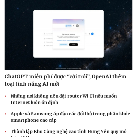
Sức khỏe
Đời sống
Dinh dưỡng - món ngon
Nhà đẹp
Cây thuốc
Blog
Sản phụ khoa
Tình yêu - Gia đình
Nhi khoa
ChatGPT miễn phí được “cởi trói”, OpenAI thêm
Nam khoa
loạt tính năng AI mới
Làm đẹp - giảm cân
Phòng mạch online
Những nơi không nên đặt router Wi-Fi nếu muốn
Ăn sạch sống khỏe
Internet luôn ổn định
Apple và Samsung áp đảo các đối thủ trong phân khúc
smartphone cao cấp
Thành lập Khu Công nghệ cao tỉnh Hưng Yên quy mô