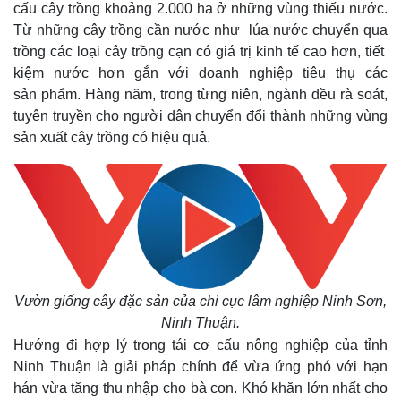
cấu cây trồng khoảng 2.000 ha ở những vùng thiếu nước.
Từ những cây trồng cần nước như lúa nước chuyển qua
trồng các loại cây trồng cạn có giá trị kinh tế cao hơn, tiết
kiệm nước hơn gắn với doanh nghiệp tiêu thụ các
sản phẩm. Hàng năm, trong từng niên, ngành đều rà soát,
tuyên truyền cho người dân chuyển đổi thành những vùng
sản xuất cây trồng có hiệu quả.
Vườn giống cây đặc sản của chi cục lâm nghiệp Ninh Sơn,
Kinh tế
Thị trường
Ninh Thuận.
Bất động sản
Giá vàng
Hướng đi hợp lý trong tái cơ cấu nông nghiệp của tỉnh
Khởi nghiệp
Tiêu dùng
Ninh Thuận là giải pháp chính để vừa ứng phó với hạn
Tỷ giá
hán vừa tăng thu nhập cho bà con. Khó khăn lớn nhất cho
Chứng khoán