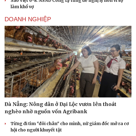
Sao Việt 6-8: NSND Công Lý từng đề nghị ly hôn vì sợ
làm khổ vợ
DOANH NGHIỆP
Đà Nẵng: Nông dân ở Đại Lộc vươn lên thoát
nghèo nhờ nguồn vốn Agribank
Từng đi tìm "đôi chân" cho mình, nữ giám đốc mở ra cơ
hội cho người khuyết tật