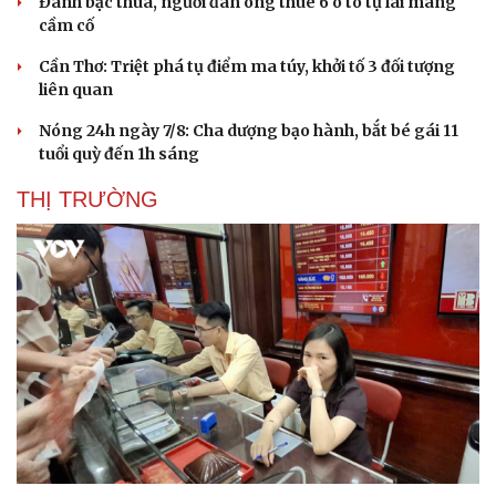
Đánh bạc thua, người đàn ông thuê 6 ô tô tự lái mang
cầm cố
Cần Thơ: Triệt phá tụ điểm ma túy, khởi tố 3 đối tượng
liên quan
Nóng 24h ngày 7/8: Cha dượng bạo hành, bắt bé gái 11
tuổi quỳ đến 1h sáng
THỊ TRƯỜNG
Du lịch
Podcast
Tư vấn
Câu chuyện thời sự
Săn Tour
Đọc truyện đêm khuya
check-in
Cửa sổ tình yêu
Kể chuyện cho bé