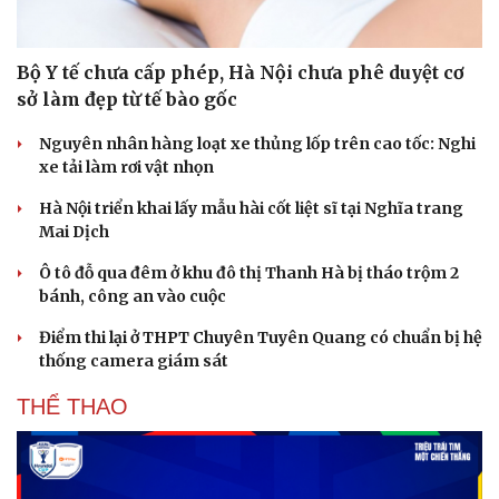
Bộ Y tế chưa cấp phép, Hà Nội chưa phê duyệt cơ
sở làm đẹp từ tế bào gốc
Nguyên nhân hàng loạt xe thủng lốp trên cao tốc: Nghi
xe tải làm rơi vật nhọn
Hà Nội triển khai lấy mẫu hài cốt liệt sĩ tại Nghĩa trang
Mai Dịch
Ô tô đỗ qua đêm ở khu đô thị Thanh Hà bị tháo trộm 2
bánh, công an vào cuộc
Văn hóa
Giải trí
Điểm thi lại ở THPT Chuyên Tuyên Quang có chuẩn bị hệ
Sân khấu - Điện ảnh
Nghệ sĩ
thống camera giám sát
Văn học
Thời trang
THỂ THAO
Âm nhạc
Sao Việt
Di sản