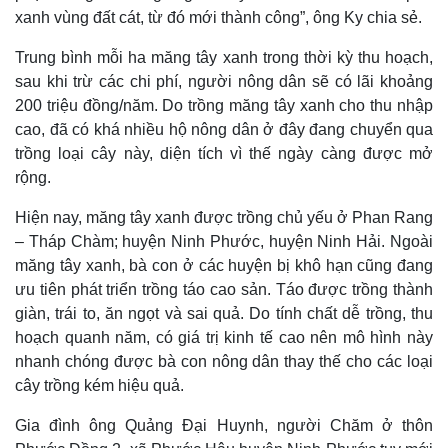
xanh vùng đất cát, từ đó mới thành công”, ông Ky chia sẻ.
Trung bình mỗi ha măng tây xanh trong thời kỳ thu hoạch,
sau khi trừ các chi phí, người nông dân sẽ có lãi khoảng
200 triệu đồng/năm. Do trồng măng tây xanh cho thu nhập
cao, đã có khá nhiều hộ nông dân ở đây đang chuyển qua
trồng loại cây này, diện tích vì thế ngày càng được mở
rộng.
Hiện nay, măng tây xanh được trồng chủ yếu ở Phan Rang
– Tháp Chàm; huyện Ninh Phước, huyện Ninh Hải. Ngoài
măng tây xanh, bà con ở các huyện bị khô hạn cũng đang
ưu tiên phát triển trồng táo cao sản. Táo được trồng thành
Thế giới
Multimedia
giàn, trái to, ăn ngọt và sai quả. Do tính chất dễ trồng, thu
Quan sát
Video
Cuộc sống đó đây
Ảnh
hoạch quanh năm, có giá trị kinh tế cao nên mô hình này
Hồ sơ
E-Magazine
nhanh chóng được bà con nông dân thay thế cho các loại
Infographic
cây trồng kém hiệu quả.
Gia đình ông Quảng Đại Huynh, người Chăm ở thôn