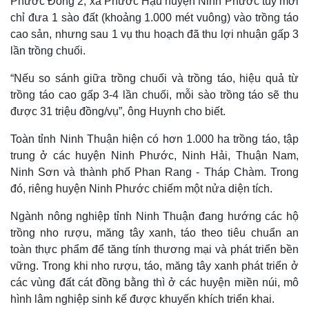
Phước Đồng 2, xã Phước Hậu huyện Ninh Phước tuy mới
chỉ đưa 1 sào đất (khoảng 1.000 mét vuông) vào trồng táo
cao sản, nhưng sau 1 vụ thu hoạch đã thu lợi nhuận gấp 3
lần trồng chuối.
“Nếu so sánh giữa trồng chuối và trồng táo, hiệu quả từ
trồng táo cao gấp 3-4 lần chuối, mỗi sào trồng táo sẽ thu
được 31 triệu đồng/vụ”, ông Huynh cho biết.
Toàn tỉnh Ninh Thuận hiện có hơn 1.000 ha trồng táo, tập
trung ở các huyện Ninh Phước, Ninh Hải, Thuận Nam,
Ninh Sơn và thành phố Phan Rang - Tháp Chàm. Trong
đó, riêng huyện Ninh Phước chiếm một nửa diện tích.
Ngành nông nghiệp tỉnh Ninh Thuận đang hướng các hộ
trồng nho rượu, măng tây xanh, táo theo tiêu chuẩn an
toàn thực phẩm để tăng tính thương mại và phát triển bền
vững. Trong khi nho rượu, táo, măng tây xanh phát triển ở
các vùng đất cát đồng bằng thì ở các huyện miền núi, mô
hình lâm nghiệp sinh kế được khuyến khích triển khai.