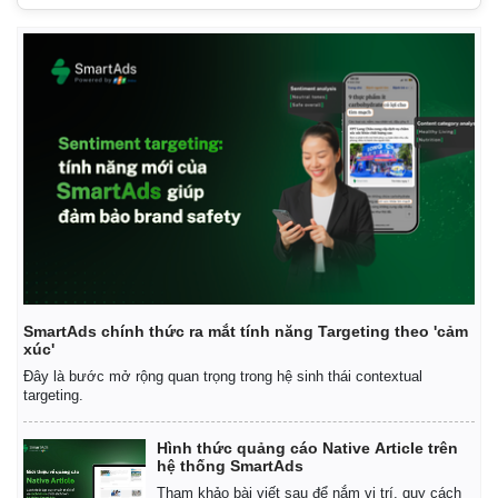
Kinh tế
Thị trường
Bất động sản
Giá vàng
Khởi nghiệp
Tiêu dùng
Tỷ giá
Chứng khoán
Giá cà phê
SmartAds chính thức ra mắt tính năng Targeting theo 'cảm
xúc'
Đây là bước mở rộng quan trọng trong hệ sinh thái contextual
targeting.
Hình thức quảng cáo Native Article trên
hệ thống SmartAds
Tham khảo bài viết sau để nắm vị trí, quy cách