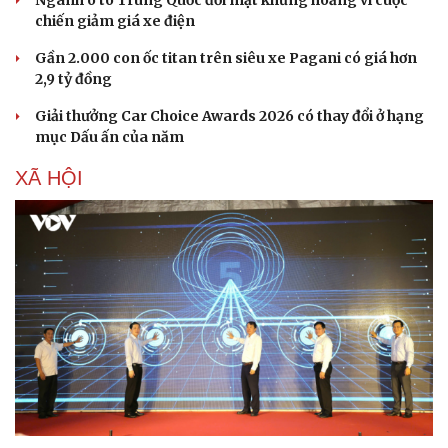
Ngành ô tô Trung Quốc đối mặt khủng hoảng vì cuộc
chiến giảm giá xe điện
Gần 2.000 con ốc titan trên siêu xe Pagani có giá hơn
2,9 tỷ đồng
Giải thưởng Car Choice Awards 2026 có thay đổi ở hạng
mục Dấu ấn của năm
XÃ HỘI
Sức khỏe
Đời sống
Dinh dưỡng - món ngon
Nhà đẹp
Cây thuốc
Blog
Sản phụ khoa
Tình yêu - Gia đình
Nhi khoa