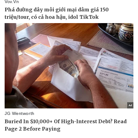
Bóng đá
Ô tô
Lịch thi đấu bóng đá
Xe máy
Thế giới thể thao
Tư vấn
eSports
Hậu trường