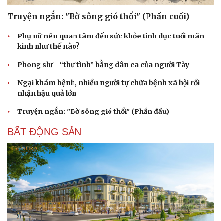
Truyện ngắn: "Bờ sông gió thổi" (Phần cuối)
Phụ nữ nên quan tâm đến sức khỏe tình dục tuổi mãn
kinh như thế nào?
Phong slư - “thư tình” bằng dân ca của người Tày
Ngại khám bệnh, nhiều người tự chữa bệnh xã hội rồi
nhận hậu quả lớn
Truyện ngắn: "Bờ sông gió thổi" (Phần đầu)
BẤT ĐỘNG SẢN