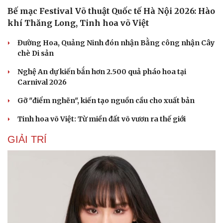
Bế mạc Festival Võ thuật Quốc tế Hà Nội 2026: Hào
khí Thăng Long, Tinh hoa võ Việt
Đường Hoa, Quảng Ninh đón nhận Bằng công nhận Cây
chè Di sản
Nghệ An dự kiến bắn hơn 2.500 quả pháo hoa tại
Carnival 2026
Gỡ "điểm nghẽn", kiến tạo nguồn cầu cho xuất bản
Tinh hoa võ Việt: Từ miền đất võ vươn ra thế giới
GIẢI TRÍ
Du lịch
Podcast
Tư vấn
Câu chuyện thời sự
Săn Tour
Đọc truyện đêm khuya
check-in
Cửa sổ tình yêu
Kể chuyện cho bé
Hạt giống tâm hồn