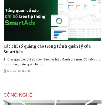
Các chỉ số quảng cáo trong trình quản lý của
SmartAds
Thông qua các chỉ số này, thương hiệu đánh giá mức độ hiển thị,
tương tác, hiệu quả chi phí.
| SmartAds
Doanh nghiệp
Công nghệ
CÔNG NGHỆ
Thông tin doanh nghiệp
Sành điệu