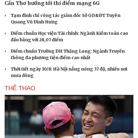
Nam khoa
Cần Thơ hướng tới thí điểm mạng 6G
Làm đẹp - giảm cân
Phòng mạch online
Tạm đình chỉ công tác giám đốc Sở GD&ĐT Tuyên
Ăn sạch sống khỏe
Quang Vũ Đình Hưng
Điểm chuẩn Học viện Tài chính: Ngành Kiểm toán cao
đầu bảng với 28,07 điểm
Điểm chuẩn Trường ĐH Thăng Long: Ngành Truyền
thông đa phương tiện điểm cao nhất
Thời tiết ngày 10/8: Hà Nội nắng nóng 37 độ, nhiều nơi
mưa dông
THỂ THAO