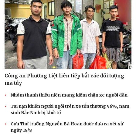
Công an Phương Liệt liên tiếp bắt các đối tượng
ma túy
Nhóm thanh thiếu niên mang kiếm chặn xe người dân
Tai nạn khiến người ngồi trên xe tổn thương 96%, nam
Văn hóa
Giải trí
sinh Bắc Ninh bị khởi tố
Sân khấu - Điện ảnh
Nghệ sĩ
Cựu Thứ trưởng Nguyễn Bá Hoan được đưa ra xét xử
Văn học
Thời trang
ngày 18/8
Âm nhạc
Sao Việt