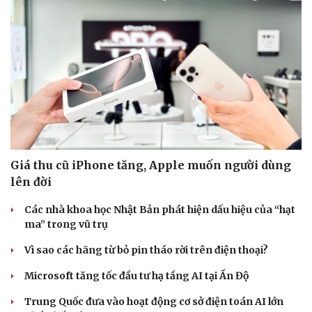
Doanh nghiệp 24h
Tin Công nghệ
Doanh nhân
Trải nghiệm
Vì cộng đồng
Chuyển đổi số
Giá thu cũ iPhone tăng, Apple muốn người dùng
lên đời
Các nhà khoa học Nhật Bản phát hiện dấu hiệu của “hạt
ma” trong vũ trụ
Vì sao các hãng từ bỏ pin tháo rời trên điện thoại?
Microsoft tăng tốc đầu tư hạ tầng AI tại Ấn Độ
Trung Quốc đưa vào hoạt động cơ sở điện toán AI lớn