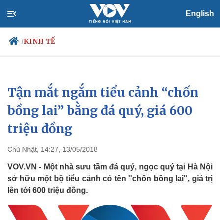
English
KINH TẾ
/
Tận mắt ngắm tiểu cảnh “chốn
Chính trị
Xã hội
Đảng
Tin 24h
bồng lai” bằng đá quý, giá 600
Tổ chức nhân sự
Dự báo thời tiết
triệu đồng
Quốc hội
Giáo dục
Nhận diện sự thật
Dấu ấn VOV
Việc làm
Chủ Nhật, 14:27, 13/05/2018
Biển đảo
VOV.VN - Một nhà sưu tầm đá quý, ngọc quý tại Hà Nội
sở hữu một bộ tiểu cảnh có tên ''chốn bồng lai", giá trị
lên tới 600 triệu đồng.