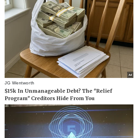
Pháp luật
Quân sự - Quốc phòng
Vụ án
Vũ khí
Tin nóng
Việt Nam
Tư vấn luật
Phân tích