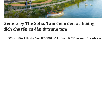
Genera by The Solia: Tâm điểm đón xu hướng
dịch chuyển cư dân từ trung tâm
Mục tiêu 114 dự án: Hà Nội sẽ tháo gỡ điểm nghẽn nhà ở
xã hội ra sao?
TP.HCM rà soát 16 khu đất xây dựng nhà lưu trú công
nhân
Nhà ở cho thuê: Lối mở để bình ổn thị trường và mở rộng
cơ hội an cư
Điều gì làm nên sức hút của một khu đô thị xanh?
KHỞI NGHIỆP