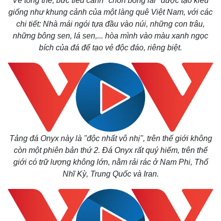
Về tổng thể, bức tiểu cảnh "chốn bồng lai" được tạo kiểu
giống như khung cảnh của một làng quê Việt Nam, với các
chi tiết: Nhà mái ngói tựa đầu vào núi, những con trâu,
những bông sen, lá sen,... hòa mình vào màu xanh ngọc
bích của đá để tạo vẻ độc đáo, riêng biệt.
Thế giới
Multimedia
Quan sát
Video
Cuộc sống đó đây
Ảnh
Hồ sơ
E-Magazine
Infographic
Tảng đá Onyx này là "độc nhất vô nhị", trên thế giới không
còn một phiên bản thứ 2. Đá Onyx rất quý hiếm, trên thế
giới có trữ lượng không lớn, nằm rải rác ở Nam Phi, Thổ
Nhĩ Kỳ, Trung Quốc và Iran.