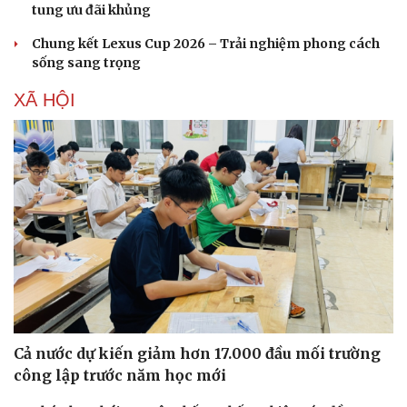
tung ưu đãi khủng
Chung kết Lexus Cup 2026 – Trải nghiệm phong cách
sống sang trọng
XÃ HỘI
Sức khỏe
Đời sống
Dinh dưỡng - món ngon
Nhà đẹp
Cây thuốc
Blog
Sản phụ khoa
Tình yêu - Gia đình
Nhi khoa
Nam khoa
Làm đẹp - giảm cân
Phòng mạch online
Ăn sạch sống khỏe
Cả nước dự kiến giảm hơn 17.000 đầu mối trường
công lập trước năm học mới