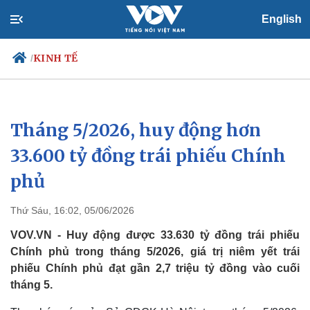
English
KINH TẾ
/
Tháng 5/2026, huy động hơn
Chính trị
Xã hội
Đảng
Tin 24h
33.600 tỷ đồng trái phiếu Chính
Tổ chức nhân sự
Dự báo thời tiết
phủ
Quốc hội
Giáo dục
Nhận diện sự thật
Dấu ấn VOV
Việc làm
Thứ Sáu, 16:02, 05/06/2026
Biển đảo
VOV.VN - Huy động được 33.630 tỷ đồng trái phiếu
Chính phủ trong tháng 5/2026, giá trị niêm yết trái
phiếu Chính phủ đạt gần 2,7 triệu tỷ đồng vào cuối
tháng 5.