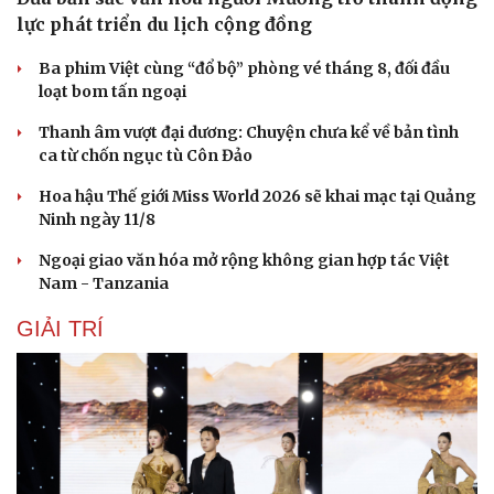
lực phát triển du lịch cộng đồng
Ba phim Việt cùng “đổ bộ” phòng vé tháng 8, đối đầu
loạt bom tấn ngoại
Thanh âm vượt đại dương: Chuyện chưa kể về bản tình
ca từ chốn ngục tù Côn Đảo
Hoa hậu Thế giới Miss World 2026 sẽ khai mạc tại Quảng
Ninh ngày 11/8
Ngoại giao văn hóa mở rộng không gian hợp tác Việt
Nam - Tanzania
GIẢI TRÍ
Du lịch
Podcast
Tư vấn
Câu chuyện thời sự
Săn Tour
Đọc truyện đêm khuya
check-in
Cửa sổ tình yêu
Kể chuyện cho bé