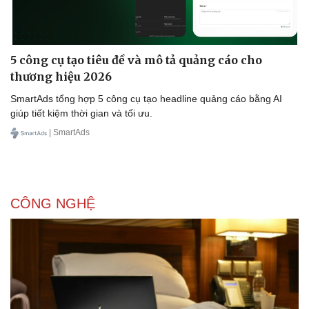
5 công cụ tạo tiêu đề và mô tả quảng cáo cho
Doanh nghiệp
Công nghệ
thương hiệu 2026
Thông tin doanh nghiệp
Sành điệu
Doanh nghiệp 24h
Tin Công nghệ
SmartAds tổng hợp 5 công cụ tạo headline quảng cáo bằng AI
Doanh nhân
Trải nghiệm
giúp tiết kiệm thời gian và tối ưu.
Vì cộng đồng
Chuyển đổi số
| SmartAds
CÔNG NGHỆ