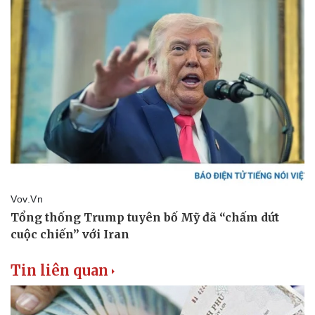
Vụ án
Vũ khí
Tin nóng
Việt Nam
Tư vấn luật
Phân tích
Tin liên quan