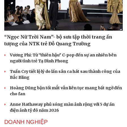
Hạt giống tâm hồn
“Ngọc Nữ Trời Nam”- bộ sưu tập thời trang ấn
tượng của NTK trẻ Đỗ Quang Trường
Vương Phi: Từ "thiên hậu" C-pop đến sự an nhiên bên
người tình trẻ Tạ Đình Phong
Tuấn Cry tiết lộ lý do lấn sân ca hát sau thành công của
Bắc Bling
Hoàng Dũng bận tối mắt vẫn liên tục mang bất ngờ đến
cho fan
Anne Hathaway phủ sóng màn ảnh rộng với 5 dự án
điện ảnh tỷ đô năm 2026
DOANH NGHIỆP