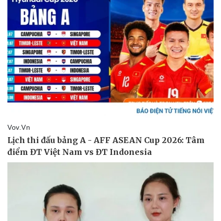
Kinh tế
Thị trường
Bất động sản
Giá vàng
Khởi nghiệp
Tiêu dùng
Tỷ giá
Chứng khoán