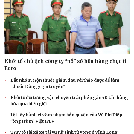
Khởi tố chủ tịch công ty "nổ" sở hữu hàng chục tỉ
Euro
Bắt nhóm trộn thuốc giảm đau với thảo dược để làm
"thuốc Đông y gia truyền"
Văn hóa
Giải trí
Sân khấu - Điện ảnh
Nghệ sĩ
Khởi tố đối tượng vận chuyển trái phép gần 50 tấn hàng
Văn học
Thời trang
hóa qua biên giới
Âm nhạc
Sao Việt
Lật tẩy hành vi xâm phạm bản quyền của Vũ Phi Điệp –
Di sản
“ông trùm” Việt KTV
Truy tố tài xế xe tải vụ nữ sinh tử vong ở Vĩnh Long