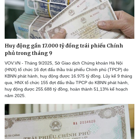
Thể thao
Ô tô - Xe máy
Bóng đá
Ô tô
Lịch thi đấu bóng đá
Xe máy
Thế giới thể thao
Tư vấn
eSports
Hậu trường
Huy động gần 17.000 tỷ đồng trái phiếu Chính
phủ trong tháng 9
VOV.VN - Tháng 9/2025, Sở Giao dịch Chứng khoán Hà Nội
(HNX) tổ chức 16 đợt đấu thầu trái phiếu Chính phủ (TPCP) do
KBNN phát hành, huy động được 16.975 tỷ đồng. Lũy kế 9 tháng
qua, HNX tổ chức 155 đợt đấu thầu TPCP do KBNN phát hành,
huy động được 255.688 tỷ đồng, hoàn thành 51,13% kế hoạch
năm 2025.