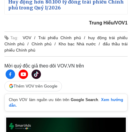
Huy động hơn 80.100 tỷ đồng trái phiếu Chính
phủ trong Quý I/2026
Trung Hiếu/VOV1
Tag:
VOV
Trái phiếu Chính phủ
huy động trái phiếu
Chính phủ
Chính phủ
Kho bạc Nhà nước
đấu thầu trái
phiếu Chính phủ
Mời quý độc giả theo dõi VOV.VN trên
Thế giới
Multimedia
Thêm VOV trên Google
Quan sát
Video
Cuộc sống đó đây
Ảnh
Chọn VOV làm nguồn ưu tiên trên
Google Search
.
Xem hướng
Hồ sơ
E-Magazine
dẫn.
Infographic