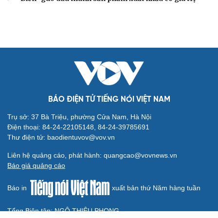
Nhà ở cho thuê: Lối mở để bình ổn thị trường và mở rộng
cơ hội an cư
Điều gì làm nên sức hút của một khu đô thị xanh?
KHỞI NGHIỆP
Đắk Lắk tìm giải pháp nâng cao chất lượng hoạt
động chi Hội Nông dân
Xây dựng thương hiệu để sản phẩm Na La Hiên Thái
Nguyên vươn xa
Bí quyết làm giàu của cặp vợ chồng người Châu Ro ở
Lâm Đồng
Hiệp hội Khởi nghiệp quốc gia tổ chức Diễn đàn Khởi
nghiệp tại Đà Nẵng
“Biến” gáo dừa thành sản phẩm xuất khẩu có giá trị