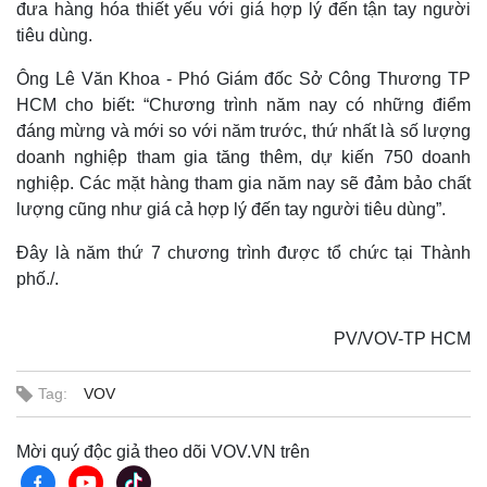
đưa hàng hóa thiết yếu với giá hợp lý đến tận tay người
tiêu dùng.
Ông Lê Văn Khoa - Phó Giám đốc Sở Công Thương TP
HCM cho biết: “Chương trình năm nay có những điểm
đáng mừng và mới so với năm trước, thứ nhất là số lượng
doanh nghiệp tham gia tăng thêm, dự kiến 750 doanh
nghiệp. Các mặt hàng tham gia năm nay sẽ đảm bảo chất
lượng cũng như giá cả hợp lý đến tay người tiêu dùng”.
Đây là năm thứ 7 chương trình được tổ chức tại Thành
phố./.
Thế giới
Multimedia
PV/VOV-TP HCM
Quan sát
Video
Cuộc sống đó đây
Ảnh
Hồ sơ
E-Magazine
Tag:
VOV
Infographic
Mời quý độc giả theo dõi VOV.VN trên