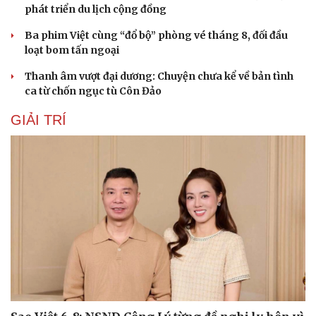
phát triển du lịch cộng đồng
Ba phim Việt cùng “đổ bộ” phòng vé tháng 8, đối đầu
loạt bom tấn ngoại
Thanh âm vượt đại dương: Chuyện chưa kể về bản tình
ca từ chốn ngục tù Côn Đảo
GIẢI TRÍ
Văn hóa
Giải trí
Sân khấu - Điện ảnh
Nghệ sĩ
Văn học
Thời trang
Âm nhạc
Sao Việt
Di sản