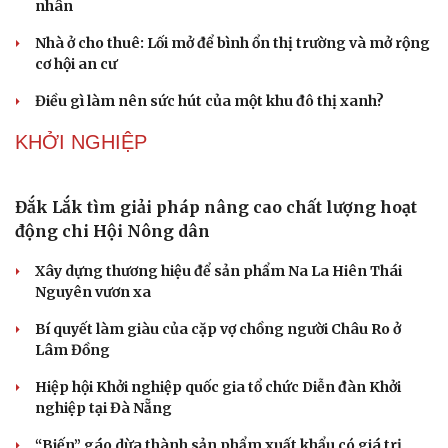
Lời đề nghị của người tình trẻ về chuyện có con chung
khiến tôi bế tắc ở tuổi 80
Du lịch biển Việt Nam: Muốn bứt phá phải vượt khỏi lợi
thế tự nhiên
Vì một phút buông thả sau hơi men, tôi bàng hoàng
phát hiện mắc bệnh tình dục
Ranh giới mong manh giữa hài hước và phản cảm
BẤT ĐỘNG SẢN
Genera by The Solia: Tâm điểm đón xu hướng
dịch chuyển cư dân từ trung tâm
Mục tiêu 114 dự án: Hà Nội sẽ tháo gỡ điểm nghẽn nhà ở
xã hội ra sao?
TP.HCM rà soát 16 khu đất xây dựng nhà lưu trú công
nhân