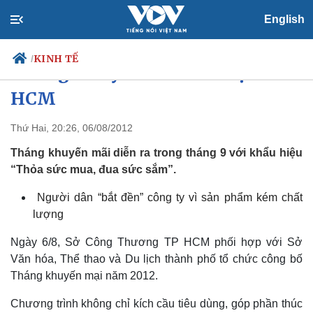
English
KINH TẾ
/
Tháng khuyến mãi 2012 tại TP
HCM
Thứ Hai, 20:26, 06/08/2012
Chính trị
Xã hội
Đảng
Tin 24h
Tháng khuyến mãi diễn ra trong tháng 9 với khẩu hiệu
Tổ chức nhân sự
Dự báo thời tiết
“Thỏa sức mua, đua sức sắm”.
Quốc hội
Giáo dục
Nhận diện sự thật
Dấu ấn VOV
Người dân “bắt đền” công ty vì sản phẩm kém chất
Việc làm
lượng
Biển đảo
Ngày 6/8, Sở Công Thương TP HCM phối hợp với Sở
Văn hóa, Thể thao và Du lịch thành phố tổ chức công bố
Tháng khuyến mại năm 2012.
Chương trình không chỉ kích cầu tiêu dùng, góp phần thúc