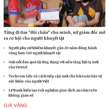
Từng đi tìm "đôi chân" cho mình, nữ giám đốc mở
ra cơ hội cho người khuyết tật
Người phụ nữ khiếm khuyết gần 20 năm đồng hành
cùng hơn 720 người khuyết tật
Giải nỗi đau quá tải ứng dụng với nền tảng hội tụ mới
của Viettel
Techcom Life và cách tiếp cận mới cho bài toán bảo vệ
sức khỏe của người Việt
Du lịch
Podcast
Tư vấn
Câu chuyện thời sự
LPBank kiến tạo trải nghiệm giao dịch an tâm trên
Săn Tour
Đọc truyện đêm khuya
không gian số
check-in
Cửa sổ tình yêu
GIÁ VÀNG
Kể chuyện cho bé