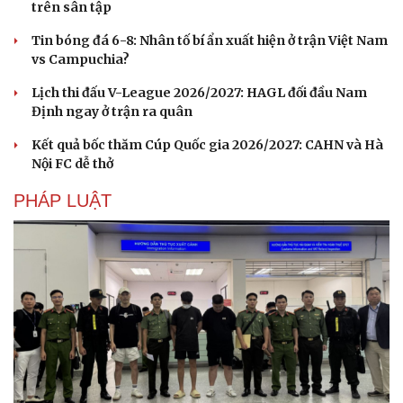
trên sân tập
Tin bóng đá 6-8: Nhân tố bí ẩn xuất hiện ở trận Việt Nam
vs Campuchia?
Doanh nghiệp
Công nghệ
Lịch thi đấu V-League 2026/2027: HAGL đối đầu Nam
Thông tin doanh nghiệp
Sành điệu
Định ngay ở trận ra quân
Doanh nghiệp 24h
Tin Công nghệ
Doanh nhân
Trải nghiệm
Kết quả bốc thăm Cúp Quốc gia 2026/2027: CAHN và Hà
Vì cộng đồng
Chuyển đổi số
Nội FC dễ thở
PHÁP LUẬT