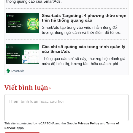
thống quảng cáo của SmartAds.
Smartads Targeting: 4 phương thức chọn
trên hệ thống quảng cáo
SmartAds tập trung vào việc nhắm đúng đối
tượng, đúng ngữ cảnh và thời điểm để tối ưu.
Các chỉ số quảng cáo trong trình quản lý
của SmartAds
Thông qua các chỉ số này, thương hiệu đánh giá
mức độ hiển thị, tương tác, hiệu quả chi phí.
Viết bình luận
Kinh tế
Thị trường
Bất động sản
Giá vàng
Khởi nghiệp
Tiêu dùng
Tỷ giá
This site is protected by reCAPTCHA and the Google
Privacy Policy
and
Terms of
Service
apply.
Chứng khoán