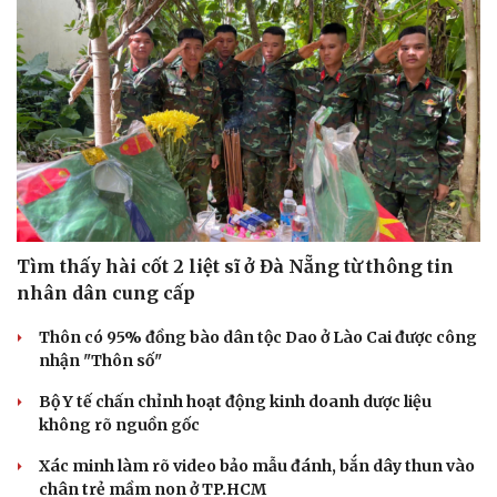
Thể thao
Ô tô - Xe máy
Bóng đá
Ô tô
Lịch thi đấu bóng đá
Xe máy
Thế giới thể thao
Tư vấn
eSports
Hậu trường
Tìm thấy hài cốt 2 liệt sĩ ở Đà Nẵng từ thông tin
nhân dân cung cấp
Thôn có 95% đồng bào dân tộc Dao ở Lào Cai được công
nhận "Thôn số"
Bộ Y tế chấn chỉnh hoạt động kinh doanh dược liệu
không rõ nguồn gốc
Xác minh làm rõ video bảo mẫu đánh, bắn dây thun vào
chân trẻ mầm non ở TP.HCM