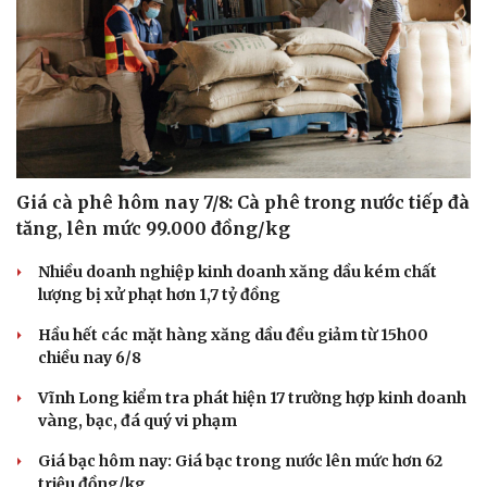
Sức khỏe
Đời sống
Dinh dưỡng - món ngon
Nhà đẹp
Giá cà phê hôm nay 7/8: Cà phê trong nước tiếp đà
Cây thuốc
Blog
tăng, lên mức 99.000 đồng/kg
Sản phụ khoa
Tình yêu - Gia đình
Nhi khoa
Nhiều doanh nghiệp kinh doanh xăng dầu kém chất
Nam khoa
lượng bị xử phạt hơn 1,7 tỷ đồng
Làm đẹp - giảm cân
Phòng mạch online
Hầu hết các mặt hàng xăng dầu đều giảm từ 15h00
Ăn sạch sống khỏe
chiều nay 6/8
Vĩnh Long kiểm tra phát hiện 17 trường hợp kinh doanh
vàng, bạc, đá quý vi phạm
Giá bạc hôm nay: Giá bạc trong nước lên mức hơn 62
triệu đồng/kg