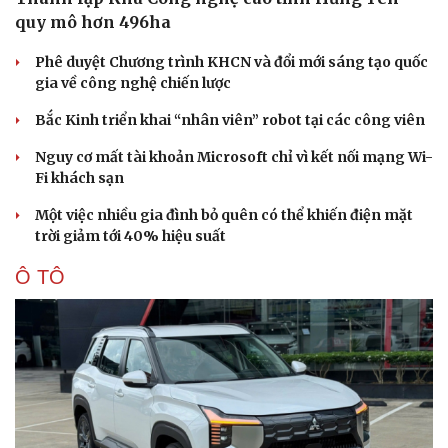
Vụ án
Vũ khí
quy mô hơn 496ha
Tin nóng
Việt Nam
Tư vấn luật
Phân tích
Phê duyệt Chương trình KHCN và đổi mới sáng tạo quốc
gia về công nghệ chiến lược
Bắc Kinh triển khai “nhân viên” robot tại các công viên
Nguy cơ mất tài khoản Microsoft chỉ vì kết nối mạng Wi-
Fi khách sạn
Một việc nhiều gia đình bỏ quên có thể khiến điện mặt
trời giảm tới 40% hiệu suất
Ô TÔ