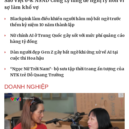
Sao Việt 6-8: NSND Công Lý từng đề nghị ly hôn vì
sợ làm khổ vợ
Blackpink làm điều khiến người hâm mộ bất ngờ trước
thềm kỷ niệm 10 năm thành lập
Nữ chính AI ở Trung Quốc gây sốt với mức phí quảng cáo
hàng tỷ đồng
Dàn người đẹp Gen Z gây bất ngờ khi ứng xử về AI tại
cuộc thi Hoa hậu
“Ngọc Nữ Trời Nam”- bộ sưu tập thời trang ấn tượng của
NTK trẻ Đỗ Quang Trường
DOANH NGHIỆP