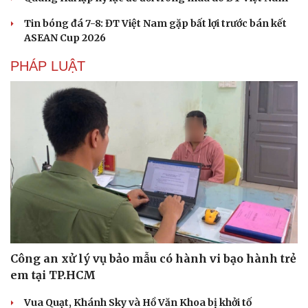
Doanh nhân
Trải nghiệm
Tin bóng đá 7-8: ĐT Việt Nam gặp bất lợi trước bán kết
Vì cộng đồng
Chuyển đổi số
ASEAN Cup 2026
PHÁP LUẬT
Công an xử lý vụ bảo mẫu có hành vi bạo hành trẻ
em tại TP.HCM
Vua Quạt, Khánh Sky và Hồ Văn Khoa bị khởi tố