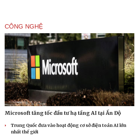
CÔNG NGHỆ
Pháp luật
Quân sự - Quốc phòng
Microsoft tăng tốc đầu tư hạ tầng AI tại Ấn Độ
Vụ án
Vũ khí
Tin nóng
Việt Nam
Trung Quốc đưa vào hoạt động cơ sở điện toán AI lớn
Tư vấn luật
Phân tích
nhất thế giới