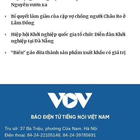
Genera by The Solia: Tâm điểm đón xu hướng
dịch chuyển cư dân từ trung tâm
Mục tiêu 114 dự án: Hà Nội sẽ tháo gỡ điểm nghẽn nhà ở
xã hội ra sao?
TP.HCM rà soát 16 khu đất xây dựng nhà lưu trú công
nhân
Nhà ở cho thuê: Lối mở để bình ổn thị trường và mở rộng
cơ hội an cư
Điều gì làm nên sức hút của một khu đô thị xanh?
KHỞI NGHIỆP
Đắk Lắk tìm giải pháp nâng cao chất lượng hoạt
động chi Hội Nông dân
Xây dựng thương hiệu để sản phẩm Na La Hiên Thái
Nguyên vươn xa