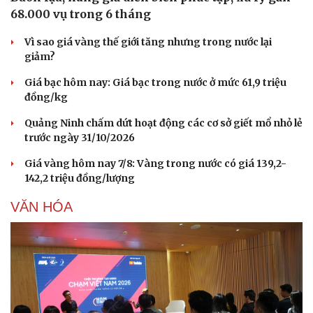
Dinh dưỡng - món ngon
Nhà đẹp
68.000 vụ trong 6 tháng
Cây thuốc
Blog
Sản phụ khoa
Tình yêu - Gia đình
Vì sao giá vàng thế giới tăng nhưng trong nước lại
Nhi khoa
giảm?
Nam khoa
Làm đẹp - giảm cân
Giá bạc hôm nay: Giá bạc trong nước ở mức 61,9 triệu
Phòng mạch online
đồng/kg
Ăn sạch sống khỏe
Quảng Ninh chấm dứt hoạt động các cơ sở giết mổ nhỏ lẻ
trước ngày 31/10/2026
Giá vàng hôm nay 7/8: Vàng trong nước có giá 139,2-
142,2 triệu đồng/lượng
VĂN HÓA