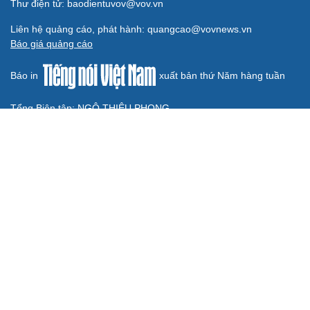
Bí quyết làm giàu của cặp vợ chồng người Châu Ro ở
Lâm Đồng
Hiệp hội Khởi nghiệp quốc gia tổ chức Diễn đàn Khởi
nghiệp tại Đà Nẵng
“Biến” gáo dừa thành sản phẩm xuất khẩu có giá trị
BÁO ĐIỆN TỬ TIẾNG NÓI VIỆT NAM
Trụ sở: 37 Bà Triệu, phường Cửa Nam, Hà Nội
Điện thoại: 84-24-22105148, 84-24-39785691
Thư điện tử: baodientuvov@vov.vn