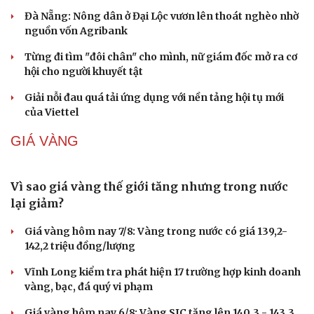
Đà Nẵng: Nông dân ở Đại Lộc vươn lên thoát nghèo nhờ
nguồn vốn Agribank
Từng đi tìm "đôi chân" cho mình, nữ giám đốc mở ra cơ
hội cho người khuyết tật
Du lịch
Podcast
Giải nỗi đau quá tải ứng dụng với nền tảng hội tụ mới
Tư vấn
Câu chuyện thời sự
của Viettel
Săn Tour
Đọc truyện đêm khuya
check-in
Cửa sổ tình yêu
GIÁ VÀNG
Kể chuyện cho bé
Hạt giống tâm hồn