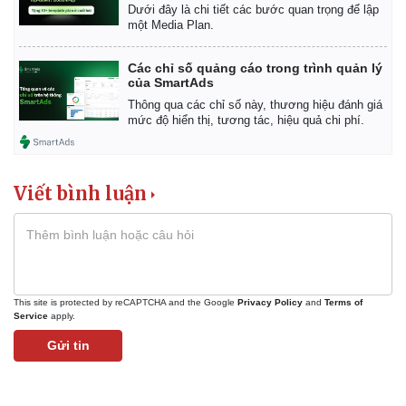
Dưới đây là chi tiết các bước quan trọng để lập
một Media Plan.
Các chỉ số quảng cáo trong trình quản lý
của SmartAds
Thông qua các chỉ số này, thương hiệu đánh giá
mức độ hiển thị, tương tác, hiệu quả chi phí.
Viết bình luận
Kinh tế
Thị trường
Bất động sản
Giá vàng
This site is protected by reCAPTCHA and the Google
Privacy Policy
and
Terms of
Khởi nghiệp
Tiêu dùng
Service
apply.
Tỷ giá
Chứng khoán
Gửi tin
Giá cà phê