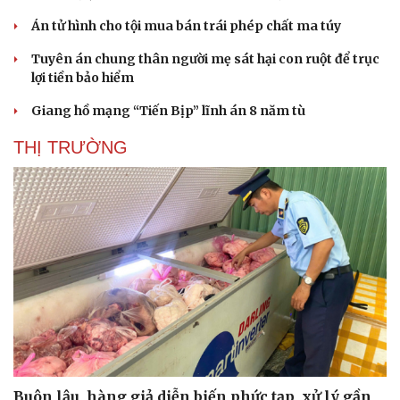
Án tử hình cho tội mua bán trái phép chất ma túy
Tuyên án chung thân người mẹ sát hại con ruột để trục
lợi tiền bảo hiểm
Giang hồ mạng “Tiến Bịp” lĩnh án 8 năm tù
THỊ TRƯỜNG
Sức khỏe
Đời sống
Buôn lậu, hàng giả diễn biến phức tạp, xử lý gần