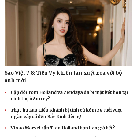
Văn hóa
Giải trí
Sân khấu - Điện ảnh
Nghệ sĩ
Văn học
Thời trang
Âm nhạc
Sao Việt
Di sản
Sao Việt 7-8: Tiểu Vy khiến fan xuýt xoa với bộ
ảnh mới
Cặp đôi Tom Holland và Zendaya đã bí mật kết hôn tại
dinh thự ở Surrey?
Thực hư Lưu Hiểu Khánh bị tình cũ kém 38 tuổi vượt
ngàn cây số đến Bắc Kinh đòi nợ
Vì sao Marvel cần Tom Holland hơn bao giờ hết?