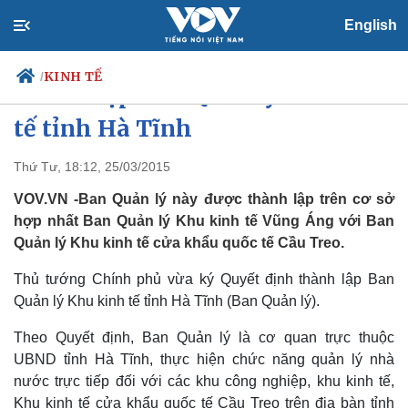
English
KINH TẾ
/
Thành lập Ban Quản lý Khu kinh
tế tỉnh Hà Tĩnh
Thứ Tư, 18:12, 25/03/2015
Chính trị
Xã hội
Đảng
Tin 24h
VOV.VN -Ban Quản lý này được thành lập trên cơ sở
Tổ chức nhân sự
Dự báo thời tiết
hợp nhất Ban Quản lý Khu kinh tế Vũng Áng với Ban
Quốc hội
Giáo dục
Quản lý Khu kinh tế cửa khẩu quốc tế Cầu Treo.
Nhận diện sự thật
Dấu ấn VOV
Việc làm
Thủ tướng Chính phủ vừa ký Quyết định thành lập Ban
Biển đảo
Quản lý Khu kinh tế tỉnh Hà Tĩnh (Ban Quản lý).
Theo Quyết định, Ban Quản lý là cơ quan trực thuộc
UBND tỉnh Hà Tĩnh, thực hiện chức năng quản lý nhà
nước trực tiếp đối với các khu công nghiệp, khu kinh tế,
Khu kinh tế cửa khẩu quốc tế Cầu Treo trên địa bàn tỉnh