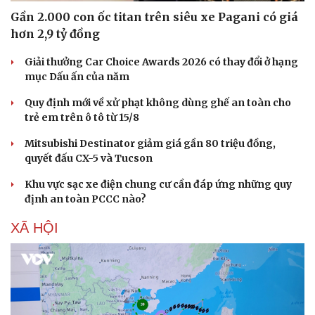
Gần 2.000 con ốc titan trên siêu xe Pagani có giá
hơn 2,9 tỷ đồng
Giải thưởng Car Choice Awards 2026 có thay đổi ở hạng
mục Dấu ấn của năm
Quy định mới về xử phạt không dùng ghế an toàn cho
trẻ em trên ô tô từ 15/8
Mitsubishi Destinator giảm giá gần 80 triệu đồng,
quyết đấu CX-5 và Tucson
Khu vực sạc xe điện chung cư cần đáp ứng những quy
định an toàn PCCC nào?
XÃ HỘI
Thể thao
Ô tô - Xe máy
Bóng đá
Ô tô
Lịch thi đấu bóng đá
Xe máy
Thế giới thể thao
Tư vấn
eSports