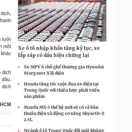
 dịch,
 thanh
 lưới
i một
Xe ô tô nhập khẩu tăng kỷ lục, xe
 khác
lắp ráp có dấu hiệu chững lại
Xe MPV 6 chỗ ghế thương gia Hyundai
 dịch
Stargazer X lộ diện
 dầu.
Honda tăng tốc cuộc đua xe điện tại
 dịch
Trung Quốc với chiến lược phát triển
sản phẩm
P HCM
Mazda MX-5 thế hệ mới sẽ có cả bản
thuần điện và động cơ xăng Skyactiv-Z
2.5L
Ngành ô tô Trung Quốc đối mặt khủng