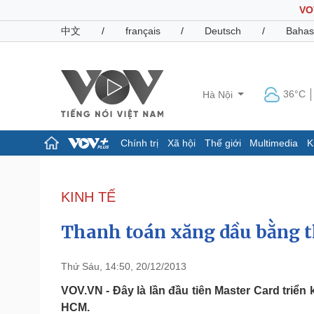
VO
中文
/
français
/
Deutsch
/
Bahas
36°C
Hà Nội
Chính trị
Xã hội
Thế giới
Multimedia
K
Chính trị
Xã hội
Đảng
Tin 24h
KINH TẾ
Tổ chức nhân sự
Dự báo thời tiết
Quốc hội
Giáo dục
Thanh toán xăng dầu bằng t
Nhận diện sự thật
Dấu ấn VOV
Việc làm
Biển đảo
Thứ Sáu, 14:50, 20/12/2013
Pháp luật
Quân sự - Quốc phòng
VOV.VN - Đây là lần đầu tiên Master Card triển
HCM.
Vụ án
Vũ khí