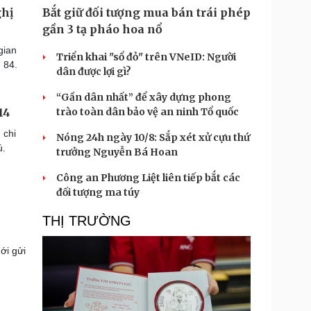
ghị
Bắt giữ đối tượng mua bán trái phép
gần 3 tạ pháo hoa nổ
gian
Triển khai "sổ đỏ" trên VNeID: Người
 84.
dân được lợi gì?
“Gần dân nhất” để xây dựng phong
trào toàn dân bảo vệ an ninh Tổ quốc
14
 chi
Nóng 24h ngày 10/8: Sắp xét xử cựu thứ
ú.
trưởng Nguyễn Bá Hoan
Công an Phương Liệt liên tiếp bắt các
đối tượng ma túy
THỊ TRƯỜNG
ới gửi