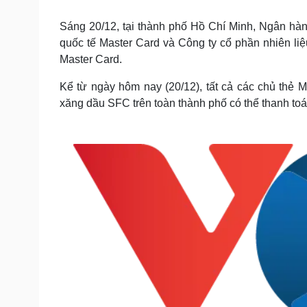
Tin nóng
Việt Nam
Tư vấn luật
Phân tích
Sáng 20/12, tại thành phố Hồ Chí Minh, Ngân hà
quốc tế Master Card và Công ty cổ phần nhiên li
Master Card.
Sức khỏe
Đời sống
Kể từ ngày hôm nay (20/12), tất cả các chủ thẻ 
Dinh dưỡng - món ngon
Nhà đẹp
xăng dầu SFC trên toàn thành phố có thể thanh toá
Cây thuốc
Blog
Sản phụ khoa
Tình yêu - Gia đình
Nhi khoa
Nam khoa
Làm đẹp - giảm cân
Phòng mạch online
Ăn sạch sống khỏe
Cải chính