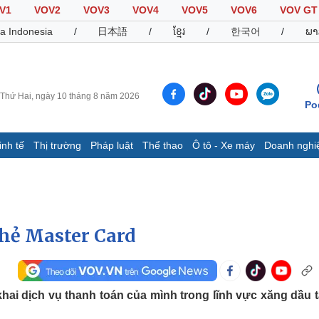
V1
VOV2
VOV3
VOV4
VOV5
VOV6
VOV GT
a Indonesia
/
日本語
/
ខ្មែរ
/
한국어
/
ພາ
Thứ Hai, ngày 10 tháng 8 năm 2026
Po
inh tế
Thị trường
Pháp luật
Thể thao
Ô tô - Xe máy
Doanh nghi
Thế giới
Multimedia
K
Quan sát
Video
B
Cuộc sống đó đây
Ảnh
K
Hồ sơ
E-Magazine
hẻ Master Card
Infographic
Thể thao
Ô tô - Xe máy
D
 khai dịch vụ thanh toán của mình trong lĩnh vực xăng dầu t
Bóng đá
Ô tô
T