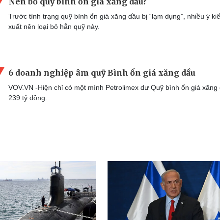
Nên bỏ quỹ bình ổn giá xăng dầu?
Trước tình trạng quỹ bình ổn giá xăng dầu bị “lạm dụng”, nhiều ý ki
xuất nên loại bỏ hẳn quỹ này.
6 doanh nghiệp âm quỹ Bình ổn giá xăng dầu
VOV.VN -Hiện chỉ có một mình Petrolimex dư Quỹ bình ổn giá xăng
239 tỷ đồng.