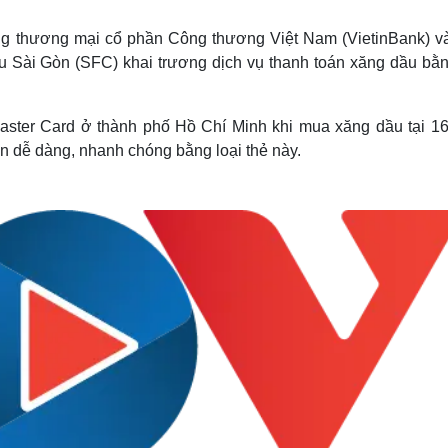
Lịch thi đấu bóng đá
Xe máy
Thế giới thể thao
Tư vấn
ng thương mại cổ phần Công thương Việt Nam (VietinBank) v
eSports
V
ệu Sài Gòn (SFC) khai trương dịch vụ thanh toán xăng dầu bằn
Hậu trường
Văn hóa
Giải trí
D
Master Card ở thành phố Hồ Chí Minh khi mua xăng dầu tại 16
Sân khấu - Điện ảnh
Nghệ sĩ
n dễ dàng, nhanh chóng bằng loại thẻ này.
Văn học
Thời trang
Âm nhạc
Sao Việt
c
Di sản