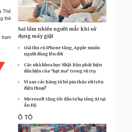
Doanh nghiệp 24h
Tin Công nghệ
Doanh nhân
Trải nghiệm
à Thẻ
ì cộng đồng
Chuyển đổi số
g thẻ
Sai lầm nhiều người mắc khi sử
u lịch
Podcast
dụng máy giặt
 trạm
Tư vấn
Câu chuyện thời sự
Săn Tour
Đọc truyện đêm khuya
Giá thu cũ iPhone tăng, Apple muốn
heck-in
Cửa sổ tình yêu
người dùng lên đời
Kể chuyện cho bé
Các nhà khoa học Nhật Bản phát hiện
Hạt giống tâm hồn
dấu hiệu của “hạt ma” trong vũ trụ
Vì sao các hãng từ bỏ pin tháo rời trên
điện thoại?
Microsoft tăng tốc đầu tư hạ tầng AI tại
Ấn Độ
Ô TÔ