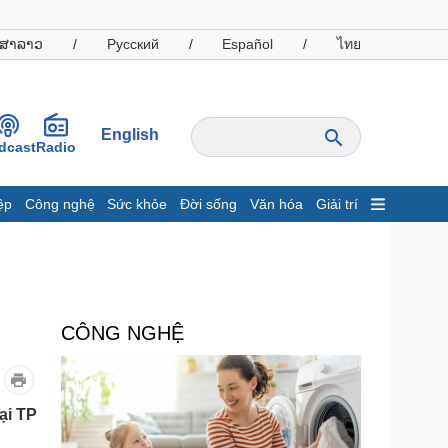
ສາລາວ
/
Русский
/
Español
/
ไทย
English
dcast
Radio
ệp
Công nghệ
Sức khỏe
Đời sống
Văn hóa
Giải trí
inh tế
Thị trường
ất động sản
Giá vàng
hởi nghiệp
Tiêu dùng
Tỷ giá
CÔNG NGHỆ
Chứng khoán
Giá cà phê
oanh nghiệp
Công nghệ
ại TP
hông tin doanh nghiệp
Sành điệu