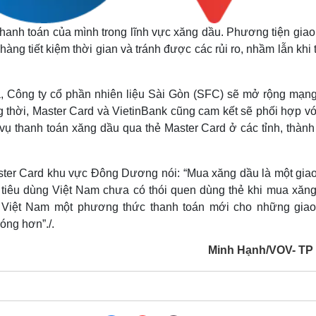
 thanh toán của mình trong lĩnh vực xăng dầu. Phương tiện giao
hàng tiết kiệm thời gian và tránh được các rủi ro, nhầm lẫn khi
a, Công ty cổ phần nhiên liệu Sài Gòn (SFC) sẽ mở rộng mạng
g thời, Master Card và VietinBank cũng cam kết sẽ phối hợp vớ
ụ thanh toán xăng dầu qua thẻ Master Card ở các tỉnh, thành
ster Card khu vực Đông Dương nói: “Mua xăng dầu là một giao
 tiêu dùng Việt Nam chưa có thói quen dùng thẻ khi mua xăng
 Việt Nam một phương thức thanh toán mới cho những giao
óng hơn”./.
Minh Hạnh/VOV- T