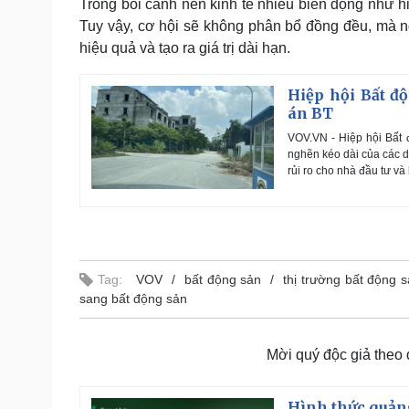
Trong bối cảnh nền kinh tế nhiều biến động như hi
Tuy vậy, cơ hội sẽ không phân bổ đồng đều, mà n
hiệu quả và tạo ra giá trị dài hạn.
Hiệp hội Bất đ
án BT
VOV.VN - Hiệp hội Bất
nghẽn kéo dài của các dự
rủi ro cho nhà đầu tư và
Tag:
VOV
bất động sản
thị trường bất động 
sang bất động sản
Mời quý độc giả theo
Hình thức quảng