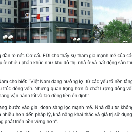
g dần rõ nét. Cơ cấu FDI cho thấy sự tham gia mạnh mẽ của cá
vụ ở nhiều phân khúc như khu đô thị, nhà ở và bất động sản t
Nam cho biết: "Việt Nam đang hưởng lợi từ các yếu tố nền tản
ấu trúc dòng vốn. Nhưng quan trọng hơn là chất lượng dòng vố
năng vận hành tốt và tạo dòng tiền ổn định”.
đang bước vào giai đoạn sàng lọc mạnh mẽ. Nhà đầu tư khôn
nhiều hơn đến pháp lý, khả năng khai thác và giá trị sử dụng
ng phát triển bền vững hơn”.