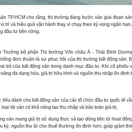
sản TP.HCM cho rằng, thị trường đang bước vào giai đoạn sàn
vị trí và hiệu quả vận hành thay vì chạy theo kỳ vọng ngắn hạn
ng đầu tư bền vững.
m Trưởng bộ phận Thị trường Vốn châu Á - Thái Bình Dươn
không đơn thuần là sự phục hồi của thị trường bất động sản. 
ai trò của bất động sản trong danh mục đầu tư. Khi cổ phiếu v
 năng đa dạng hóa, giá trị hữu hình và nguồn thu nhập ổn định 
 tiêu dành cho bất động sản của các tổ chức đầu tư quốc tế v
loại tài sản có khả năng tạo thu nhập và bảo toàn giá trị.
ộng sản mang giá trị sử dụng thực và tạo dòng tiền từ hoạt độn
chu kỳ, nguồn thu từ cho thuê thường ổn định hơn, giúp giảm thi