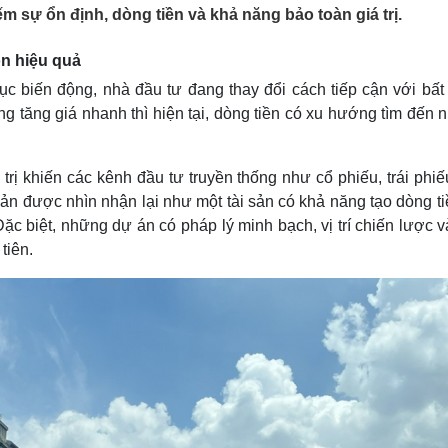
Lịch thi đấu bóng đá
Xe máy
ếm sự ổn định, dòng tiền và khả năng bảo toàn giá trị.
Thế giới thể thao
Tư vấn
eSports
V
òn hiệu quả
Hậu trường
 tục biến động, nhà đầu tư đang thay đổi cách tiếp cận với bấ
Văn hóa
Giải trí
D
ng tăng giá nhanh thì hiện tại, dòng tiền có xu hướng tìm đến
Sân khấu - Điện ảnh
Nghệ sĩ
Văn học
Thời trang
h trị khiến các kênh đầu tư truyền thống như cổ phiếu, trái phi
Âm nhạc
Sao Việt
c
Di sản
ản được nhìn nhận lại như một tài sản có khả năng tạo dòng ti
 Đặc biệt, những dự án có pháp lý minh bạch, vị trí chiến lược 
tiên.