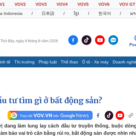
V1
VOV2
VOV3
VOV4
VOV5
VOV6
VOV GT
a Indonesia
/
日本語
/
ខ្មែរ
/
한국어
/
ພາ
Thứ Bảy, ngày 8 tháng 8 năm 2026
Po
inh tế
Thị trường
Pháp luật
Thể thao
Ô tô - Xe máy
Doanh nghi
Thế giới
Multimedia
K
Quan sát
Video
B
Cuộc sống đó đây
Ảnh
K
Hồ sơ
E-Magazine
u tư tìm gì ở bất động sản?
Infographic
Thể thao
Ô tô - Xe máy
D
rị đang làm lung lay cách đầu tư truyền thống, buộc dòng
đảm bảo vai trò cân bằng rủi ro, bất động sản được nhìn nhậ
Bóng đá
Ô tô
T