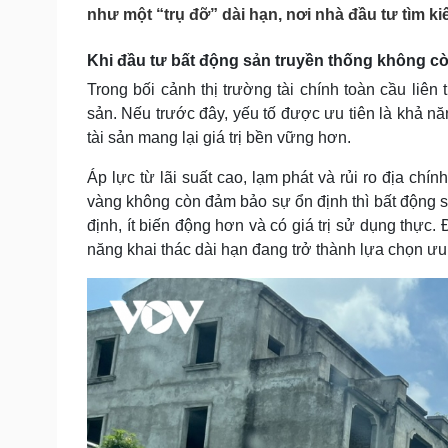
Tin nóng
Việt Nam
như một “trụ đỡ” dài hạn, nơi nhà đầu tư tìm ki
Tư vấn luật
Phân tích
Khi đầu tư bất động sản truyền thống không c
Trong bối cảnh thị trường tài chính toàn cầu liên
Sức khỏe
Đời sống
sản. Nếu trước đây, yếu tố được ưu tiên là khả nă
Dinh dưỡng - món ngon
Nhà đẹp
tài sản mang lại giá trị bền vững hơn.
Cây thuốc
Blog
Áp lực từ lãi suất cao, lạm phát và rủi ro địa chín
Sản phụ khoa
Tình yêu - Gia đình
Nhi khoa
vàng không còn đảm bảo sự ổn định thì bất động s
Nam khoa
định, ít biến động hơn và có giá trị sử dụng thực.
Làm đẹp - giảm cân
năng khai thác dài hạn đang trở thành lựa chọn ưu 
Phòng mạch online
Ăn sạch sống khỏe
Cải chính