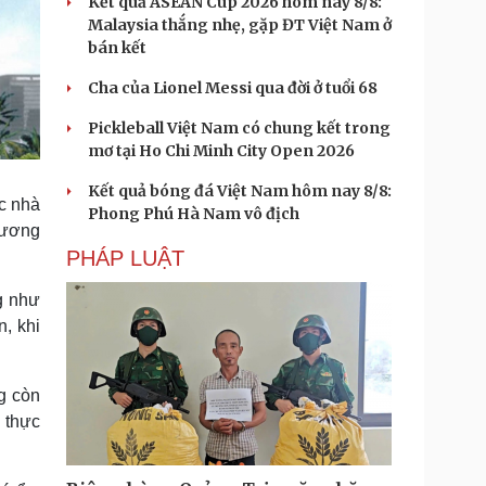
Kết quả ASEAN Cup 2026 hôm nay 8/8:
Malaysia thắng nhẹ, gặp ĐT Việt Nam ở
bán kết
Cha của Lionel Messi qua đời ở tuổi 68
Pickleball Việt Nam có chung kết trong
mơ tại Ho Chi Minh City Open 2026
Kết quả bóng đá Việt Nam hôm nay 8/8:
c nhà
Phong Phú Hà Nam vô địch
hương
PHÁP LUẬT
g như
n, khi
g còn
 thực