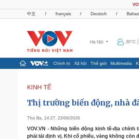
VO
中文
/
français
/
Deutsch
/
Bahas
30°C
Hà Nội
Chính trị
Xã hội
Thế giới
Multimedia
K
Chính trị
Xã hội
Đảng
Tin 24h
KINH TẾ
Tổ chức nhân sự
Dự báo thời tiết
Quốc hội
Giáo dục
Thị trường biến động, nhà đầ
Nhận diện sự thật
Dấu ấn VOV
Việc làm
Biển đảo
Thứ Ba, 14:27, 23/06/2026
Pháp luật
Quân sự - Quốc phòng
VOV.VN - Những biến động kinh tế-địa chính t
phải tái định vị. Khi cổ phiếu, vàng không còn 
Vụ án
Vũ khí