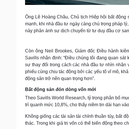
Ông Lê Hoàng Châu, Chủ tịch Hiệp hội bất động 
mạnh, khi nhà đầu tư ngày càng chú trọng pháp lý, 
này phản ánh sự dịch chuyển từ tư duy đầu cơ sa
Còn ông Neil Brookes, Giám đốc Điều hành kiê
Savills nhận định: “Điều chúng tôi đang quan sát 
sự thay đổi trong cách các nhà đầu tư nhìn nhận v
phiếu cùng chịu tác động bởi các yếu tố vĩ mô, khả
động sản trở nên quan trọng hơn”.
Bất động sản đón dòng vốn mới
Theo Savills World Research, tỷ trọng phân bổ mục
trì quanh mức 10,8%, cho thấy niềm tin dài hạn vào 
Không giống các tài sản tài chính thuần túy, bất đ
thác. Trong khi giá trị vốn có thể biến động theo 