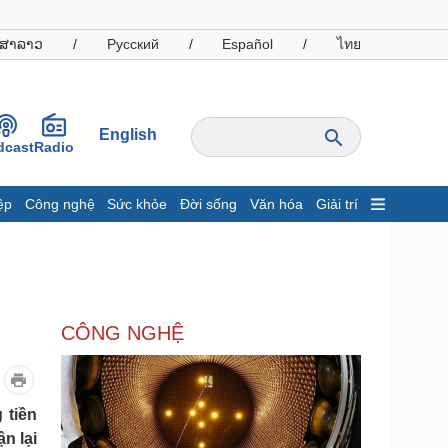
ສາລາວ
/
Русский
/
Español
/
ไทย
English
dcast
Radio
ệp
Công nghệ
Sức khỏe
Đời sống
Văn hóa
Giải trí
inh tế
Thị trường
ất động sản
Giá vàng
hởi nghiệp
Tiêu dùng
Tỷ giá
CÔNG NGHỆ
Chứng khoán
Giá cà phê
oanh nghiệp
Công nghệ
 tiền
n lại
hông tin doanh nghiệp
Sành điệu