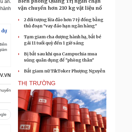
Biên phòng Quảng Trị ngăn chặn
rú ẩn.
vận chuyển hơn 210 kg vật liệu nổ
 hành
2 đối tượng lừa đảo hơn 7 tỷ đồng bằng
thủ đoạn "vay đáo hạn ngân hàng"
 dự
Tạm giam cha dượng hành hạ, bắt bé
gái 11 tuổi quỳ đến 1 giờ sáng
điểm
 giảm
Bị bắt sau khi qua Campuchia mua
súng quân dụng để "phòng thân"
Bắt giam nữ TikToker Phượng Nguyễn
V.VN
THỊ TRƯỜNG
chuyển
gle