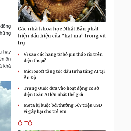
Doanh nghiệp 24h
Tin Công nghệ
Doanh nhân
Trải nghiệm
ì cộng đồng
Chuyển đổi số
t động
Các nhà khoa học Nhật Bản phát
u lịch
Podcast
 những
hiện dấu hiệu của “hạt ma” trong vũ
Tư vấn
Câu chuyện thời sự
trụ
Săn Tour
Đọc truyện đêm khuya
ếu hay
heck-in
Cửa sổ tình yêu
Vì sao các hãng từ bỏ pin tháo rời trên
Kể chuyện cho bé
ền ổn
điện thoại?
Hạt giống tâm hồn
và khả
Microsoft tăng tốc đầu tư hạ tầng AI tại
Ấn Độ
Trung Quốc đưa vào hoạt động cơ sở
điện toán AI lớn nhất thế giới
Meta bị buộc bồi thường 567 triệu USD
vì gây hại cho trẻ em
Ô TÔ