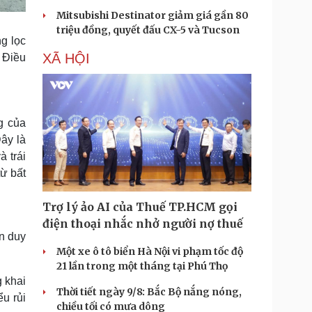
Mitsubishi Destinator giảm giá gần 80
triệu đồng, quyết đấu CX-5 và Tucson
g lọc
XÃ HỘI
. Điều
g của
Đây là
à trái
từ bất
Trợ lý ảo AI của Thuế TP.HCM gọi
điện thoại nhắc nhở người nợ thuế
ẫn duy
Một xe ô tô biển Hà Nội vi phạm tốc độ
21 lần trong một tháng tại Phú Thọ
g khai
Thời tiết ngày 9/8: Bắc Bộ nắng nóng,
ểu rủi
chiều tối có mưa dông