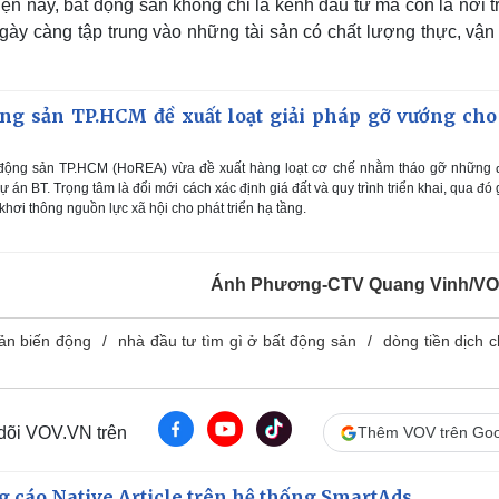
ện nay, bất động sản không chỉ là kênh đầu tư mà còn là nơi t
gày càng tập trung vào những tài sản có chất lượng thực, vận
ộng sản TP.HCM đề xuất loạt giải pháp gỡ vướng cho
 động sản TP.HCM (HoREA) vừa đề xuất hàng loạt cơ chế nhằm tháo gỡ những 
 án BT. Trọng tâm là đổi mới cách xác định giá đất và quy trình triển khai, qua đó
 khơi thông nguồn lực xã hội cho phát triển hạ tầng.
Ánh Phương-CTV Quang Vinh/VO
sản biến động
nhà đầu tư tìm gì ở bất động sản
dòng tiền dịch 
 dõi VOV.VN trên
Thêm VOV trên Goo
 cáo Native Article trên hệ thống SmartAds