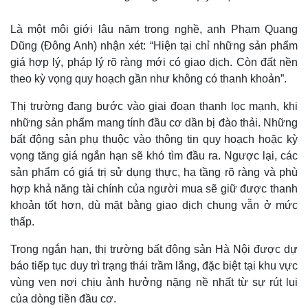
Là một môi giới lâu năm trong nghề, anh Phạm Quang
Dũng (Đông Anh) nhận xét: “Hiện tại chỉ những sản phẩm
giá hợp lý, pháp lý rõ ràng mới có giao dịch. Còn đất nền
theo kỳ vọng quy hoạch gần như không có thanh khoản”.
Thị trường đang bước vào giai đoạn thanh lọc mạnh, khi
những sản phẩm mang tính đầu cơ dần bị đào thải. Những
bất động sản phụ thuộc vào thông tin quy hoạch hoặc kỳ
vọng tăng giá ngắn hạn sẽ khó tìm đầu ra. Ngược lại, các
sản phẩm có giá trị sử dụng thực, hạ tầng rõ ràng và phù
hợp khả năng tài chính của người mua sẽ giữ được thanh
khoản tốt hơn, dù mặt bằng giao dịch chung vẫn ở mức
thấp.
Kinh tế
Thị trường
Trong ngắn hạn, thị trường bất động sản Hà Nội được dự
Bất động sản
Giá vàng
báo tiếp tục duy trì trạng thái trầm lắng, đặc biệt tại khu vực
Khởi nghiệp
Tiêu dùng
vùng ven nơi chịu ảnh hưởng nặng nề nhất từ sự rút lui
Tỷ giá
của dòng tiền đầu cơ.
Chứng khoán