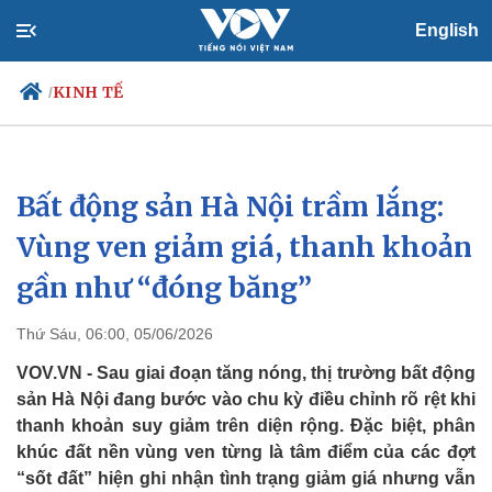
English
KINH TẾ
/
Bất động sản Hà Nội trầm lắng:
Chính trị
Xã hội
Đảng
Tin 24h
Vùng ven giảm giá, thanh khoản
Tổ chức nhân sự
Dự báo thời tiết
gần như “đóng băng”
Quốc hội
Giáo dục
Nhận diện sự thật
Dấu ấn VOV
Việc làm
Thứ Sáu, 06:00, 05/06/2026
Biển đảo
VOV.VN - Sau giai đoạn tăng nóng, thị trường bất động
sản Hà Nội đang bước vào chu kỳ điều chỉnh rõ rệt khi
thanh khoản suy giảm trên diện rộng. Đặc biệt, phân
khúc đất nền vùng ven từng là tâm điểm của các đợt
“sốt đất” hiện ghi nhận tình trạng giảm giá nhưng vẫn