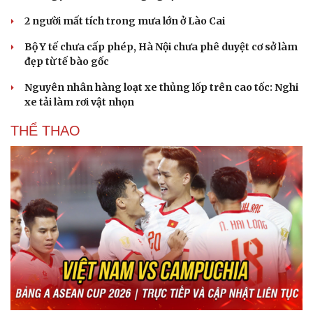
2 người mất tích trong mưa lớn ở Lào Cai
Bộ Y tế chưa cấp phép, Hà Nội chưa phê duyệt cơ sở làm
đẹp từ tế bào gốc
Nguyên nhân hàng loạt xe thủng lốp trên cao tốc: Nghi
xe tải làm rơi vật nhọn
THỂ THAO
Du lịch
Podcast
Tư vấn
Câu chuyện thời sự
Săn Tour
Đọc truyện đêm khuya
check-in
Cửa sổ tình yêu
Kể chuyện cho bé