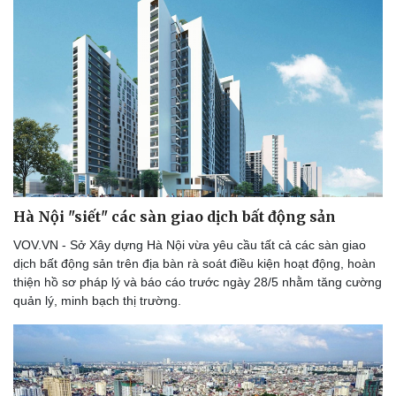
Doanh nghiệp
Công nghệ
Thông tin doanh nghiệp
Sành điệu
Doanh nghiệp 24h
Tin Công nghệ
Doanh nhân
Trải nghiệm
Vì cộng đồng
Chuyển đổi số
Hà Nội "siết" các sàn giao dịch bất động sản
VOV.VN - Sở Xây dựng Hà Nội vừa yêu cầu tất cả các sàn giao
dịch bất động sản trên địa bàn rà soát điều kiện hoạt động, hoàn
thiện hồ sơ pháp lý và báo cáo trước ngày 28/5 nhằm tăng cường
quản lý, minh bạch thị trường.