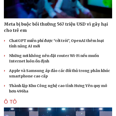
Meta bị buộc bồi thường 567 triệu USD vì gây hại
cho trẻ em
ChatGPT miễn phí được “cởi trói”, OpenAI thêm loạt
tính năng AI mới
Những nơi không nên đặt router Wi-Fi nếu muốn
Internet luôn ổn định
Apple và Samsung áp đảo các đối thủ trong phân khúc
smartphone cao cấp
Văn hóa
Giải trí
Sân khấu - Điện ảnh
Nghệ sĩ
Thành lập Khu Công nghệ cao tỉnh Hưng Yên quy mô
Văn học
Thời trang
hơn 496ha
Âm nhạc
Sao Việt
Di sản
Ô TÔ