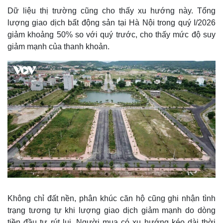
Dữ liệu thị trường cũng cho thấy xu hướng này. Tổng
lượng giao dịch bất động sản tại Hà Nội trong quý I/2026
giảm khoảng 50% so với quý trước, cho thấy mức độ suy
giảm mạnh của thanh khoản.
Thế giới
Multimedia
Quan sát
Video
Cuộc sống đó đây
Ảnh
Hồ sơ
E-Magazine
Infographic
Không chỉ đất nền, phân khúc căn hộ cũng ghi nhận tình
trạng tương tự khi lượng giao dịch giảm mạnh do dòng
tiền đầu tư rút lui. Người mua có xu hướng kéo dài thời