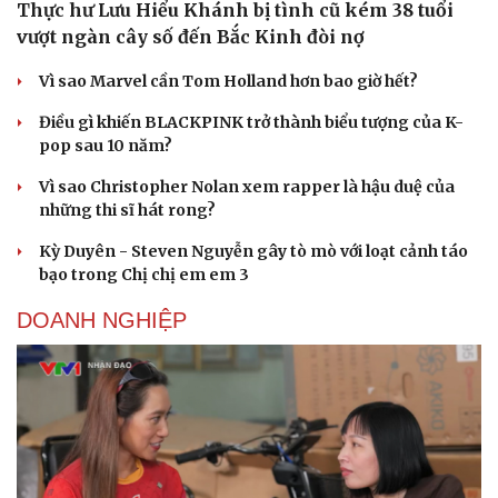
Thực hư Lưu Hiểu Khánh bị tình cũ kém 38 tuổi
vượt ngàn cây số đến Bắc Kinh đòi nợ
Vì sao Marvel cần Tom Holland hơn bao giờ hết?
Điều gì khiến BLACKPINK trở thành biểu tượng của K-
pop sau 10 năm?
Vì sao Christopher Nolan xem rapper là hậu duệ của
những thi sĩ hát rong?
Kỳ Duyên - Steven Nguyễn gây tò mò với loạt cảnh táo
bạo trong Chị chị em em 3
DOANH NGHIỆP