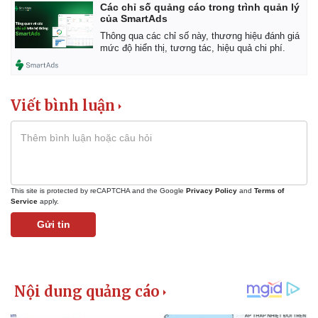
Vụ án
Vũ khí
Các chỉ số quảng cáo trong trình quản lý
Tin nóng
Việt Nam
của SmartAds
Tư vấn luật
Phân tích
Thông qua các chỉ số này, thương hiệu đánh giá
mức độ hiển thị, tương tác, hiệu quả chi phí.
Viết bình luận
This site is protected by reCAPTCHA and the Google
Privacy Policy
and
Terms of
Service
apply.
Gửi tin