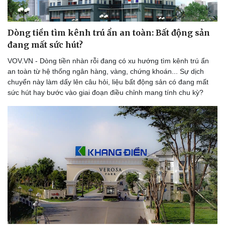
Dòng tiền tìm kênh trú ẩn an toàn: Bất động sản
đang mất sức hút?
VOV.VN - Dòng tiền nhàn rỗi đang có xu hướng tìm kênh trú ẩn
an toàn từ hệ thống ngân hàng, vàng, chứng khoán... Sự dịch
Sức khỏe
Đời sống
chuyển này làm dấy lên câu hỏi, liệu bất động sản có đang mất
Dinh dưỡng - món ngon
Nhà đẹp
sức hút hay bước vào giai đoạn điều chỉnh mang tính chu kỳ?
Cây thuốc
Blog
Sản phụ khoa
Tình yêu - Gia đình
Nhi khoa
Nam khoa
Làm đẹp - giảm cân
Phòng mạch online
Ăn sạch sống khỏe