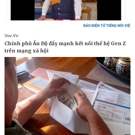
Thể thao
Ô tô - Xe máy
Bóng đá
Ô tô
Lịch thi đấu bóng đá
Xe máy
Thế giới thể thao
Tư vấn
eSports
Hậu trường